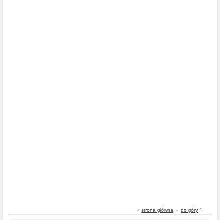
«
strona główna
-
do góry
^