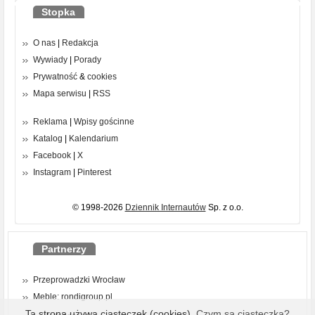
Stopka
O nas
|
Redakcja
Wywiady
|
Porady
Prywatność
&
cookies
Mapa serwisu
|
RSS
Reklama
|
Wpisy gościnne
Katalog
|
Kalendarium
Facebook
|
X
Instagram
|
Pinterest
© 1998-2026
Dziennik Internautów
Sp. z o.o.
Partnerzy
Przeprowadzki Wrocław
Meble: rondigroup.pl
Ta strona używa ciasteczek (cookies).
Czym są ciasteczka?