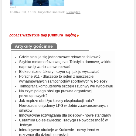
kues1
13-06-2023, 16:25, Krzysztof Gontarek,
Pieniądze
Zobacz wszystkie tagi (Chmura Tagów)
Artykuły gościnne
Gdzie stosuje się jednorazowe rękawice foliowe?
Szybka metamorfoza wnętrza. Tekstylia domowe, w które
naprawdę warto zainwestować
Elektroniczne faktury - czym są i jak je wystawiać
Porsche 911 - dlaczego to jeden z najcześciej
wynajmowanych samochodów sportowych w Polsce?
Tomografia komputerowa szczęki i żuchwy we Wrocławiu
Na czym polega obsługa prawna organizacji
pozarządowych?
Jak mądrze obniżyć koszty eksploatacji auta?
Nowoczesne systemy LPG w dobie zaawansowanych
silników
Innowacyjne rozwiązania dla sklepów - nowe standardy
Ceramika Bolesławiecka: Tradycja i Nowoczesność w
Jednym
Interaktywne atrakcje w Krakowie - nowy trend w
rozrywce dla dzieci i dorosłych