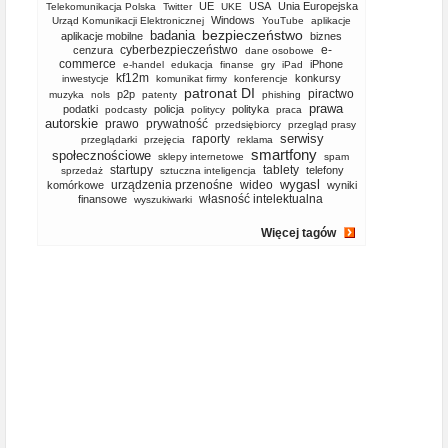
UE
USA
Unia Europejska
Telekomunikacja Polska
Twitter
UKE
Windows
Urząd Komunikacji Elektronicznej
YouTube
aplikacje
bezpieczeństwo
badania
aplikacje mobilne
biznes
cyberbezpieczeństwo
e-
cenzura
dane osobowe
commerce
iPhone
e-handel
edukacja
finanse
gry
iPad
kf12m
konkursy
inwestycje
komunikat firmy
konferencje
patronat DI
piractwo
p2p
muzyka
nols
patenty
phishing
prawa
podatki
policja
polityka
podcasty
politycy
praca
autorskie
prawo
prywatność
przedsiębiorcy
przegląd prasy
serwisy
raporty
przeglądarki
przejęcia
reklama
smartfony
społecznościowe
sklepy internetowe
spam
startupy
tablety
telefony
sprzedaż
sztuczna inteligencja
wygasl
urządzenia przenośne
wideo
komórkowe
wyniki
własność intelektualna
finansowe
wyszukiwarki
Więcej tagów