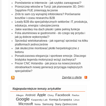
Pomówienie w internecie - jak szybko zareagować?
Przeszczep włosów w Turcji: jak planowanie 3D, DHI i
Sapphire FUE zmieniają leczenie
Zrób to sam czy wynajmij infobrokera? Porównanie
kosztów i czasu researchu B2B
Leady B2B dla specjalistycznych sektorów: IT, produkcja,
edukacja, energia i ubezpieczenia
Jakie warstwy ma dach płaski i jakie pełnią funkcje
Folia aluminiowa w gastronomii - do czego się przyda i
jak ją dobrze wykorzystać?
Sprzedaż wielokanałowa - jak ogarnąć sprzedaż na kilku
platformach jednocześnie
Jak skutecznie montować płotki herpetologiczne z
betonu
Ponadczasowa elegancja i sportowe emocje. Dlaczego
brytyjska legenda motoryzacji wciąż zachwyca?
Frezer CNC Holandia - jak praca na nowoczesnych
obrabiarkach nowej generacji przyciąga najlepszych
specjalistów?
Zapytaj o ofertę
Najpopularniejsze tematy artykułów
Apple
Facebook
Android
Allegro
Chiny
Firefox
Google
Komisja Europejska
Kaspersky Lab
Linux
Microsoft
Samsung
Stany Zjednoczone
Nokia