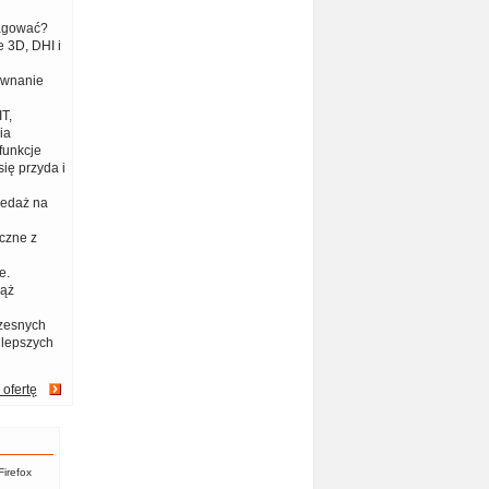
eagować?
 3D, DHI i
ównanie
T,
ia
funkcje
ię przyda i
zedaż na
czne z
e.
iąż
zesnych
jlepszych
 ofertę
Firefox