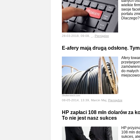
danych os
wielkie fir
swoje faceb
portalu zmn
Dlaczego
28-03-2018, 09:08, _,
Pieniądze
E-afery mają drugą odsłonę. Tym
Afery towar
przetargom
zamówienio
do małych 
miejscowo
Shutterstock.com
08-05-2014, 13:39, Marcin Maj,
Pieniądze
HP zapłaci 108 mln dolarów za ko
To nie jest nasz sukces
HP przyzna 
108 mln do
sukces, al