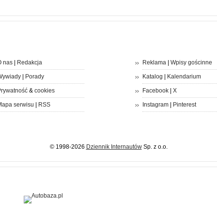
 nas
|
Redakcja
Reklama
|
Wpisy gościnne
Wywiady
|
Porady
Katalog
|
Kalendarium
rywatność
&
cookies
Facebook
|
X
apa serwisu
|
RSS
Instagram
|
Pinterest
© 1998-2026
Dziennik Internautów
Sp. z o.o.