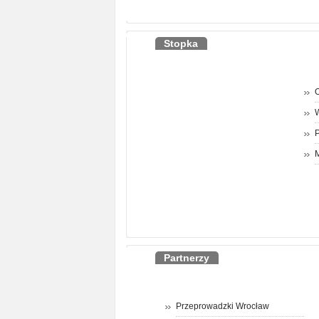
Stopka
O
P
M
Partnerzy
Przeprowadzki Wrocław