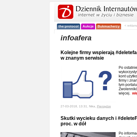
< reklam
the:protocol
Aukcje
Bukmacherzy
infoafera
Kolejne firmy wspierają #deletef
w znanym serwisie
Po ostatnie
wykorzyst
kont użytk
firmy i zna
tym portal
Zwolennikó
więcej.
wi
27-03-2018, 13:31, Nika,
Pieniądze
Skutki wycieku danych i #deleteF
proc. w dół
Po informa