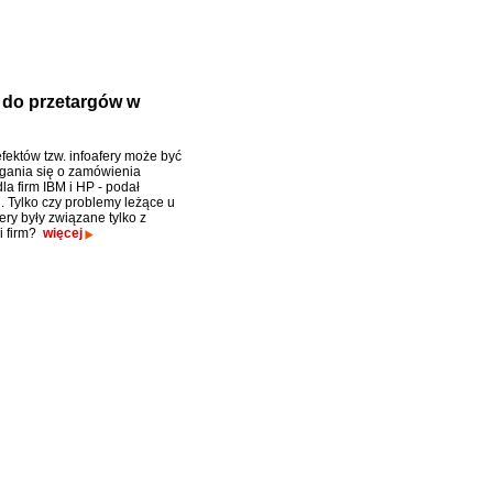
p do przetargów w
fektów tzw. infoafery może być
gania się o zamówienia
la firm IBM i HP - podał
. Tylko czy problemy leżące u
ery były związane tylko z
i firm?
więcej