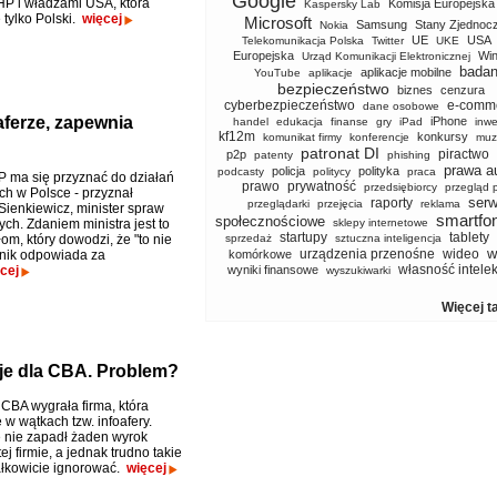
Google
P i władzami USA, która
Komisja Europejska
Kaspersky Lab
 tylko Polski.
więcej
Microsoft
Samsung
Stany Zjednoc
Nokia
UE
USA
Telekomunikacja Polska
Twitter
UKE
Europejska
Wi
Urząd Komunikacji Elektronicznej
badan
aplikacje mobilne
YouTube
aplikacje
bezpieczeństwo
biznes
cenzura
cyberbezpieczeństwo
e-comm
dane osobowe
aferze, zapewnia
iPhone
handel
edukacja
finanse
gry
iPad
inwe
kf12m
konkursy
komunikat firmy
konferencje
muz
patronat DI
piractwo
p2p
patenty
phishing
prawa a
policja
polityka
podcasty
politycy
praca
 ma się przyznać do działań
prawo
prywatność
przedsiębiorcy
przegląd 
ch w Polsce - przyznał
serw
raporty
przeglądarki
przejęcia
reklama
Sienkiewicz, minister spraw
smartfo
społecznościowe
ch. Zdaniem ministra jest to
sklepy internetowe
startupy
tablety
łom, który dowodzi, że "to nie
sprzedaż
sztuczna inteligencja
w
urządzenia przenośne
wideo
dnik odpowiada za
komórkowe
własność intele
cej
wyniki finansowe
wyszukiwarki
Więcej t
uje dla CBA. Problem?
 CBA wygrała firma, która
 w wątkach tzw. infoafery.
 nie zapadł żaden wyrok
ej firmie, a jednak trudno takie
ałkowicie ignorować.
więcej