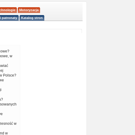
echnologie
Motoryzacja
i patronaty
Katalog stron
liowe?
mowe, w
tawiać
ej
w Polsce?
 we
i
a?
nsowanych
we
czesność w
end w