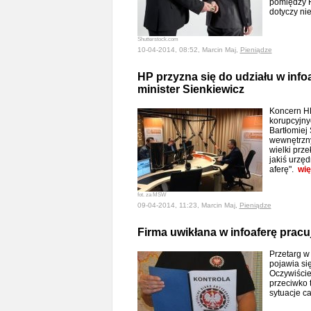
pomiędzy H
dotyczy nie
Shutterstock.com
10-04-2014, 08:52, Marcin Maj,
Pieniądze
HP przyzna się do udziału w info
minister Sienkiewicz
Koncern HP
korupcyjny
Bartłomiej 
wewnętrzny
wielki prze
jakiś urzę
aferę".
wię
fot. za MSW
09-04-2014, 11:23, Marcin Maj,
Pieniądze
Firma uwikłana w infoaferę prac
Przetarg w
pojawia się
Oczywiście
przeciwko t
sytuacje c