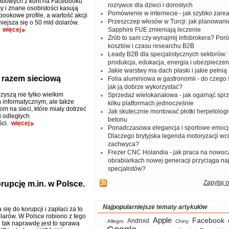
obowych z kont na Facebooku
rozrywce dla dzieci i dorosłych
my i znane osobistości kasują
Pomówienie w internecie - jak szybko zar
ookowe profile, a wartość akcji
Przeszczep włosów w Turcji: jak planowanie
iejsza się o 50 mld dolarów.
?
więcej
Sapphire FUE zmieniają leczenie
Zrób to sam czy wynajmij infobrokera? Por
kosztów i czasu researchu B2B
Leady B2B dla specjalistycznych sektorów: I
produkcja, edukacja, energia i ubezpieczen
Jakie warstwy ma dach płaski i jakie pełnią 
 razem sieciową
Folia aluminiowa w gastronomii - do czego s
jak ją dobrze wykorzystać?
zyszą nie tylko wielkim
Sprzedaż wielokanałowa - jak ogarnąć spr
 informatycznym, ale także
kilku platformach jednocześnie
m na sieci, które miały dotrzeć
Jak skutecznie montować płotki herpetologi
i odległych
betonu
ści.
więcej
Ponadczasowa elegancja i sportowe emocj
Dlaczego brytyjska legenda motoryzacji wc
zachwyca?
Frezer CNC Holandia - jak praca na nowoc
obrabiarkach nowej generacji przyciąga na
specjalistów?
Zapytaj o
rupcję m.in. w Polsce.
Najpopularniejsze tematy artykułów
się do korupcji i zapłaci za to
larów. W Polsce robiono z tego
Apple
Facebook
Android
Allegro
Chiny
e tak naprawdę jest to sprawa