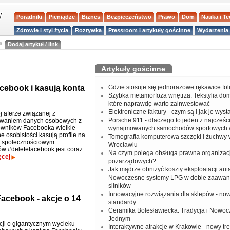
Poradniki
Pieniądze
Biznes
Bezpieczeństwo
Prawo
Dom
Nauka i T
Zdrowie i styl życia
Rozrywka
Pressroom i artykuły gościnne
Wydarzenia 
a
Dodaj artykuł / link
Artykuły gościnne
acebook i kasują konta
Gdzie stosuje się jednorazowe rękawice fo
Szybka metamorfoza wnętrza. Tekstylia do
które naprawdę warto zainwestować
Elektroniczne faktury - czym są i jak je wys
j aferze związanej z
Porsche 911 - dlaczego to jeden z najcześci
ywaniem danych osobowych z
owników Facebooka wielkie
wynajmowanych samochodów sportowych 
ne osobistości kasują profile na
Tomografia komputerowa szczęki i żuchwy
u społecznościowym.
Wrocławiu
w #deletefacebook jest coraz
Na czym polega obsługa prawna organizacj
ęcej
pozarządowych?
Jak mądrze obniżyć koszty eksploatacji aut
Nowoczesne systemy LPG w dobie zaawa
silników
Innowacyjne rozwiązania dla sklepów - no
acebook - akcje o 14
standardy
Ceramika Bolesławiecka: Tradycja i Nowo
Jednym
cji o gigantycznym wycieku
Interaktywne atrakcje w Krakowie - nowy tr