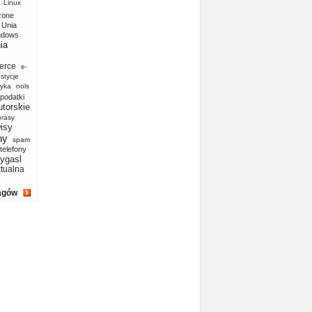
Linux
zone
Unia
ndows
ia
erce
e-
stycje
yka
nols
podatki
utorskie
prasy
isy
ny
spam
telefony
ygasl
ktualna
agów