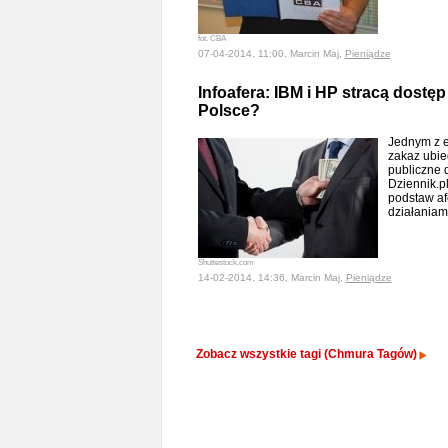
fot. CBA
07-04-2014, 11:00, Marcin Maj,
Pieniądze
Infoafera: IBM i HP stracą dostę
Polsce?
Jednym z e
zakaz ubie
publiczne d
Dziennik.pl
podstaw af
działaniam
Shuttestock.com
14-02-2014, 14:36, Marcin Maj,
Pieniądze
Zobacz wszystkie tagi (Chmura Tagów)