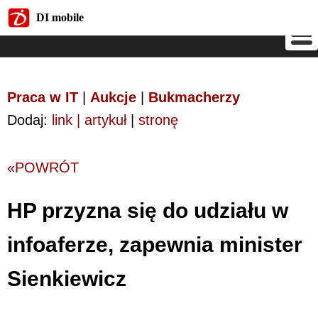
DI mobile
DI mobile
Praca w IT
|
Aukcje
|
Bukmacherzy
Dodaj:
link | artykuł
|
stronę
«POWRÓT
HP przyzna się do udziału w
infoaferze, zapewnia minister
Sienkiewicz