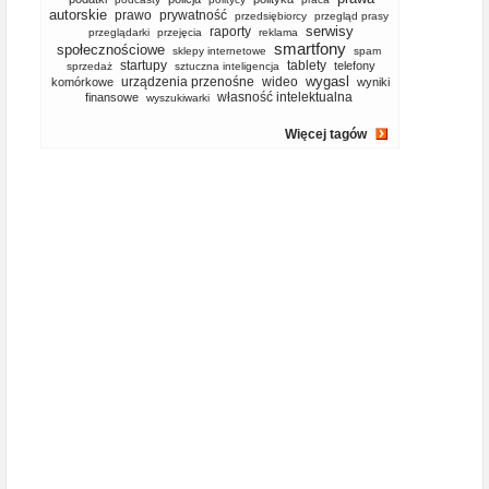
autorskie
prawo
prywatność
przedsiębiorcy
przegląd prasy
serwisy
raporty
przeglądarki
przejęcia
reklama
smartfony
społecznościowe
sklepy internetowe
spam
startupy
tablety
telefony
sprzedaż
sztuczna inteligencja
wygasl
urządzenia przenośne
wideo
komórkowe
wyniki
własność intelektualna
finansowe
wyszukiwarki
Więcej tagów