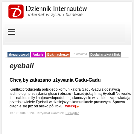
< reklama
the:protocol
Aukcje
Bukmacherzy
Dodaj artykuł / link
eyeball
Chcą by zakazano używania Gadu-Gadu
Konflikt producenta polskiego komunikatora Gadu-Gadu z dostawcą
technologii przesyłania głosu i obrazu - kanadyjską firmą Eyeball Networks
Inc. nabiera siły i najprawdopodobniej skończy się w sądzie - zapowiadają
przedstawiciele Eyeball w dzisiejszym komunikacie prasowym. Sprawa
ciągnie się już od blisko pół roku.
więcej
16-10-2006, 21:03, Krzysztof Gontarek,
Pieniądze