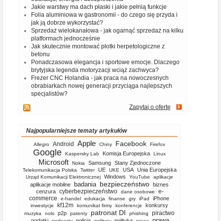
Jakie warstwy ma dach płaski i jakie pełnią funkcje
Folia aluminiowa w gastronomii - do czego się przyda i
jak ją dobrze wykorzystać?
Sprzedaż wielokanałowa - jak ogarnąć sprzedaż na kilku
platformach jednocześnie
Jak skutecznie montować płotki herpetologiczne z
betonu
Ponadczasowa elegancja i sportowe emocje. Dlaczego
brytyjska legenda motoryzacji wciąż zachwyca?
Frezer CNC Holandia - jak praca na nowoczesnych
obrabiarkach nowej generacji przyciąga najlepszych
specjalistów?
Zapytaj o ofertę
Najpopularniejsze tematy artykułów
Apple
Facebook
Android
Allegro
Chiny
Firefox
Google
Komisja Europejska
Kaspersky Lab
Linux
Microsoft
Samsung
Stany Zjednoczone
Nokia
UE
USA
Unia Europejska
Telekomunikacja Polska
Twitter
UKE
Windows
Urząd Komunikacji Elektronicznej
YouTube
aplikacje
bezpieczeństwo
badania
aplikacje mobilne
biznes
cyberbezpieczeństwo
e-
cenzura
dane osobowe
commerce
iPhone
e-handel
edukacja
finanse
gry
iPad
kf12m
konkursy
inwestycje
komunikat firmy
konferencje
patronat DI
piractwo
p2p
muzyka
nols
patenty
phishing
prawa
podatki
policja
polityka
podcasty
politycy
praca