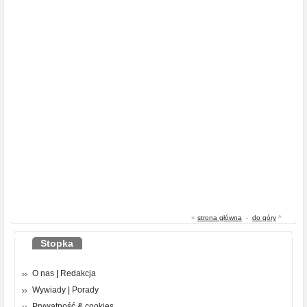
«
strona główna
-
do góry
^
Stopka
O nas
|
Redakcja
Wywiady
|
Porady
Prywatność
&
cookies