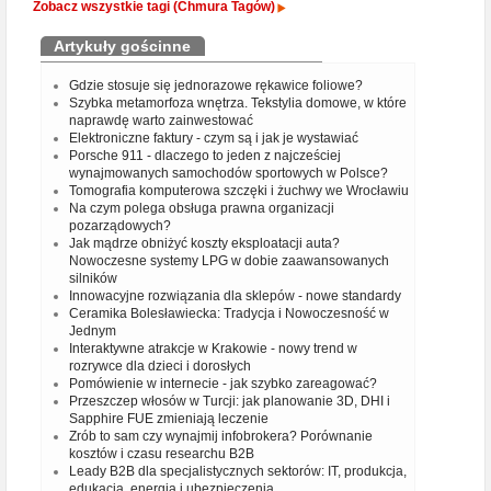
Zobacz wszystkie tagi (Chmura Tagów)
Artykuły gościnne
Gdzie stosuje się jednorazowe rękawice foliowe?
Szybka metamorfoza wnętrza. Tekstylia domowe, w które
naprawdę warto zainwestować
Elektroniczne faktury - czym są i jak je wystawiać
Porsche 911 - dlaczego to jeden z najcześciej
wynajmowanych samochodów sportowych w Polsce?
Tomografia komputerowa szczęki i żuchwy we Wrocławiu
Na czym polega obsługa prawna organizacji
pozarządowych?
Jak mądrze obniżyć koszty eksploatacji auta?
Nowoczesne systemy LPG w dobie zaawansowanych
silników
Innowacyjne rozwiązania dla sklepów - nowe standardy
Ceramika Bolesławiecka: Tradycja i Nowoczesność w
Jednym
Interaktywne atrakcje w Krakowie - nowy trend w
rozrywce dla dzieci i dorosłych
Pomówienie w internecie - jak szybko zareagować?
Przeszczep włosów w Turcji: jak planowanie 3D, DHI i
Sapphire FUE zmieniają leczenie
Zrób to sam czy wynajmij infobrokera? Porównanie
kosztów i czasu researchu B2B
Leady B2B dla specjalistycznych sektorów: IT, produkcja,
edukacja, energia i ubezpieczenia