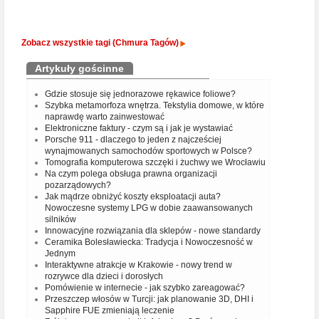
Zobacz wszystkie tagi (Chmura Tagów)
Artykuły gościnne
Gdzie stosuje się jednorazowe rękawice foliowe?
Szybka metamorfoza wnętrza. Tekstylia domowe, w które
naprawdę warto zainwestować
Elektroniczne faktury - czym są i jak je wystawiać
Porsche 911 - dlaczego to jeden z najcześciej
wynajmowanych samochodów sportowych w Polsce?
Tomografia komputerowa szczęki i żuchwy we Wrocławiu
Na czym polega obsługa prawna organizacji
pozarządowych?
Jak mądrze obniżyć koszty eksploatacji auta?
Nowoczesne systemy LPG w dobie zaawansowanych
silników
Innowacyjne rozwiązania dla sklepów - nowe standardy
Ceramika Bolesławiecka: Tradycja i Nowoczesność w
Jednym
Interaktywne atrakcje w Krakowie - nowy trend w
rozrywce dla dzieci i dorosłych
Pomówienie w internecie - jak szybko zareagować?
Przeszczep włosów w Turcji: jak planowanie 3D, DHI i
Sapphire FUE zmieniają leczenie