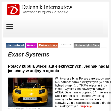
< reklama
the:protocol
Aukcje
Bukmacherzy
Dodaj artykuł / link
Exact Systems
Polacy kupują więcej aut elektrycznych. Jednak nadal
jesteśmy w unijnym ogonie
W I kwartale br. w Polsce zarejestrowano
620 samochodów elektrycznych (w pełni i
hybryd plug-in), o 79,7% więcej niż rok
temu – wynika z najnowszych danych
ACEA. Daje nam to dopiero 14. miejsce 
Unii Europejskiej. Eksperci zwracają
uwagę na barierę finansową, która
sprawia, że nie stać na kupowanie drogic
aut elektrycznych.
więcej
VanderWolf Images / Shutterstock.com