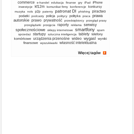
commerce
iPhone
e-handel
edukacja
finanse
gry
iPad
kf12m
konkursy
inwestycje
komunikat firmy
konferencje
patronat DI
piractwo
p2p
muzyka
nols
patenty
phishing
prawa
podatki
policja
polityka
podcasty
politycy
praca
autorskie
prawo
prywatność
przedsiębiorcy
przegląd prasy
serwisy
raporty
przeglądarki
przejęcia
reklama
smartfony
społecznościowe
sklepy internetowe
spam
startupy
tablety
telefony
sprzedaż
sztuczna inteligencja
wygasl
urządzenia przenośne
wideo
komórkowe
wyniki
własność intelektualna
finansowe
wyszukiwarki
Więcej tagów