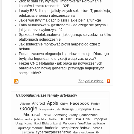
Zrób to sam czy wynajmij infobrokera? Porównanie
kosztów i czasu researchu B2B
Leady B2B dla specjalistycznych sektorów: IT, produkcja,
edukacja, energia i ubezpieczenia
Jakie warstwy ma dach płaski i jakie pełnią funkcje
Folia aluminiowa w gastronomii - do czego się przyda i
jak ją dobrze wykorzystać?
Sprzedaż wielokanałowa - jak ogarnąć sprzedaż na kilku
platformach jednocześnie
Jak skutecznie montować płotki herpetologiczne z
betonu
Ponadczasowa elegancja i sportowe emocje. Dlaczego
brytyjska legenda motoryzacji wciąż zachwyca?
Frezer CNC Holandia - jak praca na nowoczesnych
obrabiarkach nowej generacji przyciąga najlepszych
specjalistów?
Zapytaj o ofertę
Najpopularniejsze tematy artykułów
Apple
Facebook
Android
Allegro
Chiny
Firefox
Google
Komisja Europejska
Kaspersky Lab
Linux
Microsoft
Samsung
Stany Zjednoczone
Nokia
UE
USA
Unia Europejska
Telekomunikacja Polska
Twitter
UKE
Windows
Urząd Komunikacji Elektronicznej
YouTube
aplikacje
bezpieczeństwo
badania
aplikacje mobilne
biznes
cyberbezpieczeństwo
e-
cenzura
dane osobowe