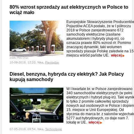
80% wzrost sprzedaży aut elektrycznych w Polsce to
wciąż mało
Europejskie Stowarzyszenie Producentó
Pojazdów ACEA podało, że w I półroczu
2018 w Polsce zarejestrowano 672
samochody elektryczne (zasilane
akumulatorem i hybrydy plug-in), co
oznacza prawie 80% wzrost r/r. Pomimo
znaczącej dynamiki, taki wolumen
sprzedaży plasuje Polskę zaledwie na 15
miejscu wśród państw UE.
więcej
źródło: PKN Orlen
10-09-2018, 12:20, Nika,
Pieniądze
Diesel, benzyna, hybryda czy elektryk? Jak Polacy
kupują samochody
W I kwartale br. w Polsce zarejestrowano
340 samochodów elektrycznych (w pełni
elektrycznych i hybryd plug-in). Taki wyni
to tylko 2 promile całkowitej sprzedaży
nowych aut osobowych w Polsce i dopier
15. miejsce w Unii Europejskiej. Od
stycznia do marca br. z salonów wyjechał
5277 aut hybrydowych, co daje nam 7.
lokatę w UE.
więcej
07-05-2018, 09:54, Nika,
Technologie