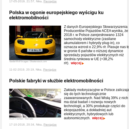
17-05-2019, 21:57, Nika,
Pieniądze
Polska w ogonie europejskiego wyścigu ku
elektromobilności
Z danych Europejskiego Stowarzyszenia
Producentów Pojazdów ACEA wynika, że
2018 r. w Polsce zarejestrowano 1324
samochody elektryczne (zasilane
akumulatorem i hybrydy plug-in), co
oznacza wzrost o 22,9% r/r. Plasuje nas t
w gronie 6 państw o niższej dynamice
sprzedaży pojazdów elektrycznych niż
średnia rynkowa w UE (+38,2%
VanderWolf Images / Shutterstock.com
r/r).
więcej
11-02-2019, 20:19, Nika,
Pieniądze
Polskie fabryki w służbie elektromobilności
Zakłady motoryzacyjne w Polsce zaliczaj
się do tych technologicznie
zaawansowanych. Nad Wisłą 39% z nich
ma dział badań i rozwoju nowych
technologii, a 30% produkuje części do
ekopojazdów, a dokładniej aut
elektrycznych, hybrydowych lub
autonomicznych.
więcej
RockTreeStar / YouTube
17-10-2018, 20:34, Nika,
Pieniądze