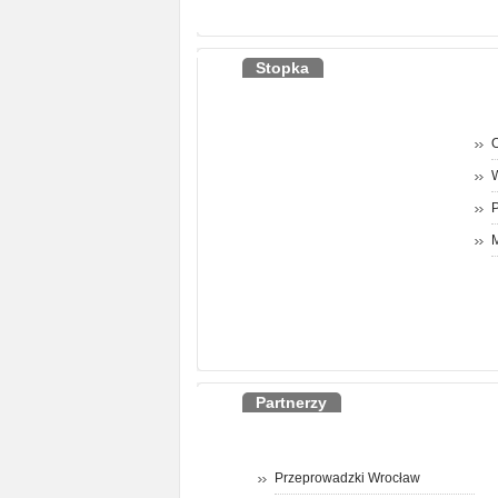
Stopka
O
P
M
Partnerzy
Przeprowadzki Wrocław