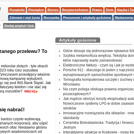
Poradniki
Pieniądze
Biznes
Bezpieczeństwo
Prawo
Dom
Nauka i T
Zdrowie i styl życia
Rozrywka
Pressroom i artykuły gościnne
Wydarzenia 
a
Dodaj artykuł / link
Artykuły gościnne
rzanego przelewu? To
Gdzie stosuje się jednorazowe rękawice fo
Szybka metamorfoza wnętrza. Tekstylia do
które naprawdę warto zainwestować
Elektroniczne faktury - czym są i jak je wys
ilionów złotych - tyle stracili
Porsche 911 - dlaczego to jeden z najcześci
023 roku rzez oszustwa
Tymczasem przestępcy właśnie
wynajmowanych samochodów sportowych 
 nową kampanię wyłudzeń,
Tomografia komputerowa szczęki i żuchwy
c się pod ING Bank Śląski. Jak
Wrocławiu
ałszywy telefon i nie stać się
Na czym polega obsługa prawna organizacj
iarą oszustów?
więcej
pozarządowych?
Jak mądrze obniżyć koszty eksploatacji aut
Nowoczesne systemy LPG w dobie zaawa
silników
się nabrać!
Innowacyjne rozwiązania dla sklepów - no
standardy
 bardzo często wybierają
Ceramika Bolesławiecka: Tradycja i Nowo
znanych korporacji, aby uśpić
woich ofiar. Niedawno głośno
Jednym
szywych wiadomościach od
Interaktywne atrakcje w Krakowie - nowy tr