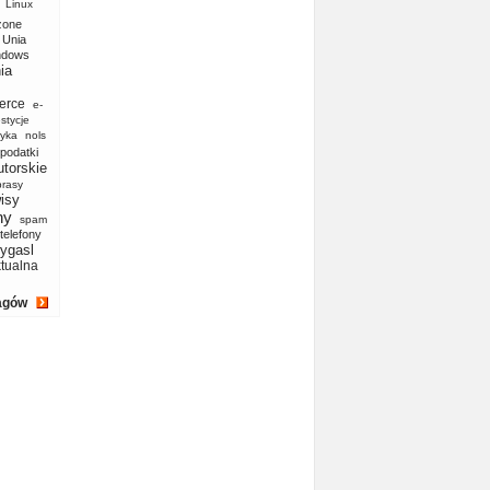
Linux
zone
Unia
ndows
ia
erce
e-
stycje
yka
nols
podatki
utorskie
prasy
isy
ny
spam
telefony
ygasl
ktualna
agów