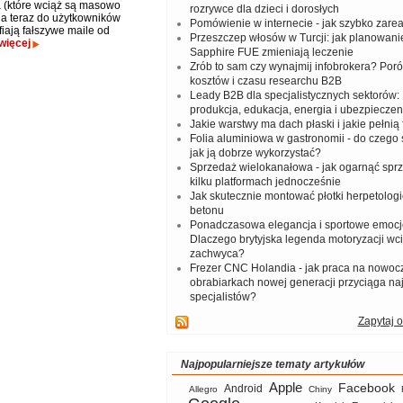
 (które wciąż są masowo
rozrywce dla dzieci i dorosłych
 a teraz do użytkowników
Pomówienie w internecie - jak szybko zar
fiają fałszywe maile od
Przeszczep włosów w Turcji: jak planowanie
więcej
Sapphire FUE zmieniają leczenie
Zrób to sam czy wynajmij infobrokera? Por
kosztów i czasu researchu B2B
Leady B2B dla specjalistycznych sektorów: I
produkcja, edukacja, energia i ubezpieczen
Jakie warstwy ma dach płaski i jakie pełnią 
Folia aluminiowa w gastronomii - do czego s
jak ją dobrze wykorzystać?
Sprzedaż wielokanałowa - jak ogarnąć spr
kilku platformach jednocześnie
Jak skutecznie montować płotki herpetologi
betonu
Ponadczasowa elegancja i sportowe emocj
Dlaczego brytyjska legenda motoryzacji wc
zachwyca?
Frezer CNC Holandia - jak praca na nowoc
obrabiarkach nowej generacji przyciąga na
specjalistów?
Zapytaj o
Najpopularniejsze tematy artykułów
Apple
Facebook
Android
Allegro
Chiny