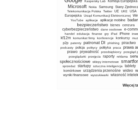
Google
Komisja Europejska
Kaspersky Lab
Microsoft
Samsung
Stany Zjednoc
Nokia
UE
USA
Telekomunikacja Polska
Twitter
UKE
Europejska
Wi
Urząd Komunikacji Elektronicznej
badan
aplikacje mobilne
YouTube
aplikacje
bezpieczeństwo
biznes
cenzura
cyberbezpieczeństwo
e-comm
dane osobowe
iPhone
handel
edukacja
finanse
gry
iPad
inwe
kf12m
konkursy
komunikat firmy
konferencje
muz
patronat DI
piractwo
p2p
patenty
phishing
prawa a
policja
polityka
podcasty
politycy
praca
prawo
prywatność
przedsiębiorcy
przegląd 
serw
raporty
przeglądarki
przejęcia
reklama
smartfo
społecznościowe
sklepy internetowe
startupy
tablety
sprzedaż
sztuczna inteligencja
w
urządzenia przenośne
wideo
komórkowe
własność intele
wyniki finansowe
wyszukiwarki
Więcej t