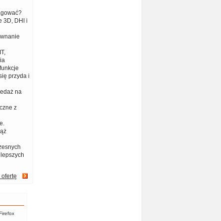
eagować?
 3D, DHI i
ównanie
T,
ia
funkcje
ię przyda i
zedaż na
czne z
e.
iąż
zesnych
jlepszych
 ofertę
Firefox