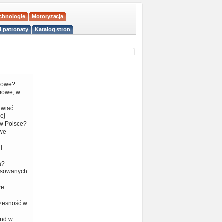
echnologie
Motoryzacja
i patronaty
Katalog stron
liowe?
mowe, w
tawiać
ej
w Polsce?
 we
i
a?
nsowanych
we
czesność w
end w