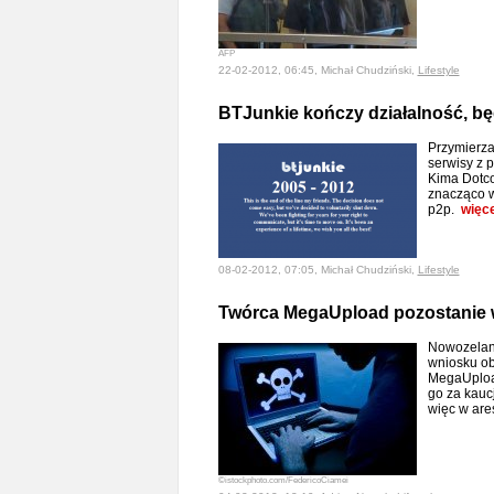
AFP
22-02-2012, 06:45, Michał Chudziński,
Lifestyle
BTJunkie kończy działalność, bę
Przymierza
serwisy z p
Kima Dotco
znacząco w
p2p.
więce
08-02-2012, 07:05, Michał Chudziński,
Lifestyle
Twórca MegaUpload pozostanie 
Nowozeland
wniosku ob
MegaUploa
go za kaucj
więc w are
©istockphoto.com/FedericoCiamei