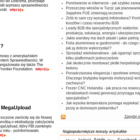
óci do Dotcoma, pozostaje
Pomówienie w internecie - jak szybko zar
stii wymiaru sprawiedliwości
Przeszczep włosów w Turcji: jak planowanie
andii.
więcej
Sapphire FUE zmieniają leczenie
Zrób to sam czy wynajmij infobrokera? Por
kosztów i czasu researchu B2B
Leady B2B dla specjalistycznych sektorów: I
produkcja, edukacja, energia i ubezpieczen
Jakie warstwy ma dach płaski i jakie pełnią 
Folia aluminiowa w gastronomii - do czego s
d?
jak ją dobrze wykorzystać?
Sprzedaż wielokanałowa - jak ogarnąć spr
zmowy z amerykańskim
kilku platformach jednocześnie
ntem Sprawiedliwości. W
Jak skutecznie montować płotki herpetologi
ngażowała się także The
betonu
 Frontier Foundation.
więcej
Ponadczasowa elegancja i sportowe emocj
Dlaczego brytyjska legenda motoryzacji wc
zachwyca?
Frezer CNC Holandia - jak praca na nowoc
obrabiarkach nowej generacji przyciąga na
specjalistów?
Jak wysoka temperatura pomaga wypiekać
la MegaUpload
pizzę w domowym piekarniku?
Zapytaj o
noczone zwróciły się do Nowej
prośbą o ekstradycję założyciela
gaUpload, który FBI zamknęło
u roku - poinformowało
Najpopularniejsze tematy artykułów
ej
Apple
Facebook