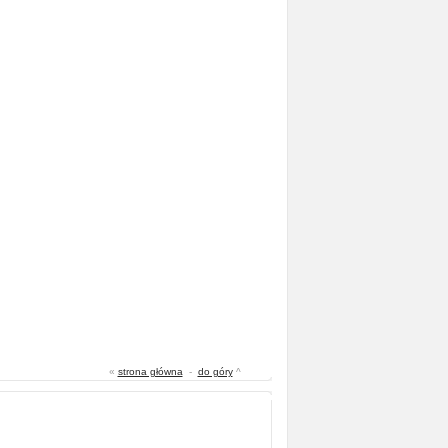
«
strona główna
-
do góry
^