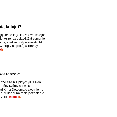
dą kolejni?
ją się do tego także dwa kolejne
ierwszej dziesiątki. Zatrzymanie
ma, a także podpisanie ACTA
zmogły niepokój w branży
j
w areszcie
zki sąd nie przychylił się do
rońcy twórcy serwisu
d Kima Dotcoma o zwolnienie
ą. Milioner na razie pozostanie
szcie.
więcej