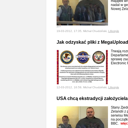
majątek wr
nadal w ge
Nowej Zel
AFP
19-03-2012, 17:35, Michał Chudziński,
Lifestyle
Jak odzyskać pliki z MegaUploa
Trwają ro
Departame
sprawę zaa
Electronic
12-03-2012, 16:59, Michał Chudziński,
Lifestyle
USA chcą ekstradycji założycie
Stany Zjed
Zelandii z 
serwisu Me
na początk
BBC.
więc