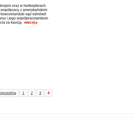
brojeni oraz w helikopterach.
kt współpracy z amerykańskimi
 Nowozelandzki sąd odmówił
wisu i jego współpracownikom
cia za kaucją.
więcej
oprzednia
1
2
3
4