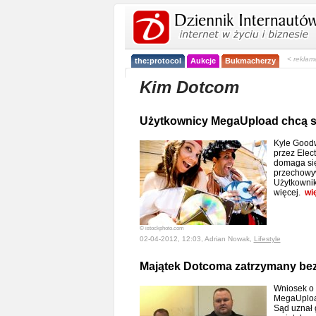
< reklam
the:protocol
Aukcje
Bukmacherzy
Kim Dotcom
Użytkownicy MegaUpload chcą s
Kyle Good
przez Elect
domaga się
przechowy
Użytkownik
więcej.
wi
© istockphoto.com
02-04-2012, 12:03, Adrian Nowak,
Lifestyle
Majątek Dotcoma zatrzymany be
Wniosek o 
MegaUpload
Sąd uznał 