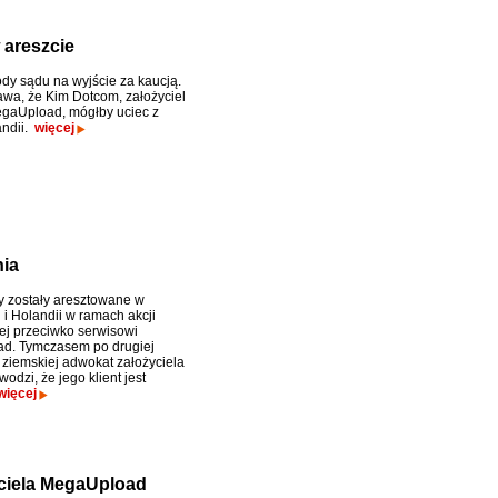
 areszcie
dy sądu na wyjście za kaucją.
bawa, że Kim Dotcom, założyciel
gaUpload, mógłby uciec z
andii.
więcej
ia
 zostały aresztowane w
i Holandii w ramach akcji
j przeciwko serwisowi
d. Tymczasem po drugiej
i ziemskiej adwokat założyciela
odzi, że jego klient jest
więcej
yciela MegaUpload