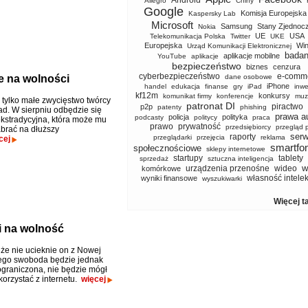
Android
Allegro
Chiny
Google
Komisja Europejska
Kaspersky Lab
Microsoft
Samsung
Stany Zjednoc
Nokia
UE
USA
Telekomunikacja Polska
Twitter
UKE
Europejska
Wi
Urząd Komunikacji Elektronicznej
badan
aplikacje mobilne
YouTube
aplikacje
bezpieczeństwo
biznes
cenzura
cyberbezpieczeństwo
e-comm
e na wolności
dane osobowe
iPhone
handel
edukacja
finanse
gry
iPad
inwe
kf12m
konkursy
komunikat firmy
konferencje
muz
e tylko małe zwycięstwo twórcy
patronat DI
piractwo
p2p
patenty
phishing
. W sierpniu odbędzie się
prawa a
policja
polityka
podcasty
politycy
praca
kstradycyjna, która może mu
prawo
prywatność
przedsiębiorcy
przegląd 
brać na dłuższy
serw
raporty
przeglądarki
przejęcia
reklama
cej
smartfo
społecznościowe
sklepy internetowe
startupy
tablety
sprzedaż
sztuczna inteligencja
w
urządzenia przenośne
wideo
komórkowe
własność intele
wyniki finansowe
wyszukiwarki
Więcej t
i na wolność
 że nie ucieknie on z Nowej
Jego swoboda będzie jednak
graniczona, nie będzie mógł
korzystać z internetu.
więcej