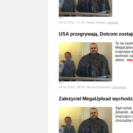
AFP
05-03-2012, 17:34, Adrian Nowak,
Lifestyle
USA przegrywają, Dotcom zostaj
To na razi
MegaUpload
rozprawa e
wolność za
okres.
wię
AFP
29-02-2012, 06:45, Michał Chudziński,
Pieniądze
Założyciel MegaUpload wychodz
Sąd uznał,
Zelandii. 
znacząco o
chociażby 