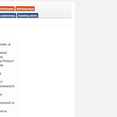
echnologie
Motoryzacja
i patronaty
Katalog stron
mowe, w
tawiać
ej
w Polsce?
 we
i
a?
nsowanych
we
czesność w
end w