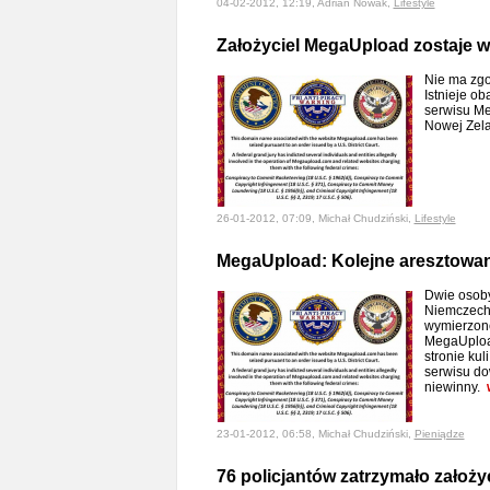
04-02-2012, 12:19, Adrian Nowak,
Lifestyle
Założyciel MegaUpload zostaje w
Nie ma zgo
Istnieje o
serwisu Me
Nowej Zel
26-01-2012, 07:09, Michał Chudziński,
Lifestyle
MegaUpload: Kolejne aresztowan
Dwie osoby
Niemczech 
wymierzone
MegaUploa
stronie kul
serwisu dow
niewinny.
23-01-2012, 06:58, Michał Chudziński,
Pieniądze
76 policjantów zatrzymało założ