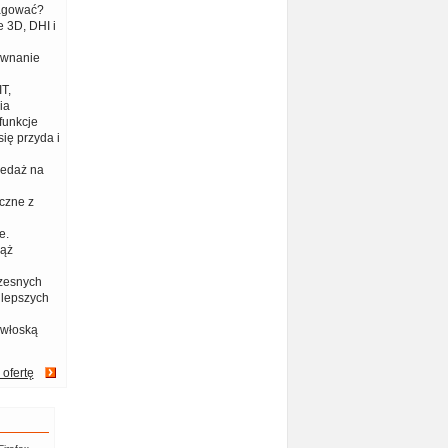
eagować?
 3D, DHI i
ównanie
T,
ia
funkcje
ię przyda i
zedaż na
czne z
e.
iąż
zesnych
jlepszych
 włoską
 ofertę