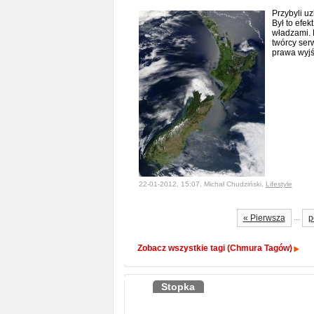
Przybyli uz
Był to efe
władzami.
twórcy ser
prawa wyjś
22-01-2012, 15:07, Michał Chudziński,
Lifestyle
...
« Pierwsza
p
Zobacz wszystkie tagi (Chmura Tagów)
Stopka