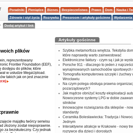
Poradniki
Pieniądze
Biznes
Bezpieczeństwo
Prawo
Dom
Nauka i T
Zdrowie i styl życia
Rozrywka
Pressroom i artykuły gościnne
Wydarzenia 
a
Dodaj artykuł / link
Artykuły gościnne
woich plików
Szybka metamorfoza wnętrza. Tekstylia do
które naprawdę warto zainwestować
Elektroniczne faktury - czym są i jak je wys
win, reprezentowany
ronic Frontier Foundation (EEF),
Porsche 911 - dlaczego to jeden z najcześci
 dostępu do plików, które
wynajmowanych samochodów sportowych 
wał w usłudze MegaUpload.
Tomografia komputerowa szczęki i żuchwy
ów takich jak on jest znacznie
Wrocławiu
ęcej
Na czym polega obsługa prawna organizacj
pozarządowych?
Jak mądrze obniżyć koszty eksploatacji aut
Nowoczesne systemy LPG w dobie zaawa
silników
Innowacyjne rozwiązania dla sklepów - no
zprawnie
standardy
Ceramika Bolesławiecka: Tradycja i Nowo
zajęcie majątku twórcy serwisu
Jednym
 złożony został niepoprawnie.
Interaktywne atrakcje w Krakowie - nowy tr
go za bezskuteczny. Czy jednak
rozrywce dla dzieci i dorosłych