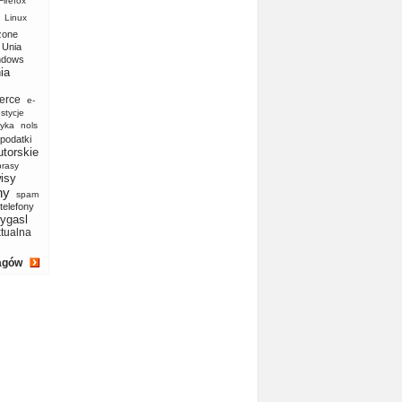
Firefox
Linux
zone
Unia
ndows
ia
erce
e-
stycje
yka
nols
podatki
utorskie
prasy
isy
ny
spam
telefony
ygasl
ktualna
agów