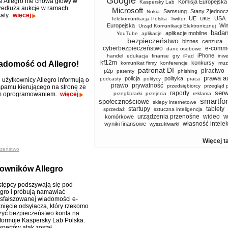
Google
le Allegro nie chowa głowy w
Komisja Europejska
Kaspersky Lab
rzedłuża aukcje w ramach
Microsoft
Samsung
Stany Zjednoc
Nokia
aty.
więcej
UE
USA
Telekomunikacja Polska
Twitter
UKE
Europejska
Wi
Urząd Komunikacji Elektronicznej
badan
aplikacje mobilne
YouTube
aplikacje
bezpieczeństwo
biznes
cenzura
cyberbezpieczeństwo
e-comm
dane osobowe
iPhone
handel
edukacja
finanse
gry
iPad
inwe
kf12m
iadomość od Allegro!
konkursy
komunikat firmy
konferencje
muz
patronat DI
piractwo
p2p
patenty
phishing
prawa a
policja
polityka
podcasty
politycy
praca
 użytkownicy Allegro informują o
prawo
prywatność
przedsiębiorcy
przegląd 
 spamu kierującego na stronę ze
serw
raporty
m oprogramowaniem.
więcej
przeglądarki
przejęcia
reklama
smartfo
społecznościowe
sklepy internetowe
startupy
tablety
sprzedaż
sztuczna inteligencja
w
urządzenia przenośne
wideo
komórkowe
własność intele
wyniki finansowe
wyszukiwarki
Więcej t
zeństwo
owników Allegro
tępcy podszywają się pod
egro i próbują namawiać
sfałszowanej wiadomości e-
knięcie odsyłacza, który rzekomo
yć bezpieczeństwo konta na
informuje Kaspersky Lab Polska.
pertów atak został