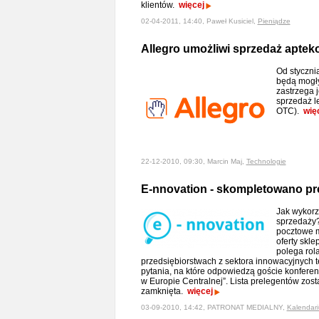
klientów.
więcej
02-04-2011, 14:40, Paweł Kusiciel,
Pieniądze
Allegro umożliwi sprzedaż apte
Od stycznia
będą mogły
zastrzega 
sprzedaż l
OTC).
wię
22-12-2010, 09:30, Marcin Maj,
Technologie
E-nnovation - skompletowano pr
Jak wykorz
sprzedaży?
pocztowe m
oferty skl
polega rol
przedsiębiorstwach z sektora innowacyjnych te
pytania, na które odpowiedzą goście konferen
w Europie Centralnej”. Lista prelegentów zost
zamknięta.
więcej
03-09-2010, 14:42, PATRONAT MEDIALNY,
Kalendar