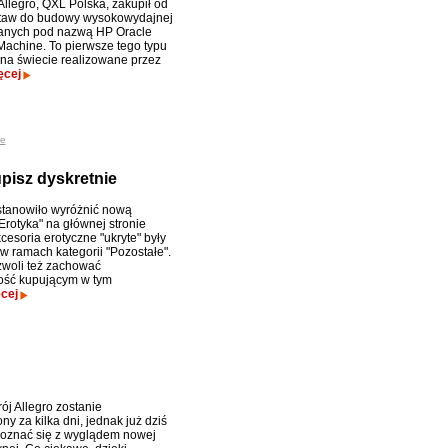
Allegro, QXL Polska, zakupił od
staw do budowy wysokowydajnej
danych pod nazwą HP Oracle
achine. To pierwsze tego typu
na świecie realizowane przez
ęcej
ie
pisz dyskretnie
stanowiło wyróżnić nową
Erotyka" na głównej stronie
cesoria erotyczne "ukryte" były
 w ramach kategorii "Pozostałe".
zwoli też zachować
ść kupującym w tym
cej
ój Allegro zostanie
y za kilka dni, jednak już dziś
oznać się z wyglądem nowej