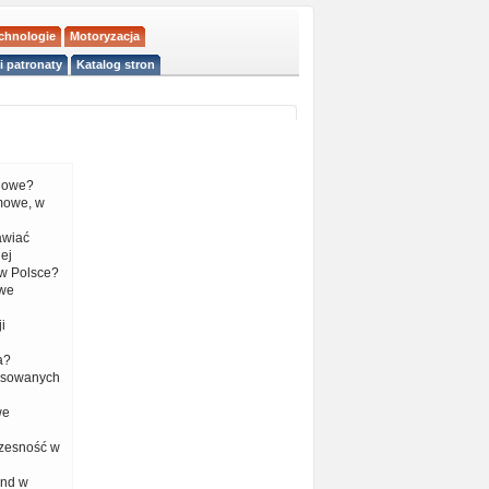
echnologie
Motoryzacja
i patronaty
Katalog stron
liowe?
mowe, w
tawiać
ej
w Polsce?
 we
i
a?
nsowanych
we
czesność w
end w