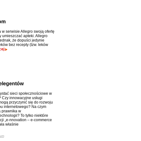
kom
 w serwisie Allegro swoją ofertę
 umieszczać apteki. Allegro
jednak, że dopuści jedynie
eków bez recepty (tzw. leków
cej
elegentów
ystać sieci społecznościowe w
 Czy innowacyjne usługi
ogą przyczynić się do rozwoju
epu internetowego? Na czym
a prawnika w
chnologii? To tylko niektóre
cji „e-nnovation – e-commerce
ała właśnie
ium