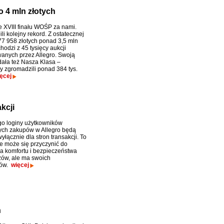
o 4 mln złotych
e XVIII finału WOŚP za nami.
li kolejny rekord. Z ostatecznej
7 958 złotych ponad 3,5 mln
hodzi z 45 tysięcy aukcji
anych przez Allegro. Swoją
dała też Nasza Klasa –
y zgromadzili ponad 384 tys.
ęcej
kcji
go loginy użytkowników
ych zakupów w Allegro będą
łącznie dla stron transakcji. To
e może się przyczynić do
a komfortu i bezpieczeństwa
zów, ale ma swoich
ków.
więcej
h