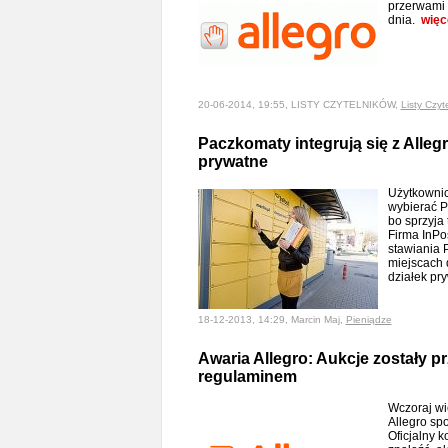
przerwami 
dnia.
więc
20-06-2014, 19:55, LISTY CZYTELNIKÓW,
Listy Czyt
Paczkomaty integrują się z Allegr
prywatne
Użytkownic
wybierać P
bo sprzyja
Firma InPos
stawiania
miejscach 
działek pr
18-12-2013, 14:29, Marcin Maj,
Pieniądze
Awaria Allegro: Aukcje zostały p
regulaminem
Wczoraj wi
Allegro s
Oficjalny k