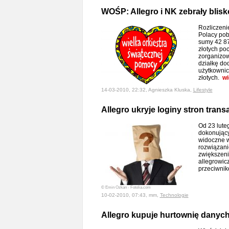
WOŚP: Allegro i NK zebrały blisk
Rozliczeni
Polacy pobi
sumy 42 87
złotych poc
zorganizow
działkę do
użytkownic
złotych.
wi
14-03-2010, 22:32, Agnieszka Kluska,
Lifestyle
Allegro ukryje loginy stron transa
Od 23 lute
dokonując
widoczne wy
rozwiązani
zwiększeni
allegrowic
przeciwni
© Emin Ozkan - Fotolia.com
10-02-2010, 07:43, mm,
Technologie
Allegro kupuje hurtownię danyc