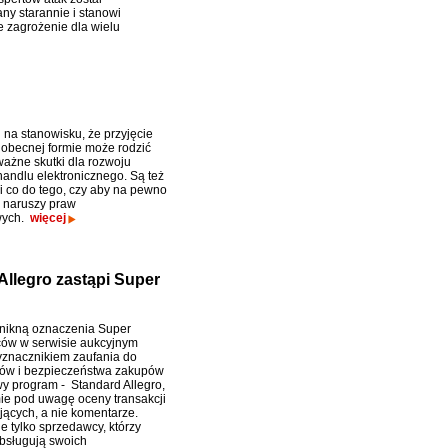
ny starannie i stanowi
e zagrożenie dla wielu
i na stanowisku, że przyjęcie
 obecnej formie może rodzić
ażne skutki dla rozwoju
handlu elektronicznego. Są też
i co do tego, czy aby na pewno
 naruszy praw
wych.
więcej
Allegro zastąpi Super
nikną oznaczenia Super
ów w serwisie aukcyjnym
yznacznikiem zaufania do
ów i bezpieczeństwa zakupów
y program - Standard Allegro,
ie pod uwagę oceny transakcji
jących, a nie komentarze.
e tylko sprzedawcy, którzy
bsługują swoich