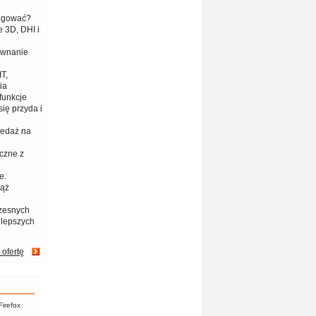
eagować?
 3D, DHI i
ównanie
T,
ia
funkcje
ię przyda i
zedaż na
czne z
e.
iąż
zesnych
jlepszych
 ofertę
Firefox