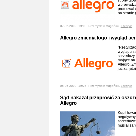
strony głów
wprowadzo
promował 
na stronie
07-05-2009, 19:03, Przemysław Mugeński,
Lifestyle
Allegro zmienia logo i wygląd se
"Restyliza
wyglądu st
sprzedaży i
mające na 
Allegro. Z
już za tydz
05-05-2009, 19:26, Przemysław Mugeński,
Lifestyle
Sąd nakazał przeprosić za oszcz
Allegro
Kupił towar
negatywny 
sprzedawcę
musiał za 