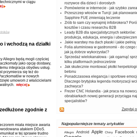
technicznymi w ciągu
rozrywce dla dzieci i dorosłych
ej
Pomówienie w internecie - jak szybko zar
Przeszczep włosów w Turcji: jak planowanie
Sapphire FUE zmieniają leczenie
Zrób to sam czy wynajmij infobrokera? Por
kosztów i czasu researchu B2B
elników
Leady B2B dla specjalistycznych sektorów: I
produkcja, edukacja, energia i ubezpieczen
Jakie warstwy ma dach płaski i jakie pełnią 
o i wchodzą na działki
Folia aluminiowa w gastronomii - do czego s
jak ją dobrze wykorzystać?
Sprzedaż wielokanałowa - jak ogarnąć spr
y Allegro będą mogli częściej
kilku platformach jednocześnie
aczkomaty jako opcję dostawy,
Jak skutecznie montować płotki herpetologi
 temu integracja obydwu usług.
betonu
t przymierza się też do
 Paczkomatów w nowych
Ponadczasowa elegancja i sportowe emocj
dzięki umowom z właścicielami
Dlaczego brytyjska legenda motoryzacji wc
ywatnych.
więcej
zachwyca?
Frezer CNC Holandia - jak praca na nowoc
obrabiarkach nowej generacji przyciąga na
specjalistów?
rzedłużone zgodnie z
Zapytaj o
Najpopularniejsze tematy artykułów
eczorem miała miejsce awaria
powodowana atakiem DDoS.
Apple
Facebook
Android
Allegro
Chiny
omunikat w tej sprawie trudno