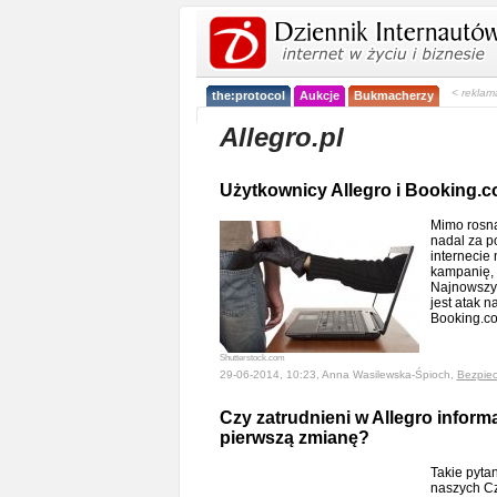
< reklam
the:protocol
Aukcje
Bukmacherzy
Allegro.pl
Użytkownicy Allegro i Booking.
Mimo rosn
nadal za p
internecie
kampanię, 
Najnowszym
jest atak n
Booking.c
Shutterstock.com
29-06-2014, 10:23, Anna Wasilewska-Śpioch,
Bezpie
Czy zatrudnieni w Allegro inform
pierwszą zmianę?
Takie pytan
naszych C