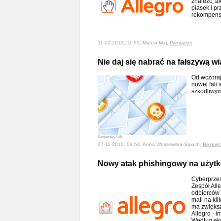
znaleźć, a
piasek i p
rekompens
11-02-2013, 11:55, Marcin Maj,
Pieniądze
Nie daj się nabrać na fałszywą w
Od wczoraj
nowej fali
szkodliwy
Kaspersky Lab
27-11-2012, 09:54, Anna Wasilewska-Śpioch,
Bezpiec
Nowy atak phishingowy na użytk
Cyberprzes
Zespół All
odbiorców 
mail na kli
ma zwiększ
Allegro - 
Według eks