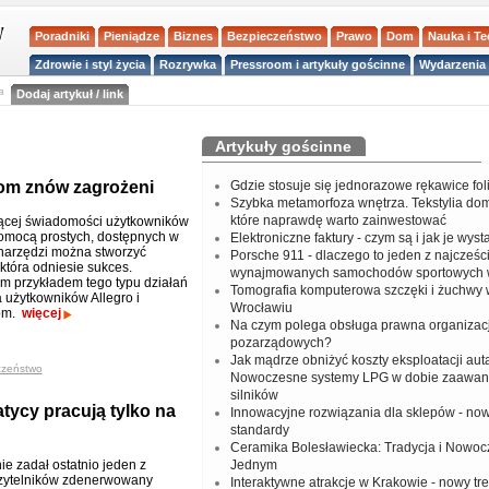
Poradniki
Pieniądze
Biznes
Bezpieczeństwo
Prawo
Dom
Nauka i T
Zdrowie i styl życia
Rozrywka
Pressroom i artykuły gościnne
Wydarzenia 
a
Dodaj artykuł / link
Artykuły gościnne
com znów zagrożeni
Gdzie stosuje się jednorazowe rękawice fo
Szybka metamorfoza wnętrza. Tekstylia do
które naprawdę warto zainwestować
ącej świadomości użytkowników
omocą prostych, dostępnych w
Elektroniczne faktury - czym są i jak je wys
 narzędzi można stworzyć
Porsche 911 - dlaczego to jeden z najcześci
która odniesie sukces.
wynajmowanych samochodów sportowych 
 przykładem tego typu działań
Tomografia komputerowa szczęki i żuchwy
a użytkowników Allegro i
Wrocławiu
om.
więcej
Na czym polega obsługa prawna organizacj
pozarządowych?
Jak mądrze obniżyć koszty eksploatacji aut
czeństwo
Nowoczesne systemy LPG w dobie zaawa
silników
atycy pracują tylko na
Innowacyjne rozwiązania dla sklepów - no
standardy
Ceramika Bolesławiecka: Tradycja i Nowo
ie zadał ostatnio jeden z
Jednym
zytelników zdenerwowany
Interaktywne atrakcje w Krakowie - nowy tr