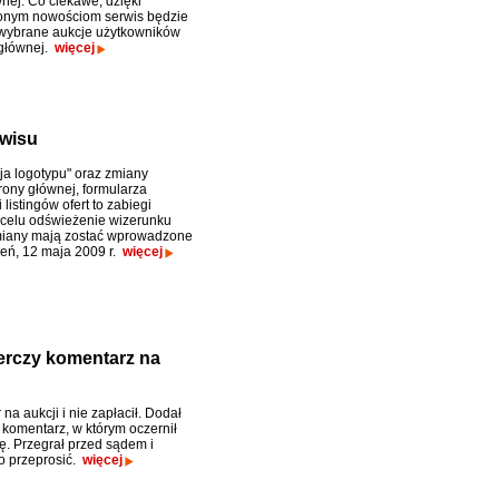
nej. Co ciekawe, dzięki
nym nowościom serwis będzie
wybrane aukcje użytkowników
 głównej.
więcej
rwisu
cja logotypu" oraz zmiany
rony głównej, formularza
 listingów ofert to zabiegi
celu odświeżenie wizerunku
miany mają zostać wprowadzone
ień, 12 maja 2009 r.
więcej
erczy komentarz na
 na aukcji i nie zapłacił. Dodał
komentarz, w którym oczernił
. Przegrał przed sądem i
to przeprosić.
więcej