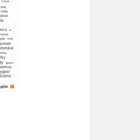
Linux
zone
Unia
ndows
ia
erce
e-
stycje
yka
nols
podatki
utorskie
prasy
isy
ny
spam
telefony
ygasl
ktualna
agów