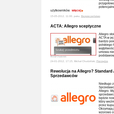
przygotowa
potencjaln
użytkowników.
więcej
15-05-2012, 11:00, paku,
Bezpieczeństwo
ACTA: Allegro sceptyczne
Allegro sto
ACTA w jej
bardzo pow
polskiego 
wątpliwośc
umowa nie
podstawo
Michał Chudziński
24-01-2012, 17:15, Michał Chudziński,
Pieniądze
Rewolucja na Allegro? Standard 
Sprzedawców
Niedługo z
Sprzedawc
Allegro. W
sprzedawc
będzie now
który weźm
przez kupu
Otrzymają j
wzorowo o