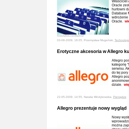
Właściciel 
Oracle ze
hurtowni 
Database M
wdrożenie 
Oracle.
wi
©istockphoto.com/blackred
03-08-2009, 16:05, Przemysław Mugeński,
Technolog
Erotyczne akcesoria w Allegro ku
Allegro po
kategorię "
serwisu. Ak
do tej pory
Allegro po
anonimowo
dziale.
wię
22-05-2009, 14:55, Natalia Mindykowska,
Pieniądze
Allegro prezentuje nowy wygląd
Nowy wystr
wprowadzon
można zap