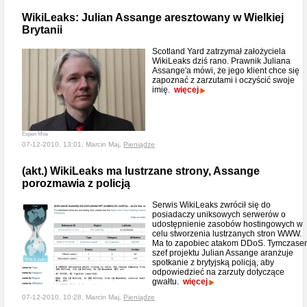
WikiLeaks: Julian Assange aresztowany w Wielkiej
Brytanii
Scotland Yard zatrzymał założyciela
WikiLeaks dziś rano. Prawnik Juliana
Assange'a mówi, że jego klient chce się
zapoznać z zarzutami i oczyścić swoje
imię.
więcej
Espen Moe
07-12-2010, 13:01, Marcin Maj,
Pieniądze
(akt.) WikiLeaks ma lustrzane strony, Assange
porozmawia z policją
Serwis WikiLeaks zwrócił się do
posiadaczy uniksowych serwerów o
udostępnienie zasobów hostingowych w
celu stworzenia lustrzanych stron WWW.
Ma to zapobiec atakom DDoS. Tymczase
szef projektu Julian Assange aranżuje
spotkanie z brytyjską policją, aby
odpowiedzieć na zarzuty dotyczące
gwałtu.
więcej
07-12-2010, 10:28, Marcin Maj,
Pieniądze