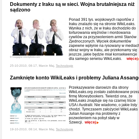
Dokumenty z Iraku są w sieci. Wojna brutalniejsza niż
sądzono
Ponad 391 tys. wojskowych raportów z
Iraku znalazło się na stronie WikiLeaks.
Wynika z nich, że w Iraku dochodziło do
torturowania więźniów i mordowania
cywilów za przyzwoleniem armii Stanów
Zjednoczonych. Wyciek dokumentów
zapewne wpłynie na rysowany w mediac
obraz wojny w Iraku, ale przekonamy się
jeszcze, jakie będzie miał konsekwencje
© lisegagne istockphoto.com
dla samego serwisu WikiLeaks.
więcej
25-10-2010, 08:17, Marcin Maj,
Technologie
Zamknięte konto WikiLeaks i problemy Juliana Assang
Przekazywanie darowizn dla strony
WikiLeaks.org zostało zablokowane prze
firmę Moneybookers. Twierdzi ona, że
WikiLeaks znajduje się na czarnej liście
USA i Australii. Nie wiadomo, o jakie listy
chodzi. Tymczasem założyciel WikiLeaks
Julian Assange ma problemy z
pozwoleniem na pobyt stały w
Szwecji.
więcej
19-10-2010, 08:14, Marcin Maj,
Technologie