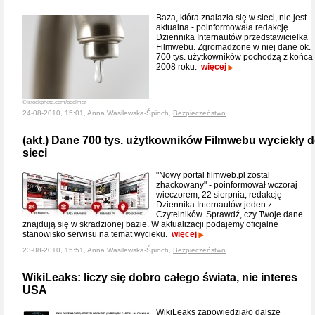
Baza, która znalazła się w sieci, nie jest
aktualna - poinformowała redakcję
Dziennika Internautów przedstawicielka
Filmwebu. Zgromadzone w niej dane ok.
700 tys. użytkowników pochodzą z końca
2008 roku.
więcej
©istockphoto.com/edelmar
24-08-2010, 15:01, Anna Wasilewska-Śpioch,
Bezpieczeństwo
(akt.) Dane 700 tys. użytkowników Filmwebu wyciekły 
sieci
"Nowy portal filmweb.pl zostal
zhackowany" - poinformował wczoraj
wieczorem, 22 sierpnia, redakcję
Dziennika Internautów jeden z
Czytelników. Sprawdź, czy Twoje dane
znajdują się w skradzionej bazie. W aktualizacji podajemy oficjalne
stanowisko serwisu na temat wycieku.
więcej
23-08-2010, 15:51, Anna Wasilewska-Śpioch,
Bezpieczeństwo
WikiLeaks: liczy się dobro całego świata, nie interes
USA
WikiLeaks zapowiedziało dalsze