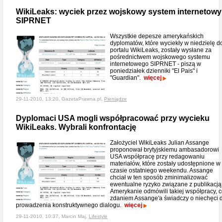
WikiLeaks: wyciek przez wojskowy system internetowy
SIPRNET
Wszystkie depesze amerykańskich
dyplomatów, które wyciekły w niedzielę d
portalu WikiLeaks, zostały wysłane za
pośrednictwem wojskowego systemu
internetowego SIPRNET - piszą w
poniedziałek dzienniki "El Pais" i
"Guardian".
więcej
29-11-2010, 13:20, GazetaPrawna.pl,
Pieniądze
Dyplomaci USA mogli współpracować przy wycieku
WikiLeaks. Wybrali konfrontację
Założyciel WikiLeaks Julian Assange
proponował brytyjskiemu ambasadorowi
USA współpracę przy redagowaniu
materiałów, które zostały udostępnione w
czasie ostatniego weekendu. Assange
chciał w ten sposób zminimalizować
ewentualne ryzyko związane z publikacją
Amerykanie odmówili takiej współpracy, 
zdaniem Assange'a świadczy o niechęci 
prowadzenia konstruktywnego dialogu.
więcej
29-11-2010, 10:37, Marcin Maj,
Lifestyle