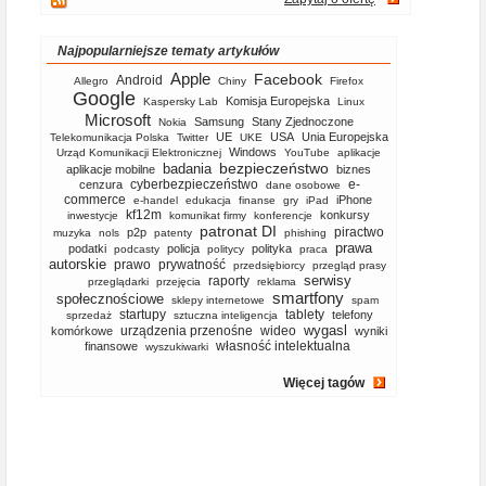
Najpopularniejsze tematy artykułów
Apple
Facebook
Android
Allegro
Chiny
Firefox
Google
Komisja Europejska
Kaspersky Lab
Linux
Microsoft
Samsung
Stany Zjednoczone
Nokia
UE
USA
Unia Europejska
Telekomunikacja Polska
Twitter
UKE
Windows
Urząd Komunikacji Elektronicznej
YouTube
aplikacje
bezpieczeństwo
badania
aplikacje mobilne
biznes
cyberbezpieczeństwo
e-
cenzura
dane osobowe
commerce
iPhone
e-handel
edukacja
finanse
gry
iPad
kf12m
konkursy
inwestycje
komunikat firmy
konferencje
patronat DI
piractwo
p2p
muzyka
nols
patenty
phishing
prawa
podatki
policja
polityka
podcasty
politycy
praca
autorskie
prawo
prywatność
przedsiębiorcy
przegląd prasy
serwisy
raporty
przeglądarki
przejęcia
reklama
smartfony
społecznościowe
sklepy internetowe
spam
startupy
tablety
telefony
sprzedaż
sztuczna inteligencja
wygasl
urządzenia przenośne
wideo
komórkowe
wyniki
własność intelektualna
finansowe
wyszukiwarki
Więcej tagów