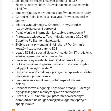
Jak mądrze obniżyć koszty eksploatacji auta?
Nowoczesne systemy LPG w dobie zaawansowanych
silników
Innowacyjne rozwiązania dla sklepów - nowe standardy
Ceramika Bolesławiecka: Tradycja i Nowoczesność w
Jednym
Interaktywne atrakcje w Krakowie - nowy trend w
rozrywce dla dzieci i dorosłych
Pomówienie w internecie - jak szybko zareagować?
Przeszczep włosów w Turcji: jak planowanie 3D, DHI i
Sapphire FUE zmieniają leczenie
Zrób to sam czy wynajmij infobrokera? Porównanie
kosztów i czasu researchu B2B
Leady B2B dla specjalistycznych sektorów: IT, produkcja,
edukacja, energia i ubezpieczenia
Jakie warstwy ma dach płaski i jakie pełnią funkcje
Folia aluminiowa w gastronomii - do czego się przyda i
jak ją dobrze wykorzystać?
Sprzedaż wielokanałowa - jak ogarnąć sprzedaż na kilku
platformach jednocześnie
Jak skutecznie montować płotki herpetologiczne z
betonu
Ponadczasowa elegancja i sportowe emocje. Dlaczego
brytyjska legenda motoryzacji wciąż zachwyca?
Frezer CNC Holandia - jak praca na nowoczesnych
obrabiarkach nowej generacji przyciąga najlepszych
specjalistów?
Zapytaj o ofertę