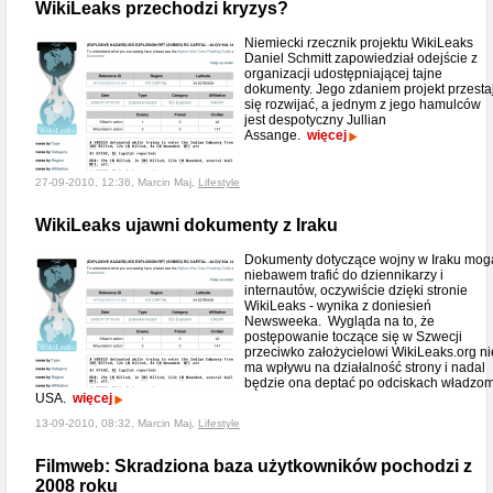
WikiLeaks przechodzi kryzys?
Niemiecki rzecznik projektu WikiLeaks
Daniel Schmitt zapowiedział odejście z
organizacji udostępniającej tajne
dokumenty. Jego zdaniem projekt przesta
się rozwijać, a jednym z jego hamulców
jest despotyczny Jullian
Assange.
więcej
27-09-2010, 12:36, Marcin Maj,
Lifestyle
WikiLeaks ujawni dokumenty z Iraku
Dokumenty dotyczące wojny w Iraku mog
niebawem trafić do dziennikarzy i
internautów, oczywiście dzięki stronie
WikiLeaks - wynika z doniesień
Newsweeka. Wygląda na to, że
postępowanie toczące się w Szwecji
przeciwko założycielowi WikiLeaks.org ni
ma wpływu na działalność strony i nadal
będzie ona deptać po odciskach władzo
USA.
więcej
13-09-2010, 08:32, Marcin Maj,
Lifestyle
Filmweb: Skradziona baza użytkowników pochodzi z
2008 roku