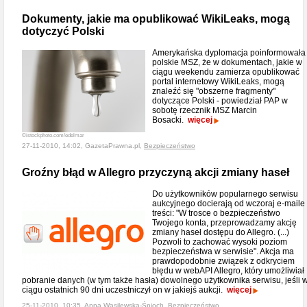
Dokumenty, jakie ma opublikować WikiLeaks, mogą
dotyczyć Polski
Amerykańska dyplomacja poinformowała
polskie MSZ, że w dokumentach, jakie w
ciągu weekendu zamierza opublikować
portal internetowy WikiLeaks, mogą
znaleźć się "obszerne fragmenty"
dotyczące Polski - powiedział PAP w
sobotę rzecznik MSZ Marcin
Bosacki.
więcej
©istockphoto.com/edelmar
27-11-2010, 14:02, GazetaPrawna.pl,
Bezpieczeństwo
Groźny błąd w Allegro przyczyną akcji zmiany haseł
Do użytkowników popularnego serwisu
aukcyjnego docierają od wczoraj e-maile
treści: "W trosce o bezpieczeństwo
Twojego konta, przeprowadzamy akcję
zmiany haseł dostępu do Allegro. (...)
Pozwoli to zachować wysoki poziom
bezpieczeństwa w serwisie". Akcja ma
prawdopodobnie związek z odkryciem
błędu w webAPI Allegro, który umożliwiał
pobranie danych (w tym także hasła) dowolnego użytkownika serwisu, jeśli 
ciągu ostatnich 90 dni uczestniczył on w jakiejś aukcji.
więcej
25-11-2010, 10:35, Anna Wasilewska-Śpioch,
Bezpieczeństwo