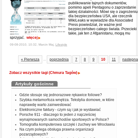
publikowanie tajnych dokumentów,
pomimo apeli Pentagonu o zaprzestanie
takiej działalności. Mówi się o zagrożeniu
dla bezpieczeństwa USA, ale rzecznik
WikiLeaks w wywiadzie dla Associated
Press powiedział, że ważne jest
bezpieczeństwo całego świata. Przecieki
takie, jak ten z Afganistanu, mogą mu
sprzyjać.
więcej
09-08-2010, 10:32, Marcin Maj,
Lifestyle
...
« Pierwsza
poprzednia
7
8
9
10
11
następna
Zobacz wszystkie tagi (Chmura Tagów)
Artykuły gościnne
Gdzie stosuje się jednorazowe rękawice foliowe?
Szybka metamorfoza wnętrza. Tekstylia domowe, w które
naprawdę warto zainwestować
Elektroniczne faktury - czym są i jak je wystawiać
Porsche 911 - dlaczego to jeden z najcześciej
wynajmowanych samochodów sportowych w Polsce?
Tomografia komputerowa szczęki i żuchwy we Wrocławiu
Na czym polega obsługa prawna organizacji
pozarządowych?