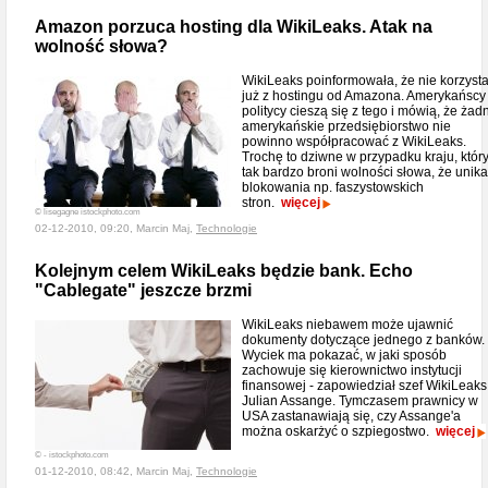
Amazon porzuca hosting dla WikiLeaks. Atak na
wolność słowa?
WikiLeaks poinformowała, że nie korzyst
już z hostingu od Amazona. Amerykańscy
politycy cieszą się z tego i mówią, że żad
amerykańskie przedsiębiorstwo nie
powinno współpracować z WikiLeaks.
Trochę to dziwne w przypadku kraju, któr
tak bardzo broni wolności słowa, że unika
blokowania np. faszystowskich
stron.
więcej
© lisegagne istockphoto.com
02-12-2010, 09:20, Marcin Maj,
Technologie
Kolejnym celem WikiLeaks będzie bank. Echo
"Cablegate" jeszcze brzmi
WikiLeaks niebawem może ujawnić
dokumenty dotyczące jednego z banków.
Wyciek ma pokazać, w jaki sposób
zachowuje się kierownictwo instytucji
finansowej - zapowiedział szef WikiLeaks
Julian Assange. Tymczasem prawnicy w
USA zastanawiają się, czy Assange'a
można oskarżyć o szpiegostwo.
więcej
© - istockphoto.com
01-12-2010, 08:42, Marcin Maj,
Technologie