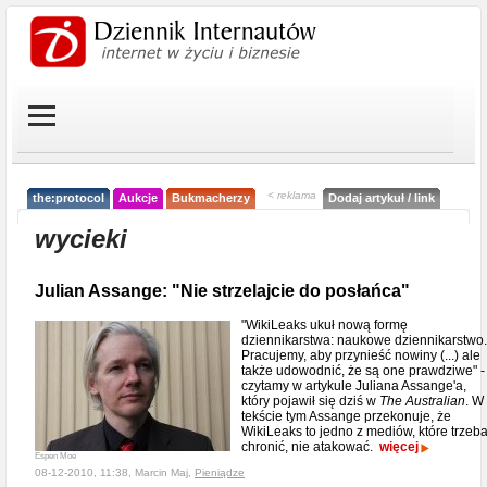
< reklama
the:protocol
Aukcje
Bukmacherzy
Dodaj artykuł / link
wycieki
Julian Assange: "Nie strzelajcie do posłańca"
"WikiLeaks ukuł nową formę
dziennikarstwa: naukowe dziennikarstwo.
Pracujemy, aby przynieść nowiny (...) ale
także udowodnić, że są one prawdziwe" -
czytamy w artykule Juliana Assange'a,
który pojawił się dziś w
The Australian
. W
tekście tym Assange przekonuje, że
WikiLeaks to jedno z mediów, które trzeb
chronić, nie atakować.
więcej
Espen Moe
08-12-2010, 11:38, Marcin Maj,
Pieniądze