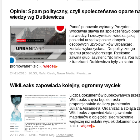
Opinie: Spam polityczny, czyli społeczeństwo oparte n
wiedzy wg Dutkiewicza
Ponoć ponownie wybrany Prezydent
Wrocławia stawia na społeczeństwo opar
na wiedzy. I rzeczywiście: wiedza, jaką
posiadał urząd w postaci danych
osobowych użytkowników Urbancard,
została wykorzystana. Do politycznego
spamu przedwyborczego. Rzekomo
zawinił głupi asystent. "Bo linki na YouTu
z fraszkami Dutkiewicza były za słabo
promowane" (sic!).
więcej
24-11-2010, 10:53, Rafał Cisek, Nowe Media,
Pieniądze
WikiLeaks zapowiada kolejny, ogromny wyciek
Liczba dokumentów publikowanych prze
WikiLeaks chyba będzie rosła
proporcjonalnie do liczy problemów
Juliana Assange'a. Organizacja stojąca z
WikiLeaks zapowiedziała ujawnienie
materiałów o objętości siedmiokrotnie
większej niż ostatni wyciek dokumentów 
Iraku.
więcej
22-11-2010, 13:01, Marcin Maj,
Technologie