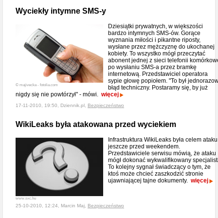
Wyciekły intymne SMS-y
Dziesiątki prywatnych, w większości
bardzo intymnych SMS-ów. Gorące
wyznania miłości i pikantne riposty,
wysłane przez mężczyznę do ukochanej
kobiety. To wszystko mógł przeczytać
abonent jednej z sieci telefonii komórkow
po wysłaniu SMS-a przez bramkę
internetową. Przedstawiciel operatora
sypie głowę popiołem. "To był jednorazo
© majivecka - fotolia.com
błąd techniczny. Postaramy się, by już
nigdy się nie powtórzył" - mówi.
więcej
17-11-2010, 19:50, Dziennik.pl,
Bezpieczeństwo
WikiLeaks była atakowana przed wyciekiem
Infrastruktura WikiLeaks była celem ataku
jeszcze przed weekendem.
Przedstawiciele serwisu mówią, że ataku
mógł dokonać wykwalifikowany specjalist
To kolejny sygnał świadczący o tym, że
ktoś może chcieć zaszkodzić stronie
ujawniającej tajne dokumenty.
więcej
www.sxc.hu
25-10-2010, 12:24, Marcin Maj,
Bezpieczeństwo