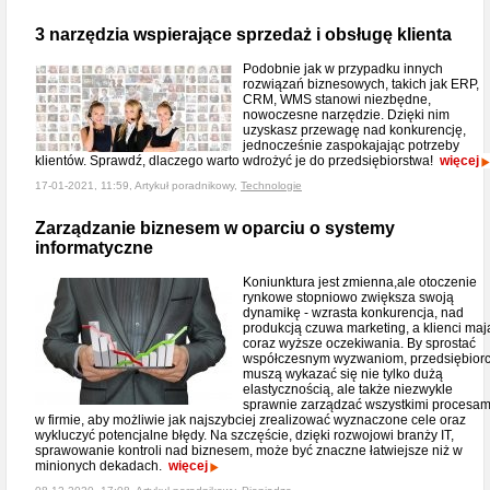
3 narzędzia wspierające sprzedaż i obsługę klienta
Podobnie jak w przypadku innych
rozwiązań biznesowych, takich jak ERP,
CRM, WMS stanowi niezbędne,
nowoczesne narzędzie. Dzięki nim
uzyskasz przewagę nad konkurencję,
jednocześnie zaspokajając potrzeby
klientów. Sprawdź, dlaczego warto wdrożyć je do przedsiębiorstwa!
więcej
17-01-2021, 11:59, Artykuł poradnikowy,
Technologie
Zarządzanie biznesem w oparciu o systemy
informatyczne
Koniunktura jest zmienna,ale otoczenie
rynkowe stopniowo zwiększa swoją
dynamikę - wzrasta konkurencja, nad
produkcją czuwa marketing, a klienci maj
coraz wyższe oczekiwania. By sprostać
współczesnym wyzwaniom, przedsiębior
muszą wykazać się nie tylko dużą
elastycznością, ale także niezwykle
sprawnie zarządzać wszystkimi procesam
w firmie, aby możliwie jak najszybciej zrealizować wyznaczone cele oraz
wykluczyć potencjalne błędy. Na szczęście, dzięki rozwojowi branży IT,
sprawowanie kontroli nad biznesem, może być znaczne łatwiejsze niż w
minionych dekadach.
więcej