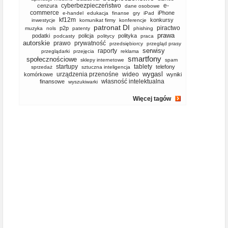
cyberbezpieczeństwo
e-
cenzura
dane osobowe
commerce
iPhone
e-handel
edukacja
finanse
gry
iPad
kf12m
konkursy
inwestycje
komunikat firmy
konferencje
patronat DI
piractwo
p2p
muzyka
nols
patenty
phishing
prawa
podatki
policja
polityka
podcasty
politycy
praca
autorskie
prawo
prywatność
przedsiębiorcy
przegląd prasy
serwisy
raporty
przeglądarki
przejęcia
reklama
smartfony
społecznościowe
sklepy internetowe
spam
startupy
tablety
telefony
sprzedaż
sztuczna inteligencja
wygasl
urządzenia przenośne
wideo
komórkowe
wyniki
własność intelektualna
finansowe
wyszukiwarki
Więcej tagów