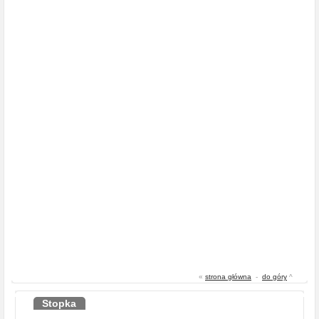
«
strona główna
-
do góry
^
Stopka