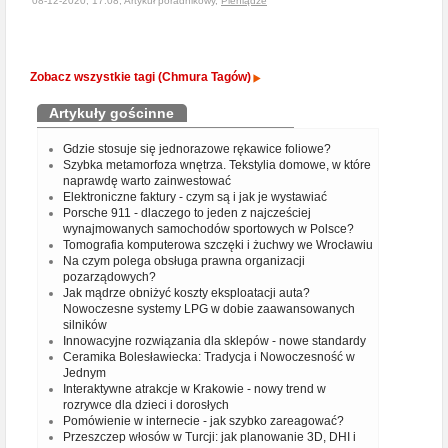
08-12-2020, 17:08, Artykuł poradnikowy,
Pieniądze
Zobacz wszystkie tagi (Chmura Tagów)
Artykuły gościnne
Gdzie stosuje się jednorazowe rękawice foliowe?
Szybka metamorfoza wnętrza. Tekstylia domowe, w które
naprawdę warto zainwestować
Elektroniczne faktury - czym są i jak je wystawiać
Porsche 911 - dlaczego to jeden z najcześciej
wynajmowanych samochodów sportowych w Polsce?
Tomografia komputerowa szczęki i żuchwy we Wrocławiu
Na czym polega obsługa prawna organizacji
pozarządowych?
Jak mądrze obniżyć koszty eksploatacji auta?
Nowoczesne systemy LPG w dobie zaawansowanych
silników
Innowacyjne rozwiązania dla sklepów - nowe standardy
Ceramika Bolesławiecka: Tradycja i Nowoczesność w
Jednym
Interaktywne atrakcje w Krakowie - nowy trend w
rozrywce dla dzieci i dorosłych
Pomówienie w internecie - jak szybko zareagować?
Przeszczep włosów w Turcji: jak planowanie 3D, DHI i