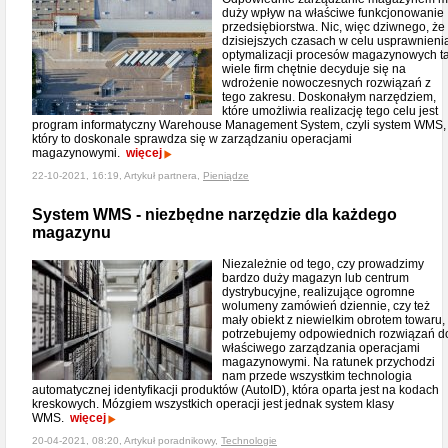
duży wpływ na właściwe funkcjonowanie
przedsiębiorstwa. Nic, więc dziwnego, że
dzisiejszych czasach w celu usprawnienia
optymalizacji procesów magazynowych t
wiele firm chętnie decyduje się na
wdrożenie nowoczesnych rozwiązań z
tego zakresu. Doskonałym narzędziem,
które umożliwia realizację tego celu jest
program informatyczny Warehouse Management System, czyli system WMS,
który to doskonale sprawdza się w zarządzaniu operacjami
magazynowymi.
więcej
22-10-2021, 16:19, Artykuł partnera,
Pieniądze
System WMS - niezbędne narzędzie dla każdego
magazynu
Niezależnie od tego, czy prowadzimy
bardzo duży magazyn lub centrum
dystrybucyjne, realizujące ogromne
wolumeny zamówień dziennie, czy też
mały obiekt z niewielkim obrotem towaru,
potrzebujemy odpowiednich rozwiązań d
właściwego zarządzania operacjami
magazynowymi. Na ratunek przychodzi
nam przede wszystkim technologia
automatycznej identyfikacji produktów (AutoID), która oparta jest na kodach
kreskowych. Mózgiem wszystkich operacji jest jednak system klasy
WMS.
więcej
20-04-2021, 08:20, Artykuł poradnikowy,
Technologie