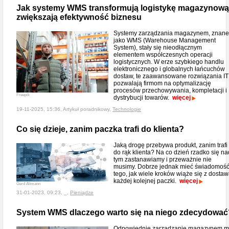
Jak systemy WMS transformują logistykę magazynową 
zwiększają efektywność biznesu
Systemy zarządzania magazynem, znane
jako WMS (Warehouse Management
System), stały się nieodłącznym
elementem współczesnych operacji
logistycznych. W erze szybkiego handlu
elektronicznego i globalnych łańcuchów
dostaw, te zaawansowane rozwiązania IT
pozwalają firmom na optymalizację
procesów przechowywania, kompletacji i
Freepik
dystrybucji towarów.
więcej
19-11-2025, 15:36, Artykuł poradnikowy,
Technologie
Co się dzieje, zanim paczka trafi do klienta?
Jaką drogę przebywa produkt, zanim trafi
do rąk klienta? Na co dzień rzadko się na
tym zastanawiamy i przeważnie nie
musimy. Dobrze jednak mieć świadomoś
tego, jak wiele kroków wiąże się z dosta
każdej kolejnej paczki.
więcej
Gerd Altmann
31-01-2023, 09:23, _,
Pieniądze
System WMS dlaczego warto się na niego zdecydować
Odpowiednie zarządzanie magazynem 