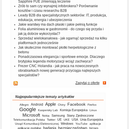
Sapphire FUE zmieniają leczenie
Zrób to sam czy wynajmij infobrokera? Porównanie
kosztów i czasu researchu B2B
Leady B2B dla specjalistycznych sektorów: IT, produkcja,
edukacja, energia i ubezpieczenia
Jakie warstwy ma dach płaski i jakie pełnią funkcje
Folia aluminiowa w gastronomii - do czego się przyda i
jak ją dobrze wykorzystać?
Sprzedaż wielokanałowa - jak ogarnąć sprzedaż na kilku
platformach jednocześnie
Jak skutecznie montować płotki herpetologiczne z
betonu
Ponadczasowa elegancja i sportowe emocje. Dlaczego
brytyjska legenda motoryzacji wciąż zachwyca?
Frezer CNC Holandia - jak praca na nowoczesnych
obrabiarkach nowej generacji przyciąga najlepszych
specjalistów?
Zapytaj o ofertę
Najpopularniejsze tematy artykułów
Apple
Facebook
Android
Allegro
Chiny
Firefox
Google
Komisja Europejska
Kaspersky Lab
Linux
Microsoft
Samsung
Stany Zjednoczone
Nokia
UE
USA
Unia Europejska
Telekomunikacja Polska
Twitter
UKE
Windows
Urząd Komunikacji Elektronicznej
YouTube
aplikacje
bezpieczeństwo
badania
aplikacje mobilne
biznes