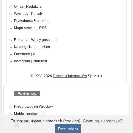
O nas
|
Redakcja
Wywiady
|
Porady
Prywatność
&
cookies
Mapa serwisu
|
RSS
Reklama
|
Wpisy gościnne
Katalog
|
Kalendarium
Facebook
|
X
Instagram
|
Pinterest
© 1998-2026
Dziennik Internautów
Sp. z o.o.
Partnerzy
Przeprowadzki Wrocław
Meble: rondigroup.pl
Ta strona używa ciasteczek (cookies).
Czym są ciasteczka?
Rozumiem