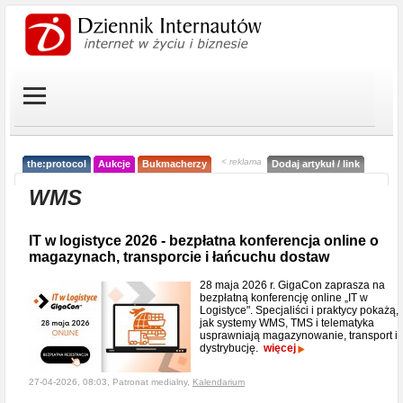
< reklama
the:protocol
Aukcje
Bukmacherzy
Dodaj artykuł / link
WMS
IT w logistyce 2026 - bezpłatna konferencja online o
magazynach, transporcie i łańcuchu dostaw
28 maja 2026 r. GigaCon zaprasza na
bezpłatną konferencję online „IT w
Logistyce". Specjaliści i praktycy pokażą,
jak systemy WMS, TMS i telematyka
usprawniają magazynowanie, transport i
dystrybucję.
więcej
27-04-2026, 08:03, Patronat medialny,
Kalendarium