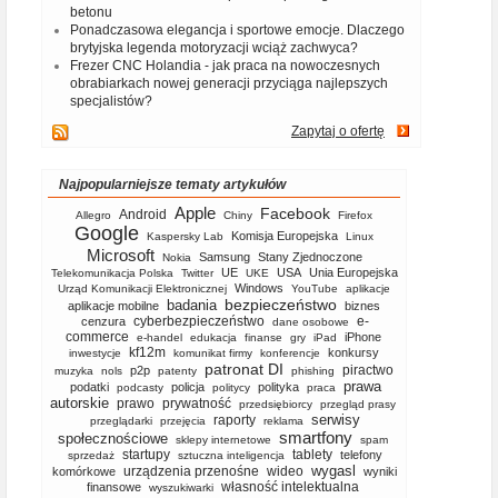
betonu
Ponadczasowa elegancja i sportowe emocje. Dlaczego
brytyjska legenda motoryzacji wciąż zachwyca?
Frezer CNC Holandia - jak praca na nowoczesnych
obrabiarkach nowej generacji przyciąga najlepszych
specjalistów?
Zapytaj o ofertę
Najpopularniejsze tematy artykułów
Apple
Facebook
Android
Allegro
Chiny
Firefox
Google
Komisja Europejska
Kaspersky Lab
Linux
Microsoft
Samsung
Stany Zjednoczone
Nokia
UE
USA
Unia Europejska
Telekomunikacja Polska
Twitter
UKE
Windows
Urząd Komunikacji Elektronicznej
YouTube
aplikacje
bezpieczeństwo
badania
aplikacje mobilne
biznes
cyberbezpieczeństwo
e-
cenzura
dane osobowe
commerce
iPhone
e-handel
edukacja
finanse
gry
iPad
kf12m
konkursy
inwestycje
komunikat firmy
konferencje
patronat DI
piractwo
p2p
muzyka
nols
patenty
phishing
prawa
podatki
policja
polityka
podcasty
politycy
praca
autorskie
prawo
prywatność
przedsiębiorcy
przegląd prasy
serwisy
raporty
przeglądarki
przejęcia
reklama
smartfony
społecznościowe
sklepy internetowe
spam
startupy
tablety
telefony
sprzedaż
sztuczna inteligencja
wygasl
urządzenia przenośne
wideo
komórkowe
wyniki
własność intelektualna
finansowe
wyszukiwarki