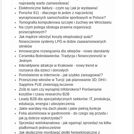
naprawdę warto zainwestować
Elektroniczne faktury - czym są i jak je wystawiać
Porsche 911 - dlaczego to jeden z najcześciej
wynajmowanych samochodów sportowych w Polsce?
Tomografia komputerowa szczęki i żuchwy we Wrocławiu
Na czym polega obsługa prawna organizacji
pozarządowych?
Jak mądrze obniżyć koszty eksploatacji auta?
Nowoczesne systemy LPG w dobie zaawansowanych
silników
Innowacyjne rozwiązania dla sklepów - nowe standardy
Ceramika Bolesławiecka: Tradycja i Nowoczesność w
Jednym
Interaktywne atrakcje w Krakowie - nowy trend w
rozrywce dla dzieci i dorosłych
Pomówienie w internecie - jak szybko zareagować?
Przeszczep włosów w Turcji: jak planowanie 3D, DHI i
Sapphire FUE zmieniają leczenie
Zrób to sam czy wynajmij infobrokera? Porównanie
kosztów i czasu researchu B2B
Leady B2B dla specjalistycznych sektorów: IT, produkcja,
edukacja, energia i ubezpieczenia
Jakie warstwy ma dach płaski i jakie pełnią funkcje
Folia aluminiowa w gastronomii - do czego się przyda i
jak ją dobrze wykorzystać?
Sprzedaż wielokanałowa - jak ogarnąć sprzedaż na kilku
platformach jednocześnie
Jak skutecznie montować płotki herpetologiczne z