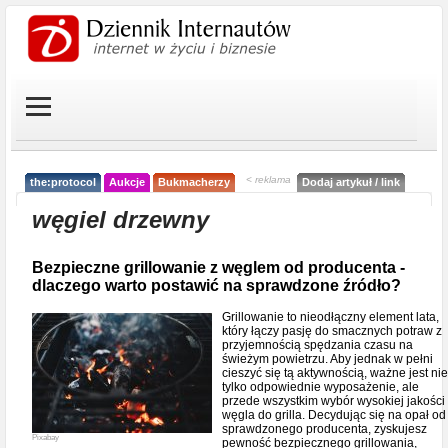
< reklama
the:protocol
Aukcje
Bukmacherzy
Dodaj artykuł / link
węgiel drzewny
Bezpieczne grillowanie z węglem od producenta -
dlaczego warto postawić na sprawdzone źródło?
Grillowanie to nieodłączny element lata,
który łączy pasję do smacznych potraw z
przyjemnością spędzania czasu na
świeżym powietrzu. Aby jednak w pełni
cieszyć się tą aktywnością, ważne jest nie
tylko odpowiednie wyposażenie, ale
przede wszystkim wybór wysokiej jakości
węgla do grilla. Decydując się na opał od
sprawdzonego producenta, zyskujesz
Pixabay
pewność bezpiecznego grillowania,