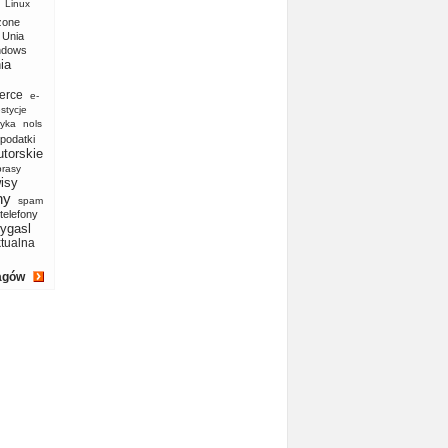
Linux
zone
Unia
ndows
ia
erce
e-
stycje
yka
nols
podatki
utorskie
prasy
isy
ny
spam
telefony
ygasl
ktualna
agów