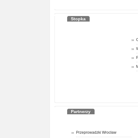
Stopka
O
P
M
Partnerzy
Przeprowadzki Wrocław