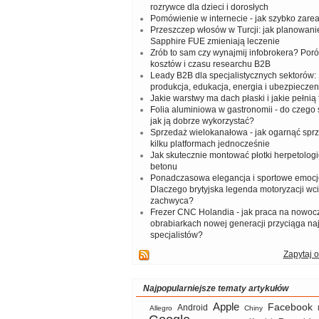
rozrywce dla dzieci i dorosłych
Pomówienie w internecie - jak szybko zar
Przeszczep włosów w Turcji: jak planowanie
Sapphire FUE zmieniają leczenie
Zrób to sam czy wynajmij infobrokera? Por
kosztów i czasu researchu B2B
Leady B2B dla specjalistycznych sektorów: I
produkcja, edukacja, energia i ubezpieczen
Jakie warstwy ma dach płaski i jakie pełnią 
Folia aluminiowa w gastronomii - do czego s
jak ją dobrze wykorzystać?
Sprzedaż wielokanałowa - jak ogarnąć spr
kilku platformach jednocześnie
Jak skutecznie montować płotki herpetologi
betonu
Ponadczasowa elegancja i sportowe emocj
Dlaczego brytyjska legenda motoryzacji wc
zachwyca?
Frezer CNC Holandia - jak praca na nowoc
obrabiarkach nowej generacji przyciąga na
specjalistów?
Zapytaj o
Najpopularniejsze tematy artykułów
Apple
Facebook
Android
Allegro
Chiny