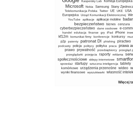
Google
Komisja Europejska
Kaspersky Lab
Microsoft
Samsung
Stany Zjednoc
Nokia
UE
USA
Telekomunikacja Polska
Twitter
UKE
Europejska
Wi
Urząd Komunikacji Elektronicznej
badan
aplikacje mobilne
YouTube
aplikacje
bezpieczeństwo
biznes
cenzura
cyberbezpieczeństwo
e-comm
dane osobowe
iPhone
handel
edukacja
finanse
gry
iPad
inwe
kf12m
konkursy
komunikat firmy
konferencje
muz
patronat DI
piractwo
p2p
patenty
phishing
prawa a
policja
polityka
podcasty
politycy
praca
prawo
prywatność
przedsiębiorcy
przegląd 
serw
raporty
przeglądarki
przejęcia
reklama
smartfo
społecznościowe
sklepy internetowe
startupy
tablety
sprzedaż
sztuczna inteligencja
w
urządzenia przenośne
wideo
komórkowe
własność intele
wyniki finansowe
wyszukiwarki
Więcej t