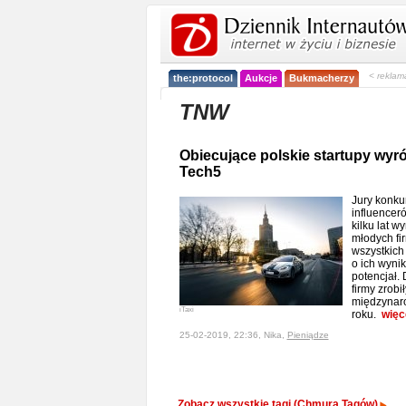
< reklam
the:protocol
Aukcje
Bukmacherzy
TNW
Obiecujące polskie startupy wyr
Tech5
Jury konku
influencer
kilku lat w
młodych fi
wszystkich
o ich wyni
potencjał. 
firmy zrob
międzynaro
iTaxi
roku.
więc
25-02-2019, 22:36, Nika,
Pieniądze
Zobacz wszystkie tagi (Chmura Tagów)