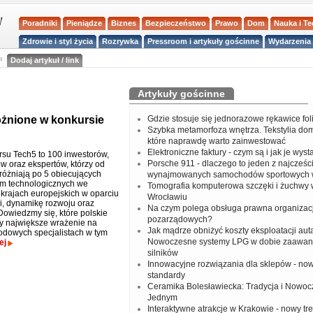
Poradniki
Pieniądze
Biznes
Bezpieczeństwo
Prawo
Dom
Nauka i T
Zdrowie i styl życia
Rozrywka
Pressroom i artykuły gościnne
Wydarzenia 
a
Dodaj artykuł / link
Artykuły gościnne
óżnione w konkursie
Gdzie stosuje się jednorazowe rękawice fo
Szybka metamorfoza wnętrza. Tekstylia do
które naprawdę warto zainwestować
Elektroniczne faktury - czym są i jak je wys
rsu Tech5 to 100 inwestorów,
Porsche 911 - dlaczego to jeden z najcześci
ów oraz ekspertów, którzy od
yróżniają po 5 obiecujących
wynajmowanych samochodów sportowych 
rm technologicznych we
Tomografia komputerowa szczęki i żuchwy
 krajach europejskich w oparciu
Wrocławiu
ki, dynamikę rozwoju oraz
Na czym polega obsługa prawna organizacj
Dowiedzmy się, które polskie
pozarządowych?
iły największe wrażenie na
Jak mądrze obniżyć koszty eksploatacji aut
dowych specjalistach w tym
Nowoczesne systemy LPG w dobie zaawa
ej
silników
Innowacyjne rozwiązania dla sklepów - no
standardy
Ceramika Bolesławiecka: Tradycja i Nowo
Jednym
Interaktywne atrakcje w Krakowie - nowy tr