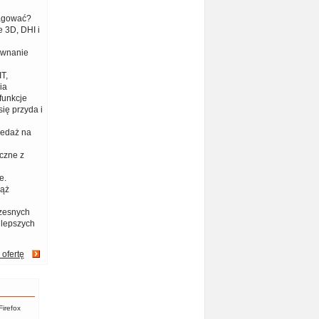
eagować?
 3D, DHI i
ównanie
T,
ia
funkcje
ię przyda i
zedaż na
czne z
e.
iąż
zesnych
jlepszych
 ofertę
Firefox