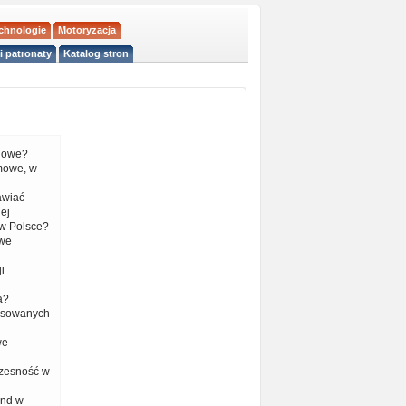
echnologie
Motoryzacja
i patronaty
Katalog stron
liowe?
mowe, w
tawiać
ej
w Polsce?
 we
i
a?
nsowanych
we
czesność w
end w