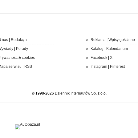
 nas
|
Redakcja
Reklama
|
Wpisy gościnne
Wywiady
|
Porady
Katalog
|
Kalendarium
rywatność
&
cookies
Facebook
|
X
apa serwisu
|
RSS
Instagram
|
Pinterest
© 1998-2026
Dziennik Internautów
Sp. z o.o.