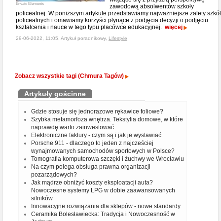
Envato Elements
zawodową absolwentów szkoły
policealnej. W poniższym artykule przedstawiamy najważniejsze zalety szkół
policealnych i omawiamy korzyści płynące z podjęcia decyzji o podjęciu
kształcenia i nauce w tego typu placówce edukacyjnej.
więcej
29-06-2022, 11:05, Artykuł poradnikowy,
Lifestyle
Zobacz wszystkie tagi (Chmura Tagów)
Artykuły gościnne
Gdzie stosuje się jednorazowe rękawice foliowe?
Szybka metamorfoza wnętrza. Tekstylia domowe, w które
naprawdę warto zainwestować
Elektroniczne faktury - czym są i jak je wystawiać
Porsche 911 - dlaczego to jeden z najcześciej
wynajmowanych samochodów sportowych w Polsce?
Tomografia komputerowa szczęki i żuchwy we Wrocławiu
Na czym polega obsługa prawna organizacji
pozarządowych?
Jak mądrze obniżyć koszty eksploatacji auta?
Nowoczesne systemy LPG w dobie zaawansowanych
silników
Innowacyjne rozwiązania dla sklepów - nowe standardy
Ceramika Bolesławiecka: Tradycja i Nowoczesność w