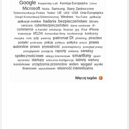
Google
Komisja Europejska
Kaspersky Lab
Linux
Microsoft
Samsung
Stany Zjednoczone
Nokia
UE
USA
Unia Europejska
Telekomunikacja Polska
Twitter
UKE
Windows
Urząd Komunikacji Elektronicznej
YouTube
aplikacje
bezpieczeństwo
badania
aplikacje mobilne
biznes
cyberbezpieczeństwo
e-
cenzura
dane osobowe
commerce
iPhone
e-handel
edukacja
finanse
gry
iPad
kf12m
konkursy
inwestycje
komunikat firmy
konferencje
patronat DI
piractwo
p2p
muzyka
nols
patenty
phishing
prawa
podatki
policja
polityka
podcasty
politycy
praca
autorskie
prawo
prywatność
przedsiębiorcy
przegląd prasy
serwisy
raporty
przeglądarki
przejęcia
reklama
smartfony
społecznościowe
sklepy internetowe
spam
startupy
tablety
telefony
sprzedaż
sztuczna inteligencja
wygasl
urządzenia przenośne
wideo
komórkowe
wyniki
własność intelektualna
finansowe
wyszukiwarki
Więcej tagów