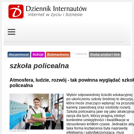
< reklama
the:protocol
Aukcje
Bukmacherzy
Dodaj artykuł / link
szkoła policealna
Atmosfera, ludzie, rozwój - tak powinna wyglądać szko
policealna
Wybór odpowiedniej ścieżki edukacyjnej
po ukończeniu szkoły średniej to decyzja,
która może znacząco wpłynąć na przyszł
karierę zawodową oraz osobisty rozwój.
Szkoła policealna jawi się jako atrakcyjna
opcja dla tych, którzy pragną zdobyć
konkretne umiejętności i kwalifikacje w
stosunkowo krótkim czasie. Jednakże ab
taka forma kształcenia była naprawdę
Envato Elements
efektywna i satysfakcjonująca, musi