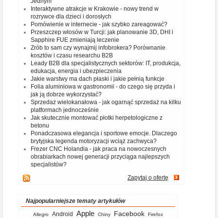
Jednym
Interaktywne atrakcje w Krakowie - nowy trend w
rozrywce dla dzieci i dorosłych
Pomówienie w internecie - jak szybko zareagować?
Przeszczep włosów w Turcji: jak planowanie 3D, DHI i
Sapphire FUE zmieniają leczenie
Zrób to sam czy wynajmij infobrokera? Porównanie
kosztów i czasu researchu B2B
Leady B2B dla specjalistycznych sektorów: IT, produkcja,
edukacja, energia i ubezpieczenia
Jakie warstwy ma dach płaski i jakie pełnią funkcje
Folia aluminiowa w gastronomii - do czego się przyda i
jak ją dobrze wykorzystać?
Sprzedaż wielokanałowa - jak ogarnąć sprzedaż na kilku
platformach jednocześnie
Jak skutecznie montować płotki herpetologiczne z
betonu
Ponadczasowa elegancja i sportowe emocje. Dlaczego
brytyjska legenda motoryzacji wciąż zachwyca?
Frezer CNC Holandia - jak praca na nowoczesnych
obrabiarkach nowej generacji przyciąga najlepszych
specjalistów?
Zapytaj o ofertę
Najpopularniejsze tematy artykułów
Apple
Facebook
Android
Allegro
Chiny
Firefox