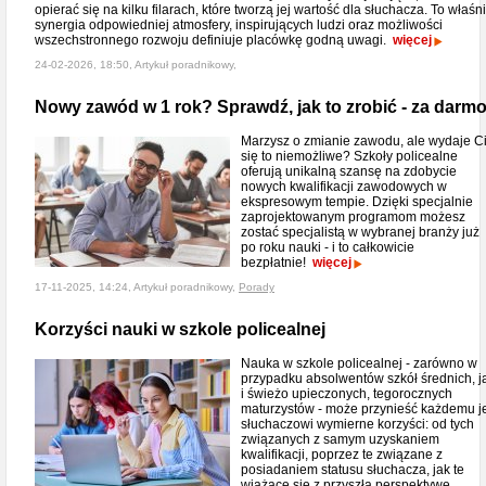
opierać się na kilku filarach, które tworzą jej wartość dla słuchacza. To właśn
synergia odpowiedniej atmosfery, inspirujących ludzi oraz możliwości
wszechstronnego rozwoju definiuje placówkę godną uwagi.
więcej
24-02-2026, 18:50, Artykuł poradnikowy,
Nowy zawód w 1 rok? Sprawdź, jak to zrobić - za darmo
Marzysz o zmianie zawodu, ale wydaje C
się to niemożliwe? Szkoły policealne
oferują unikalną szansę na zdobycie
nowych kwalifikacji zawodowych w
ekspresowym tempie. Dzięki specjalnie
zaprojektowanym programom możesz
zostać specjalistą w wybranej branży już
po roku nauki - i to całkowicie
bezpłatnie!
więcej
17-11-2025, 14:24, Artykuł poradnikowy,
Porady
Korzyści nauki w szkole policealnej
Nauka w szkole policealnej - zarówno w
przypadku absolwentów szkół średnich, j
i świeżo upieczonych, tegorocznych
maturzystów - może przynieść każdemu j
słuchaczowi wymierne korzyści: od tych
związanych z samym uzyskaniem
kwalifikacji, poprzez te związane z
posiadaniem statusu słuchacza, jak te
wiążące się z przyszłą perspektywę