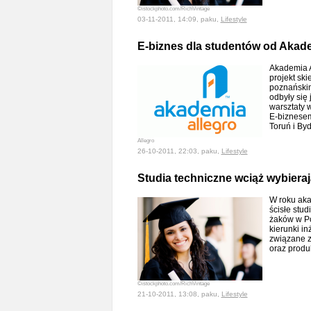
©istockphoto.com/RichVintage
03-11-2011, 14:09, paku,
Lifestyle
E-biznes dla studentów od Akade
Akademia A
projekt sk
poznański
odbyły się
warsztaty 
E-biznesem
Toruń i By
Allegro
26-10-2011, 22:03, paku,
Lifestyle
Studia techniczne wciąż wybierają
W roku aka
ścisłe stu
żaków w Po
kierunki in
związane z
oraz produ
©istockphoto.com/RichVintage
21-10-2011, 13:08, paku,
Lifestyle