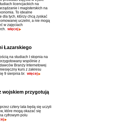
tudiach licencjackich na
arządzanie i magisterskich na
konomia. To idealne
 dla tych, którzy chcą zyskać
omowanej uczelni, a nie mogą
yć w zajęciach
nych.
więcej
ni Łazarskiego
ścią na studiach I stopnia na
 przygotowany wspólnie z
odawców Branży Internetowej
miesięczny kurs z zakresu
ię 9 sierpnia br.
więcej
z wojskiem przygotują
rzez cztery lata będą się uczyli
w, które mogą okazać się
na cyfrowym polu
cej