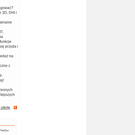
eagować?
 3D, DHI i
ównanie
T,
ia
funkcje
ię przyda i
zedaż na
czne z
e.
iąż
zesnych
jlepszych
 ofertę
Firefox