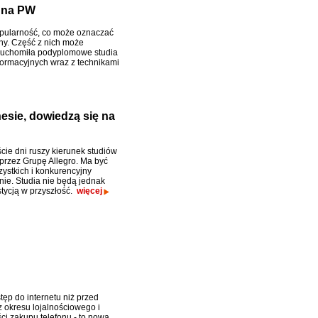
h na PW
pularność, co może oznaczać
iny. Część z nich może
uruchomiła podyplomowe studia
ormacyjnych wraz z technikami
esie, dowiedzą się na
cie dni ruszy kierunek studiów
przez Grupę Allegro. Ma być
zystkich i konkurencyjny
nie. Studia nie będą jednak
stycją w przyszłość.
więcej
tęp do internetu niż przed
z okresu lojalnościowego i
ci zakupu telefonu - to nowa