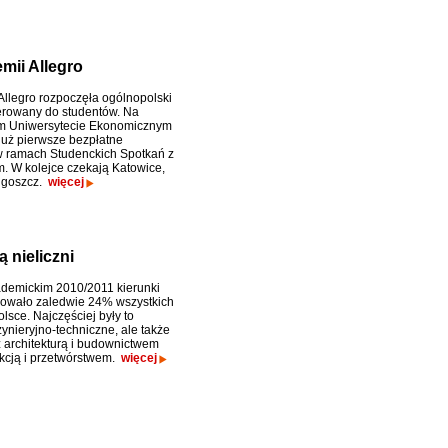
mii Allegro
llegro rozpoczęła ogólnopolski
ierowany do studentów. Na
m Uniwersytecie Ekonomicznym
 już pierwsze bezpłatne
w ramach Studenckich Spotkań z
. W kolejce czekają Katowice,
dgoszcz.
więcej
 nieliczni
demickim 2010/2011 kierunki
diowało zaledwie 24% wszystkich
lsce. Najczęściej były to
żynieryjno-techniczne, ale także
 architekturą i budownictwem
kcją i przetwórstwem.
więcej