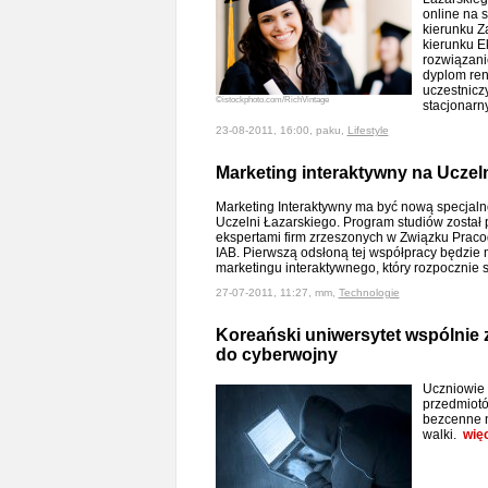
online na s
kierunku Z
kierunku E
rozwiązanie
dyplom ren
uczestnicz
©istockphoto.com/RichVintage
stacjonar
23-08-2011, 16:00, paku,
Lifestyle
Marketing interaktywny na Uczel
Marketing Interaktywny ma być nową specjalno
Uczelni Łazarskiego. Program studiów został
ekspertami firm zrzeszonych w Związku Prac
IAB. Pierwszą odsłoną tej współpracy będzie 
marketingu interaktywnego, który rozpocznie s
27-07-2011, 11:27, mm,
Technologie
Koreański uniwersytet wspólnie 
do cyberwojny
Uczniowie p
przedmiotó
bezcenne 
walki.
wię