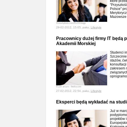
które prze
"Przyszłoś
Polsce" pro
Merytorycz
Mazowsze
©istockphoto.com/RichVintage
29-02-2012, 15:05, paku,
Lifestyle
Pracownicy dużej firmy IT będą
Akademii Morskiej
Studenci i
Szczecinie
stażów, ćw
konsultacj
zakresem n
związanych
oprogram
© yuri arcurs - fotolia.com
27-02-2012, 22:54, paku,
Lifestyle
Eksperci będą wykładać na stu
Już w marc
podyplomow
projektów 
Europejskie
Krakowie w