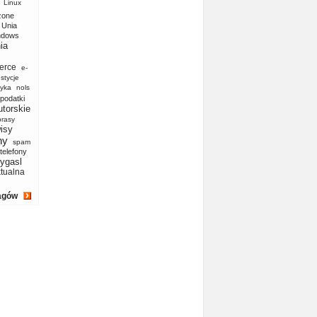
Linux
zone
Unia
ndows
ia
erce
e-
stycje
yka
nols
podatki
utorskie
prasy
isy
ny
spam
telefony
ygasl
ktualna
agów