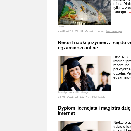
oferta Dia
tylko w zas
Dialogu.
w
Dialog
29-08-2011, 21:38, Paweł Kusiciel,
Technologie
Resort nauki przymierza się do 
egzaminów online
Rozluźnien
internet p
resortu nau
praktyczne
uczelni. Pr
egzaminów 
©istockphoto.com/RichVintage
28-08-2011, 18:12, PAP,
Pieniądze
Dyplom licencjata i magistra dzi
internet
Niektóre uc
trybie e-l
Łazarskieg