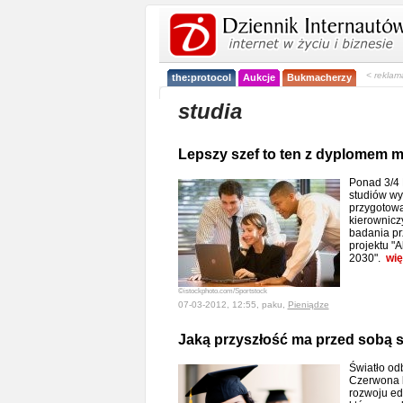
< reklam
the:protocol
Aukcje
Bukmacherzy
studia
Lepszy szef to ten z dyplomem m
Ponad 3/4
studiów w
przygotowa
kierownicz
badania p
projektu 
2030".
wię
©istockphoto.com/Sportstock
07-03-2012, 12:55, paku,
Pieniądze
Jaką przyszłość ma przed sobą 
Światło odb
Czerwona k
rozwoju ed