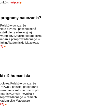
erunków.
więcej
 programy nauczania?
 Polaków uważa, że
ciele biznesu powinni mieć
ztałt oferty edukacyjnej
wanej przez uczelnie publiczne
 badania przeprowadzonego w
ojektu Akademickie Mazowsze
cej
ki niż humanista
 połowa Polaków uważa, że
rozwoju polskiej gospodarki
yzowanie uczelni technicznych
manistycznych - wynika z
rzeprowadzonego w ramach
"Akademickie Mazowsze
cej