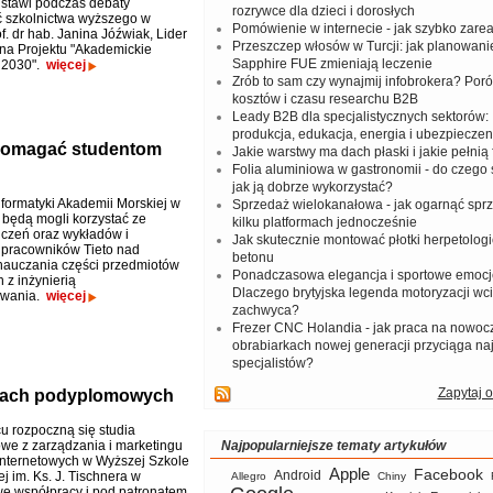
dstawi podczas debaty
rozrywce dla dzieci i dorosłych
ć szkolnictwa wyższego w
Pomówienie w internecie - jak szybko zar
f. dr hab. Janina Jóźwiak, Lider
Przeszczep włosów w Turcji: jak planowanie
na Projektu "Akademickie
Sapphire FUE zmieniają leczenie
 2030".
więcej
Zrób to sam czy wynajmij infobrokera? Por
kosztów i czasu researchu B2B
Leady B2B dla specjalistycznych sektorów: I
produkcja, edukacja, energia i ubezpieczen
 pomagać studentom
Jakie warstwy ma dach płaski i jakie pełnią 
Folia aluminiowa w gastronomii - do czego s
jak ją dobrze wykorzystać?
nformatyki Akademii Morskiej w
Sprzedaż wielokanałowa - jak ogarnąć spr
 będą mogli korzystać ze
kilku platformach jednocześnie
iczeń oraz wykładów i
Jak skutecznie montować płotki herpetologi
i pracowników Tieto nad
betonu
auczania części przedmiotów
Ponadczasowa elegancja i sportowe emocj
 z inżynierią
Dlaczego brytyjska legenda motoryzacji wc
owania.
więcej
zachwyca?
Frezer CNC Holandia - jak praca na nowoc
obrabiarkach nowej generacji przyciąga na
specjalistów?
Zapytaj o
diach podyplomowych
u rozpoczną się studia
e z zarządzania i marketingu
Najpopularniejsze tematy artykułów
internetowych w Wyższej Szkole
Apple
Facebook
Android
j im. Ks. J. Tischnera w
Allegro
Chiny
e współpracy i pod patronatem