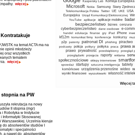
Google
Komisja Europejska
Kaspersky Lab
Empathy.
więcej
Microsoft
Samsung
Stany Zjednoc
Nokia
UE
USA
Telekomunikacja Polska
Twitter
UKE
Europejska
Wi
Urząd Komunikacji Elektronicznej
badan
aplikacje mobilne
YouTube
aplikacje
bezpieczeństwo
biznes
cenzura
cyberbezpieczeństwo
e-comm
dane osobowe
iPhone
handel
edukacja
finanse
gry
iPad
inwe
Kontratakuje
kf12m
konkursy
komunikat firmy
konferencje
muz
patronat DI
piractwo
p2p
patenty
phishing
PJWSTK na temat ACTA ma na
prawa a
policja
polityka
podcasty
politycy
praca
ie opinii młodzieży
prawo
prywatność
przedsiębiorcy
przegląd 
ej oraz wszystkich
serw
raporty
przeglądarki
przejęcia
reklama
owanych tematem
smartfo
społecznościowe
sklepy internetowe
nia.
więcej
startupy
tablety
sprzedaż
sztuczna inteligencja
w
urządzenia przenośne
wideo
komórkowe
własność intele
wyniki finansowe
wyszukiwarki
Więcej t
I stopnia na PW
ruszyła rekrutacja na nowy
udiów II stopnia (mgr)
 i Robotyka w Instytucie
 i Informatyki Stosowanej
i Warszawskiej. Uczelnia kieruje
tę do absolwentów studiów I
omatyki i specjalności
h, a nawet do absolwentów