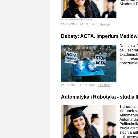
Akademii 
©istockphoto.com/RichVintage
21-02-2012, 14:10, paku,
Lifestyle
Debaty: ACTA. Imperium Mediów 
Debata w 
celu zebran
akademicki
zainteres
porozumie
26-01-2012, 11:01, paku,
Lifestyle
Automatyka i Robotyka - studia I
1 grudnia 
kierunek st
Automatyka
Automatyki
Politechnik
swoją ofer
stopnia aut
pokrewnyc