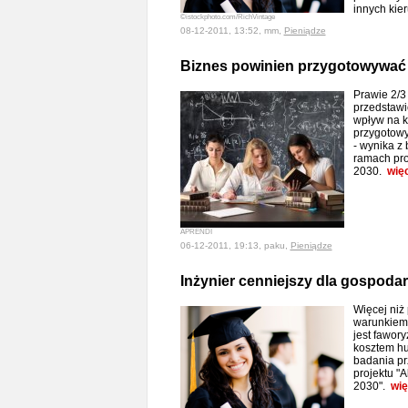
innych ki
©istockphoto.com/RichVintage
08-12-2011, 13:52, mm,
Pieniądze
Biznes powinien przygotowywać
Prawie 2/3
przedstawi
wpływ na ks
przygotowy
- wynika z
ramach pr
2030.
wię
APRENDI
06-12-2011, 19:13, paku,
Pieniądze
Inżynier cenniejszy dla gospodar
Więcej niż
warunkiem 
jest fawor
kosztem hu
badania p
projektu 
2030".
wię