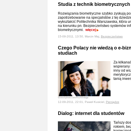
Studia z technik biometrycznyc
Rozwiązania biometryczne szybko zyskują po
zapotrzebowanie na specjalistów z tej dziedz
wykształcić Politechnika Warszawska, która 
na kierunku pn. Bezpieczeństwo systemów inf
biometrycznymi.
więcej
15-09-2011, 13:50, Marcin Maj,
Bezpieczeństwo
Czego Polacy nie wiedzą o e-bizn
studiach
Za kilkanaś
wspierany 
inny od ws
merytorycz
tanią inwe
©istockphoto.com/RichVintage
12-09-2011, 22:01, Paweł Kusiciel,
Pieniądze
Dialog: internet dla studentów
Tańszy dos
rokiem, be
koniecznoś