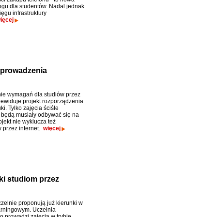
logu dla studentów. Nadal jednak
ięgu infrastruktury
ięcej
wprowadzenia
ie wymagań dla studiów przez
rzewiduje projekt rozporządzenia
ki. Tylko zajęcia ściśle
 będą musiały odbywać się na
ojekt nie wyklucza też
przez internet.
więcej
ęki studiom przez
zelnie proponują już kierunki w
earningowym. Uczelnia
o prowadzi zajęcia w trybie