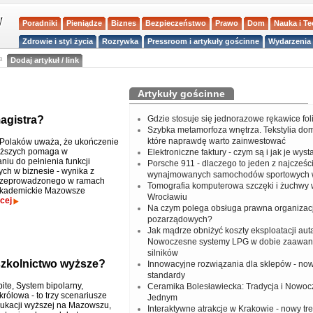
Poradniki
Pieniądze
Biznes
Bezpieczeństwo
Prawo
Dom
Nauka i T
Zdrowie i styl życia
Rozrywka
Pressroom i artykuły gościnne
Wydarzenia 
a
Dodaj artykuł / link
Artykuły gościnne
agistra?
Gdzie stosuje się jednorazowe rękawice fo
Szybka metamorfoza wnętrza. Tekstylia do
które naprawdę warto zainwestować
 Polaków uważa, że ukończenie
yższych pomaga w
Elektroniczne faktury - czym są i jak je wys
niu do pełnienia funkcji
Porsche 911 - dlaczego to jeden z najcześci
ych w biznesie - wynika z
wynajmowanych samochodów sportowych 
rzeprowadzonego w ramach
Tomografia komputerowa szczęki i żuchwy
"Akademickie Mazowsze
Wrocławiu
cej
Na czym polega obsługa prawna organizacj
pozarządowych?
Jak mądrze obniżyć koszty eksploatacji aut
Nowoczesne systemy LPG w dobie zaawa
silników
szkolnictwo wyższe?
Innowacyjne rozwiązania dla sklepów - no
standardy
ite, System bipolarny,
Ceramika Bolesławiecka: Tradycja i Nowo
rólowa - to trzy scenariusze
Jednym
ukacji wyższej na Mazowszu,
Interaktywne atrakcje w Krakowie - nowy tr