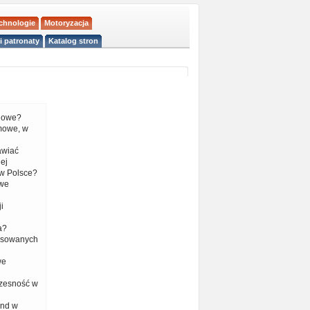
echnologie
Motoryzacja
i patronaty
Katalog stron
liowe?
mowe, w
tawiać
ej
w Polsce?
 we
i
a?
nsowanych
we
czesność w
end w