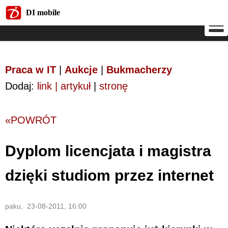
DI mobile
DI mobile
Praca w IT
|
Aukcje
|
Bukmacherzy
Dodaj:
link | artykuł
|
stronę
«POWRÓT
Dyplom licencjata i magistra
dzięki studiom przez internet
paku, 23-08-2011, 16:00