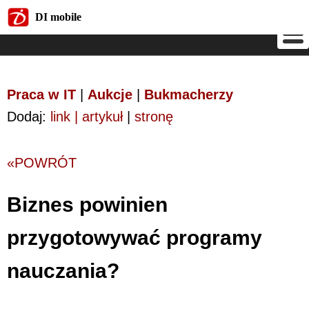
DI mobile
DI mobile
Praca w IT
|
Aukcje
|
Bukmacherzy
Dodaj:
link | artykuł
|
stronę
«POWRÓT
Biznes powinien
przygotowywać programy
nauczania?