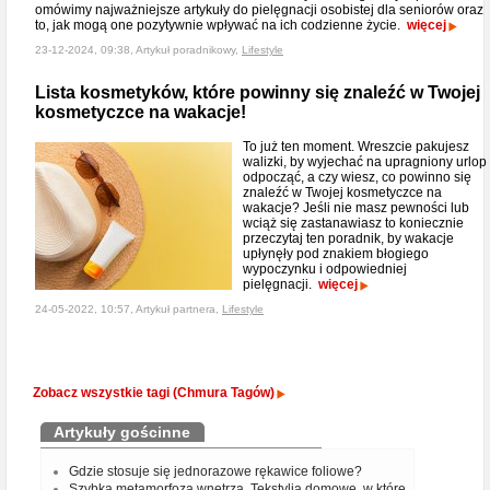
omówimy najważniejsze artykuły do pielęgnacji osobistej dla seniorów oraz
to, jak mogą one pozytywnie wpływać na ich codzienne życie.
więcej
23-12-2024, 09:38, Artykuł poradnikowy,
Lifestyle
Lista kosmetyków, które powinny się znaleźć w Twojej
kosmetyczce na wakacje!
To już ten moment. Wreszcie pakujesz
walizki, by wyjechać na upragniony urlop 
odpocząć, a czy wiesz, co powinno się
znaleźć w Twojej kosmetyczce na
wakacje? Jeśli nie masz pewności lub
wciąż się zastanawiasz to koniecznie
przeczytaj ten poradnik, by wakacje
upłynęły pod znakiem błogiego
wypoczynku i odpowiedniej
pielęgnacji.
więcej
24-05-2022, 10:57, Artykuł partnera,
Lifestyle
Zobacz wszystkie tagi (Chmura Tagów)
Artykuły gościnne
Gdzie stosuje się jednorazowe rękawice foliowe?
Szybka metamorfoza wnętrza. Tekstylia domowe, w które