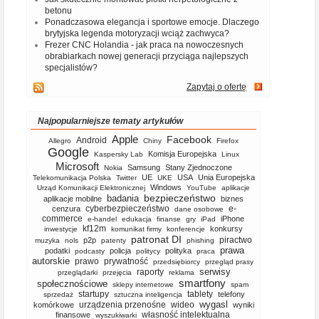
betonu
Ponadczasowa elegancja i sportowe emocje. Dlaczego
brytyjska legenda motoryzacji wciąż zachwyca?
Frezer CNC Holandia - jak praca na nowoczesnych
obrabiarkach nowej generacji przyciąga najlepszych
specjalistów?
Zapytaj o ofertę
Najpopularniejsze tematy artykułów
Apple
Facebook
Android
Allegro
Chiny
Firefox
Google
Komisja Europejska
Kaspersky Lab
Linux
Microsoft
Samsung
Stany Zjednoczone
Nokia
UE
USA
Unia Europejska
Telekomunikacja Polska
Twitter
UKE
Windows
Urząd Komunikacji Elektronicznej
YouTube
aplikacje
bezpieczeństwo
badania
aplikacje mobilne
biznes
cyberbezpieczeństwo
e-
cenzura
dane osobowe
commerce
iPhone
e-handel
edukacja
finanse
gry
iPad
kf12m
konkursy
inwestycje
komunikat firmy
konferencje
patronat DI
piractwo
p2p
muzyka
nols
patenty
phishing
prawa
podatki
policja
polityka
podcasty
politycy
praca
autorskie
prawo
prywatność
przedsiębiorcy
przegląd prasy
serwisy
raporty
przeglądarki
przejęcia
reklama
smartfony
społecznościowe
sklepy internetowe
spam
startupy
tablety
telefony
sprzedaż
sztuczna inteligencja
wygasl
urządzenia przenośne
wideo
komórkowe
wyniki
własność intelektualna
finansowe
wyszukiwarki