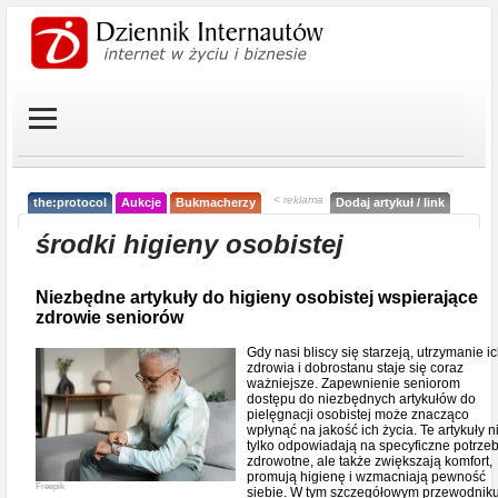
< reklama
the:protocol
Aukcje
Bukmacherzy
Dodaj artykuł / link
środki higieny osobistej
Niezbędne artykuły do higieny osobistej wspierające
zdrowie seniorów
Gdy nasi bliscy się starzeją, utrzymanie i
zdrowia i dobrostanu staje się coraz
ważniejsze. Zapewnienie seniorom
dostępu do niezbędnych artykułów do
pielęgnacji osobistej może znacząco
wpłynąć na jakość ich życia. Te artykuły n
tylko odpowiadają na specyficzne potrze
zdrowotne, ale także zwiększają komfort,
promują higienę i wzmacniają pewność
Freepik
siebie. W tym szczegółowym przewodnik