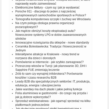
naprawdę warto zainwestować
Elektroniczne faktury - czym są i jak je wystawiać
Porsche 911 - dlaczego to jeden z najcześciej
wynajmowanych samochodów sportowych w Polsce?
Tomografia komputerowa szczęki i żuchwy we Wrocławiu
Na czym polega obsługa prawna organizacji
pozarządowych?
Jak mądrze obniżyć koszty eksploatacji auta?
Nowoczesne systemy LPG w dobie zaawansowanych
silników
Innowacyjne rozwiązania dla sklepów - nowe standardy
Ceramika Bolesławiecka: Tradycja i Nowoczesność w
Jednym
Interaktywne atrakcje w Krakowie - nowy trend w
rozrywce dla dzieci i dorosłych
Pomówienie w internecie - jak szybko zareagować?
Przeszczep włosów w Turcji: jak planowanie 3D, DHI i
Sapphire FUE zmieniają leczenie
Zrób to sam czy wynajmij infobrokera? Porównanie
kosztów i czasu researchu B2B
Leady B2B dla specjalistycznych sektorów: IT, produkcja,
edukacja, energia i ubezpieczenia
Jakie warstwy ma dach płaski i jakie pełnią funkcje
Folia aluminiowa w gastronomii - do czego się przyda i
jak ją dobrze wykorzystać?
Sprzedaż wielokanałowa - jak ogarnąć sprzedaż na kilku
platformach jednocześnie
Jak skutecznie montować płotki herpetologiczne z