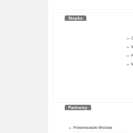
Stopka
O
P
M
Partnerzy
Przeprowadzki Wrocław