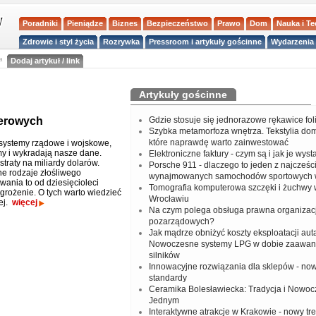
Poradniki
Pieniądze
Biznes
Bezpieczeństwo
Prawo
Dom
Nauka i T
Zdrowie i styl życia
Rozrywka
Pressroom i artykuły gościnne
Wydarzenia 
a
Dodaj artykuł / link
Artykuły gościnne
terowych
Gdzie stosuje się jednorazowe rękawice fo
Szybka metamorfoza wnętrza. Tekstylia do
które naprawdę warto zainwestować
 systemy rządowe i wojskowe,
rmy i wykradają nasze dane.
Elektroniczne faktury - czym są i jak je wys
traty na miliardy dolarów.
Porsche 911 - dlaczego to jeden z najcześci
ne rodzaje złośliwego
wynajmowanych samochodów sportowych 
ania to od dziesięcioleci
Tomografia komputerowa szczęki i żuchwy
grożenie. O tych warto wiedzieć
Wrocławiu
ej.
więcej
Na czym polega obsługa prawna organizacj
pozarządowych?
Jak mądrze obniżyć koszty eksploatacji aut
Nowoczesne systemy LPG w dobie zaawa
silników
Innowacyjne rozwiązania dla sklepów - no
standardy
Ceramika Bolesławiecka: Tradycja i Nowo
Jednym
Interaktywne atrakcje w Krakowie - nowy tr