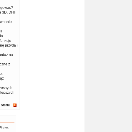
eagować?
 3D, DHI i
ównanie
T,
ia
funkcje
ię przyda i
zedaż na
czne z
e.
iąż
zesnych
jlepszych
 ofertę
Firefox