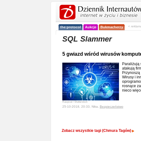
< reklam
the:protocol
Aukcje
Bukmacherzy
SQL Slammer
5 gwiazd wśród wirusów kompu
Paraliżują
atakują fi
Przynoszą s
Wirusy i in
oprogramow
rosnące za
nieco więc
Rawpixel / Shutterstock
25-10-2018, 20:33, Nika,
Bezpieczeństwo
Zobacz wszystkie tagi (Chmura Tagów)