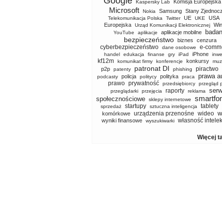
Google
Komisja Europejska
Kaspersky Lab
Microsoft
Samsung
Stany Zjednoc
Nokia
UE
USA
Telekomunikacja Polska
Twitter
UKE
Europejska
Wi
Urząd Komunikacji Elektronicznej
badan
aplikacje mobilne
YouTube
aplikacje
bezpieczeństwo
biznes
cenzura
cyberbezpieczeństwo
e-comm
dane osobowe
iPhone
handel
edukacja
finanse
gry
iPad
inwe
kf12m
konkursy
komunikat firmy
konferencje
muz
patronat DI
piractwo
p2p
patenty
phishing
prawa a
policja
polityka
podcasty
politycy
praca
prawo
prywatność
przedsiębiorcy
przegląd 
serw
raporty
przeglądarki
przejęcia
reklama
smartfo
społecznościowe
sklepy internetowe
startupy
tablety
sprzedaż
sztuczna inteligencja
w
urządzenia przenośne
wideo
komórkowe
własność intele
wyniki finansowe
wyszukiwarki
Więcej t