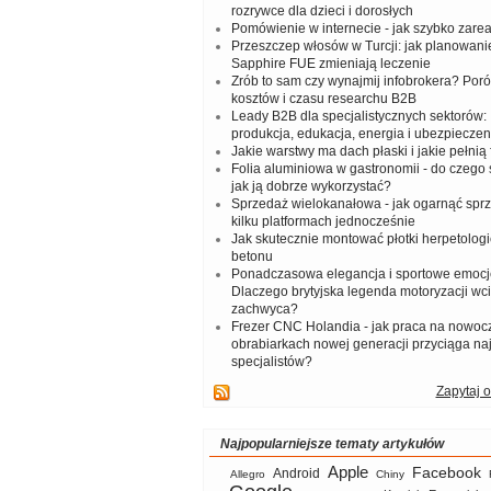
rozrywce dla dzieci i dorosłych
Pomówienie w internecie - jak szybko zar
Przeszczep włosów w Turcji: jak planowanie
Sapphire FUE zmieniają leczenie
Zrób to sam czy wynajmij infobrokera? Por
kosztów i czasu researchu B2B
Leady B2B dla specjalistycznych sektorów: I
produkcja, edukacja, energia i ubezpieczen
Jakie warstwy ma dach płaski i jakie pełnią 
Folia aluminiowa w gastronomii - do czego s
jak ją dobrze wykorzystać?
Sprzedaż wielokanałowa - jak ogarnąć spr
kilku platformach jednocześnie
Jak skutecznie montować płotki herpetologi
betonu
Ponadczasowa elegancja i sportowe emocj
Dlaczego brytyjska legenda motoryzacji wc
zachwyca?
Frezer CNC Holandia - jak praca na nowoc
obrabiarkach nowej generacji przyciąga na
specjalistów?
Zapytaj o
Najpopularniejsze tematy artykułów
Apple
Facebook
Android
Allegro
Chiny