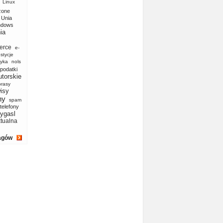
Linux
zone
Unia
ndows
ia
erce
e-
stycje
yka
nols
podatki
utorskie
prasy
isy
ny
spam
telefony
ygasl
ktualna
agów