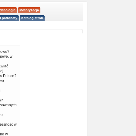
echnologie
Motoryzacja
i patronaty
Katalog stron
liowe?
mowe, w
tawiać
ej
w Polsce?
 we
i
a?
nsowanych
we
czesność w
end w