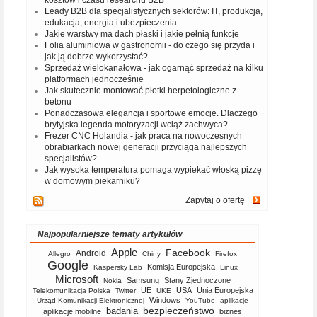
kosztów i czasu researchu B2B
Leady B2B dla specjalistycznych sektorów: IT, produkcja,
edukacja, energia i ubezpieczenia
Jakie warstwy ma dach płaski i jakie pełnią funkcje
Folia aluminiowa w gastronomii - do czego się przyda i
jak ją dobrze wykorzystać?
Sprzedaż wielokanałowa - jak ogarnąć sprzedaż na kilku
platformach jednocześnie
Jak skutecznie montować płotki herpetologiczne z
betonu
Ponadczasowa elegancja i sportowe emocje. Dlaczego
brytyjska legenda motoryzacji wciąż zachwyca?
Frezer CNC Holandia - jak praca na nowoczesnych
obrabiarkach nowej generacji przyciąga najlepszych
specjalistów?
Jak wysoka temperatura pomaga wypiekać włoską pizzę
w domowym piekarniku?
Zapytaj o ofertę
Najpopularniejsze tematy artykułów
Apple
Facebook
Android
Allegro
Chiny
Firefox
Google
Komisja Europejska
Kaspersky Lab
Linux
Microsoft
Samsung
Stany Zjednoczone
Nokia
UE
USA
Unia Europejska
Telekomunikacja Polska
Twitter
UKE
Windows
Urząd Komunikacji Elektronicznej
YouTube
aplikacje
bezpieczeństwo
badania
aplikacje mobilne
biznes