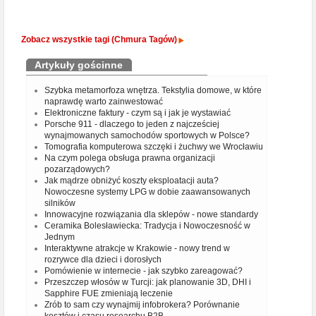
Zobacz wszystkie tagi (Chmura Tagów)
Artykuły gościnne
Szybka metamorfoza wnętrza. Tekstylia domowe, w które
naprawdę warto zainwestować
Elektroniczne faktury - czym są i jak je wystawiać
Porsche 911 - dlaczego to jeden z najcześciej
wynajmowanych samochodów sportowych w Polsce?
Tomografia komputerowa szczęki i żuchwy we Wrocławiu
Na czym polega obsługa prawna organizacji
pozarządowych?
Jak mądrze obniżyć koszty eksploatacji auta?
Nowoczesne systemy LPG w dobie zaawansowanych
silników
Innowacyjne rozwiązania dla sklepów - nowe standardy
Ceramika Bolesławiecka: Tradycja i Nowoczesność w
Jednym
Interaktywne atrakcje w Krakowie - nowy trend w
rozrywce dla dzieci i dorosłych
Pomówienie w internecie - jak szybko zareagować?
Przeszczep włosów w Turcji: jak planowanie 3D, DHI i
Sapphire FUE zmieniają leczenie
Zrób to sam czy wynajmij infobrokera? Porównanie