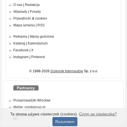
O nas
|
Redakcja
Wywiady
|
Porady
Prywatność
&
cookies
Mapa serwisu
|
RSS
Reklama
|
Wpisy gościnne
Katalog
|
Kalendarium
Facebook
|
X
Instagram
|
Pinterest
© 1998-2026
Dziennik Internautów
Sp. z o.o.
Partnerzy
Przeprowadzki Wrocław
Meble: rondigroup.pl
Ta strona używa ciasteczek (cookies).
Czym są ciasteczka?
Rozumiem