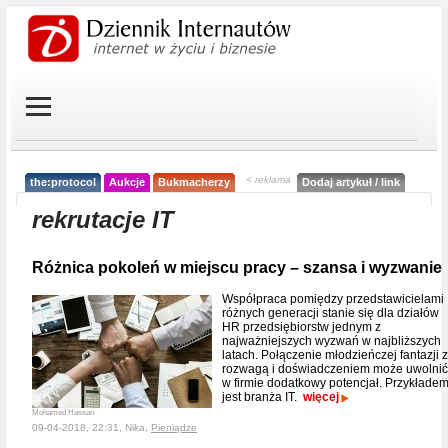
< reklama
the:protocol
Aukcje
Bukmacherzy
Dodaj artykuł / link
rekrutacje IT
Różnica pokoleń w miejscu pracy – szansa i wyzwanie
Współpraca pomiędzy przedstawicielami
różnych generacji stanie się dla działów
HR przedsiębiorstw jednym z
najważniejszych wyzwań w najbliższych
latach. Połączenie młodzieńczej fantazji z
rozwagą i doświadczeniem może uwolnić
w firmie dodatkowy potencjał. Przykłade
jest branża IT.
więcej
Mohamed Hassan
09-04-2018, 22:31, Nika,
Pieniądze