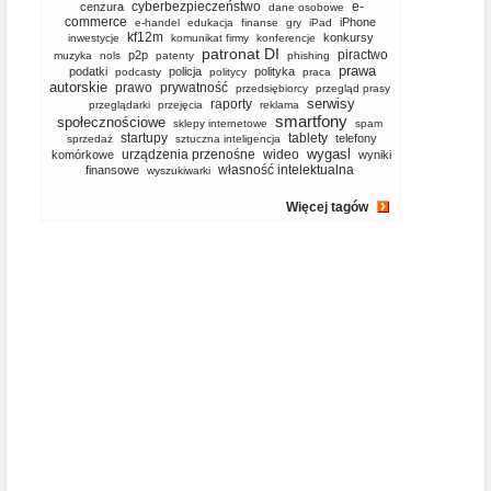
cyberbezpieczeństwo
e-
cenzura
dane osobowe
commerce
iPhone
e-handel
edukacja
finanse
gry
iPad
kf12m
konkursy
inwestycje
komunikat firmy
konferencje
patronat DI
piractwo
p2p
muzyka
nols
patenty
phishing
prawa
podatki
policja
polityka
podcasty
politycy
praca
autorskie
prawo
prywatność
przedsiębiorcy
przegląd prasy
serwisy
raporty
przeglądarki
przejęcia
reklama
smartfony
społecznościowe
sklepy internetowe
spam
startupy
tablety
telefony
sprzedaż
sztuczna inteligencja
wygasl
urządzenia przenośne
wideo
komórkowe
wyniki
własność intelektualna
finansowe
wyszukiwarki
Więcej tagów