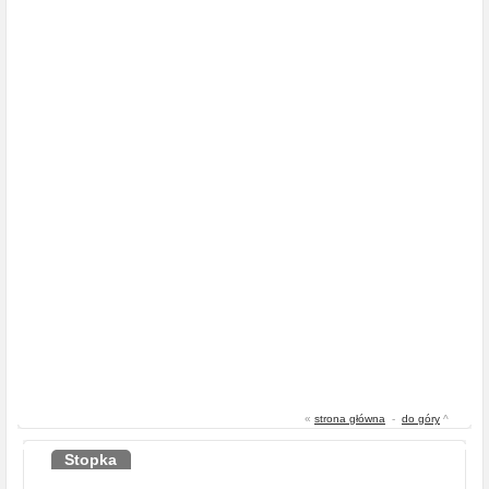
«
strona główna
-
do góry
^
Stopka