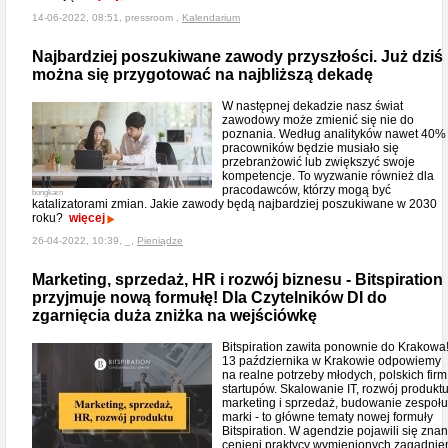
14-06-2022, 08:51, pressroom ,
Kalendarium
Najbardziej poszukiwane zawody przyszłości. Już dziś
można się przygotować na najbliższą dekadę
W następnej dekadzie nasz świat
zawodowy może zmienić się nie do
poznania. Według analityków nawet 40%
pracowników będzie musiało się
przebranżowić lub zwiększyć swoje
kompetencje. To wyzwanie również dla
pracodawców, którzy mogą być
bongkarn
katalizatorami zmian. Jakie zawody będą najbardziej poszukiwane w 2030
roku?
więcej
26-04-2022, 10:39, _,
Pieniądze
Marketing, sprzedaż, HR i rozwój biznesu - Bitspiration
przyjmuje nową formułę! Dla Czytelników DI do
zgarnięcia duża zniżka na wejściówkę
Bitspiration zawita ponownie do Krakowa
13 października w Krakowie odpowiemy
na realne potrzeby młodych, polskich firm 
startupów. Skalowanie IT, rozwój produktu
marketing i sprzedaż, budowanie zespołu
marki - to główne tematy nowej formuły
Bitspiration. W agendzie pojawili się znani
cenieni praktycy wymienionych zagadnie