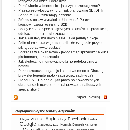
rozrywce dla dzieci i dorosłych
Pomówienie w internecie - jak szybko zareagować?
Przeszczep włosów w Turcji: jak planowanie 3D, DHI i
Sapphire FUE zmieniają leczenie
Zrób to sam czy wynajmij infobrokera? Porównanie
kosztów i czasu researchu B2B
Leady B2B dla specjalistycznych sektorów: IT, produkcja,
edukacja, energia i ubezpieczenia
Jakie warstwy ma dach płaski i jakie pełnią funkcje
Folia aluminiowa w gastronomii - do czego się przyda i
jak ją dobrze wykorzystać?
Sprzedaż wielokanałowa - jak ogarnąć sprzedaż na kilku
platformach jednocześnie
Jak skutecznie montować płotki herpetologiczne z
betonu
Ponadczasowa elegancja i sportowe emocje. Dlaczego
brytyjska legenda motoryzacji wciąż zachwyca?
Frezer CNC Holandia - jak praca na nowoczesnych
obrabiarkach nowej generacji przyciąga najlepszych
specjalistów?
Zapytaj o ofertę
Najpopularniejsze tematy artykułów
Apple
Facebook
Android
Allegro
Chiny
Firefox
Google
Komisja Europejska
Kaspersky Lab
Linux
Microsoft