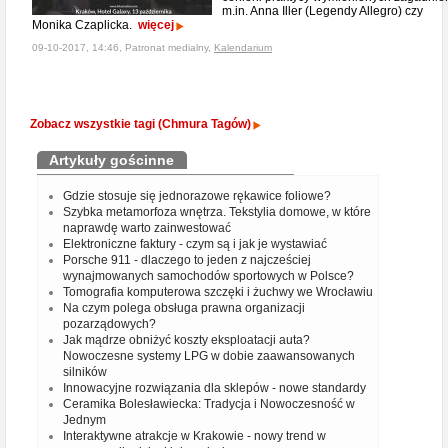
m.in. Anna Iller (Legendy Allegro) czy
Monika Czaplicka.
więcej
09-10-2017, 14:46, Patronat medialny,
Kalendarium
Zobacz wszystkie tagi (Chmura Tagów)
Artykuły gościnne
Gdzie stosuje się jednorazowe rękawice foliowe?
Szybka metamorfoza wnętrza. Tekstylia domowe, w które
naprawdę warto zainwestować
Elektroniczne faktury - czym są i jak je wystawiać
Porsche 911 - dlaczego to jeden z najcześciej
wynajmowanych samochodów sportowych w Polsce?
Tomografia komputerowa szczęki i żuchwy we Wrocławiu
Na czym polega obsługa prawna organizacji
pozarządowych?
Jak mądrze obniżyć koszty eksploatacji auta?
Nowoczesne systemy LPG w dobie zaawansowanych
silników
Innowacyjne rozwiązania dla sklepów - nowe standardy
Ceramika Bolesławiecka: Tradycja i Nowoczesność w
Jednym
Interaktywne atrakcje w Krakowie - nowy trend w