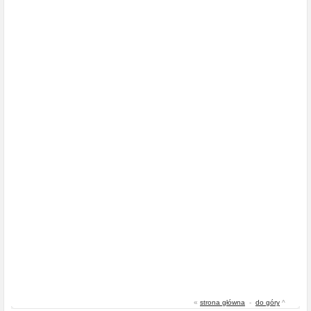
«
strona główna
-
do góry
^