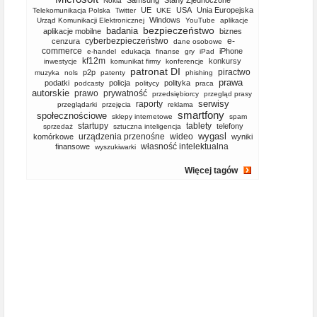
Samsung
Stany Zjednoczone
Nokia
UE
USA
Unia Europejska
Telekomunikacja Polska
Twitter
UKE
Windows
Urząd Komunikacji Elektronicznej
YouTube
aplikacje
bezpieczeństwo
badania
aplikacje mobilne
biznes
cyberbezpieczeństwo
e-
cenzura
dane osobowe
commerce
iPhone
e-handel
edukacja
finanse
gry
iPad
kf12m
konkursy
inwestycje
komunikat firmy
konferencje
patronat DI
piractwo
p2p
muzyka
nols
patenty
phishing
prawa
podatki
policja
polityka
podcasty
politycy
praca
autorskie
prawo
prywatność
przedsiębiorcy
przegląd prasy
serwisy
raporty
przeglądarki
przejęcia
reklama
smartfony
społecznościowe
sklepy internetowe
spam
startupy
tablety
telefony
sprzedaż
sztuczna inteligencja
wygasl
urządzenia przenośne
wideo
komórkowe
wyniki
własność intelektualna
finansowe
wyszukiwarki
Więcej tagów