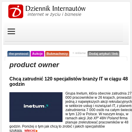
< reklama
the:protocol
Aukcje
Bukmacherzy
Dodaj artykuł / link
product owner
Chcą zatrudnić 120 specjalistów branży IT w ciągu 48
godzin
Grupa Inetum, która obecnie zatrudnia 27
000 pracowników w 26 krajach, prowadzi
jedną z największych akcji rekrutacyjnych
w sektorze usług i rozwiązań IT, z planem
zatrudnienia 7 000 osób na całym świecie
w tym 120 w Polsce. W naszym kraju, w
ramach akcji
Job XP' 48H Poland
firma
planuje zrekrutować pracowników w 48
godzin. Poniżej o tym jak chcą to zrobić i jakich specjalistów
szukają.
więcej