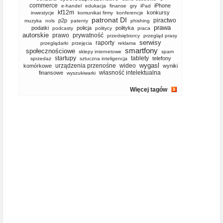
commerce
iPhone
e-handel
edukacja
finanse
gry
iPad
kf12m
konkursy
inwestycje
komunikat firmy
konferencje
patronat DI
piractwo
p2p
muzyka
nols
patenty
phishing
prawa
podatki
policja
polityka
podcasty
politycy
praca
autorskie
prawo
prywatność
przedsiębiorcy
przegląd prasy
serwisy
raporty
przeglądarki
przejęcia
reklama
smartfony
społecznościowe
sklepy internetowe
spam
startupy
tablety
telefony
sprzedaż
sztuczna inteligencja
wygasl
urządzenia przenośne
wideo
komórkowe
wyniki
własność intelektualna
finansowe
wyszukiwarki
Więcej tagów