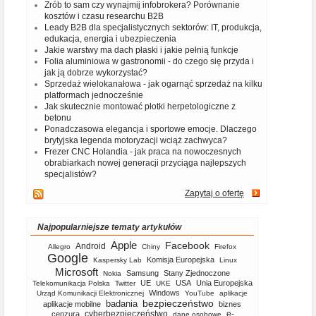
Zrób to sam czy wynajmij infobrokera? Porównanie
kosztów i czasu researchu B2B
Leady B2B dla specjalistycznych sektorów: IT, produkcja,
edukacja, energia i ubezpieczenia
Jakie warstwy ma dach płaski i jakie pełnią funkcje
Folia aluminiowa w gastronomii - do czego się przyda i
jak ją dobrze wykorzystać?
Sprzedaż wielokanałowa - jak ogarnąć sprzedaż na kilku
platformach jednocześnie
Jak skutecznie montować płotki herpetologiczne z
betonu
Ponadczasowa elegancja i sportowe emocje. Dlaczego
brytyjska legenda motoryzacji wciąż zachwyca?
Frezer CNC Holandia - jak praca na nowoczesnych
obrabiarkach nowej generacji przyciąga najlepszych
specjalistów?
Zapytaj o ofertę
Najpopularniejsze tematy artykułów
Apple
Facebook
Android
Allegro
Chiny
Firefox
Google
Komisja Europejska
Kaspersky Lab
Linux
Microsoft
Samsung
Stany Zjednoczone
Nokia
UE
USA
Unia Europejska
Telekomunikacja Polska
Twitter
UKE
Windows
Urząd Komunikacji Elektronicznej
YouTube
aplikacje
bezpieczeństwo
badania
aplikacje mobilne
biznes
cyberbezpieczeństwo
e-
cenzura
dane osobowe