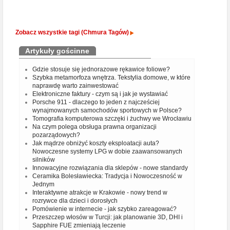
Zobacz wszystkie tagi (Chmura Tagów)
Artykuły gościnne
Gdzie stosuje się jednorazowe rękawice foliowe?
Szybka metamorfoza wnętrza. Tekstylia domowe, w które
naprawdę warto zainwestować
Elektroniczne faktury - czym są i jak je wystawiać
Porsche 911 - dlaczego to jeden z najcześciej
wynajmowanych samochodów sportowych w Polsce?
Tomografia komputerowa szczęki i żuchwy we Wrocławiu
Na czym polega obsługa prawna organizacji
pozarządowych?
Jak mądrze obniżyć koszty eksploatacji auta?
Nowoczesne systemy LPG w dobie zaawansowanych
silników
Innowacyjne rozwiązania dla sklepów - nowe standardy
Ceramika Bolesławiecka: Tradycja i Nowoczesność w
Jednym
Interaktywne atrakcje w Krakowie - nowy trend w
rozrywce dla dzieci i dorosłych
Pomówienie w internecie - jak szybko zareagować?
Przeszczep włosów w Turcji: jak planowanie 3D, DHI i
Sapphire FUE zmieniają leczenie