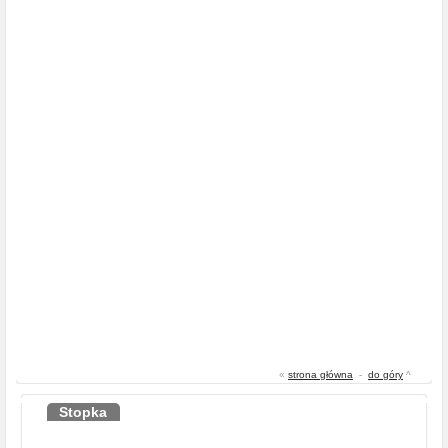
«
strona główna
-
do góry
^
Stopka