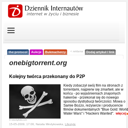
< reklama
the:protocol
Aukcje
Bukmacherzy
Dodaj artykuł / link
onebigtorrent.org
Kolejny twórca przekonany do P2P
Kiedy zobaczył swój film na stronach z
torrentami, najpierw się zmartwił, ale w
końcu - po wyjaśnieniach znajomych
hakerów - przekonał się do nowego
sposobu dystrybucji twórczości. Mowa o
Samie Bozzo, reżyserze i producencie
filmów dokumentalnych "Blue Gold: Worl
Water Wars" i "Hackers Wanted".
więcej
© istockphoto.com
15-05-2009, 17:06, Natalia Mindykowska,
Lifestyle