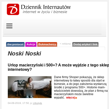
< reklama
the:protocol
Aukcje
Bukmacherzy
Dodaj artykuł / link
Noski Noski
Urlop macierzyński i 500+? A może wyjdzie z tego skle
internetowy?
Dane firmy Shoper pokazują, że sklep
internetowy to łatwy sposób dla start w
biznesie, a do jego założenia wystarczą
środki z programu 500+. Historie mam-
właścicielek dowodzą, że plan z firmą na
macierzyńskim może świetnie
wypalić.
więcej
04-09-2019, 17:50, jr,
Lifestyle