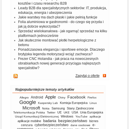
kosztów i czasu researchu B2B
Leady B2B dla specjalistycznych sektorów: IT, produkcja,
edukacja, energia i ubezpieczenia
Jakie warstwy ma dach płaski i jakie pełnią funkcje
Folia aluminiowa w gastronomii - do czego się przyda i
jak ją dobrze wykorzystać?
Sprzedaż wielokanałowa - jak ogarnąć sprzedaż na kilku
platformach jednocześnie
Jak skutecznie montować płotki herpetologiczne z
betonu
Ponadczasowa elegancja i sportowe emocje. Dlaczego
brytyjska legenda motoryzacji wciąż zachwyca?
Frezer CNC Holandia - jak praca na nowoczesnych
obrabiarkach nowej generacji przyciąga najlepszych
specjalistów?
Zapytaj o ofertę
Najpopularniejsze tematy artykułów
Apple
Facebook
Android
Allegro
Chiny
Firefox
Google
Komisja Europejska
Kaspersky Lab
Linux
Microsoft
Samsung
Stany Zjednoczone
Nokia
UE
USA
Unia Europejska
Telekomunikacja Polska
Twitter
UKE
Windows
Urząd Komunikacji Elektronicznej
YouTube
aplikacje
bezpieczeństwo
badania
aplikacje mobilne
biznes
cyberbezpieczeństwo
e-
cenzura
dane osobowe