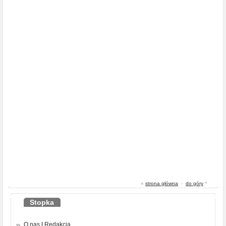
«
strona główna
-
do góry
^
Stopka
O nas
|
Redakcja