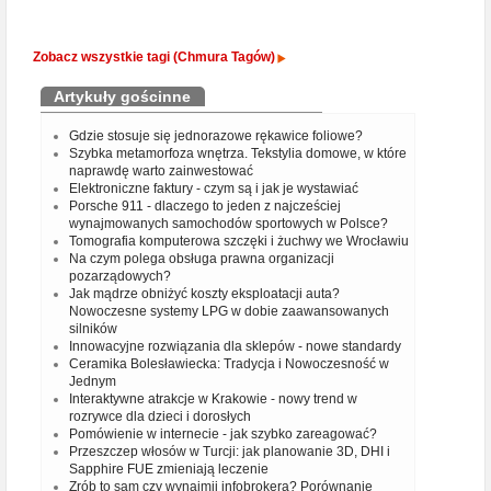
Zobacz wszystkie tagi (Chmura Tagów)
Artykuły gościnne
Gdzie stosuje się jednorazowe rękawice foliowe?
Szybka metamorfoza wnętrza. Tekstylia domowe, w które
naprawdę warto zainwestować
Elektroniczne faktury - czym są i jak je wystawiać
Porsche 911 - dlaczego to jeden z najcześciej
wynajmowanych samochodów sportowych w Polsce?
Tomografia komputerowa szczęki i żuchwy we Wrocławiu
Na czym polega obsługa prawna organizacji
pozarządowych?
Jak mądrze obniżyć koszty eksploatacji auta?
Nowoczesne systemy LPG w dobie zaawansowanych
silników
Innowacyjne rozwiązania dla sklepów - nowe standardy
Ceramika Bolesławiecka: Tradycja i Nowoczesność w
Jednym
Interaktywne atrakcje w Krakowie - nowy trend w
rozrywce dla dzieci i dorosłych
Pomówienie w internecie - jak szybko zareagować?
Przeszczep włosów w Turcji: jak planowanie 3D, DHI i
Sapphire FUE zmieniają leczenie
Zrób to sam czy wynajmij infobrokera? Porównanie