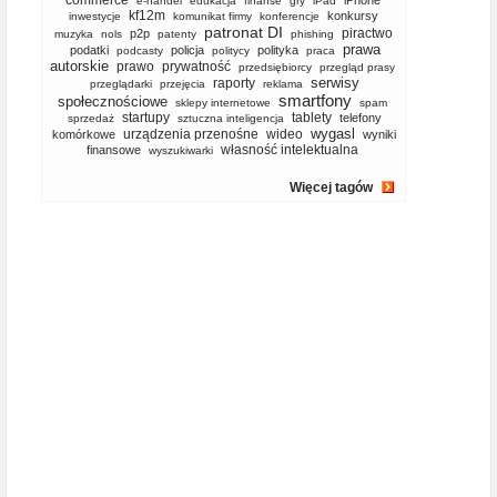
commerce
iPhone
e-handel
edukacja
finanse
gry
iPad
kf12m
konkursy
inwestycje
komunikat firmy
konferencje
patronat DI
piractwo
p2p
muzyka
nols
patenty
phishing
prawa
podatki
policja
polityka
podcasty
politycy
praca
autorskie
prawo
prywatność
przedsiębiorcy
przegląd prasy
serwisy
raporty
przeglądarki
przejęcia
reklama
smartfony
społecznościowe
sklepy internetowe
spam
startupy
tablety
telefony
sprzedaż
sztuczna inteligencja
wygasl
urządzenia przenośne
wideo
komórkowe
wyniki
własność intelektualna
finansowe
wyszukiwarki
Więcej tagów