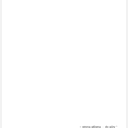
«
strona główna
-
do góry
^