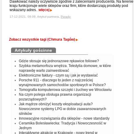
Dawkować należy oczywiście zgodnie z zaleceniami producenta. Na terenie
kraju funkcjonuje wiele sklepów oraz firm, które dostarczają produkty pod
wskazany adres.
więcej
17-12-2021, 09:09, Artykuł partnera,
Porady
Zobacz wszystkie tagi (Chmura Tagów)
Artykuły gościnne
Gdzie stosuje się jednorazowe rękawice foliowe?
Szybka metamorfoza wnętrza. Tekstylia domowe, w które
naprawdę warto zainwestować
Elektroniczne faktury - czym są i jak je wystawiać
Porsche 911 - dlaczego to jeden z najcześciej
wynajmowanych samochodów sportowych w Polsce?
Tomografia komputerowa szczęki i żuchwy we Wrocławiu
Na czym polega obsługa prawna organizacji
pozarządowych?
Jak mądrze obniżyć koszty eksploatacji auta?
Nowoczesne systemy LPG w dobie zaawansowanych
silników
Innowacyjne rozwiązania dla sklepów - nowe standardy
Ceramika Bolesławiecka: Tradycja i Nowoczesność w
Jednym
Interaktywne atrakcje w Krakowie - nowy trend w