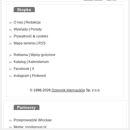
Stopka
O nas
|
Redakcja
Wywiady
|
Porady
Prywatność
&
cookies
Mapa serwisu
|
RSS
Reklama
|
Wpisy gościnne
Katalog
|
Kalendarium
Facebook
|
X
Instagram
|
Pinterest
© 1998-2026
Dziennik Internautów
Sp. z o.o.
Partnerzy
Przeprowadzki Wrocław
Meble: rondigroup.pl