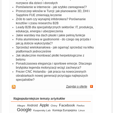
rozrywce dla dzieci i dorosłych
Pomówienie w internecie - jak szybko zareagować?
Przeszczep włosów w Turcji: jak planowanie 3D, DHI i
Sapphire FUE zmieniają leczenie
Zrób to sam czy wynajmij infobrokera? Porównanie
kosztów i czasu researchu B2B
Leady B2B dla specjalistycznych sektorów: IT, produkcja,
edukacja, energia i ubezpieczenia
Jakie warstwy ma dach płaski i jakie pełnią funkcje
Folia aluminiowa w gastronomii - do czego się przyda i
jak ją dobrze wykorzystać?
Sprzedaż wielokanałowa - jak ogarnąć sprzedaż na kilku
platformach jednocześnie
Jak skutecznie montować płotki herpetologiczne z
betonu
Ponadczasowa elegancja i sportowe emocje. Dlaczego
brytyjska legenda motoryzacji wciąż zachwyca?
Frezer CNC Holandia - jak praca na nowoczesnych
obrabiarkach nowej generacji przyciąga najlepszych
specjalistów?
Zapytaj o ofertę
Najpopularniejsze tematy artykułów
Apple
Facebook
Android
Allegro
Chiny
Firefox
Google
Komisja Europejska
Kaspersky Lab
Linux