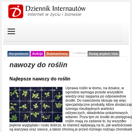
< reklama
the:protocol
Aukcje
Bukmacherzy
Dodaj artykuł / link
nawozy do roślin
Najlepsze nawozy do roślin
Uprawa roślin w domu, na działce, w
ogrodzie wymaga przede wszystkim
wiedzy oraz sięgania po odpowiednie
środki. Do nawożenia stosuje się więc
specjalistyczne produkty, które dostarczaj
szeregu niezbędnych wartości
odżywczych, składników pokarmowych,
witamin. Poza tym że środki do pielęgnacj
roślin mają za zadanie to, by wszystko
pięknie wyglądało i rosło dobrze, to również wpływają na to, jak wartościowe
są warzywa oraz owoce, a także chronią je przed różnego rodzaju chorobam