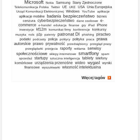
Microsoft
Samsung
Stany Zjednoczone
Nokia
UE
USA
Unia Europejska
Telekomunikacja Polska
Twitter
UKE
Windows
Urząd Komunikacji Elektronicznej
YouTube
aplikacje
bezpieczeństwo
badania
aplikacje mobilne
biznes
cyberbezpieczeństwo
e-
cenzura
dane osobowe
commerce
iPhone
e-handel
edukacja
finanse
gry
iPad
kf12m
konkursy
inwestycje
komunikat firmy
konferencje
patronat DI
piractwo
p2p
muzyka
nols
patenty
phishing
prawa
podatki
policja
polityka
podcasty
politycy
praca
autorskie
prawo
prywatność
przedsiębiorcy
przegląd prasy
serwisy
raporty
przeglądarki
przejęcia
reklama
smartfony
społecznościowe
sklepy internetowe
spam
startupy
tablety
telefony
sprzedaż
sztuczna inteligencja
wygasl
urządzenia przenośne
wideo
komórkowe
wyniki
własność intelektualna
finansowe
wyszukiwarki
Więcej tagów