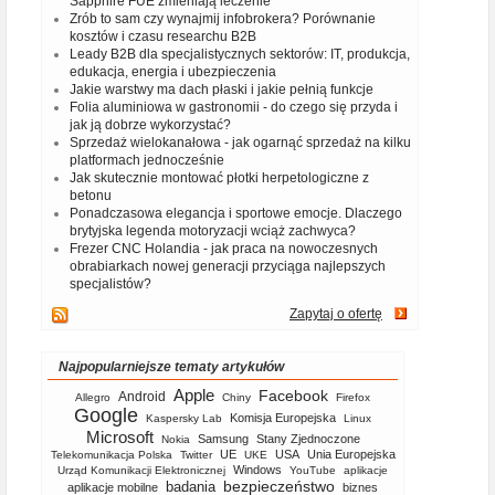
Sapphire FUE zmieniają leczenie
Zrób to sam czy wynajmij infobrokera? Porównanie
kosztów i czasu researchu B2B
Leady B2B dla specjalistycznych sektorów: IT, produkcja,
edukacja, energia i ubezpieczenia
Jakie warstwy ma dach płaski i jakie pełnią funkcje
Folia aluminiowa w gastronomii - do czego się przyda i
jak ją dobrze wykorzystać?
Sprzedaż wielokanałowa - jak ogarnąć sprzedaż na kilku
platformach jednocześnie
Jak skutecznie montować płotki herpetologiczne z
betonu
Ponadczasowa elegancja i sportowe emocje. Dlaczego
brytyjska legenda motoryzacji wciąż zachwyca?
Frezer CNC Holandia - jak praca na nowoczesnych
obrabiarkach nowej generacji przyciąga najlepszych
specjalistów?
Zapytaj o ofertę
Najpopularniejsze tematy artykułów
Apple
Facebook
Android
Allegro
Chiny
Firefox
Google
Komisja Europejska
Kaspersky Lab
Linux
Microsoft
Samsung
Stany Zjednoczone
Nokia
UE
USA
Unia Europejska
Telekomunikacja Polska
Twitter
UKE
Windows
Urząd Komunikacji Elektronicznej
YouTube
aplikacje
bezpieczeństwo
badania
aplikacje mobilne
biznes