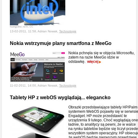
huangjiahui, na lic. CC
13-02-2011, 11:58, Adrian Nowak,
Technologie
Nokia wstrzymuje plany smartfona z MeeGo
Nokia pchnęła się w objęcia Microsoftu,
zatem na razie MeeGo idzie w
odstawkę.
więcej
11-02-2011, 14:00, Adrian Nowak,
Technologie
Tablety HP z webOS wyglądają... elegancko
Obrazki przedstawiające tablety HP/Palm
systemem WebOS pojawiły się w serwisi
Engadget. HP może przedstawić te
urządzenia 9 lutego. Choć wyglądają one
ładnie, to analitycy są pewni, że w walce
na rynku tabletów będzie się liczył przede
wszystkim system operacyjny. HP obiecuj
że webOS będzie pierwszym prawdziwie