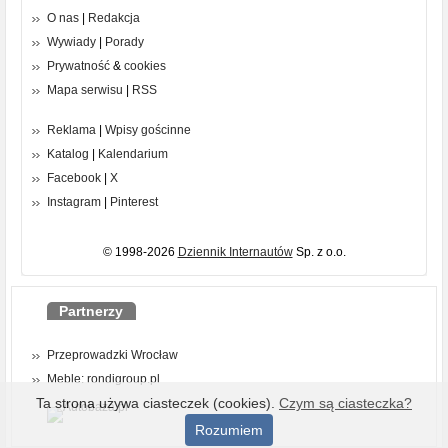
O nas
|
Redakcja
Wywiady
|
Porady
Prywatność
&
cookies
Mapa serwisu
|
RSS
Reklama
|
Wpisy gościnne
Katalog
|
Kalendarium
Facebook
|
X
Instagram
|
Pinterest
© 1998-2026
Dziennik Internautów
Sp. z o.o.
Partnerzy
Przeprowadzki Wrocław
Meble: rondigroup.pl
Ta strona używa ciasteczek (cookies).
Czym są ciasteczka?
Rozumiem