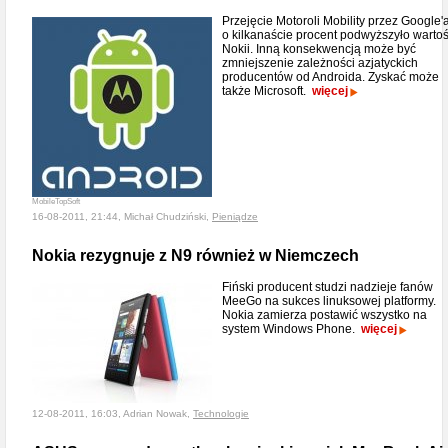
Przejęcie Motoroli Mobility przez Google'
o kilkanaście procent podwyższyło warto
Nokii. Inną konsekwencją może być
zmniejszenie zależności azjatyckich
producentów od Androida. Zyskać może
także Microsoft.
więcej
MobileTopSoft
16-08-2011, 21:44, Michał Chudziński,
Pieniądze
Nokia rezygnuje z N9 również w Niemczech
Fiński producent studzi nadzieje fanów
MeeGo na sukces linuksowej platformy.
Nokia zamierza postawić wszystko na
system Windows Phone.
więcej
12-08-2011, 16:03, Adrian Nowak,
Technologie