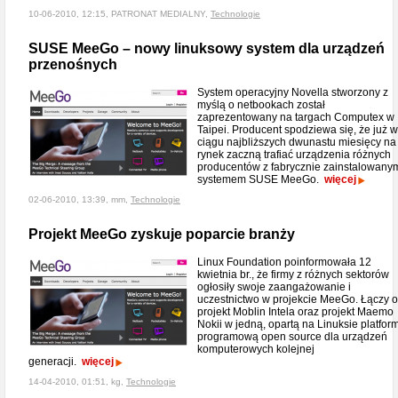
10-06-2010, 12:15, PATRONAT MEDIALNY,
Technologie
SUSE MeeGo – nowy linuksowy system dla urządzeń
przenośnych
System operacyjny Novella stworzony z
myślą o netbookach został
zaprezentowany na targach Computex w
Taipei. Producent spodziewa się, że już w
ciągu najbliższych dwunastu miesięcy na
rynek zaczną trafiać urządzenia różnych
producentów z fabrycznie zainstalowany
systemem SUSE MeeGo.
więcej
02-06-2010, 13:39, mm,
Technologie
Projekt MeeGo zyskuje poparcie branży
Linux Foundation poinformowała 12
kwietnia br., że firmy z różnych sektorów
ogłosiły swoje zaangażowanie i
uczestnictwo w projekcie MeeGo. Łączy 
projekt Moblin Intela oraz projekt Maemo
Nokii w jedną, opartą na Linuksie platfor
programową open source dla urządzeń
komputerowych kolejnej
generacji.
więcej
14-04-2010, 01:51, kg,
Technologie