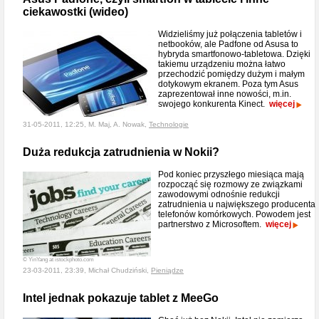
ciekawostki (wideo)
Widzieliśmy już połączenia tabletów i
netbooków, ale Padfone od Asusa to
hybryda smartfonowo-tabletowa. Dzięki
takiemu urządzeniu można łatwo
przechodzić pomiędzy dużym i małym
dotykowym ekranem. Poza tym Asus
zaprezentował inne nowości, m.in.
swojego konkurenta Kinect.
więcej
31-05-2011, 12:25, M. Maj, A. Nowak,
Technologie
Duża redukcja zatrudnienia w Nokii?
Pod koniec przyszłego miesiąca mają
rozpocząć się rozmowy ze związkami
zawodowymi odnośnie redukcji
zatrudnienia u największego producenta
telefonów komórkowych. Powodem jest
partnerstwo z Microsoftem.
więcej
© YinYang at istockphoto.com
23-03-2011, 23:39, Michał Chudziński,
Pieniądze
Intel jednak pokazuje tablet z MeeGo