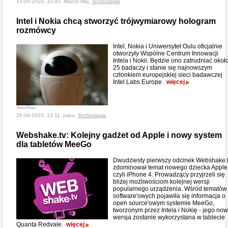
15-09-2010, 10:45, Marcin Maj,
Technologie
Intel i Nokia chcą stworzyć trójwymiarowy hologram
rozmówcy
Intel, Nokia i Uniwersytet Oulu oficjalnie
otworzyły Wspólne Centrum Innowacji
Intela i Nokii. Będzie ono zatrudniać okoł
25 badaczy i stanie się najnowszym
członkiem europejskiej sieci badawczej
Intel Labs Europe.
więcej
Steve Keys
26-08-2010, 10:11, paku,
Technologie
Webshake.tv: Kolejny gadżet od Apple i nowy system
dla tabletów MeeGo
Dwudziesty pierwszy odcinek Webshake.
zdominował temat nowego dziecka Apple
czyli iPhone 4. Prowadzący przyjrzeli się
bliżej możliwościom kolejnej wersji
popularnego urządzenia. Wśród tematów
software'owych pojawiła się informacja o
open source'owym systemie MeeGo,
tworzonym przez Intela i Nokię - jego no
wersja zostanie wykorzystana w tablecie
Quanta Redvale.
więcej