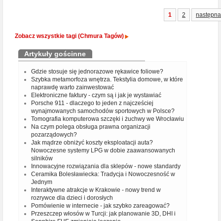
1
2
następna
Zobacz wszystkie tagi (Chmura Tagów)
Artykuły gościnne
Gdzie stosuje się jednorazowe rękawice foliowe?
Szybka metamorfoza wnętrza. Tekstylia domowe, w które
naprawdę warto zainwestować
Elektroniczne faktury - czym są i jak je wystawiać
Porsche 911 - dlaczego to jeden z najcześciej
wynajmowanych samochodów sportowych w Polsce?
Tomografia komputerowa szczęki i żuchwy we Wrocławiu
Na czym polega obsługa prawna organizacji
pozarządowych?
Jak mądrze obniżyć koszty eksploatacji auta?
Nowoczesne systemy LPG w dobie zaawansowanych
silników
Innowacyjne rozwiązania dla sklepów - nowe standardy
Ceramika Bolesławiecka: Tradycja i Nowoczesność w
Jednym
Interaktywne atrakcje w Krakowie - nowy trend w
rozrywce dla dzieci i dorosłych
Pomówienie w internecie - jak szybko zareagować?
Przeszczep włosów w Turcji: jak planowanie 3D, DHI i