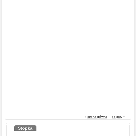
«
strona główna
-
do góry
^
Stopka