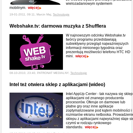
wielozadaniowym systemem
mobilnym.
więcej
19-01-2011, 09:11, Marcin Maj,
Technologie
Webshake.tv: darmowa muzyka z Shufflera
W najnowszym odcinku Webshake.tv
twórcy programu przedstawiają
subiektywny przegląd najważniejszych
informacji minionego tygodnia oraz
prezentują możliwości telefonu HTC HD
mini.
więcej
08-10-2010, 23:40, PATRONAT MEDIALNY,
Technologie
Intel też otwiera sklep z aplikacjami (wideo)
Intel AppUp Center - tak nazywa się sklep
aplikacjami od znanego producenta
procesorów. Oferuje on darmowe lub
płatne gry oraz inne aplikacje
zoptymalizowane pod kątem mobilności i
rozmiarów ekranu netbooka. Prowadzeni
sklepu z aplikacjami najwyraźniej staje si
czymś w rodzaju rynkowego
standardu.
więcej