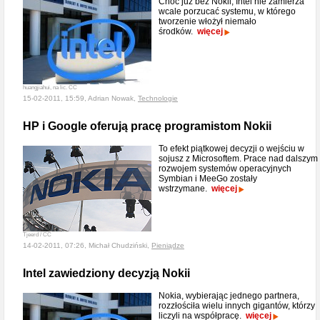
Choć już bez Nokii, Intel nie zamierza
wcale porzucać systemu, w którego
tworzenie włożył niemało
środków.
więcej
huangjiahui, na lic. CC
15-02-2011, 15:59, Adrian Nowak,
Technologie
HP i Google oferują pracę programistom Nokii
To efekt piątkowej decyzji o wejściu w
sojusz z Microsoftem. Prace nad dalszym
rozwojem systemów operacyjnych
Symbian i MeeGo zostały
wstrzymane.
więcej
Tjeerd / CC
14-02-2011, 07:26, Michał Chudziński,
Pieniądze
Intel zawiedziony decyzją Nokii
Nokia, wybierając jednego partnera,
rozzłościła wielu innych gigantów, którzy
liczyli na współpracę.
więcej