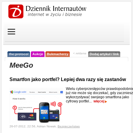
< reklama
the:protocol
Aukcje
Bukmacherzy
Dodaj artykuł / link
MeeGo
Smartfon jako portfel? Lepiej dwa razy się zastanów
Wielu cyberprzestępców prawdopodobni
już nie może się doczekać, gdy zaczniesz
wykorzystywać swojego smartfona jako
cyfrowy portfel...
więcej
26-07-2012, 22:56, Adrian Nowak,
Bezpieczeństwo