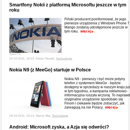
Smartfony Nokii z platformą Microsoftu jeszcze w tym
roku
Fiński producent poinformował, że jego
pierwsze urządzenia z Windows Phone 7
Mango zostaną udostępnione jeszcze w
tym roku.
więcej
Tjeerd / CC
20-10-2011, 16:03, Adrian Nowak,
Technologie
Nokia N9 (z MeeGo) startuje w Polsce
Nokia N9 - pierwszy i być może jedyny
telefon z systemem MeeGo - będzie
dostępny w sprzedaży w naszym kraju ju
w tym tygodniu, a kampania reklamowo-
informacyjna ruszyła wczoraj. To napraw
oryginalne urządzenie spodobało się
Finom i ciekawie będzie zobaczyć, jak
zareagują na nie Polacy.
więcej
18-10-2011, 10:13, Marcin Maj,
Technologie
Android: Microsoft zyska, a Azja się odwróci?