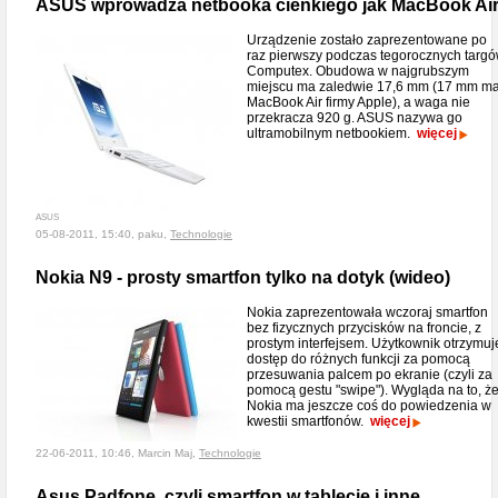
ASUS wprowadza netbooka cienkiego jak MacBook Ai
Urządzenie zostało zaprezentowane po
raz pierwszy podczas tegorocznych targ
Computex. Obudowa w najgrubszym
miejscu ma zaledwie 17,6 mm (17 mm m
MacBook Air firmy Apple), a waga nie
przekracza 920 g. ASUS nazywa go
ultramobilnym netbookiem.
więcej
ASUS
05-08-2011, 15:40, paku,
Technologie
Nokia N9 - prosty smartfon tylko na dotyk (wideo)
Nokia zaprezentowała wczoraj smartfon
bez fizycznych przycisków na froncie, z
prostym interfejsem. Użytkownik otrzymuj
dostęp do różnych funkcji za pomocą
przesuwania palcem po ekranie (czyli za
pomocą gestu "swipe"). Wygląda na to, ż
Nokia ma jeszcze coś do powiedzenia w
kwestii smartfonów.
więcej
22-06-2011, 10:46, Marcin Maj,
Technologie
Asus Padfone, czyli smartfon w tablecie i inne