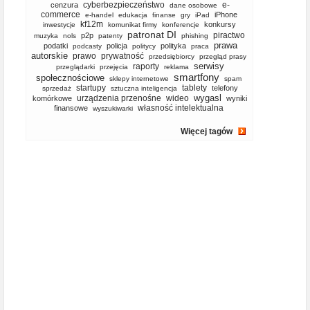
cyberbezpieczeństwo
e-
cenzura
dane osobowe
commerce
iPhone
e-handel
edukacja
finanse
gry
iPad
kf12m
konkursy
inwestycje
komunikat firmy
konferencje
patronat DI
piractwo
p2p
muzyka
nols
patenty
phishing
prawa
podatki
policja
polityka
podcasty
politycy
praca
autorskie
prawo
prywatność
przedsiębiorcy
przegląd prasy
serwisy
raporty
przeglądarki
przejęcia
reklama
smartfony
społecznościowe
sklepy internetowe
spam
startupy
tablety
telefony
sprzedaż
sztuczna inteligencja
wygasl
urządzenia przenośne
wideo
komórkowe
wyniki
własność intelektualna
finansowe
wyszukiwarki
Więcej tagów