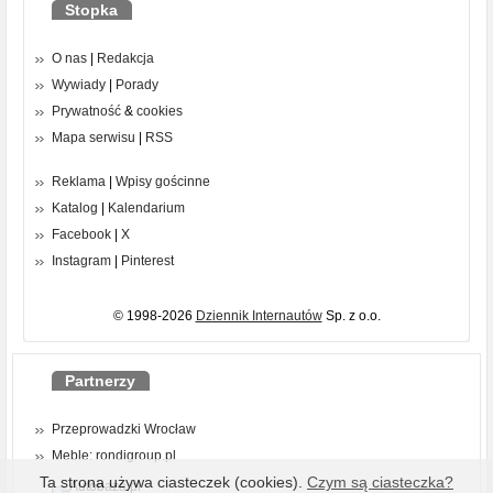
Stopka
O nas
|
Redakcja
Wywiady
|
Porady
Prywatność
&
cookies
Mapa serwisu
|
RSS
Reklama
|
Wpisy gościnne
Katalog
|
Kalendarium
Facebook
|
X
Instagram
|
Pinterest
© 1998-2026
Dziennik Internautów
Sp. z o.o.
Partnerzy
Przeprowadzki Wrocław
Meble: rondigroup.pl
Ta strona używa ciasteczek (cookies).
Czym są ciasteczka?