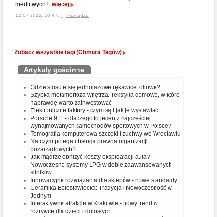
mediowych?
więcej
12-07-2022, 10:47, _,
Pieniądze
Zobacz wszystkie tagi (Chmura Tagów)
Artykuły gościnne
Gdzie stosuje się jednorazowe rękawice foliowe?
Szybka metamorfoza wnętrza. Tekstylia domowe, w które
naprawdę warto zainwestować
Elektroniczne faktury - czym są i jak je wystawiać
Porsche 911 - dlaczego to jeden z najcześciej
wynajmowanych samochodów sportowych w Polsce?
Tomografia komputerowa szczęki i żuchwy we Wrocławiu
Na czym polega obsługa prawna organizacji
pozarządowych?
Jak mądrze obniżyć koszty eksploatacji auta?
Nowoczesne systemy LPG w dobie zaawansowanych
silników
Innowacyjne rozwiązania dla sklepów - nowe standardy
Ceramika Bolesławiecka: Tradycja i Nowoczesność w
Jednym
Interaktywne atrakcje w Krakowie - nowy trend w
rozrywce dla dzieci i dorosłych