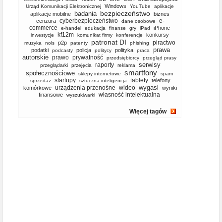
Windows
Urząd Komunikacji Elektronicznej
YouTube
aplikacje
bezpieczeństwo
badania
aplikacje mobilne
biznes
cyberbezpieczeństwo
e-
cenzura
dane osobowe
commerce
iPhone
e-handel
edukacja
finanse
gry
iPad
kf12m
konkursy
inwestycje
komunikat firmy
konferencje
patronat DI
piractwo
p2p
muzyka
nols
patenty
phishing
prawa
podatki
policja
polityka
podcasty
politycy
praca
autorskie
prawo
prywatność
przedsiębiorcy
przegląd prasy
serwisy
raporty
przeglądarki
przejęcia
reklama
smartfony
społecznościowe
sklepy internetowe
spam
startupy
tablety
telefony
sprzedaż
sztuczna inteligencja
wygasl
urządzenia przenośne
wideo
komórkowe
wyniki
własność intelektualna
finansowe
wyszukiwarki
Więcej tagów