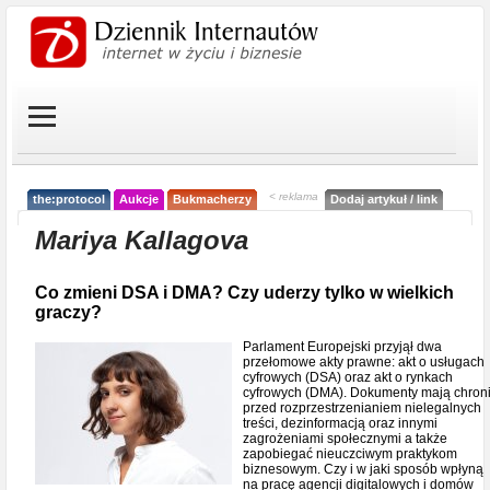
< reklama
the:protocol
Aukcje
Bukmacherzy
Dodaj artykuł / link
Mariya Kallagova
Co zmieni DSA i DMA? Czy uderzy tylko w wielkich
graczy?
Parlament Europejski przyjął dwa
przełomowe akty prawne: akt o usługach
cyfrowych (DSA) oraz akt o rynkach
cyfrowych (DMA). Dokumenty mają chron
przed rozprzestrzenianiem nielegalnych
treści, dezinformacją oraz innymi
zagrożeniami społecznymi a także
zapobiegać nieuczciwym praktykom
biznesowym. Czy i w jaki sposób wpłyną
na pracę agencji digitalowych i domów