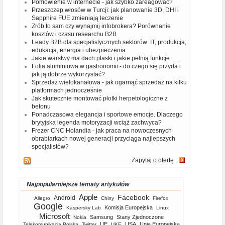
Pomówienie w internecie - jak szybko zareagować?
Przeszczep włosów w Turcji: jak planowanie 3D, DHI i
Sapphire FUE zmieniają leczenie
Zrób to sam czy wynajmij infobrokera? Porównanie
kosztów i czasu researchu B2B
Leady B2B dla specjalistycznych sektorów: IT, produkcja,
edukacja, energia i ubezpieczenia
Jakie warstwy ma dach płaski i jakie pełnią funkcje
Folia aluminiowa w gastronomii - do czego się przyda i
jak ją dobrze wykorzystać?
Sprzedaż wielokanałowa - jak ogarnąć sprzedaż na kilku
platformach jednocześnie
Jak skutecznie montować płotki herpetologiczne z
betonu
Ponadczasowa elegancja i sportowe emocje. Dlaczego
brytyjska legenda motoryzacji wciąż zachwyca?
Frezer CNC Holandia - jak praca na nowoczesnych
obrabiarkach nowej generacji przyciąga najlepszych
specjalistów?
Zapytaj o ofertę
Najpopularniejsze tematy artykułów
Apple
Facebook
Android
Allegro
Chiny
Firefox
Google
Komisja Europejska
Kaspersky Lab
Linux
Microsoft
Samsung
Stany Zjednoczone
Nokia
UE
USA
Unia Europejska
Telekomunikacja Polska
Twitter
UKE