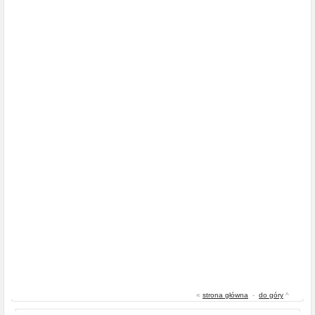
«
strona główna
-
do góry
^