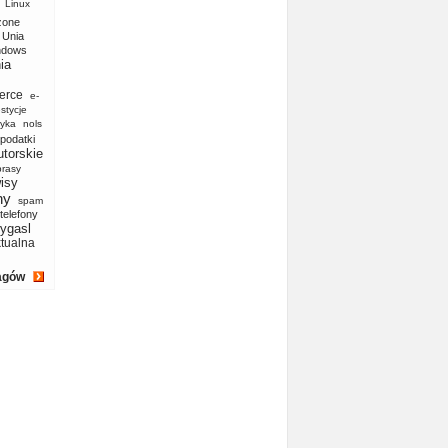
Linux
zone
Unia
ndows
ia
erce
e-
stycje
yka
nols
podatki
utorskie
prasy
isy
ny
spam
telefony
ygasl
ktualna
agów