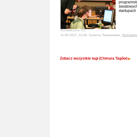
programist
światowych
startupach
Nics events (na lic. CC)
11-05-2017, 10:28, Zuzanna Taraszewska,
Technolog
Zobacz wszystkie tagi (Chmura Tagów)