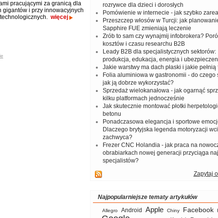
ami pracującymi za granicą dla
rozrywce dla dzieci i dorosłych
 gigantów i przy innowacyjnych
Pomówienie w internecie - jak szybko zar
 technologicznych.
więcej
Przeszczep włosów w Turcji: jak planowanie
Sapphire FUE zmieniają leczenie
Zrób to sam czy wynajmij infobrokera? Por
kosztów i czasu researchu B2B
Leady B2B dla specjalistycznych sektorów: I
ie
produkcja, edukacja, energia i ubezpieczen
Jakie warstwy ma dach płaski i jakie pełnią 
Folia aluminiowa w gastronomii - do czego s
jak ją dobrze wykorzystać?
Sprzedaż wielokanałowa - jak ogarnąć spr
kilku platformach jednocześnie
Jak skutecznie montować płotki herpetologi
betonu
Ponadczasowa elegancja i sportowe emocj
Dlaczego brytyjska legenda motoryzacji wc
zachwyca?
Frezer CNC Holandia - jak praca na nowoc
obrabiarkach nowej generacji przyciąga na
specjalistów?
Zapytaj o
Najpopularniejsze tematy artykułów
Apple
Facebook
Android
Allegro
Chiny