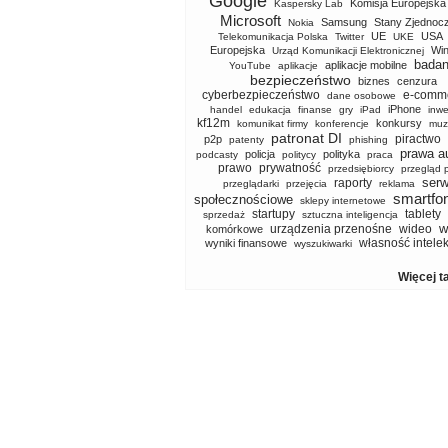
Google
Komisja Europejska
Kaspersky Lab
Microsoft
Samsung
Stany Zjednoc
Nokia
UE
USA
Telekomunikacja Polska
Twitter
UKE
Europejska
Wi
Urząd Komunikacji Elektronicznej
badan
aplikacje mobilne
YouTube
aplikacje
bezpieczeństwo
biznes
cenzura
cyberbezpieczeństwo
e-comm
dane osobowe
iPhone
handel
edukacja
finanse
gry
iPad
inwe
kf12m
konkursy
komunikat firmy
konferencje
muz
patronat DI
piractwo
p2p
patenty
phishing
prawa a
policja
polityka
podcasty
politycy
praca
prawo
prywatność
przedsiębiorcy
przegląd 
serw
raporty
przeglądarki
przejęcia
reklama
smartfo
społecznościowe
sklepy internetowe
startupy
tablety
sprzedaż
sztuczna inteligencja
w
urządzenia przenośne
wideo
komórkowe
własność intele
wyniki finansowe
wyszukiwarki
Więcej t