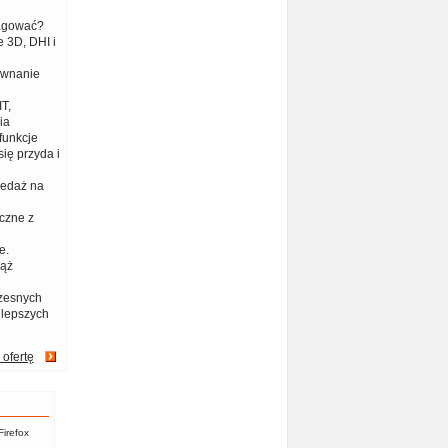
eagować?
 3D, DHI i
ównanie
T,
ia
funkcje
ię przyda i
zedaż na
czne z
e.
iąż
zesnych
jlepszych
 ofertę
Firefox