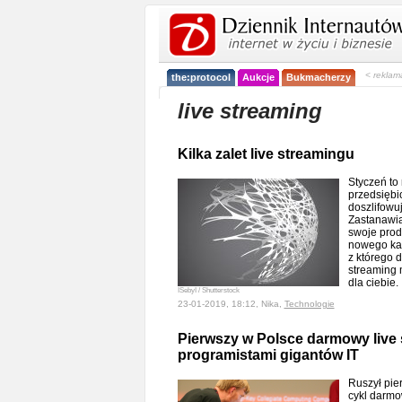
< reklam
the:protocol
Aukcje
Bukmacherzy
live streaming
Kilka zalet live streamingu
Styczeń to
przedsiębi
doszlifowu
Zastanawia
swoje prod
nowego kan
z którego d
streaming 
dla ciebie
ISebyI / Shutterstock
23-01-2019, 18:12, Nika,
Technologie
Pierwszy w Polsce darmowy live 
programistami gigantów IT
Ruszył pier
cykl darmo