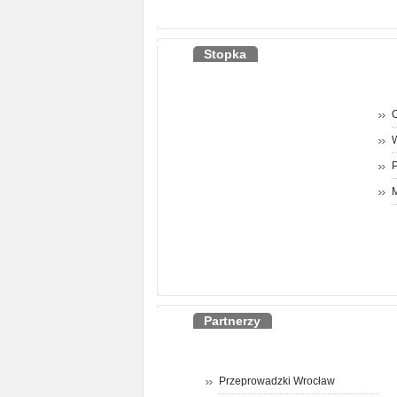
Stopka
O
P
M
Partnerzy
Przeprowadzki Wrocław