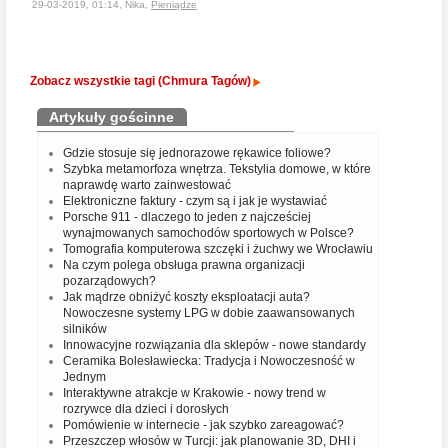
29-03-2019, 01:14, Nika,
Pieniądze
Zobacz wszystkie tagi (Chmura Tagów)
Artykuły gościnne
Gdzie stosuje się jednorazowe rękawice foliowe?
Szybka metamorfoza wnętrza. Tekstylia domowe, w które
naprawdę warto zainwestować
Elektroniczne faktury - czym są i jak je wystawiać
Porsche 911 - dlaczego to jeden z najcześciej
wynajmowanych samochodów sportowych w Polsce?
Tomografia komputerowa szczęki i żuchwy we Wrocławiu
Na czym polega obsługa prawna organizacji
pozarządowych?
Jak mądrze obniżyć koszty eksploatacji auta?
Nowoczesne systemy LPG w dobie zaawansowanych
silników
Innowacyjne rozwiązania dla sklepów - nowe standardy
Ceramika Bolesławiecka: Tradycja i Nowoczesność w
Jednym
Interaktywne atrakcje w Krakowie - nowy trend w
rozrywce dla dzieci i dorosłych
Pomówienie w internecie - jak szybko zareagować?
Przeszczep włosów w Turcji: jak planowanie 3D, DHI i