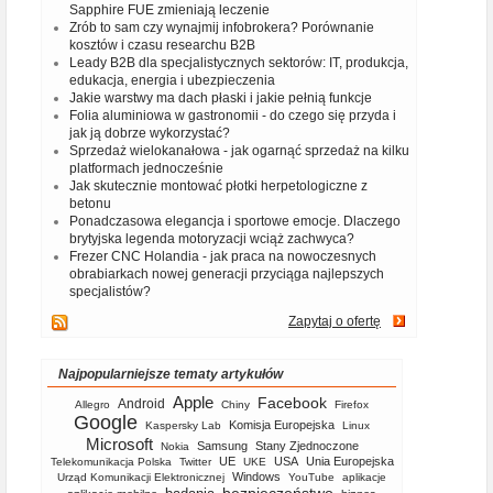
Sapphire FUE zmieniają leczenie
Zrób to sam czy wynajmij infobrokera? Porównanie
kosztów i czasu researchu B2B
Leady B2B dla specjalistycznych sektorów: IT, produkcja,
edukacja, energia i ubezpieczenia
Jakie warstwy ma dach płaski i jakie pełnią funkcje
Folia aluminiowa w gastronomii - do czego się przyda i
jak ją dobrze wykorzystać?
Sprzedaż wielokanałowa - jak ogarnąć sprzedaż na kilku
platformach jednocześnie
Jak skutecznie montować płotki herpetologiczne z
betonu
Ponadczasowa elegancja i sportowe emocje. Dlaczego
brytyjska legenda motoryzacji wciąż zachwyca?
Frezer CNC Holandia - jak praca na nowoczesnych
obrabiarkach nowej generacji przyciąga najlepszych
specjalistów?
Zapytaj o ofertę
Najpopularniejsze tematy artykułów
Apple
Facebook
Android
Allegro
Chiny
Firefox
Google
Komisja Europejska
Kaspersky Lab
Linux
Microsoft
Samsung
Stany Zjednoczone
Nokia
UE
USA
Unia Europejska
Telekomunikacja Polska
Twitter
UKE
Windows
Urząd Komunikacji Elektronicznej
YouTube
aplikacje