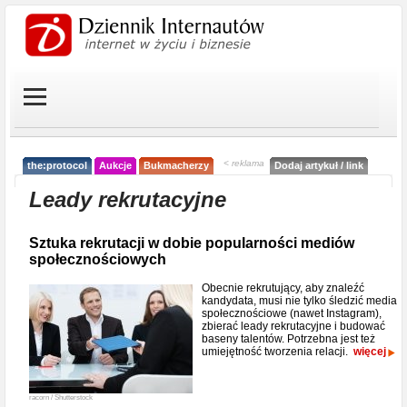
< reklama
the:protocol
Aukcje
Bukmacherzy
Dodaj artykuł / link
Leady rekrutacyjne
Sztuka rekrutacji w dobie popularności mediów
społecznościowych
Obecnie rekrutujący, aby znaleźć
kandydata, musi nie tylko śledzić media
społecznościowe (nawet Instagram),
zbierać leady rekrutacyjne i budować
baseny talentów. Potrzebna jest też
umiejętność tworzenia relacji.
więcej
racorn / Shutterstock