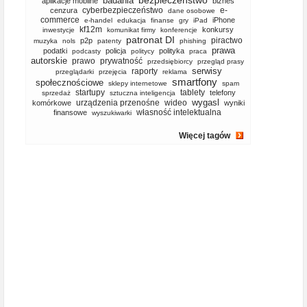
bezpieczeństwo
badania
aplikacje mobilne
biznes
cyberbezpieczeństwo
e-
cenzura
dane osobowe
commerce
iPhone
e-handel
edukacja
finanse
gry
iPad
kf12m
konkursy
inwestycje
komunikat firmy
konferencje
patronat DI
piractwo
p2p
muzyka
nols
patenty
phishing
prawa
podatki
policja
polityka
podcasty
politycy
praca
autorskie
prawo
prywatność
przedsiębiorcy
przegląd prasy
serwisy
raporty
przeglądarki
przejęcia
reklama
smartfony
społecznościowe
sklepy internetowe
spam
startupy
tablety
telefony
sprzedaż
sztuczna inteligencja
wygasl
urządzenia przenośne
wideo
komórkowe
wyniki
własność intelektualna
finansowe
wyszukiwarki
Więcej tagów