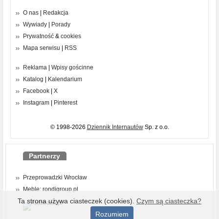
O nas
|
Redakcja
Wywiady
|
Porady
Prywatność
&
cookies
Mapa serwisu
|
RSS
Reklama
|
Wpisy gościnne
Katalog
|
Kalendarium
Facebook
|
X
Instagram
|
Pinterest
© 1998-2026
Dziennik Internautów
Sp. z o.o.
Partnerzy
Przeprowadzki Wrocław
Meble: rondigroup.pl
Ta strona używa ciasteczek (cookies).
Czym są ciasteczka?
Rozumiem