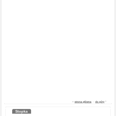
«
strona główna
-
do góry
^
Stopka