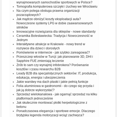
wynajmowanych samochodów sportowych w Polsce?
Tomografia komputerowa szczęki i żuchwy we Wrocławiu
Na czym polega obsługa prawna organizacji
pozarządowych?
Jak mądrze obniżyć koszty eksploatacji auta?
Nowoczesne systemy LPG w dobie zaawansowanych
silników
Innowacyjne rozwiązania dla sklepów - nowe standardy
Ceramika Bolesławiecka: Tradycja i Nowoczesność w
Jednym
Interaktywne atrakcje w Krakowie - nowy trend w
rozrywce dla dzieci i dorosłych
Pomówienie w internecie - jak szybko zareagować?
Przeszczep włosów w Turcji: jak planowanie 3D, DHI i
Sapphire FUE zmieniają leczenie
Zrób to sam czy wynajmij infobrokera? Porównanie
kosztów i czasu researchu B2B
Leady B2B dla specjalistycznych sektorów: IT, produkcja,
edukacja, energia i ubezpieczenia
Jakie warstwy ma dach płaski i jakie pełnią funkcje
Folia aluminiowa w gastronomii - do czego się przyda i
jak ją dobrze wykorzystać?
Sprzedaż wielokanałowa - jak ogarnąć sprzedaż na kilku
platformach jednocześnie
Jak skutecznie montować płotki herpetologiczne z
betonu
Ponadczasowa elegancja i sportowe emocje. Dlaczego
brytyjska legenda motoryzacji wciąż zachwyca?