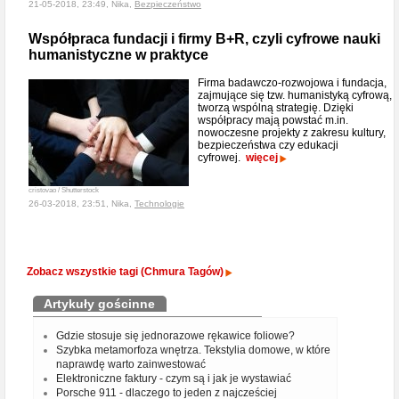
21-05-2018, 23:49, Nika,
Bezpieczeństwo
Współpraca fundacji i firmy B+R, czyli cyfrowe nauki
humanistyczne w praktyce
Firma badawczo-rozwojowa i fundacja,
zajmujące się tzw. humanistyką cyfrową,
tworzą wspólną strategię. Dzięki
współpracy mają powstać m.in.
nowoczesne projekty z zakresu kultury,
bezpieczeństwa czy edukacji
cyfrowej.
więcej
cristovao / Shutterstock
26-03-2018, 23:51, Nika,
Technologie
Zobacz wszystkie tagi (Chmura Tagów)
Artykuły gościnne
Gdzie stosuje się jednorazowe rękawice foliowe?
Szybka metamorfoza wnętrza. Tekstylia domowe, w które
naprawdę warto zainwestować
Elektroniczne faktury - czym są i jak je wystawiać
Porsche 911 - dlaczego to jeden z najcześciej