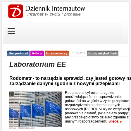
< reklama
the:protocol
Aukcje
Bukmacherzy
Dodaj artykuł / link
Laboratorium EE
Rodometr - to narzędzie sprawdzi, czy jesteś gotowy n
zarządzanie danymi zgodnie z nowymi przepisami
Rodometr to cyfrowe narzędzie
umożliwiające firmom sprawdzenie
gotowości na wejście w życie przepisów
rozporządzenia o ochronie danych
osobowych (RODO). Służy do weryfikacji 
planowania działań, jakie należy podjąć,
aby przedsiębiorstwo działało zgodnie z
unijnym rozporządzeniem.
więcej
jorisvo / Shutterstock.com