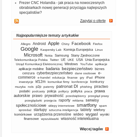
Frezer CNC Holandia - jak praca na nowoczesnych
obrabiarkach nowej generacji przyciąga najlepszych
specjalistów?
Zapytaj o ofertę
Najpopularniejsze tematy artykułów
Apple
Facebook
Android
Allegro
Chiny
Firefox
Google
Komisja Europejska
Kaspersky Lab
Linux
Microsoft
Samsung
Stany Zjednoczone
Nokia
UE
USA
Unia Europejska
Telekomunikacja Polska
Twitter
UKE
Windows
Urząd Komunikacji Elektronicznej
YouTube
aplikacje
bezpieczeństwo
badania
aplikacje mobilne
biznes
cyberbezpieczeństwo
e-
cenzura
dane osobowe
commerce
iPhone
e-handel
edukacja
finanse
gry
iPad
kf12m
konkursy
inwestycje
komunikat firmy
konferencje
patronat DI
piractwo
p2p
muzyka
nols
patenty
phishing
prawa
podatki
policja
polityka
podcasty
politycy
praca
autorskie
prawo
prywatność
przedsiębiorcy
przegląd prasy
serwisy
raporty
przeglądarki
przejęcia
reklama
smartfony
społecznościowe
sklepy internetowe
spam
startupy
tablety
telefony
sprzedaż
sztuczna inteligencja
wygasl
urządzenia przenośne
wideo
komórkowe
wyniki
własność intelektualna
finansowe
wyszukiwarki
Więcej tagów