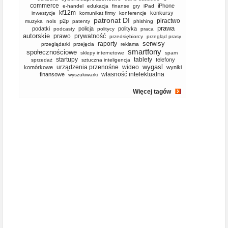
commerce
iPhone
e-handel
edukacja
finanse
gry
iPad
kf12m
konkursy
inwestycje
komunikat firmy
konferencje
patronat DI
piractwo
p2p
muzyka
nols
patenty
phishing
prawa
podatki
policja
polityka
podcasty
politycy
praca
autorskie
prawo
prywatność
przedsiębiorcy
przegląd prasy
serwisy
raporty
przeglądarki
przejęcia
reklama
smartfony
społecznościowe
sklepy internetowe
spam
startupy
tablety
telefony
sprzedaż
sztuczna inteligencja
wygasl
urządzenia przenośne
wideo
komórkowe
wyniki
własność intelektualna
finansowe
wyszukiwarki
Więcej tagów