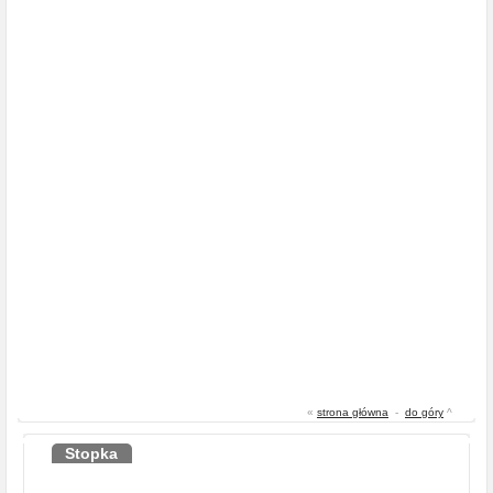
«
strona główna
-
do góry
^
Stopka