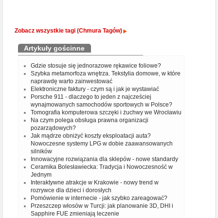
Zobacz wszystkie tagi (Chmura Tagów)
Artykuły gościnne
Gdzie stosuje się jednorazowe rękawice foliowe?
Szybka metamorfoza wnętrza. Tekstylia domowe, w które
naprawdę warto zainwestować
Elektroniczne faktury - czym są i jak je wystawiać
Porsche 911 - dlaczego to jeden z najcześciej
wynajmowanych samochodów sportowych w Polsce?
Tomografia komputerowa szczęki i żuchwy we Wrocławiu
Na czym polega obsługa prawna organizacji
pozarządowych?
Jak mądrze obniżyć koszty eksploatacji auta?
Nowoczesne systemy LPG w dobie zaawansowanych
silników
Innowacyjne rozwiązania dla sklepów - nowe standardy
Ceramika Bolesławiecka: Tradycja i Nowoczesność w
Jednym
Interaktywne atrakcje w Krakowie - nowy trend w
rozrywce dla dzieci i dorosłych
Pomówienie w internecie - jak szybko zareagować?
Przeszczep włosów w Turcji: jak planowanie 3D, DHI i
Sapphire FUE zmieniają leczenie