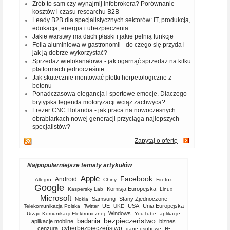
Zrób to sam czy wynajmij infobrokera? Porównanie
kosztów i czasu researchu B2B
Leady B2B dla specjalistycznych sektorów: IT, produkcja,
edukacja, energia i ubezpieczenia
Jakie warstwy ma dach płaski i jakie pełnią funkcje
Folia aluminiowa w gastronomii - do czego się przyda i
jak ją dobrze wykorzystać?
Sprzedaż wielokanałowa - jak ogarnąć sprzedaż na kilku
platformach jednocześnie
Jak skutecznie montować płotki herpetologiczne z
betonu
Ponadczasowa elegancja i sportowe emocje. Dlaczego
brytyjska legenda motoryzacji wciąż zachwyca?
Frezer CNC Holandia - jak praca na nowoczesnych
obrabiarkach nowej generacji przyciąga najlepszych
specjalistów?
Zapytaj o ofertę
Najpopularniejsze tematy artykułów
Apple
Facebook
Android
Allegro
Chiny
Firefox
Google
Komisja Europejska
Kaspersky Lab
Linux
Microsoft
Samsung
Stany Zjednoczone
Nokia
UE
USA
Unia Europejska
Telekomunikacja Polska
Twitter
UKE
Windows
Urząd Komunikacji Elektronicznej
YouTube
aplikacje
bezpieczeństwo
badania
aplikacje mobilne
biznes
cyberbezpieczeństwo
e-
cenzura
dane osobowe