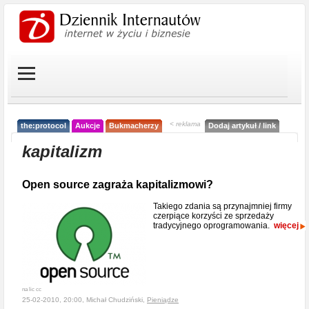
< reklama
the:protocol
Aukcje
Bukmacherzy
Dodaj artykuł / link
kapitalizm
Open source zagraża kapitalizmowi?
Takiego zdania są przynajmniej firmy
czerpiące korzyści ze sprzedaży
tradycyjnego oprogramowania.
więcej
na lic cc
25-02-2010, 20:00, Michał Chudziński,
Pieniądze