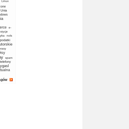
Linux
zone
Unia
ndows
ia
erce
e-
stycje
yka
nols
podatki
utorskie
prasy
isy
ny
spam
telefony
ygasl
ktualna
agów