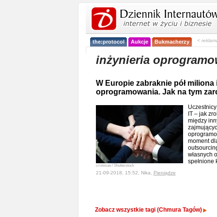
< reklam
the:protocol
Aukcje
Bukmacherzy
inżynieria oprogramo
W Europie zabraknie pół miliona
oprogramowania. Jak na tym zar
Uczestnicy
IT – jak zr
między inn
zajmujących
oprogramow
moment dla 
outsourcin
własnych o
spełnione 
cristovao / Shutterstock
21-09-2018, 15:52, Nika,
Pieniądze
Zobacz wszystkie tagi (Chmura Tagów)