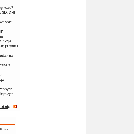
eagować?
 3D, DHI i
ównanie
T,
ia
funkcje
ię przyda i
zedaż na
czne z
e.
iąż
zesnych
jlepszych
 ofertę
Firefox