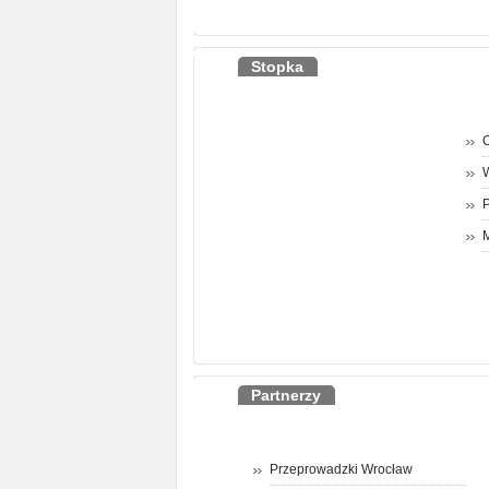
Stopka
O
P
M
Partnerzy
Przeprowadzki Wrocław