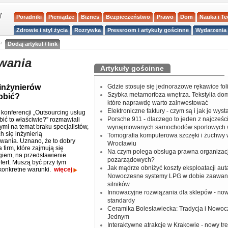
Poradniki
Pieniądze
Biznes
Bezpieczeństwo
Prawo
Dom
Nauka i T
Zdrowie i styl życia
Rozrywka
Pressroom i artykuły gościnne
Wydarzenia 
a
Dodaj artykuł / link
wania
Artykuły gościnne
 inżynierów
Gdzie stosuje się jednorazowe rękawice fo
Szybka metamorfoza wnętrza. Tekstylia do
obić?
które naprawdę warto zainwestować
Elektroniczne faktury - czym są i jak je wys
 konferencji „Outsourcing usług
Porsche 911 - dlaczego to jeden z najcześci
obić to właściwie?” rozmawiali
ymi na temat braku specjalistów,
wynajmowanych samochodów sportowych 
 się inżynierią
Tomografia komputerowa szczęki i żuchwy
ania. Uznano, że to dobry
Wrocławiu
firm, które zajmują się
Na czym polega obsługa prawna organizacj
giem, na przedstawienie
pozarządowych?
fert. Muszą być przy tym
Jak mądrze obniżyć koszty eksploatacji aut
konkretne warunki.
więcej
Nowoczesne systemy LPG w dobie zaawa
silników
Innowacyjne rozwiązania dla sklepów - no
standardy
Ceramika Bolesławiecka: Tradycja i Nowo
Jednym
Interaktywne atrakcje w Krakowie - nowy tr