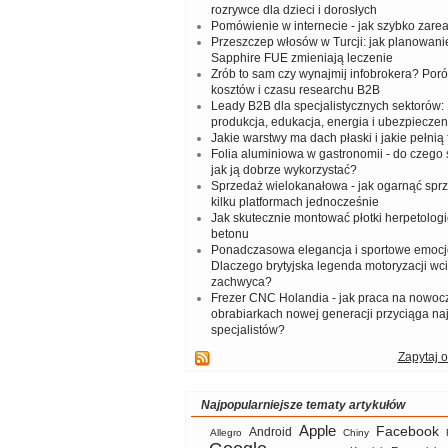
rozrywce dla dzieci i dorosłych
Pomówienie w internecie - jak szybko zar
Przeszczep włosów w Turcji: jak planowanie
Sapphire FUE zmieniają leczenie
Zrób to sam czy wynajmij infobrokera? Por
kosztów i czasu researchu B2B
Leady B2B dla specjalistycznych sektorów: I
produkcja, edukacja, energia i ubezpieczen
Jakie warstwy ma dach płaski i jakie pełnią 
Folia aluminiowa w gastronomii - do czego s
jak ją dobrze wykorzystać?
Sprzedaż wielokanałowa - jak ogarnąć spr
kilku platformach jednocześnie
Jak skutecznie montować płotki herpetologi
betonu
Ponadczasowa elegancja i sportowe emocj
Dlaczego brytyjska legenda motoryzacji wc
zachwyca?
Frezer CNC Holandia - jak praca na nowoc
obrabiarkach nowej generacji przyciąga na
specjalistów?
Zapytaj o
Najpopularniejsze tematy artykułów
Apple
Facebook
Android
Allegro
Chiny