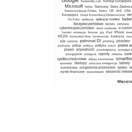
Google
Komisja Europejska
Kaspersky Lab
Microsoft
Samsung
Stany Zjednoc
Nokia
UE
USA
Telekomunikacja Polska
Twitter
UKE
Europejska
Wi
Urząd Komunikacji Elektronicznej
badan
aplikacje mobilne
YouTube
aplikacje
bezpieczeństwo
biznes
cenzura
cyberbezpieczeństwo
e-comm
dane osobowe
iPhone
handel
edukacja
finanse
gry
iPad
inwe
kf12m
konkursy
komunikat firmy
konferencje
muz
patronat DI
piractwo
p2p
patenty
phishing
prawa a
policja
polityka
podcasty
politycy
praca
prawo
prywatność
przedsiębiorcy
przegląd 
serw
raporty
przeglądarki
przejęcia
reklama
smartfo
społecznościowe
sklepy internetowe
startupy
tablety
sprzedaż
sztuczna inteligencja
w
urządzenia przenośne
wideo
komórkowe
własność intele
wyniki finansowe
wyszukiwarki
Więcej t