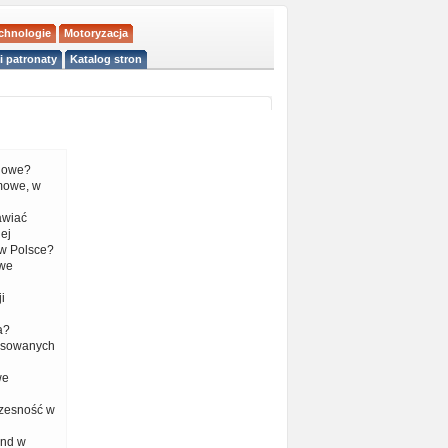
echnologie
Motoryzacja
i patronaty
Katalog stron
liowe?
mowe, w
tawiać
ej
w Polsce?
 we
i
a?
nsowanych
we
czesność w
end w