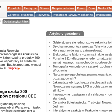
Poradniki
Pieniądze
Biznes
Bezpieczeństwo
Prawo
Dom
Nauka i T
Zdrowie i styl życia
Rozrywka
Pressroom i artykuły gościnne
Wydarzenia 
a
Dodaj artykuł / link
Artykuły gościnne
Gdzie stosuje się jednorazowe rękawice fo
Szybka metamorfoza wnętrza. Tekstylia do
które naprawdę warto zainwestować
encja Rozwoju
orczości ogłasza konkurs na
Elektroniczne faktury - czym są i jak je wys
y, które rozwiną produkty 400
Porsche 911 - dlaczego to jeden z najcześci
we współpracy ze średnimi i
wynajmowanych samochodów sportowych 
mami. Budżet programu wynosi
Tomografia komputerowa szczęki i żuchwy
ów zł.
więcej
Wrocławiu
Na czym polega obsługa prawna organizacj
pozarządowych?
Jak mądrze obniżyć koszty eksploatacji aut
Nowoczesne systemy LPG w dobie zaawa
silników
enge szuka 200
Innowacyjne rozwiązania dla sklepów - no
upów z regionu CEE
standardy
Ceramika Bolesławiecka: Tradycja i Nowo
egionalną siedzibę
Jednym
nge obrał Warszawę, miasto,
Interaktywne atrakcje w Krakowie - nowy tr
 częściej ustawiane jest w