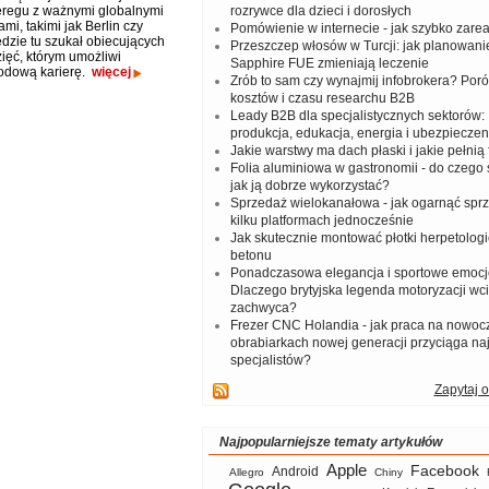
regu z ważnymi globalnymi
rozrywce dla dzieci i dorosłych
i, takimi jak Berlin czy
Pomówienie w internecie - jak szybko zar
dzie tu szukał obiecujących
Przeszczep włosów w Turcji: jak planowanie
ięć, którym umożliwi
Sapphire FUE zmieniają leczenie
odową karierę.
więcej
Zrób to sam czy wynajmij infobrokera? Por
kosztów i czasu researchu B2B
Leady B2B dla specjalistycznych sektorów: I
produkcja, edukacja, energia i ubezpieczen
Jakie warstwy ma dach płaski i jakie pełnią 
Folia aluminiowa w gastronomii - do czego s
jak ją dobrze wykorzystać?
Sprzedaż wielokanałowa - jak ogarnąć spr
kilku platformach jednocześnie
Jak skutecznie montować płotki herpetologi
betonu
Ponadczasowa elegancja i sportowe emocj
Dlaczego brytyjska legenda motoryzacji wc
zachwyca?
Frezer CNC Holandia - jak praca na nowoc
obrabiarkach nowej generacji przyciąga na
specjalistów?
Zapytaj o
Najpopularniejsze tematy artykułów
Apple
Facebook
Android
Allegro
Chiny