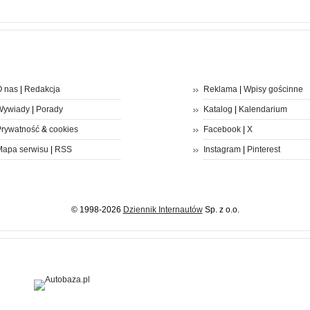
 nas
|
Redakcja
Reklama
|
Wpisy gościnne
Wywiady
|
Porady
Katalog
|
Kalendarium
rywatność
&
cookies
Facebook
|
X
apa serwisu
|
RSS
Instagram
|
Pinterest
© 1998-2026
Dziennik Internautów
Sp. z o.o.