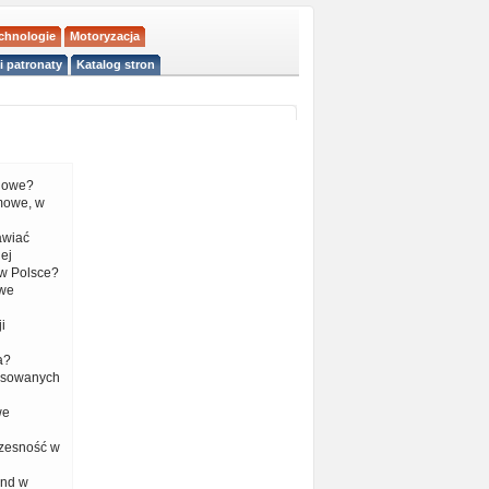
echnologie
Motoryzacja
i patronaty
Katalog stron
liowe?
mowe, w
tawiać
ej
w Polsce?
 we
i
a?
nsowanych
we
czesność w
end w