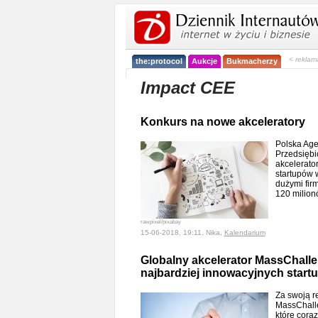
< reklam
the:protocol
Aukcje
Bukmacherzy
Impact CEE
Konkurs na nowe akceleratory
Polska Ag
Przedsiębi
akcelerator
startupów 
dużymi fir
120 milion
rawpixel/pixabay
15-06-2018, 19:11, Nika,
Kalendarium
Globalny akcelerator MassChall
najbardziej innowacyjnych start
Za swoją r
MassChalle
które coraz