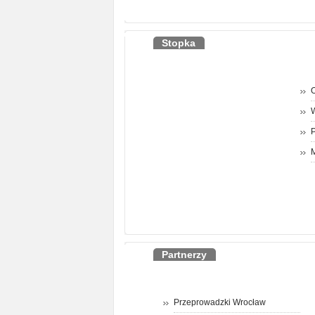
Stopka
O
P
M
Partnerzy
Przeprowadzki Wrocław