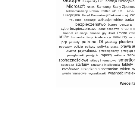
Google
Komisja Europejska
Kaspersky Lab
Microsoft
Samsung
Stany Zjednoc
Nokia
UE
USA
Telekomunikacja Polska
Twitter
UKE
Europejska
Wi
Urząd Komunikacji Elektronicznej
badan
aplikacje mobilne
YouTube
aplikacje
bezpieczeństwo
biznes
cenzura
cyberbezpieczeństwo
e-comm
dane osobowe
iPhone
handel
edukacja
finanse
gry
iPad
inwe
kf12m
konkursy
komunikat firmy
konferencje
muz
patronat DI
piractwo
p2p
patenty
phishing
prawa a
policja
polityka
podcasty
politycy
praca
prawo
prywatność
przedsiębiorcy
przegląd 
serw
raporty
przeglądarki
przejęcia
reklama
smartfo
społecznościowe
sklepy internetowe
startupy
tablety
sprzedaż
sztuczna inteligencja
w
urządzenia przenośne
wideo
komórkowe
własność intele
wyniki finansowe
wyszukiwarki
Więcej t