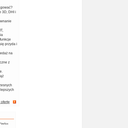
eagować?
 3D, DHI i
ównanie
T,
ia
funkcje
ię przyda i
zedaż na
czne z
e.
iąż
zesnych
jlepszych
 ofertę
Firefox