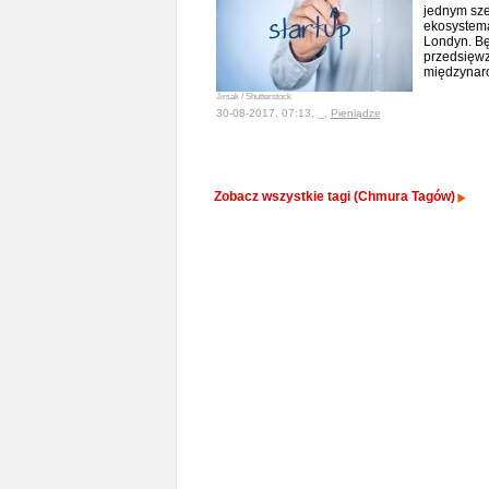
jednym sze
ekosystemam
Londyn. Bę
przedsięwz
międzynar
Jirsak / Shutterstock
30-08-2017, 07:13, _,
Pieniądze
Zobacz wszystkie tagi (Chmura Tagów)