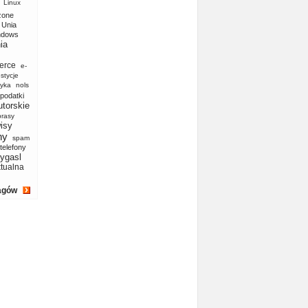
Linux
zone
Unia
ndows
ia
erce
e-
stycje
yka
nols
podatki
utorskie
prasy
isy
ny
spam
telefony
ygasl
ktualna
agów