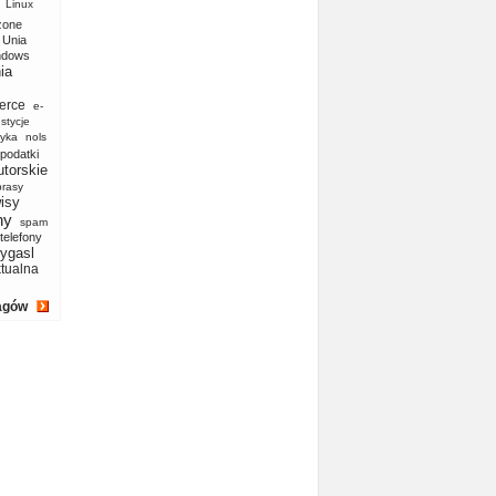
Linux
zone
Unia
ndows
ia
erce
e-
stycje
yka
nols
podatki
utorskie
prasy
isy
ny
spam
telefony
ygasl
ktualna
agów