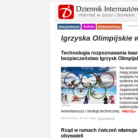
< reklam
the:protocol
Aukcje
Bukmacherzy
Igrzyska Olimpijskie 
Technologia rozpoznawania twa
bezpieczeństwo Igrzysk Olimpijs
Na terenie
mają pojawi
względu na
systemy be
program ro
zagwarantu
uczestnikó
w historii 
rozpoznawa
Gellinger
wykorzyst
wolontariuszy i obsługi technicznej.
więcej
28-03-2019, 20:54, Nika,
Technologie
Rząd w ramach ćwiczeń włamuje 
obywateli