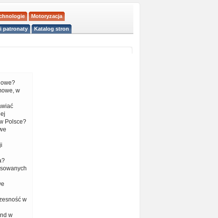
echnologie
Motoryzacja
i patronaty
Katalog stron
liowe?
mowe, w
tawiać
ej
w Polsce?
 we
i
a?
nsowanych
we
czesność w
end w