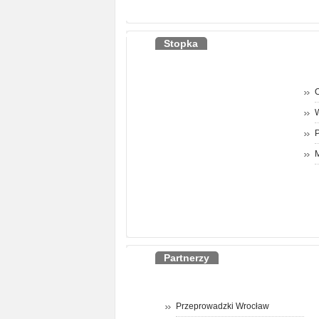
Stopka
O
P
M
Partnerzy
Przeprowadzki Wrocław