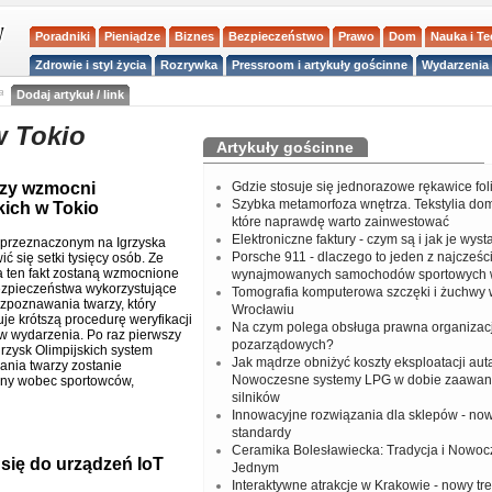
Poradniki
Pieniądze
Biznes
Bezpieczeństwo
Prawo
Dom
Nauka i T
Zdrowie i styl życia
Rozrywka
Pressroom i artykuły gościnne
Wydarzenia 
a
Dodaj artykuł / link
w Tokio
Artykuły gościnne
rzy wzmocni
Gdzie stosuje się jednorazowe rękawice fo
Szybka metamorfoza wnętrza. Tekstylia do
kich w Tokio
które naprawdę warto zainwestować
Elektroniczne faktury - czym są i jak je wys
 przeznaczonym na Igrzyska
Porsche 911 - dlaczego to jeden z najcześci
ć się setki tysięcy osób. Ze
 ten fakt zostaną wzmocnione
wynajmowanych samochodów sportowych 
zpieczeństwa wykorzystujące
Tomografia komputerowa szczęki i żuchwy
zpoznawania twarzy, który
Wrocławiu
je krótszą procedurę weryfikacji
Na czym polega obsługa prawna organizacj
w wydarzenia. Po raz pierwszy
pozarządowych?
Igrzysk Olimpijskich system
Jak mądrze obniżyć koszty eksploatacji aut
nia twarzy zostanie
Nowoczesne systemy LPG w dobie zaawa
any wobec sportowców,
silników
Innowacyjne rozwiązania dla sklepów - no
standardy
Ceramika Bolesławiecka: Tradycja i Nowo
się do urządzeń IoT
Jednym
Interaktywne atrakcje w Krakowie - nowy tr