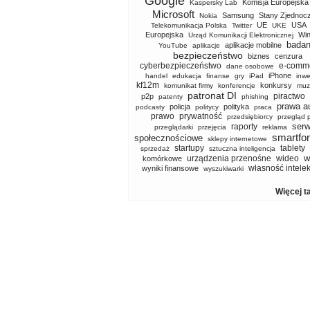
Google
Komisja Europejska
Kaspersky Lab
Microsoft
Samsung
Stany Zjednoc
Nokia
UE
USA
Telekomunikacja Polska
Twitter
UKE
Europejska
Wi
Urząd Komunikacji Elektronicznej
badan
aplikacje mobilne
YouTube
aplikacje
bezpieczeństwo
biznes
cenzura
cyberbezpieczeństwo
e-comm
dane osobowe
iPhone
handel
edukacja
finanse
gry
iPad
inwe
kf12m
konkursy
komunikat firmy
konferencje
muz
patronat DI
piractwo
p2p
patenty
phishing
prawa a
policja
polityka
podcasty
politycy
praca
prawo
prywatność
przedsiębiorcy
przegląd 
serw
raporty
przeglądarki
przejęcia
reklama
smartfo
społecznościowe
sklepy internetowe
startupy
tablety
sprzedaż
sztuczna inteligencja
w
urządzenia przenośne
wideo
komórkowe
własność intele
wyniki finansowe
wyszukiwarki
Więcej t