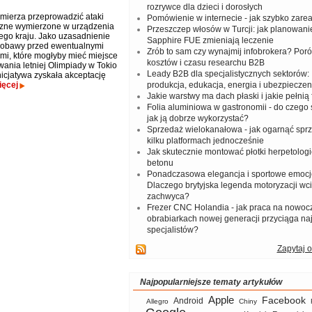
rozrywce dla dzieci i dorosłych
mierza przeprowadzić ataki
Pomówienie w internecie - jak szybko zar
czne wymierzone w urządzenia
Przeszczep włosów w Turcji: jak planowanie
tego kraju. Jako uzasadnienie
Sapphire FUE zmieniają leczenie
 obawy przed ewentualnymi
Zrób to sam czy wynajmij infobrokera? Por
mi, które mogłyby mieć miejsce
kosztów i czasu researchu B2B
wania letniej Olimpiady w Tokio
Leady B2B dla specjalistycznych sektorów: I
nicjatywa zyskała akceptację
ięcej
produkcja, edukacja, energia i ubezpieczen
Jakie warstwy ma dach płaski i jakie pełnią 
Folia aluminiowa w gastronomii - do czego s
jak ją dobrze wykorzystać?
Sprzedaż wielokanałowa - jak ogarnąć spr
kilku platformach jednocześnie
Jak skutecznie montować płotki herpetologi
betonu
Ponadczasowa elegancja i sportowe emocj
Dlaczego brytyjska legenda motoryzacji wc
zachwyca?
Frezer CNC Holandia - jak praca na nowoc
obrabiarkach nowej generacji przyciąga na
specjalistów?
Zapytaj o
Najpopularniejsze tematy artykułów
Apple
Facebook
Android
Allegro
Chiny