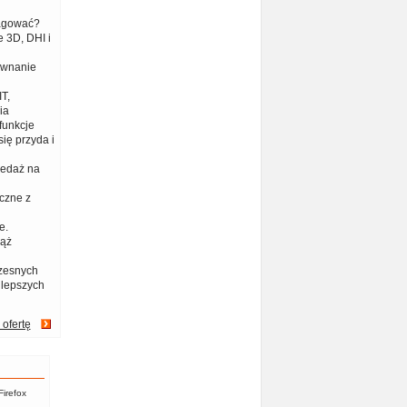
eagować?
 3D, DHI i
ównanie
T,
ia
funkcje
ię przyda i
zedaż na
czne z
e.
iąż
zesnych
jlepszych
 ofertę
Firefox