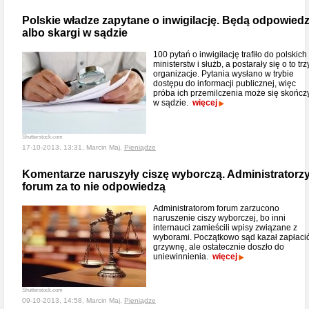
Polskie władze zapytane o inwigilację. Będą odpowiedz
albo skargi w sądzie
100 pytań o inwigilację trafiło do polskich
ministerstw i służb, a postarały się o to trz
organizacje. Pytania wysłano w trybie
dostępu do informacji publicznej, więc
próba ich przemilczenia może się skończ
w sądzie.
więcej
Shutterstock.com
17-10-2013, 13:31, Marcin Maj,
Pieniądze
Komentarze naruszyły ciszę wyborczą. Administratorz
forum za to nie odpowiedzą
Administratorom forum zarzucono
naruszenie ciszy wyborczej, bo inni
internauci zamieścili wpisy związane z
wyborami. Początkowo sąd kazał zapłaci
grzywnę, ale ostatecznie doszło do
uniewinnienia.
więcej
Shutterstock.com
09-10-2013, 14:58, Marcin Maj,
Pieniądze