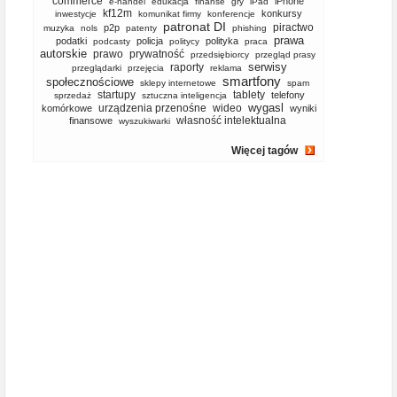
commerce
iPhone
e-handel
edukacja
finanse
gry
iPad
kf12m
konkursy
inwestycje
komunikat firmy
konferencje
patronat DI
piractwo
p2p
muzyka
nols
patenty
phishing
prawa
podatki
policja
polityka
podcasty
politycy
praca
autorskie
prawo
prywatność
przedsiębiorcy
przegląd prasy
serwisy
raporty
przeglądarki
przejęcia
reklama
smartfony
społecznościowe
sklepy internetowe
spam
startupy
tablety
telefony
sprzedaż
sztuczna inteligencja
wygasl
urządzenia przenośne
wideo
komórkowe
wyniki
własność intelektualna
finansowe
wyszukiwarki
Więcej tagów