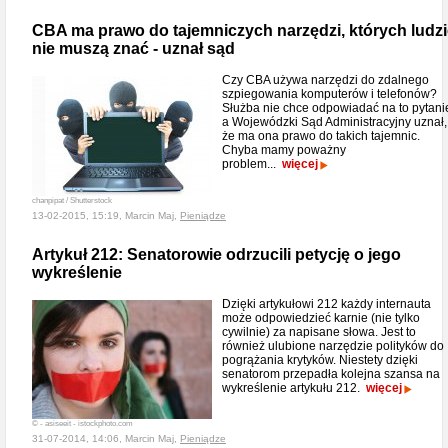
CBA ma prawo do tajemniczych narzędzi, których ludzi
nie muszą znać - uznał sąd
Czy CBA używa narzędzi do zdalnego
szpiegowania komputerów i telefonów?
Służba nie chce odpowiadać na to pytani
a Wojewódzki Sąd Administracyjny uznał,
że ma ona prawo do takich tajemnic.
Chyba mamy poważny
problem...
więcej
chanpipat / Shutterstock
13-02-2015, 15:19, Marcin Maj,
Pieniądze
Artykuł 212: Senatorowie odrzucili petycję o jego
wykreślenie
Dzięki artykułowi 212 każdy internauta
może odpowiedzieć karnie (nie tylko
cywilnie) za napisane słowa. Jest to
również ulubione narzędzie polityków do
pogrążania krytyków. Niestety dzięki
senatorom przepadła kolejna szansa na
wykreślenie artykułu 212.
więcej
© - asiseeit - istockphoto.com
31-07-2014, 14:06, Marcin Maj,
Pieniądze