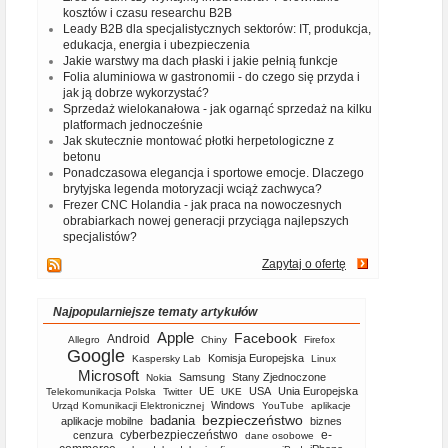
kosztów i czasu researchu B2B
Leady B2B dla specjalistycznych sektorów: IT, produkcja,
edukacja, energia i ubezpieczenia
Jakie warstwy ma dach płaski i jakie pełnią funkcje
Folia aluminiowa w gastronomii - do czego się przyda i
jak ją dobrze wykorzystać?
Sprzedaż wielokanałowa - jak ogarnąć sprzedaż na kilku
platformach jednocześnie
Jak skutecznie montować płotki herpetologiczne z
betonu
Ponadczasowa elegancja i sportowe emocje. Dlaczego
brytyjska legenda motoryzacji wciąż zachwyca?
Frezer CNC Holandia - jak praca na nowoczesnych
obrabiarkach nowej generacji przyciąga najlepszych
specjalistów?
Zapytaj o ofertę
Najpopularniejsze tematy artykułów
Apple
Facebook
Android
Allegro
Chiny
Firefox
Google
Komisja Europejska
Kaspersky Lab
Linux
Microsoft
Samsung
Stany Zjednoczone
Nokia
UE
USA
Unia Europejska
Telekomunikacja Polska
Twitter
UKE
Windows
Urząd Komunikacji Elektronicznej
YouTube
aplikacje
bezpieczeństwo
badania
aplikacje mobilne
biznes
cyberbezpieczeństwo
e-
cenzura
dane osobowe