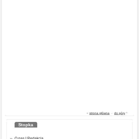
«
strona główna
-
do góry
^
Stopka
O nas
|
Redakcja