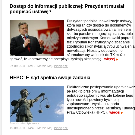
Dostęp do informacji publicznej: Prezydent musiał
podpisać ustawę?
Prezydent podpisał nowelizację ustawy,
która ograniczy dostęp do dokumentów
dotyczących gospodarowania mieniem
skarbu państwa i negocjacji na szczeblu
międzynarodowym. Komorowski poprosi
też Trybunał Konstytucyjny o zbadanie
zgodności z konstytucją trybu uchwalenia
nowelizacji. Niestety odpowiednio
sformułowany wniosek do TK może
sprawić, iż kontrowersyjne przepisy uzyskają akceptację.
więcej
26-09-2011, 12:13, Marcin Maj,
Pieniądze
HFPC: E-sąd spełnia swoje zadania
Elektroniczne postępowanie upominawc
(e-sąd) to przełom w informatyzacji
polskiego sądownictwa, ale kolejne tego
typu nowości powinny być lepiej
zaplanowane - wynika z raportu
udostępnionego przez Helsińską Fundac
Praw Człowieka (HFPC).
więcej
© arturbo at istockphoto.com
19-09-2011, 14:48, Marcin Maj,
Pieniądze