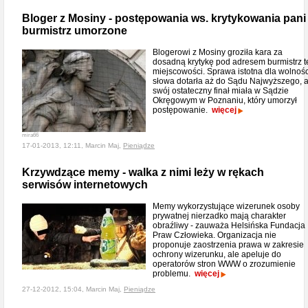
Bloger z Mosiny - postępowania ws. krytykowania pani
burmistrz umorzone
Blogerowi z Mosiny groziła kara za
dosadną krytykę pod adresem burmistrz t
miejscowości. Sprawa istotna dla wolnośc
słowa dotarła aż do Sądu Najwyższego, 
swój ostateczny finał miała w Sądzie
Okręgowym w Poznaniu, który umorzył
postępowanie.
więcej
mira66
17-01-2013, 12:11, Marcin Maj,
Pieniądze
Krzywdzące memy - walka z nimi leży w rękach
serwisów internetowych
Memy wykorzystujące wizerunek osoby
prywatnej nierzadko mają charakter
obraźliwy - zauważa Helsińska Fundacja
Praw Człowieka. Organizacja nie
proponuje zaostrzenia prawa w zakresie
ochrony wizerunku, ale apeluje do
operatorów stron WWW o zrozumienie
problemu.
więcej
27-12-2012, 15:04, Marcin Maj,
Pieniądze