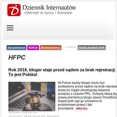
< reklama
the:protocol
Aukcje
Bukmacherzy
Dodaj artykuł / link
HFPC
Rok 2016, bloger staje przed sądem za brak rejestracji.
To jest Polska!
W Polsce każdy bloger może być
postawiony przed sądem za brak rejestrac
prasy bo ciągle obowiązują niejasne
przepisy z czasów PRL. Kolejną ofiarą te
prawa jest twórca bloga Jawny Przedbórz
Nawet jeśli sąd go uniewinni to
problemowe prawo i tak
pozostanie.
więcej
Paul Matthew / Shutterstock.com
18-10-2016, 08:49, Marcin Maj,
Pieniądze