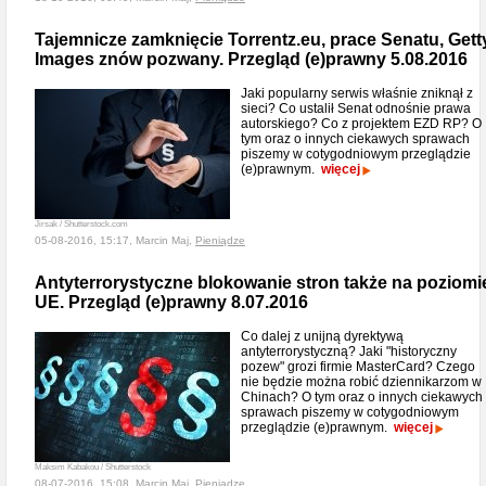
Tajemnicze zamknięcie Torrentz.eu, prace Senatu, Gett
Images znów pozwany. Przegląd (e)prawny 5.08.2016
Jaki popularny serwis właśnie zniknął z
sieci? Co ustalił Senat odnośnie prawa
autorskiego? Co z projektem EZD RP? O
tym oraz o innych ciekawych sprawach
piszemy w cotygodniowym przeglądzie
(e)prawnym.
więcej
Jirsak / Shutterstock.com
05-08-2016, 15:17, Marcin Maj,
Pieniądze
Antyterrorystyczne blokowanie stron także na poziomi
UE. Przegląd (e)prawny 8.07.2016
Co dalej z unijną dyrektywą
antyterrorystyczną? Jaki "historyczny
pozew" grozi firmie MasterCard? Czego
nie będzie można robić dziennikarzom w
Chinach? O tym oraz o innych ciekawych
sprawach piszemy w cotygodniowym
przeglądzie (e)prawnym.
więcej
Maksim Kabakou / Shutterstock
08-07-2016, 15:08, Marcin Maj,
Pieniądze