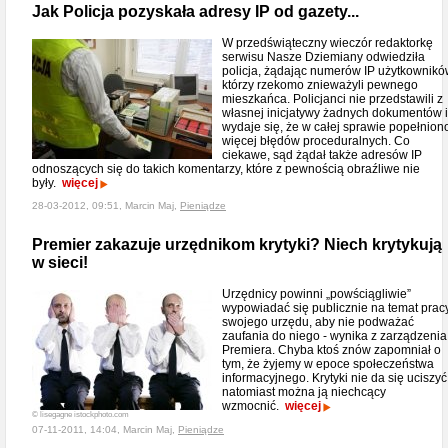
Jak Policja pozyskała adresy IP od gazety...
W przedświąteczny wieczór redaktorkę
serwisu Nasze Dziemiany odwiedziła
policja, żądając numerów IP użytkownikó
którzy rzekomo znieważyli pewnego
mieszkańca. Policjanci nie przedstawili z
własnej inicjatywy żadnych dokumentów i
wydaje się, że w całej sprawie popełnion
więcej błędów proceduralnych. Co
ciekawe, sąd żądał także adresów IP
odnoszących się do takich komentarzy, które z pewnością obraźliwe nie
były.
więcej
28-03-2012, 09:51, Marcin Maj,
Pieniądze
Premier zakazuje urzędnikom krytyki? Niech krytykują
w sieci!
Urzędnicy powinni „powściągliwie”
wypowiadać się publicznie na temat prac
swojego urzędu, aby nie podważać
zaufania do niego - wynika z zarządzenia
Premiera. Chyba ktoś znów zapomniał o
tym, że żyjemy w epoce społeczeństwa
informacyjnego. Krytyki nie da się uciszyć
natomiast można ją niechcący
wzmocnić.
więcej
© lisegagne istockphoto.com
07-11-2011, 14:04, Marcin Maj,
Pieniądze