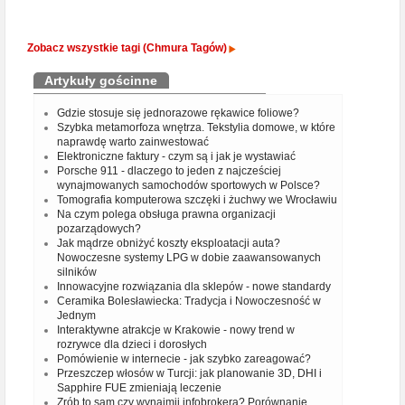
Zobacz wszystkie tagi (Chmura Tagów)
Artykuły gościnne
Gdzie stosuje się jednorazowe rękawice foliowe?
Szybka metamorfoza wnętrza. Tekstylia domowe, w które
naprawdę warto zainwestować
Elektroniczne faktury - czym są i jak je wystawiać
Porsche 911 - dlaczego to jeden z najcześciej
wynajmowanych samochodów sportowych w Polsce?
Tomografia komputerowa szczęki i żuchwy we Wrocławiu
Na czym polega obsługa prawna organizacji
pozarządowych?
Jak mądrze obniżyć koszty eksploatacji auta?
Nowoczesne systemy LPG w dobie zaawansowanych
silników
Innowacyjne rozwiązania dla sklepów - nowe standardy
Ceramika Bolesławiecka: Tradycja i Nowoczesność w
Jednym
Interaktywne atrakcje w Krakowie - nowy trend w
rozrywce dla dzieci i dorosłych
Pomówienie w internecie - jak szybko zareagować?
Przeszczep włosów w Turcji: jak planowanie 3D, DHI i
Sapphire FUE zmieniają leczenie
Zrób to sam czy wynajmij infobrokera? Porównanie