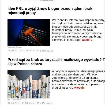
Idee PRL-u żyją! Znów bloger przed sądem brak
rejestracji prasy
W Dzienniku Internautów wspominaliśmy,
że dzięki archaicznemu polskiemu prawu
bloger może odpowiedzieć za brak
rejestracji prasy. To nie jest tylko
teoretyczna możliwość, o czym właśnie
przekonują się autorzy pewnego bloga,
którzy trafili przed sąd.
więcej
Shutterstock.com
13-10-2015, 16:09, Marcin Maj,
Pieniądze
Przed sąd za brak autoryzacji e-mailowego wywiadu? 
się w Polsce zdarza
Autoryzacja wywiadu udzielanego przez 
mail wydaje się absurdem. Mimo to
zdarzyło się, że pewna dziennikarka
została skazana za brak takiej autoryzacji
a sprawa została umorzona dopiero w
drugiej instancji.
więcej
qvist / Shutterstock.com
24-04-2015, 09:38, Marcin Maj,
Pieniądze