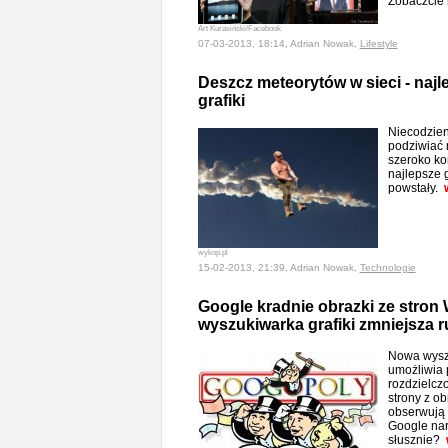
Zobaczcie 
Art Kurasiński/Facebook
07-03-2013, 18:14, Adrian Nowak,
Lifestyle
Deszcz meteorytów w sieci - naj
grafiki
Niecodzien
podziwiać 
szeroko ko
najlepsze g
powstały.
wykop.pl
15-02-2013, 21:39, Adrian Nowak,
Technologie
Google kradnie obrazki ze str
wyszukiwarka grafiki zmniejsza r
Nowa wyszu
umożliwia 
rozdzielcz
strony z o
obserwują 
Google nar
słusznie?