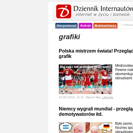
< reklam
the:protocol
Aukcje
Bukmacherzy
grafiki
Polska mistrzem świata! Przegl
grafik
Mistrzostw
Pewne natom
skomentują
obrazkami.
22-09-2014, 11:11, Marcin Maj,
Lifestyle
Niemcy wygrali mundial - przeg
demotywatorów itd.
Było jasne,
Nożnej sp
obrazkowy