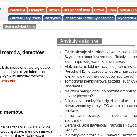
Poradniki
Pieniądze
Biznes
Bezpieczeństwo
Prawo
Dom
Nauka i T
Zdrowie i styl życia
Rozrywka
Pressroom i artykuły gościnne
Wydarzenia 
a
Dodaj artykuł / link
Artykuły gościnne
ąd memów, demotów,
Gdzie stosuje się jednorazowe rękawice fo
Szybka metamorfoza wnętrza. Tekstylia do
które naprawdę warto zainwestować
Elektroniczne faktury - czym są i jak je wys
o było niepewne, ale się udało.
Porsche 911 - dlaczego to jeden z najcześci
iast było to, że internauci
 wynik mistrzostw różnymi
wynajmowanych samochodów sportowych 
więcej
Tomografia komputerowa szczęki i żuchwy
Wrocławiu
Na czym polega obsługa prawna organizacj
pozarządowych?
Jak mądrze obniżyć koszty eksploatacji aut
Nowoczesne systemy LPG w dobie zaawa
silników
ląd memów,
Innowacyjne rozwiązania dla sklepów - no
standardy
Ceramika Bolesławiecka: Tradycja i Nowo
 że Mistrzostwa Świata w Piłce
Jednym
owodują wysyp memów i innych
Interaktywne atrakcje w Krakowie - nowy tr
ch komentarzy. Najnowsze