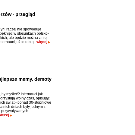
rzów - przegląd
yni raczej nie spowoduje
pęknięć w stosunkach polsko-
ich, ale będzie można z niej
nternauci już to robią.
więcej
najlepsze memy, demoty
, by myśleć? Internauci jak
orzystują wolny czas, opisując
 ich świat - ponad 30-stopniowe
tatnich dniach były jednym z
j przywoływanych
ięcej