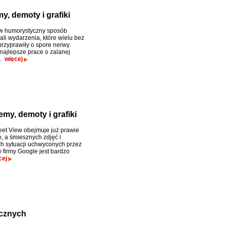
, demoty i grafiki
 w humorystyczny sposób
i wydarzenia, które wielu bez
przyprawiły o spore nerwy.
najlepsze prace o zalanej
e.
więcej
my, demoty i grafiki
eet View obejmuje już prawie
, a śmiesznych zdjęć i
h sytuacji uchwyconych przez
firmy Google jest bardzo
cej
icznych