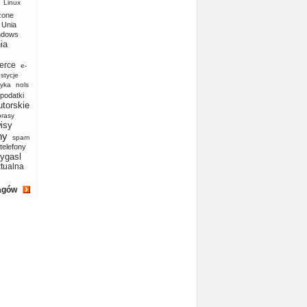
Linux
zone
Unia
ndows
ia
erce
e-
stycje
yka
nols
podatki
utorskie
prasy
isy
ny
spam
telefony
ygasl
ktualna
agów