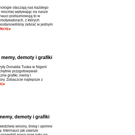
ologie otaczają nas każdego
z mocniej wpływając na nasze
ernauci podsumowują to w
emotywatorach, z których
postanowiliśmy zebrać w jednym
ięcej
 memy, demoty i grafiki
izyty Donalda Tuska w Nigerii
 chętnie przygotowywali
zne grafiki, memy i
ry. Zobaczcie najlepsze z
ej
memy, demoty i grafiki
awdziwej wiosny, śnieg i ujemne
. Internauci jak zawsze
 przywitali nową porę roku na