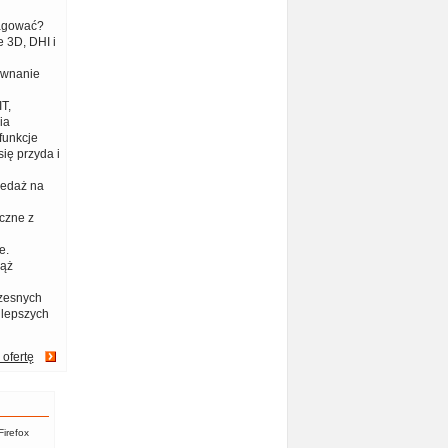
eagować?
 3D, DHI i
ównanie
T,
ia
funkcje
ię przyda i
zedaż na
czne z
e.
iąż
zesnych
jlepszych
 ofertę
Firefox