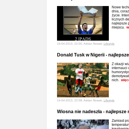
Nowe techn
dnia, cora
życie. Int
licznych d
najlepsze 
miejscu.
w
16-04-2013, 22:00, Adrian Nowak,
Lifestyle
Donald Tusk w Nigerii - najlepsze
Z okazji w
internauci
humorystyc
demotywato
nich.
więc
14-04-2013, 22:08, Adrian Nowak,
Lifestyle
Wiosna nie nadeszła - najlepsze 
Zamiast pr
temperatury
kreatywnie