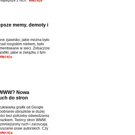
najlepsze z nich.
więcej
lepsze memy, demoty i
ne zjawisko, jakie można było
nad rosyjskim niebem, było
mentowane w sieci. Zobaczcie
rafiki, jakie w związku z tym
więcej
on WWW? Nowa
uch do stron
kiwarka grafik od Google
pobranie obrazków w dużej
ości bez potrzeby odwiedzania
brazkiem. Twórcy stron WWW
zmniejszony ruch i zarzucają
uszanie praw autorskich. Czy
więcej