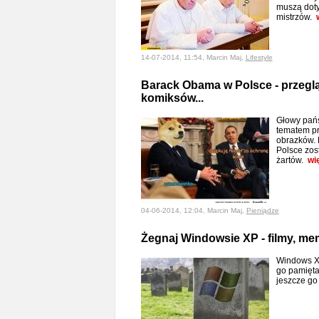
muszą dot
mistrzów.
14-07-2014, 11:54, Marcin Maj,
Lifestyle
Barack Obama w Polsce - przeg
komiksów...
Głowy pań
tematem p
obrazków.
Polsce zos
żartów.
wi
04-06-2014, 12:04, Marcin Maj,
Pieniądze
Żegnaj Windowsie XP - filmy, memy
Windows XP
go pamięta
jeszcze g