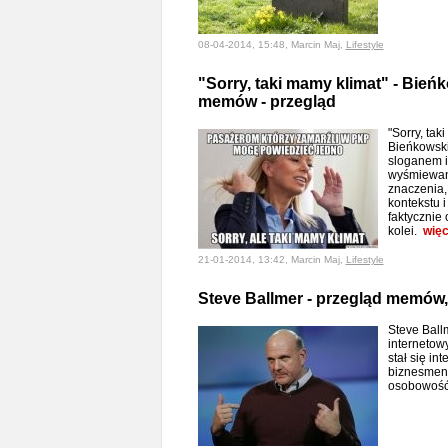
08-04-2014, 15:48, Marcin Maj,
Lifestyle
"Sorry, taki mamy klimat" - Bie
memów - przegląd
"Sorry, tak
Bieńkowski
sloganem i
wyśmiewani
znaczenia,
kontekstu 
faktycznie
kolei.
więc
21-01-2014, 13:42, Marcin Maj,
Lifestyle
Steve Ballmer - przegląd memów, 
Steve Ball
internetow
stał się i
biznesmen 
osobowoś