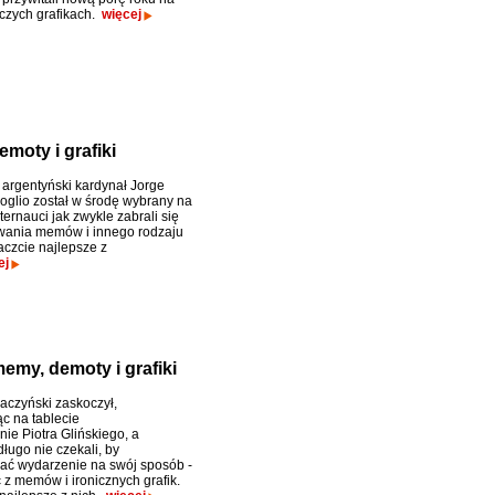
czych grafikach.
więcej
moty i grafiki
 argentyński kardynał Jorge
oglio został w środę wybrany na
ternauci jak zwykle zabrali się
wania memów i innego rodzaju
aczcie najlepsze z
ej
emy, demoty i grafiki
aczyński zaskoczył,
c na tablecie
ie Piotra Glińskiego, a
długo nie czekali, by
ć wydarzenie na swój sposób -
 z memów i ironicznych grafik.