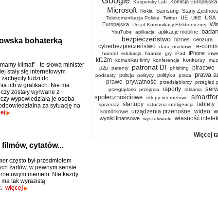
Google
Komisja Europejska
Kaspersky Lab
Microsoft
Samsung
Stany Zjednoc
Nokia
UE
USA
Telekomunikacja Polska
Twitter
UKE
Europejska
Wi
Urząd Komunikacji Elektronicznej
badan
aplikacje mobilne
YouTube
aplikacje
bezpieczeństwo
ńkowska bohaterką
biznes
cenzura
cyberbezpieczeństwo
e-comm
dane osobowe
iPhone
handel
edukacja
finanse
gry
iPad
inwe
kf12m
konkursy
komunikat firmy
konferencje
muz
i mamy klimat" - te słowa minister
patronat DI
piractwo
p2p
patenty
phishing
ej stały się internetowym
prawa a
policja
polityka
podcasty
politycy
praca
 zachęciły ludzi do
prawo
prywatność
przedsiębiorcy
przegląd 
a ich w grafikach. Nie ma
serw
raporty
przeglądarki
przejęcia
reklama
 czy zostały wyrwane z
smartfo
społecznościowe
sklepy internetowe
i czy wypowiedziała je osoba
startupy
tablety
sprzedaż
sztuczna inteligencja
 odpowiedzialna za sytuację na
w
urządzenia przenośne
wideo
komórkowe
ej
własność intele
wyniki finansowe
wyszukiwarki
Więcej t
filmów, cytatów...
mer często był przedmiotem
ych żartów, w pewnym sensie
nternetowym memem. Nie każdy
ma tak wyrazistą
ć.
więcej