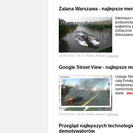
Zalana Warszawa - najlepsze memy
Internauci
podsumowal
wątpienia 
Zobaczcie 
Warszawi
10-06-2013, 16:17, Adrian Nowak,
Lifestyle
Google Street View - najlepsze me
Usługa Str
całą Polskę
nietypowyc
samochody 
wiele.
wię
23-04-2013, 18:39, Adrian Nowak,
Lifestyle
Przegląd najlepszych technolog
demotywatorów