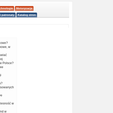
echnologie
Motoryzacja
i patronaty
Katalog stron
liowe?
mowe, w
tawiać
ej
w Polsce?
 we
i
a?
nsowanych
we
czesność w
end w