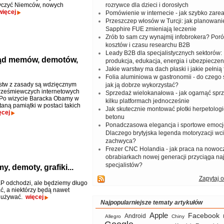
yczyć Niemców, nowych
rozrywce dla dzieci i dorosłych
więcej
Pomówienie w internecie - jak szybko zar
Przeszczep włosów w Turcji: jak planowanie
Sapphire FUE zmieniają leczenie
Zrób to sam czy wynajmij infobrokera? Por
kosztów i czasu researchu B2B
Leady B2B dla specjalistycznych sektorów: I
ląd memów, demotów,
produkcja, edukacja, energia i ubezpieczen
Jakie warstwy ma dach płaski i jakie pełnią 
Folia aluminiowa w gastronomii - do czego s
stw z zasady są wdzięcznym
jak ją dobrze wykorzystać?
rześmiewczych internetowych
Sprzedaż wielokanałowa - jak ogarnąć spr
 Po wizycie Baracka Obamy w
kilku platformach jednocześnie
taną pamiątki w postaci takich
Jak skutecznie montować płotki herpetologi
ęcej
betonu
Ponadczasowa elegancja i sportowe emocj
Dlaczego brytyjska legenda motoryzacji wc
zachwyca?
Frezer CNC Holandia - jak praca na nowoc
obrabiarkach nowej generacji przyciąga na
specjalistów?
, demoty, grafiki...
Zapytaj o
 odchodzi, ale będziemy długo
ć, a niektórzy będą nawet
o używać.
więcej
Najpopularniejsze tematy artykułów
Apple
Facebook
Android
Allegro
Chiny