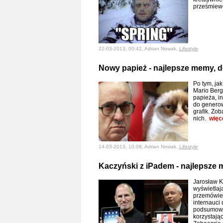
prześmiew
22-03-2013, 00:42, Adrian Nowak,
Lifestyle
Nowy papież - najlepsze memy, de
Po tym, jak
Mario Berg
papieża, in
do genero
grafik. Zob
nich.
więc
14-03-2013, 10:08, Adrian Nowak,
Lifestyle
Kaczyński z iPadem - najlepsze m
Jarosław K
wyświetlają
przemówien
internauci 
podsumowa
korzystając