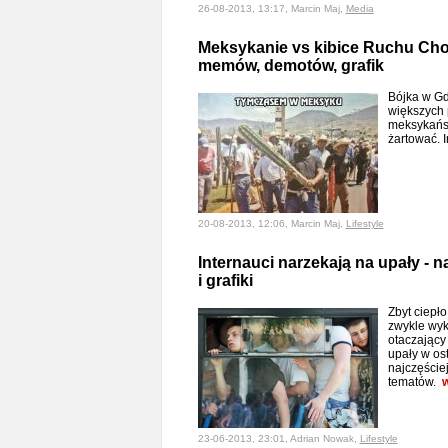
26-08-2013, 13:17, Marcin Maj,
Media
Meksykanie vs kibice Ruchu Cho
memów, demotów, grafik
Bójka w Gd
większych 
meksykańsk
żartować. I
20-08-2013, 12:06, Marcin Maj,
Lifestyle
Internauci narzekają na upały - 
i grafiki
Zbyt ciepło
zwykle wyk
otaczający
upały w os
najczęście
tematów.
w
23-06-2013, 23:01, Adrian Nowak,
Lifestyle