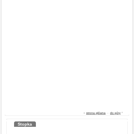
«
strona główna
-
do góry
^
Stopka