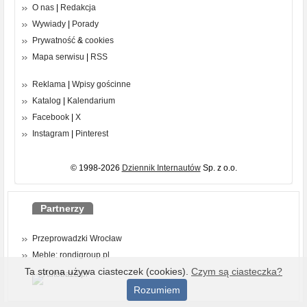
O nas
|
Redakcja
Wywiady
|
Porady
Prywatność
&
cookies
Mapa serwisu
|
RSS
Reklama
|
Wpisy gościnne
Katalog
|
Kalendarium
Facebook
|
X
Instagram
|
Pinterest
© 1998-2026
Dziennik Internautów
Sp. z o.o.
Partnerzy
Przeprowadzki Wrocław
Meble: rondigroup.pl
Ta strona używa ciasteczek (cookies).
Czym są ciasteczka?
Rozumiem