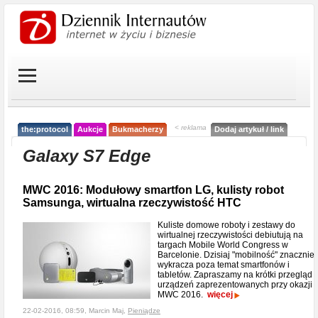
< reklama
the:protocol
Aukcje
Bukmacherzy
Dodaj artykuł / link
Galaxy S7 Edge
MWC 2016: Modułowy smartfon LG, kulisty robot
Samsunga, wirtualna rzeczywistość HTC
Kuliste domowe roboty i zestawy do
wirtualnej rzeczywistości debiutują na
targach Mobile World Congress w
Barcelonie. Dzisiaj "mobilność" znacznie
wykracza poza temat smartfonów i
tabletów. Zapraszamy na krótki przegląd
urządzeń zaprezentowanych przy okazji
MWC 2016.
więcej
22-02-2016, 08:59, Marcin Maj,
Pieniądze