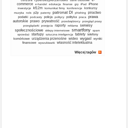
cyberbezpieczeństwo
e-
cenzura
dane osobowe
commerce
iPhone
e-handel
edukacja
finanse
gry
iPad
kf12m
konkursy
inwestycje
komunikat firmy
konferencje
patronat DI
piractwo
p2p
muzyka
nols
patenty
phishing
prawa
podatki
policja
polityka
podcasty
politycy
praca
autorskie
prawo
prywatność
przedsiębiorcy
przegląd prasy
serwisy
raporty
przeglądarki
przejęcia
reklama
smartfony
społecznościowe
sklepy internetowe
spam
startupy
tablety
telefony
sprzedaż
sztuczna inteligencja
wygasl
urządzenia przenośne
wideo
komórkowe
wyniki
własność intelektualna
finansowe
wyszukiwarki
Więcej tagów