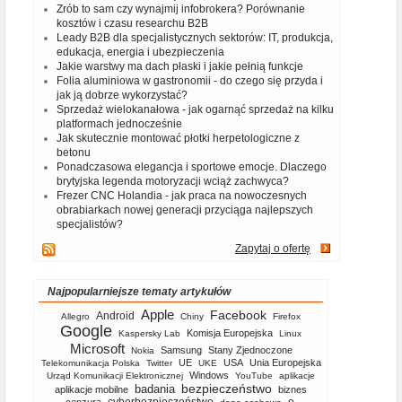
Zrób to sam czy wynajmij infobrokera? Porównanie
kosztów i czasu researchu B2B
Leady B2B dla specjalistycznych sektorów: IT, produkcja,
edukacja, energia i ubezpieczenia
Jakie warstwy ma dach płaski i jakie pełnią funkcje
Folia aluminiowa w gastronomii - do czego się przyda i
jak ją dobrze wykorzystać?
Sprzedaż wielokanałowa - jak ogarnąć sprzedaż na kilku
platformach jednocześnie
Jak skutecznie montować płotki herpetologiczne z
betonu
Ponadczasowa elegancja i sportowe emocje. Dlaczego
brytyjska legenda motoryzacji wciąż zachwyca?
Frezer CNC Holandia - jak praca na nowoczesnych
obrabiarkach nowej generacji przyciąga najlepszych
specjalistów?
Zapytaj o ofertę
Najpopularniejsze tematy artykułów
Apple
Facebook
Android
Allegro
Chiny
Firefox
Google
Komisja Europejska
Kaspersky Lab
Linux
Microsoft
Samsung
Stany Zjednoczone
Nokia
UE
USA
Unia Europejska
Telekomunikacja Polska
Twitter
UKE
Windows
Urząd Komunikacji Elektronicznej
YouTube
aplikacje
bezpieczeństwo
badania
aplikacje mobilne
biznes