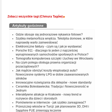
Zobacz wszystkie tagi (Chmura Tagów)
Artykuły gościnne
Gdzie stosuje się jednorazowe rękawice foliowe?
Szybka metamorfoza wnętrza. Tekstylia domowe, w które
naprawdę warto zainwestować
Elektroniczne faktury - czym są i jak je wystawiać
Porsche 911 - dlaczego to jeden z najcześciej
wynajmowanych samochodów sportowych w Polsce?
Tomografia komputerowa szczęki i żuchwy we Wrocławiu
Na czym polega obsługa prawna organizacji
pozarządowych?
Jak mądrze obniżyć koszty eksploatacji auta?
Nowoczesne systemy LPG w dobie zaawansowanych
silników
Innowacyjne rozwiązania dla sklepów - nowe standardy
Ceramika Bolesławiecka: Tradycja i Nowoczesność w
Jednym
Interaktywne atrakcje w Krakowie - nowy trend w
rozrywce dla dzieci i dorosłych
Pomówienie w internecie - jak szybko zareagować?
Przeszczep włosów w Turcji: jak planowanie 3D, DHI i
Sapphire FUE zmieniają leczenie