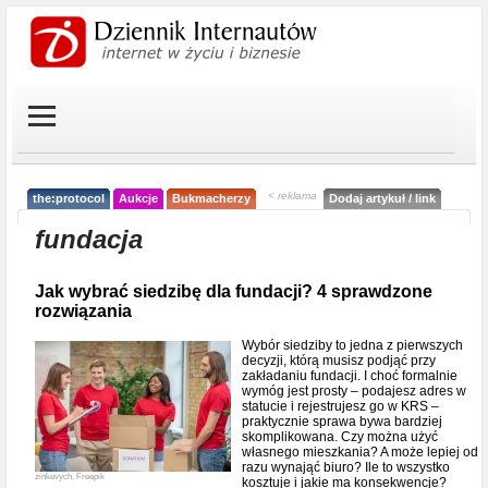
< reklama
the:protocol
Aukcje
Bukmacherzy
Dodaj artykuł / link
fundacja
Jak wybrać siedzibę dla fundacji? 4 sprawdzone
rozwiązania
Wybór siedziby to jedna z pierwszych
decyzji, którą musisz podjąć przy
zakładaniu fundacji. I choć formalnie
wymóg jest prosty – podajesz adres w
statucie i rejestrujesz go w KRS –
praktycznie sprawa bywa bardziej
skomplikowana. Czy można użyć
własnego mieszkania? A może lepiej od
razu wynająć biuro? Ile to wszystko
zinkevych, Freepik
kosztuje i jakie ma konsekwencje?