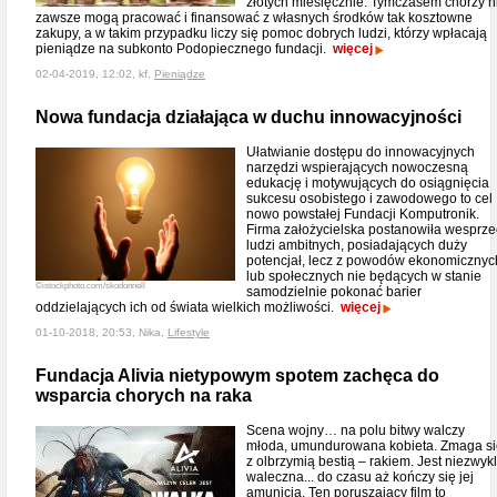
złotych miesięcznie. Tymczasem chorzy n
zawsze mogą pracować i finansować z własnych środków tak kosztowne
zakupy, a w takim przypadku liczy się pomoc dobrych ludzi, którzy wpłacają
pieniądze na subkonto Podopiecznego fundacji.
więcej
02-04-2019, 12:02, kf,
Pieniądze
Nowa fundacja działająca w duchu innowacyjności
Ułatwianie dostępu do innowacyjnych
narzędzi wspierających nowoczesną
edukację i motywujących do osiągnięcia
sukcesu osobistego i zawodowego to cel
nowo powstałej Fundacji Komputronik.
Firma założycielska postanowiła wesprze
ludzi ambitnych, posiadających duży
potencjał, lecz z powodów ekonomicznyc
lub społecznych nie będących w stanie
©istockphoto.com/skodonnell
samodzielnie pokonać barier
oddzielających ich od świata wielkich możliwości.
więcej
01-10-2018, 20:53, Nika,
Lifestyle
Fundacja Alivia nietypowym spotem zachęca do
wsparcia chorych na raka
Scena wojny… na polu bitwy walczy
młoda, umundurowana kobieta. Zmaga si
z olbrzymią bestią – rakiem. Jest niezwyk
waleczna... do czasu aż kończy się jej
amunicja. Ten poruszający film to