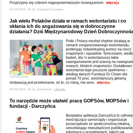
Przyjrzyjmy się czterem najpopularniejszym rozwiązaniom.
więcej
01-10-2025, 10:22, Krzysztof Gontarek,
Jak wielu Polaków działa w ramach wolontariatu i co
skłania ich do angażowania się w dobroczynne
działania? Dziś Międzynarodowy Dzień Dobroczynnośc
Polki i Polacy niezbyt chętnie działają w
ramach zorganizowanego wolontariatu,
preferując indywidualną pomoc na rzecz
znajomych i sąsiadów. Tymczasem, wedł
badań, dla ⅓ wolontariuszy takie
zaangażowanie jest szansą na nawiązan
nowych, bliskich znajomości. Dodatkowo
wolontariat daje poczucie spełnienia –
według danych Fundacji Dr Clown dla
materiały prasowe
ponad 70 proc. wolontariuszy główną
motywacją jest przekonanie, że to, co robią, ma sens.
więcej
05-09-2024, 10:12, pressroom ,
Lifestyle
To narzędzie może ułatwić pracę GOPSów, MOPSów i
fundacji - Darczyńca
Bezpłatna aplikacja Darczyńca to cyfrowy
most łączący samorządy i organizacje
pozarządowe ze społecznością lokalną,
umożliwiając mieszkańcom publikowanie
informacji o przedmiotach, takich jak