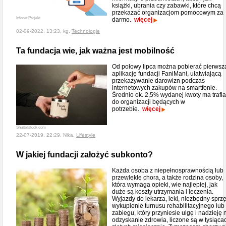
książki, ubrania czy zabawki, które chcą
przekazać organizacjom pomocowym za
Infonet Projekt
darmo.
więcej
02-09-2022, 13:23, kg,
Technologie
Ta fundacja wie, jak ważna jest mobilność
Od połowy lipca można pobierać pierwsz
aplikację fundacji FaniMani, ułatwiającą
przekazywanie darowizn podczas
internetowych zakupów na smartfonie.
Średnio ok. 2,5% wydanej kwoty ma trafi
do organizacji będących w
potrzebie.
więcej
Shutterstock.com
22-07-2019, 22:29, Nika,
Lifestyle
W jakiej fundacji założyć subkonto?
Każda osoba z niepełnosprawnością lub
przewlekle chora, a także rodzina osoby,
która wymaga opieki, wie najlepiej, jak
duże są koszty utrzymania i leczenia.
Wyjazdy do lekarza, leki, niezbędny sprzę
wykupienie turnusu rehabilitacyjnego lub
zabiegu, który przyniesie ulgę i nadzieję 
odzyskanie zdrowia, liczone są w tysiąca