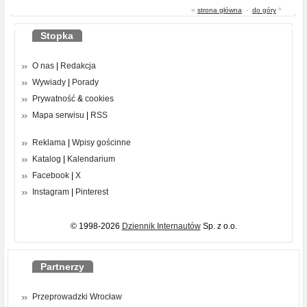
«
strona główna
-
do góry
^
Stopka
O nas
|
Redakcja
Wywiady
|
Porady
Prywatność
&
cookies
Mapa serwisu
|
RSS
Reklama
|
Wpisy gościnne
Katalog
|
Kalendarium
Facebook
|
X
Instagram
|
Pinterest
© 1998-2026
Dziennik Internautów
Sp. z o.o.
Partnerzy
Przeprowadzki Wrocław