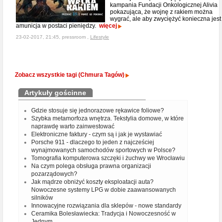
kampania Fundacji Onkologicznej Alivia
pokazująca, że wojnę z rakiem można
wygrać, ale aby zwyciężyć konieczna jest
amunicja w postaci pieniędzy.
więcej
23-02-2017, 21:45, pressroom ,
Lifestyle
Zobacz wszystkie tagi (Chmura Tagów)
Artykuły gościnne
Gdzie stosuje się jednorazowe rękawice foliowe?
Szybka metamorfoza wnętrza. Tekstylia domowe, w które
naprawdę warto zainwestować
Elektroniczne faktury - czym są i jak je wystawiać
Porsche 911 - dlaczego to jeden z najcześciej
wynajmowanych samochodów sportowych w Polsce?
Tomografia komputerowa szczęki i żuchwy we Wrocławiu
Na czym polega obsługa prawna organizacji
pozarządowych?
Jak mądrze obniżyć koszty eksploatacji auta?
Nowoczesne systemy LPG w dobie zaawansowanych
silników
Innowacyjne rozwiązania dla sklepów - nowe standardy
Ceramika Bolesławiecka: Tradycja i Nowoczesność w
Jednym