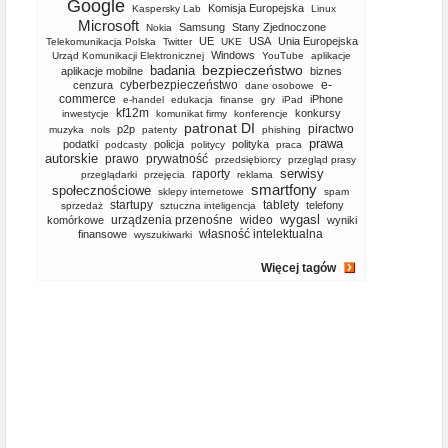
Google
Komisja Europejska
Kaspersky Lab
Linux
Microsoft
Samsung
Stany Zjednoczone
Nokia
UE
USA
Unia Europejska
Telekomunikacja Polska
Twitter
UKE
Windows
Urząd Komunikacji Elektronicznej
YouTube
aplikacje
bezpieczeństwo
badania
aplikacje mobilne
biznes
cyberbezpieczeństwo
e-
cenzura
dane osobowe
commerce
iPhone
e-handel
edukacja
finanse
gry
iPad
kf12m
konkursy
inwestycje
komunikat firmy
konferencje
patronat DI
piractwo
p2p
muzyka
nols
patenty
phishing
prawa
podatki
policja
polityka
podcasty
politycy
praca
autorskie
prawo
prywatność
przedsiębiorcy
przegląd prasy
serwisy
raporty
przeglądarki
przejęcia
reklama
smartfony
społecznościowe
sklepy internetowe
spam
startupy
tablety
telefony
sprzedaż
sztuczna inteligencja
wygasl
urządzenia przenośne
wideo
komórkowe
wyniki
własność intelektualna
finansowe
wyszukiwarki
Więcej tagów