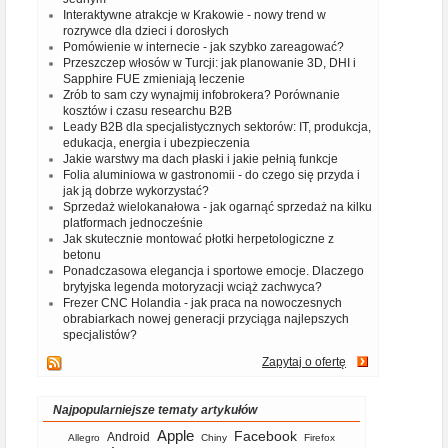
Interaktywne atrakcje w Krakowie - nowy trend w
rozrywce dla dzieci i dorosłych
Pomówienie w internecie - jak szybko zareagować?
Przeszczep włosów w Turcji: jak planowanie 3D, DHI i
Sapphire FUE zmieniają leczenie
Zrób to sam czy wynajmij infobrokera? Porównanie
kosztów i czasu researchu B2B
Leady B2B dla specjalistycznych sektorów: IT, produkcja,
edukacja, energia i ubezpieczenia
Jakie warstwy ma dach płaski i jakie pełnią funkcje
Folia aluminiowa w gastronomii - do czego się przyda i
jak ją dobrze wykorzystać?
Sprzedaż wielokanałowa - jak ogarnąć sprzedaż na kilku
platformach jednocześnie
Jak skutecznie montować płotki herpetologiczne z
betonu
Ponadczasowa elegancja i sportowe emocje. Dlaczego
brytyjska legenda motoryzacji wciąż zachwyca?
Frezer CNC Holandia - jak praca na nowoczesnych
obrabiarkach nowej generacji przyciąga najlepszych
specjalistów?
Zapytaj o ofertę
Najpopularniejsze tematy artykułów
Apple
Facebook
Android
Allegro
Chiny
Firefox