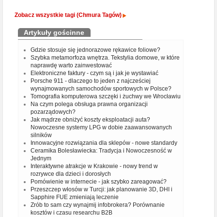
Zobacz wszystkie tagi (Chmura Tagów)
Artykuły gościnne
Gdzie stosuje się jednorazowe rękawice foliowe?
Szybka metamorfoza wnętrza. Tekstylia domowe, w które
naprawdę warto zainwestować
Elektroniczne faktury - czym są i jak je wystawiać
Porsche 911 - dlaczego to jeden z najcześciej
wynajmowanych samochodów sportowych w Polsce?
Tomografia komputerowa szczęki i żuchwy we Wrocławiu
Na czym polega obsługa prawna organizacji
pozarządowych?
Jak mądrze obniżyć koszty eksploatacji auta?
Nowoczesne systemy LPG w dobie zaawansowanych
silników
Innowacyjne rozwiązania dla sklepów - nowe standardy
Ceramika Bolesławiecka: Tradycja i Nowoczesność w
Jednym
Interaktywne atrakcje w Krakowie - nowy trend w
rozrywce dla dzieci i dorosłych
Pomówienie w internecie - jak szybko zareagować?
Przeszczep włosów w Turcji: jak planowanie 3D, DHI i
Sapphire FUE zmieniają leczenie
Zrób to sam czy wynajmij infobrokera? Porównanie
kosztów i czasu researchu B2B