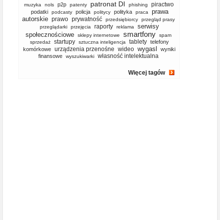
patronat DI
piractwo
p2p
muzyka
nols
patenty
phishing
prawa
podatki
policja
polityka
podcasty
politycy
praca
autorskie
prawo
prywatność
przedsiębiorcy
przegląd prasy
serwisy
raporty
przeglądarki
przejęcia
reklama
smartfony
społecznościowe
sklepy internetowe
spam
startupy
tablety
telefony
sprzedaż
sztuczna inteligencja
wygasl
urządzenia przenośne
wideo
komórkowe
wyniki
własność intelektualna
finansowe
wyszukiwarki
Więcej tagów