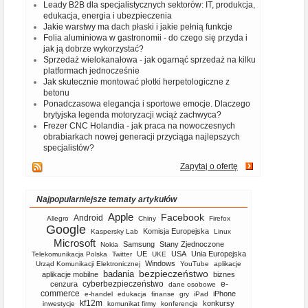
Leady B2B dla specjalistycznych sektorów: IT, produkcja,
edukacja, energia i ubezpieczenia
Jakie warstwy ma dach płaski i jakie pełnią funkcje
Folia aluminiowa w gastronomii - do czego się przyda i
jak ją dobrze wykorzystać?
Sprzedaż wielokanałowa - jak ogarnąć sprzedaż na kilku
platformach jednocześnie
Jak skutecznie montować płotki herpetologiczne z
betonu
Ponadczasowa elegancja i sportowe emocje. Dlaczego
brytyjska legenda motoryzacji wciąż zachwyca?
Frezer CNC Holandia - jak praca na nowoczesnych
obrabiarkach nowej generacji przyciąga najlepszych
specjalistów?
Zapytaj o ofertę
Najpopularniejsze tematy artykułów
Apple
Facebook
Android
Allegro
Chiny
Firefox
Google
Komisja Europejska
Kaspersky Lab
Linux
Microsoft
Samsung
Stany Zjednoczone
Nokia
UE
USA
Unia Europejska
Telekomunikacja Polska
Twitter
UKE
Windows
Urząd Komunikacji Elektronicznej
YouTube
aplikacje
bezpieczeństwo
badania
aplikacje mobilne
biznes
cyberbezpieczeństwo
e-
cenzura
dane osobowe
commerce
iPhone
e-handel
edukacja
finanse
gry
iPad
kf12m
konkursy
inwestycje
komunikat firmy
konferencje