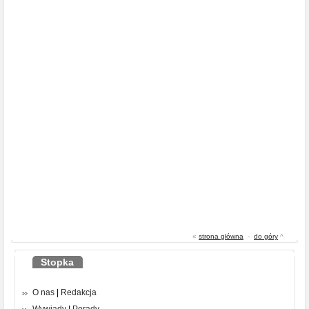
«
strona główna
-
do góry
^
Stopka
O nas
|
Redakcja