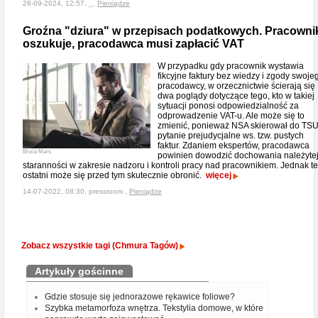
28-09-2024, 12:57, _,
Pieniądze
Groźna "dziura" w przepisach podatkowych. Pracowni
oszukuje, pracodawca musi zapłacić VAT
W przypadku gdy pracownik wystawia
fikcyjne faktury bez wiedzy i zgody swoje
pracodawcy, w orzecznictwie ścierają się
dwa poglądy dotyczące tego, kto w takiej
sytuacji ponosi odpowiedzialność za
odprowadzenie VAT-u. Ale może się to
zmienić, ponieważ NSA skierował do TS
pytanie prejudycjalne ws. tzw. pustych
faktur. Zdaniem ekspertów, pracodawca
Bruce Mars
powinien dowodzić dochowania należyte
staranności w zakresie nadzoru i kontroli pracy nad pracownikiem. Jednak t
ostatni może się przed tym skutecznie obronić.
więcej
14-07-2022, 08:30, pressroom ,
Pieniądze
Zobacz wszystkie tagi (Chmura Tagów)
Artykuły gościnne
Gdzie stosuje się jednorazowe rękawice foliowe?
Szybka metamorfoza wnętrza. Tekstylia domowe, w które