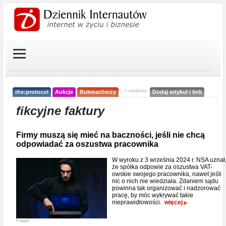
< reklama
the:protocol
Aukcje
Bukmacherzy
Dodaj artykuł / link
fikcyjne faktury
Firmy muszą się mieć na baczności, jeśli nie chcą
odpowiadać za oszustwa pracownika
W wyroku z 3 września 2024 r. NSA uznał
że spółka odpowie za oszustwa VAT-
owskie swojego pracownika, nawet jeśli
nic o nich nie wiedziała. Zdaniem sądu
powinna tak organizować i nadzorować
pracę, by móc wykrywać takie
nieprawidłowości.
więcej
Freepik