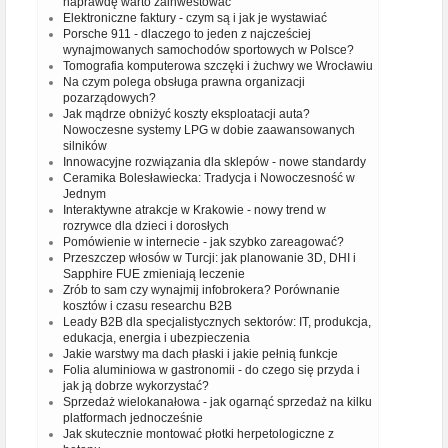
naprawdę warto zainwestować
Elektroniczne faktury - czym są i jak je wystawiać
Porsche 911 - dlaczego to jeden z najcześciej
wynajmowanych samochodów sportowych w Polsce?
Tomografia komputerowa szczęki i żuchwy we Wrocławiu
Na czym polega obsługa prawna organizacji
pozarządowych?
Jak mądrze obniżyć koszty eksploatacji auta?
Nowoczesne systemy LPG w dobie zaawansowanych
silników
Innowacyjne rozwiązania dla sklepów - nowe standardy
Ceramika Bolesławiecka: Tradycja i Nowoczesność w
Jednym
Interaktywne atrakcje w Krakowie - nowy trend w
rozrywce dla dzieci i dorosłych
Pomówienie w internecie - jak szybko zareagować?
Przeszczep włosów w Turcji: jak planowanie 3D, DHI i
Sapphire FUE zmieniają leczenie
Zrób to sam czy wynajmij infobrokera? Porównanie
kosztów i czasu researchu B2B
Leady B2B dla specjalistycznych sektorów: IT, produkcja,
edukacja, energia i ubezpieczenia
Jakie warstwy ma dach płaski i jakie pełnią funkcje
Folia aluminiowa w gastronomii - do czego się przyda i
jak ją dobrze wykorzystać?
Sprzedaż wielokanałowa - jak ogarnąć sprzedaż na kilku
platformach jednocześnie
Jak skutecznie montować płotki herpetologiczne z