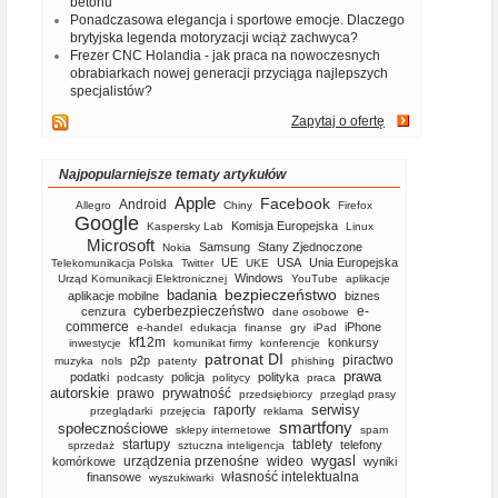
betonu
Ponadczasowa elegancja i sportowe emocje. Dlaczego
brytyjska legenda motoryzacji wciąż zachwyca?
Frezer CNC Holandia - jak praca na nowoczesnych
obrabiarkach nowej generacji przyciąga najlepszych
specjalistów?
Zapytaj o ofertę
Najpopularniejsze tematy artykułów
Apple
Facebook
Android
Allegro
Chiny
Firefox
Google
Komisja Europejska
Kaspersky Lab
Linux
Microsoft
Samsung
Stany Zjednoczone
Nokia
UE
USA
Unia Europejska
Telekomunikacja Polska
Twitter
UKE
Windows
Urząd Komunikacji Elektronicznej
YouTube
aplikacje
bezpieczeństwo
badania
aplikacje mobilne
biznes
cyberbezpieczeństwo
e-
cenzura
dane osobowe
commerce
iPhone
e-handel
edukacja
finanse
gry
iPad
kf12m
konkursy
inwestycje
komunikat firmy
konferencje
patronat DI
piractwo
p2p
muzyka
nols
patenty
phishing
prawa
podatki
policja
polityka
podcasty
politycy
praca
autorskie
prawo
prywatność
przedsiębiorcy
przegląd prasy
serwisy
raporty
przeglądarki
przejęcia
reklama
smartfony
społecznościowe
sklepy internetowe
spam
startupy
tablety
telefony
sprzedaż
sztuczna inteligencja
wygasl
urządzenia przenośne
wideo
komórkowe
wyniki
własność intelektualna
finansowe
wyszukiwarki