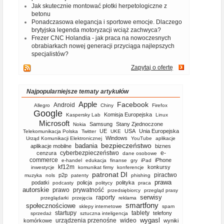
Jak skutecznie montować płotki herpetologiczne z
betonu
Ponadczasowa elegancja i sportowe emocje. Dlaczego
brytyjska legenda motoryzacji wciąż zachwyca?
Frezer CNC Holandia - jak praca na nowoczesnych
obrabiarkach nowej generacji przyciąga najlepszych
specjalistów?
Zapytaj o ofertę
Najpopularniejsze tematy artykułów
Apple
Facebook
Android
Allegro
Chiny
Firefox
Google
Komisja Europejska
Kaspersky Lab
Linux
Microsoft
Samsung
Stany Zjednoczone
Nokia
UE
USA
Unia Europejska
Telekomunikacja Polska
Twitter
UKE
Windows
Urząd Komunikacji Elektronicznej
YouTube
aplikacje
bezpieczeństwo
badania
aplikacje mobilne
biznes
cyberbezpieczeństwo
e-
cenzura
dane osobowe
commerce
iPhone
e-handel
edukacja
finanse
gry
iPad
kf12m
konkursy
inwestycje
komunikat firmy
konferencje
patronat DI
piractwo
p2p
muzyka
nols
patenty
phishing
prawa
podatki
policja
polityka
podcasty
politycy
praca
autorskie
prawo
prywatność
przedsiębiorcy
przegląd prasy
serwisy
raporty
przeglądarki
przejęcia
reklama
smartfony
społecznościowe
sklepy internetowe
spam
startupy
tablety
telefony
sprzedaż
sztuczna inteligencja
wygasl
urządzenia przenośne
wideo
komórkowe
wyniki