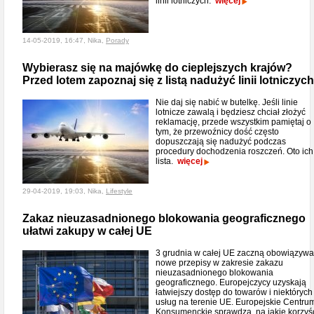
linii lotniczych.
więcej
14-05-2019, 16:47, Nika,
Porady
Wybierasz się na majówkę do cieplejszych krajów?
Przed lotem zapoznaj się z listą nadużyć linii lotniczych
Nie daj się nabić w butelkę. Jeśli linie
lotnicze zawalą i będziesz chciał złożyć
reklamację, przede wszystkim pamiętaj o
tym, że przewoźnicy dość często
dopuszczają się nadużyć podczas
procedury dochodzenia roszczeń. Oto ich
lista.
więcej
29-04-2019, 19:03, Nika,
Lifestyle
Zakaz nieuzasadnionego blokowania geograficznego
ułatwi zakupy w całej UE
3 grudnia w całej UE zaczną obowiązyw
nowe przepisy w zakresie zakazu
nieuzasadnionego blokowania
geograficznego. Europejczycy uzyskają
łatwiejszy dostęp do towarów i niektórych
usług na terenie UE. Europejskie Centru
Konsumenckie sprawdza, na jakie korzyś