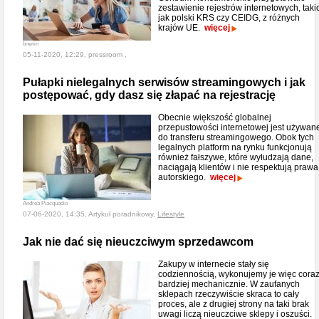
zestawienie rejestrów internetowych, taki
jak polski KRS czy CEIDG, z różnych
krajów UE.
więcej
bnenin
05-11-2020, 12:29, pressroom ,
Pułapki nielegalnych serwisów streamingowych i jak
postępować, gdy dasz się złapać na rejestrację
Obecnie większość globalnej
przepustowości internetowej jest używan
do transferu streamingowego. Obok tych
legalnych platform na rynku funkcjonują
również fałszywe, które wyłudzają dane,
naciągają klientów i nie respektują prawa
autorskiego.
więcej
Andrea Piacquadio
07-06-2020, 14:35, Artykuł poradnikowy,
Lifestyle
Jak nie dać się nieuczciwym sprzedawcom
Zakupy w internecie stały się
codziennością, wykonujemy je więc cora
bardziej mechanicznie. W zaufanych
sklepach rzeczywiście skraca to cały
proces, ale z drugiej strony na taki brak
uwagi liczą nieuczciwe sklepy i oszuści.