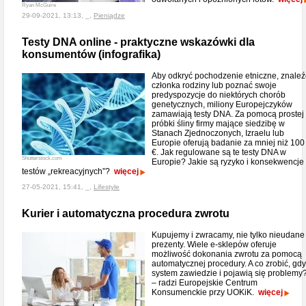
Ryan McGuire
29-09-2021, 13:13, _,
Pieniądze
Testy DNA online - praktyczne wskazówki dla
konsumentów (infografika)
Aby odkryć pochodzenie etniczne, znaleź
członka rodziny lub poznać swoje
predyspozycje do niektórych chorób
genetycznych, miliony Europejczyków
zamawiają testy DNA. Za pomocą prostej
próbki śliny firmy mające siedzibę w
Stanach Zjednoczonych, Izraelu lub
Europie oferują badanie za mniej niż 100
€. Jak regulowane są te testy DNA w
Shutterstock.com
Europie? Jakie są ryzyko i konsekwencje
testów „rekreacyjnych”?
więcej
27-05-2021, 15:41, _,
Lifestyle
Kurier i automatyczna procedura zwrotu
Kupujemy i zwracamy, nie tylko nieudane
prezenty. Wiele e-sklepów oferuje
możliwość dokonania zwrotu za pomocą
automatycznej procedury. A co zrobić, gdy
system zawiedzie i pojawią się problemy
– radzi Europejskie Centrum
Konsumenckie przy UOKiK.
więcej