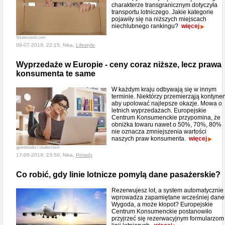
charakterze transgranicznym dotyczyła
transportu lotniczego. Jakie kategorie
pojawiły się na niższych miejscach
niechlubnego rankingu?
więcej
Shutterstock.com
08-07-2019, 22:15, Nika,
Lifestyle
Wyprzedaże w Europie - ceny coraz niższe, lecz prawa
konsumenta te same
W każdym kraju odbywają się w innym
terminie. Niektórzy przemierząją kontynen
aby upolować najlepsze okazje. Mowa o
letnich wyprzedażach. Europejskie
Centrum Konsumenckie przypomina, że
obniżka towaru nawet o 50%, 70%, 80%
nie oznacza zmniejszenia wartości
naszych praw konsumenta.
więcej
gpointstudio / shutterstock
17-06-2019, 23:50, Nika,
Porady
Co robić, gdy linie lotnicze pomylą dane pasażerskie?
Rezerwujesz lot, a system automatycznie
wprowadza zapamiętane wcześniej dane
Wygoda, a może kłopot? Europejskie
Centrum Konsumenckie postanowiło
przyjrzeć się rezerwacyjnym formularzom