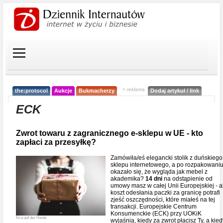
< reklama
the:protocol
Aukcje
Bukmacherzy
Dodaj artykuł / link
ECK
Zwrot towaru z zagranicznego e-sklepu w UE - kto
zapłaci za przesyłkę?
Zamówiła/eś elegancki stolik z duńskiego
sklepu internetowego, a po rozpakowani
okazało się, że wygląda jak mebel z
akademika?
14 dni
na odstąpienie od
umowy masz w całej Unii Europejskiej - a
koszt odesłania paczki za granicę potrafi
zjeść oszczędności, które miałeś na tej
transakcji. Europejskie Centrum
Konsumenckie (ECK) przy UOKiK
Kira auf der Heide
wyjaśnia, kiedy za zwrot płacisz Ty, a kied