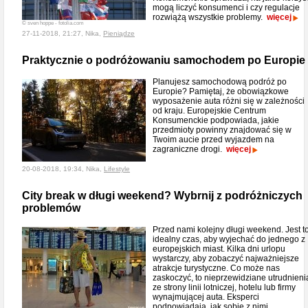
mogą liczyć konsumenci i czy regulacje
rozwiążą wszystkie problemy.
więcej
© sven hoppe - fotolia.com
27-11-2018, 21:27, Nika,
Pieniądze
Praktycznie o podróżowaniu samochodem po Europie
Planujesz samochodową podróż po
Europie? Pamiętaj, że obowiązkowe
wyposażenie auta różni się w zależności
od kraju. Europejskie Centrum
Konsumenckie podpowiada, jakie
przedmioty powinny znajdować się w
Twoim aucie przed wyjazdem na
zagraniczne drogi.
więcej
20-08-2018, 19:34, Nika,
Lifestyle
City break w długi weekend? Wybrnij z podróżniczych
problemów
Przed nami kolejny długi weekend. Jest t
idealny czas, aby wyjechać do jednego z
europejskich miast. Kilka dni urlopu
wystarczy, aby zobaczyć najważniejsze
atrakcje turystyczne. Co może nas
zaskoczyć, to nieprzewidziane utrudnieni
ze strony linii lotniczej, hotelu lub firmy
wynajmującej auta. Eksperci
podpowiadają, jak sobie z nimi