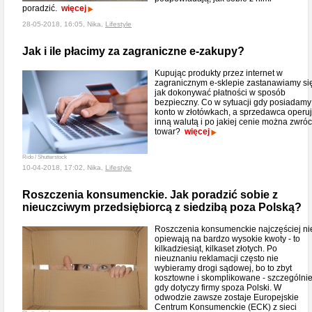
poradzić.
więcej
28-05-2018, 16:05, Nika,
Lifestyle
Jak i ile płacimy za zagraniczne e-zakupy?
Kupując produkty przez internet w
zagranicznym e-sklepie zastanawiamy si
jak dokonywać płatności w sposób
bezpieczny. Co w sytuacji gdy posiadamy
konto w złotówkach, a sprzedawca operu
inną walutą i po jakiej cenie można zwróc
towar?
więcej
Rido / Shutterstock
10-04-2018, 17:02, Nika,
Lifestyle
Roszczenia konsumenckie. Jak poradzić sobie z
nieuczciwym przedsiębiorcą z siedzibą poza Polską?
Roszczenia konsumenckie najczęściej ni
opiewają na bardzo wysokie kwoty - to
kilkadziesiąt, kilkaset złotych. Po
nieuznaniu reklamacji często nie
wybieramy drogi sądowej, bo to zbyt
kosztowne i skomplikowane - szczególnie
gdy dotyczy firmy spoza Polski. W
odwodzie zawsze zostaje Europejskie
Centrum Konsumenckie (ECK) z sieci