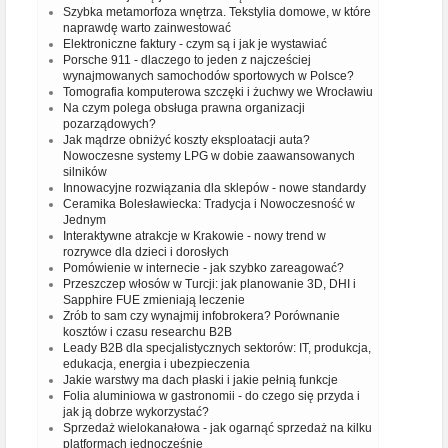
Szybka metamorfoza wnętrza. Tekstylia domowe, w które
naprawdę warto zainwestować
Elektroniczne faktury - czym są i jak je wystawiać
Porsche 911 - dlaczego to jeden z najcześciej
wynajmowanych samochodów sportowych w Polsce?
Tomografia komputerowa szczęki i żuchwy we Wrocławiu
Na czym polega obsługa prawna organizacji
pozarządowych?
Jak mądrze obniżyć koszty eksploatacji auta?
Nowoczesne systemy LPG w dobie zaawansowanych
silników
Innowacyjne rozwiązania dla sklepów - nowe standardy
Ceramika Bolesławiecka: Tradycja i Nowoczesność w
Jednym
Interaktywne atrakcje w Krakowie - nowy trend w
rozrywce dla dzieci i dorosłych
Pomówienie w internecie - jak szybko zareagować?
Przeszczep włosów w Turcji: jak planowanie 3D, DHI i
Sapphire FUE zmieniają leczenie
Zrób to sam czy wynajmij infobrokera? Porównanie
kosztów i czasu researchu B2B
Leady B2B dla specjalistycznych sektorów: IT, produkcja,
edukacja, energia i ubezpieczenia
Jakie warstwy ma dach płaski i jakie pełnią funkcje
Folia aluminiowa w gastronomii - do czego się przyda i
jak ją dobrze wykorzystać?
Sprzedaż wielokanałowa - jak ogarnąć sprzedaż na kilku
platformach jednocześnie