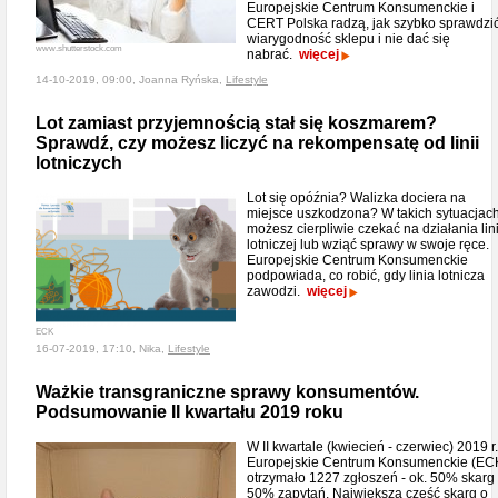
Europejskie Centrum Konsumenckie i
CERT Polska radzą, jak szybko sprawdzi
wiarygodność sklepu i nie dać się
www.shutterstock.com
nabrać.
więcej
14-10-2019, 09:00, Joanna Ryńska,
Lifestyle
Lot zamiast przyjemnością stał się koszmarem?
Sprawdź, czy możesz liczyć na rekompensatę od linii
lotniczych
Lot się opóźnia? Walizka dociera na
miejsce uszkodzona? W takich sytuacjac
możesz cierpliwie czekać na działania lini
lotniczej lub wziąć sprawy w swoje ręce.
Europejskie Centrum Konsumenckie
podpowiada, co robić, gdy linia lotnicza
zawodzi.
więcej
ECK
16-07-2019, 17:10, Nika,
Lifestyle
Ważkie transgraniczne sprawy konsumentów.
Podsumowanie II kwartału 2019 roku
W II kwartale (kwiecień - czerwiec) 2019 r.
Europejskie Centrum Konsumenckie (EC
otrzymało 1227 zgłoszeń - ok. 50% skarg 
50% zapytań. Największa część skarg o