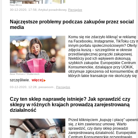
New Africa
30-12-2020, 17:58, Artykuł poradnikowy,
Pieniądze
Najczęstsze problemy podczas zakupów przez social
media
Komu się nie zdarzyło kliknąć w reklamę
na Facebooku, Instagramie, TikToku czy 
innym portalu społecznościowym? Oferty 
zdjęcia kuszą – szczególnie w okresie
przedświątecznej gorączki zakupowej.
Niektórzy pod ich wpływem dokonują
szybkich zakupów. Europejskie Centrum
Konsumenckie, działające przy UOKiK,
otrzymuje zgłoszenia od konsumentów, d
Asier Romero / Shutterstock
których takie transakcje nie skończyły się
szczęśliwie.
więcej
03-12-2020, 12:28, pressroom ,
Pieniądze
Czy ten sklep naprawdę istnieje? Jak sprawdzić czy
sklepy w różnych krajach prowadzą zarejestrowaną
działalność
Przed kliknięciem „kupuję i płacę” upewni
się, z kim zawierasz umowę. Warto
sprawdzić, czy dany sklep prowadzi
zarejestrowaną działalność. Europejskie
Centrum Konsumenckie przygotowało