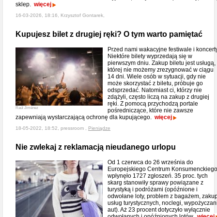
sklep.
więcej
16-03-2026, 18:16, Krzysztof Gontarek,
Kupujesz bilet z drugiej ręki? O tym warto pamiętać
Przed nami wakacyjne festiwale i koncerty
Niektóre bilety wyprzedają się w
pierwszym dniu. Zakup biletu jest usługą,
której nie możemy zrezygnować w ciągu
14 dni. Wiele osób w sytuacji, gdy nie
może skorzystać z biletu, próbuje go
odsprzedać. Natomiast ci, którzy nie
zdążyli, często liczą na zakup z drugiej
ręki. Z pomocą przychodzą portale
Raúl Jiménez
pośredniczące, które nie zawsze
zapewniają wystarczającą ochronę dla kupującego.
więcej
18-05-2022, 18:52, pressroom ,
Pieniądze
Nie zwlekaj z reklamacją nieudanego urlopu
Od 1 czerwca do 26 września do
Europejskiego Centrum Konsumenckieg
wpłynęło 1727 zgłoszeń. 35 proc. tych
skarg stanowiły sprawy powiązane z
turystyką i podróżami (opóźnione i
odwołane loty, problem z bagażem, zaku
usług turystycznych, noclegi, wypożyczan
aut). Aż 23 procent dotyczyło wyłącznie
odwołanych i opóźnionych lotów.
więcej