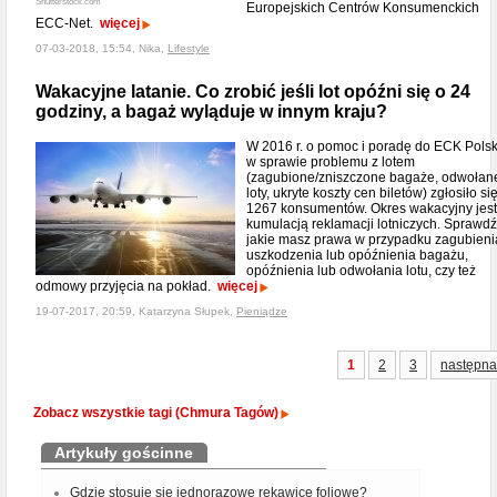
Shutterstock.com
Europejskich Centrów Konsumenckich
ECC-Net.
więcej
07-03-2018, 15:54, Nika,
Lifestyle
Wakacyjne latanie. Co zrobić jeśli lot opóźni się o 24
godziny, a bagaż wyląduje w innym kraju?
W 2016 r. o pomoc i poradę do ECK Pols
w sprawie problemu z lotem
(zagubione/zniszczone bagaże, odwołan
loty, ukryte koszty cen biletów) zgłosiło si
1267 konsumentów. Okres wakacyjny jest
kumulacją reklamacji lotniczych. Sprawdź
jakie masz prawa w przypadku zagubieni
uszkodzenia lub opóźnienia bagażu,
opóźnienia lub odwołania lotu, czy też
odmowy przyjęcia na pokład.
więcej
19-07-2017, 20:59, Katarzyna Słupek,
Pieniądze
1
2
3
następna
Zobacz wszystkie tagi (Chmura Tagów)
Artykuły gościnne
Gdzie stosuje się jednorazowe rękawice foliowe?