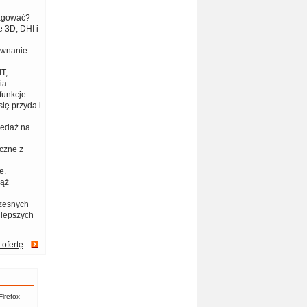
eagować?
 3D, DHI i
ównanie
T,
ia
funkcje
ię przyda i
zedaż na
czne z
e.
iąż
zesnych
jlepszych
 ofertę
Firefox