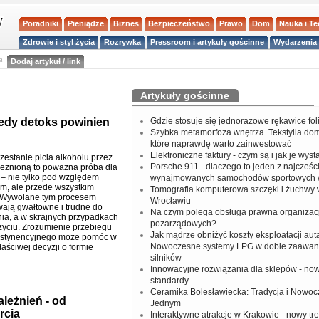
Poradniki
Pieniądze
Biznes
Bezpieczeństwo
Prawo
Dom
Nauka i T
Zdrowie i styl życia
Rozrywka
Pressroom i artykuły gościnne
Wydarzenia 
a
Dodaj artykuł / link
Artykuły gościnne
iedy detoks powinien
Gdzie stosuje się jednorazowe rękawice fo
Szybka metamorfoza wnętrza. Tekstylia do
które naprawdę warto zainwestować
Elektroniczne faktury - czym są i jak je wys
zestanie picia alkoholu przez
Porsche 911 - dlaczego to jeden z najcześci
eżnioną to poważna próba dla
– nie tylko pod względem
wynajmowanych samochodów sportowych 
m, ale przede wszystkim
Tomografia komputerowa szczęki i żuchwy
. Wywołane tym procesem
Wrocławiu
ają gwałtowne i trudne do
Na czym polega obsługa prawna organizacj
ia, a w skrajnych przypadkach
pozarządowych?
życiu. Zrozumienie przebiegu
Jak mądrze obniżyć koszty eksploatacji aut
bstynencyjnego może pomóc w
Nowoczesne systemy LPG w dobie zaawa
aściwej decyzji o formie
silników
Innowacyjne rozwiązania dla sklepów - no
standardy
Ceramika Bolesławiecka: Tradycja i Nowo
leżnień - od
Jednym
rcia
Interaktywne atrakcje w Krakowie - nowy tr