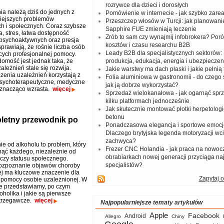
rozrywce dla dzieci i dorosłych
ia należą dziś do jednych z
Pomówienie w internecie - jak szybko zar
iejszych problemów
Przeszczep włosów w Turcji: jak planowanie
h i społecznych. Coraz szybsze
Sapphire FUE zmieniają leczenie
, stres, łatwa dostępność
Zrób to sam czy wynajmij infobrokera? Por
 psychoaktywnych oraz presja
kosztów i czasu researchu B2B
prawiają, że rośnie liczba osób
Leady B2B dla specjalistycznych sektorów: I
cych profesjonalnej pomocy.
omość jest jednak taka, że
produkcja, edukacja, energia i ubezpieczen
ależnień stale się rozwija.
Jakie warstwy ma dach płaski i jakie pełnią 
czenia uzależnień korzystają z
Folia aluminiowa w gastronomii - do czego s
psychoterapeutyczne, medyczne
jak ją dobrze wykorzystać?
i znacząco wzrasta.
więcej
Sprzedaż wielokanałowa - jak ogarnąć spr
kilku platformach jednocześnie
Jak skutecznie montować płotki herpetologi
betonu
letny przewodnik po
Ponadczasowa elegancja i sportowe emocj
Dlaczego brytyjska legenda motoryzacji wc
zachwyca?
ie od alkoholu to problem, który
Frezer CNC Holandia - jak praca na nowoc
ąć każdego, niezależnie od
obrabiarkach nowej generacji przyciąga na
 czy statusu społecznego.
specjalistów?
ozpoznanie objawów choroby
j ma kluczowe znaczenie dla
Zapytaj o
 pomocy osobie uzależnionej. W
le przedstawiamy, po czym
holika i jakie są pierwsze
strzegawcze.
więcej
Najpopularniejsze tematy artykułów
Apple
Facebook
Android
Allegro
Chiny