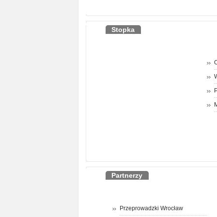
Stopka
O
P
M
Partnerzy
Przeprowadzki Wrocław