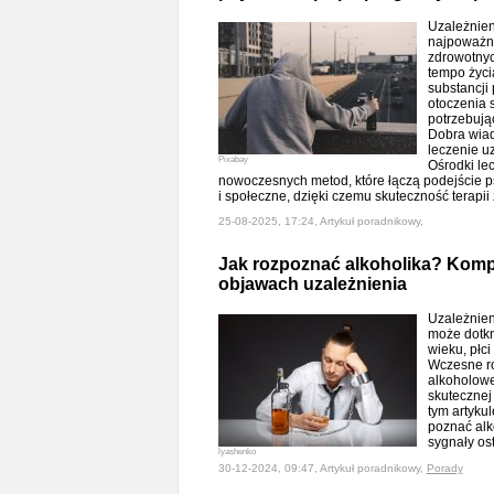
Uzależnien
najpoważn
zdrowotnyc
tempo życia
substancji
otoczenia s
potrzebują
Dobra wiad
leczenie uz
Pixabay
Ośrodki le
nowoczesnych metod, które łączą podejście 
i społeczne, dzięki czemu skuteczność terapi
25-08-2025, 17:24, Artykuł poradnikowy,
Jak rozpoznać alkoholika? Komp
objawach uzależnienia
Uzależnien
może dotkn
wieku, płci
Wczesne r
alkoholowe
skutecznej
tym artyku
poznać alko
sygnały o
lyashenko
30-12-2024, 09:47, Artykuł poradnikowy,
Porady