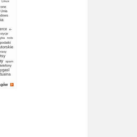
Linux
zone
Unia
ndows
ia
erce
e-
stycje
yka
nols
podatki
utorskie
prasy
isy
ny
spam
telefony
ygasl
ktualna
agów