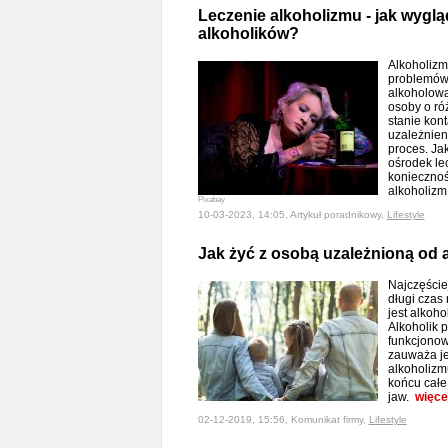
Leczenie alkoholizmu - jak wygląd
alkoholików?
Alkoholizm
problemów 
alkoholowa
osoby o ró
stanie kon
uzależnieni
proces. Ja
ośrodek le
koniecznoś
alkoholiz
Pixabay
10-03-2023, 14:05, Artykuł poradnikowy,
Lifestyle
Jak żyć z osobą uzależnioną od 
Najczęściej
długi czas
jest alkoh
Alkoholik 
funkcjonow
zauważa je
alkoholizm
końcu całe
jaw.
więce
02-12-2019, 15:56, Komunikat firmy,
Lifestyle