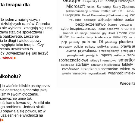
Google
Komisja Europejska
Kaspersky Lab
a terapia dla
Microsoft
Samsung
Stany Zjednoc
Nokia
UE
USA
Telekomunikacja Polska
Twitter
UKE
Europejska
Wi
Urząd Komunikacji Elektronicznej
badan
 to jeden z największych
aplikacje mobilne
YouTube
aplikacje
dzisiejszych czasów. Choroba
bezpieczeństwo
biznes
cenzura
 nie wybiera - zmagają się z nią
cyberbezpieczeństwo
e-comm
dane osobowe
żnym statucie społecznym i
iPhone
handel
edukacja
finanse
gry
iPad
inwe
ta bankowego. Leczenie
kf12m
konkursy
komunikat firmy
konferencje
muz
a to długi i wieloetapowy
patronat DI
piractwo
p2p
patenty
phishing
k wygląda taka terapia. Czy
prawa a
policja
polityka
podcasty
politycy
praca
czenia uzależnień to
prawo
prywatność
przedsiębiorcy
przegląd 
ć? Dowiedzmy się, jak leczyć
serw
raporty
przeglądarki
przejęcia
reklama
m.
więcej
smartfo
społecznościowe
sklepy internetowe
startupy
tablety
sprzedaż
sztuczna inteligencja
w
urządzenia przenośne
wideo
komórkowe
własność intele
wyniki finansowe
wyszukiwarki
alkoholu?
Więcej t
 to właśnie bliskie osoby przez
 nie dostrzegają choroby jaką
olizm w swoim otoczeniu.
przeważnie umie tak
ać, kamuflować się, że nikt nie
go problemu. Jednak skutki
u objawiają się powoli, aż w
 uzależnienie wychodzi na
j