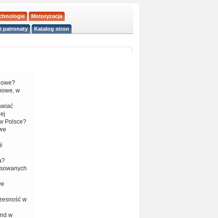
echnologie
Motoryzacja
i patronaty
Katalog stron
liowe?
mowe, w
tawiać
ej
w Polsce?
 we
i
a?
nsowanych
we
czesność w
end w