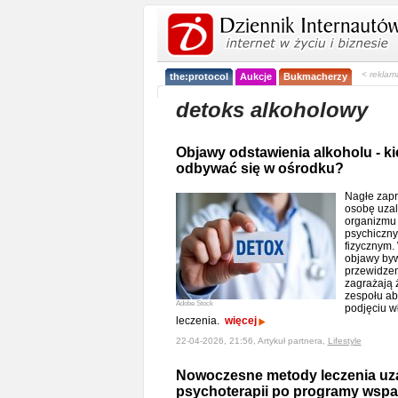
< reklam
the:protocol
Aukcje
Bukmacherzy
detoks alkoholowy
Objawy odstawienia alkoholu - k
odbywać się w ośrodku?
Nagłe zapr
osobę uzal
organizmu 
psychiczny
fizycznym
objawy byw
przewidzen
zagrażają 
zespołu a
Adobe Stock
podjęciu wł
leczenia.
więcej
22-04-2026, 21:56, Artykuł partnera,
Lifestyle
Nowoczesne metody leczenia uza
psychoterapii po programy wspa