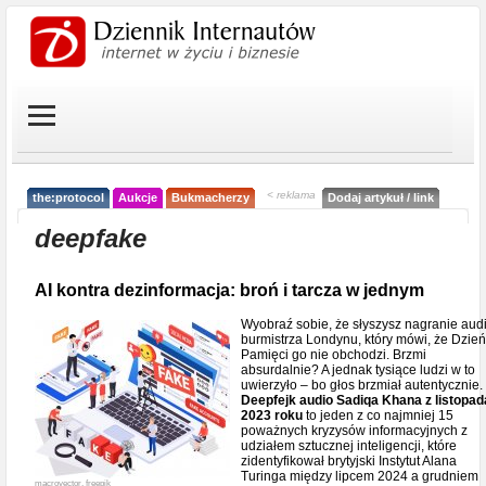
< reklama
the:protocol
Aukcje
Bukmacherzy
Dodaj artykuł / link
deepfake
AI kontra dezinformacja: broń i tarcza w jednym
Wyobraź sobie, że słyszysz nagranie aud
burmistrza Londynu, który mówi, że Dzień
Pamięci go nie obchodzi. Brzmi
absurdalnie? A jednak tysiące ludzi w to
uwierzyło – bo głos brzmiał autentycznie.
Deepfejk audio Sadiqa Khana z listopad
2023 roku
to jeden z co najmniej 15
poważnych kryzysów informacyjnych z
udziałem sztucznej inteligencji, które
zidentyfikował brytyjski Instytut Alana
Turinga między lipcem 2024 a grudniem
macrovector, freepik