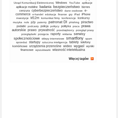
Windows
Urząd Komunikacji Elektronicznej
YouTube
aplikacje
bezpieczeństwo
badania
aplikacje mobilne
biznes
cyberbezpieczeństwo
e-
cenzura
dane osobowe
commerce
iPhone
e-handel
edukacja
finanse
gry
iPad
kf12m
konkursy
inwestycje
komunikat firmy
konferencje
patronat DI
piractwo
p2p
muzyka
nols
patenty
phishing
prawa
podatki
policja
polityka
podcasty
politycy
praca
autorskie
prawo
prywatność
przedsiębiorcy
przegląd prasy
serwisy
raporty
przeglądarki
przejęcia
reklama
smartfony
społecznościowe
sklepy internetowe
spam
startupy
tablety
telefony
sprzedaż
sztuczna inteligencja
wygasl
urządzenia przenośne
wideo
komórkowe
wyniki
własność intelektualna
finansowe
wyszukiwarki
Więcej tagów