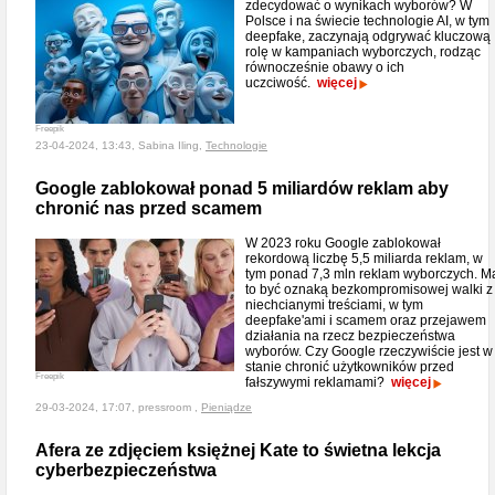
zdecydować o wynikach wyborów? W
Polsce i na świecie technologie AI, w tym
deepfake, zaczynają odgrywać kluczową
rolę w kampaniach wyborczych, rodząc
równocześnie obawy o ich
uczciwość.
więcej
Freepik
23-04-2024, 13:43, Sabina Iling,
Technologie
Google zablokował ponad 5 miliardów reklam aby
chronić nas przed scamem
W 2023 roku Google zablokował
rekordową liczbę 5,5 miliarda reklam, w
tym ponad 7,3 mln reklam wyborczych. M
to być oznaką bezkompromisowej walki z
niechcianymi treściami, w tym
deepfake'ami i scamem oraz przejawem
działania na rzecz bezpieczeństwa
wyborów. Czy Google rzeczywiście jest w
stanie chronić użytkowników przed
Freepik
fałszywymi reklamami?
więcej
29-03-2024, 17:07, pressroom ,
Pieniądze
Afera ze zdjęciem księżnej Kate to świetna lekcja
cyberbezpieczeństwa