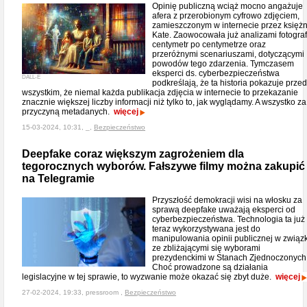
Opinię publiczną wciąż mocno angażuje
afera z przerobionym cyfrowo zdjęciem,
zamieszczonym w internecie przez księż
Kate. Zaowocowała już analizami fotograf
centymetr po centymetrze oraz
przeróżnymi scenariuszami, dotyczącymi
powodów tego zdarzenia. Tymczasem
eksperci ds. cyberbezpieczeństwa
DALL-E
podkreślają, że ta historia pokazuje prze
wszystkim, że niemal każda publikacja zdjęcia w internecie to przekazanie
znacznie większej liczby informacji niż tylko to, jak wyglądamy. A wszystko za
przyczyną metadanych.
więcej
15-03-2024, 10:31, _,
Bezpieczeństwo
Deepfake coraz większym zagrożeniem dla
tegorocznych wyborów. Fałszywe filmy można zakupić
na Telegramie
Przyszłość demokracji wisi na włosku za
sprawą deepfake uważają eksperci od
cyberbezpieczeństwa. Technologia ta już
teraz wykorzystywana jest do
manipulowania opinii publicznej w związ
ze zbliżającymi się wyborami
prezydenckimi w Stanach Zjednoczonych
Choć prowadzone są działania
legislacyjne w tej sprawie, to wyzwanie może okazać się zbyt duże.
więcej
27-02-2024, 19:33, pressroom ,
Bezpieczeństwo