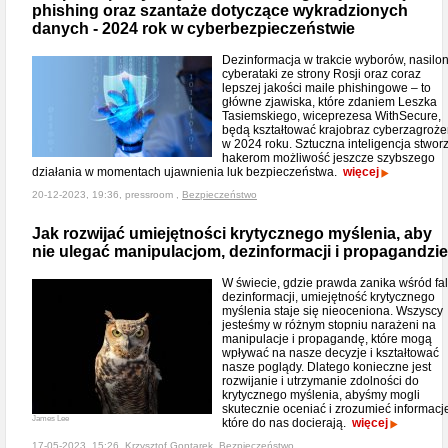
phishing oraz szantaże dotyczące wykradzionych
danych - 2024 rok w cyberbezpieczeństwie
Dezinformacja w trakcie wyborów, nasilo
cyberataki ze strony Rosji oraz coraz
lepszej jakości maile phishingowe – to
główne zjawiska, które zdaniem Leszka
Tasiemskiego, wiceprezesa WithSecure,
będą kształtować krajobraz cyberzagroż
w 2024 roku. Sztuczna inteligencja stwor
hakerom możliwość jeszcze szybszego
działania w momentach ujawnienia luk bezpieczeństwa.
więcej
20-12-2023, 19:36, pressroom ,
Bezpieczeństwo
Jak rozwijać umiejętności krytycznego myślenia, aby
nie ulegać manipulacjom, dezinformacji i propagandzie
W świecie, gdzie prawda zanika wśród fal
dezinformacji, umiejętność krytycznego
myślenia staje się nieoceniona. Wszyscy
jesteśmy w różnym stopniu narażeni na
manipulacje i propagandę, które mogą
wpływać na nasze decyzje i kształtować
nasze poglądy. Dlatego konieczne jest
rozwijanie i utrzymanie zdolności do
krytycznego myślenia, abyśmy mogli
skutecznie oceniać i zrozumieć informacj
James Lee
które do nas docierają.
więcej
17-05-2023, 15:26, Krzysztof Gontarek,
Bezpieczeństwo