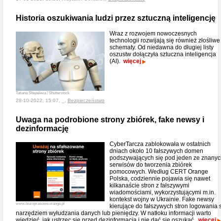
Historia oszukiwania ludzi przez sztuczną inteligencję
Wraz z rozwojem nowoczesnych
technologii rozwijają się również złośliwe
schematy. Od niedawna do długiej listy
oszustw dołączyła sztuczna inteligencja
(AI).
więcej
Tatiana Shepeleva / Shutterstock
28-10-2022, 15:07, _,
Bezpieczeństwo
Uwaga na podrobione strony zbiórek, fake newsy i
dezinformację
CyberTarcza zablokowała w ostatnich
dniach około 10 fałszywych domen
podszywających się pod jeden ze znany
serwisów do tworzenia zbiórek
pomocowych. Według CERT Orange
Polska, codziennie pojawia się nawet
kilkanaście stron z fałszywymi
wiadomościami, wykorzystującymi m.in.
kontekst wojny w Ukrainie. Fake newsy
www.biuroprasowe.orange.pl
kierujące do fałszywych stron logowania 
narzędziem wyłudzania danych lub pieniędzy. W natłoku informacji warto
wiedzieć, jak ustrzec się przed dezinformacją i nie dać się oszukać.
więcej