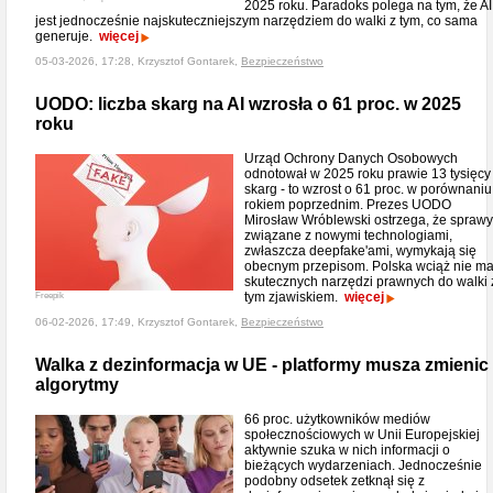
2025 roku. Paradoks polega na tym, że AI
jest jednocześnie najskuteczniejszym narzędziem do walki z tym, co sama
generuje.
więcej
05-03-2026, 17:28, Krzysztof Gontarek,
Bezpieczeństwo
UODO: liczba skarg na AI wzrosła o 61 proc. w 2025
roku
Urząd Ochrony Danych Osobowych
odnotował w 2025 roku prawie 13 tysięcy
skarg - to wzrost o 61 proc. w porównaniu
rokiem poprzednim. Prezes UODO
Mirosław Wróblewski ostrzega, że sprawy
związane z nowymi technologiami,
zwłaszcza deepfake'ami, wymykają się
obecnym przepisom. Polska wciąż nie m
skutecznych narzędzi prawnych do walki 
tym zjawiskiem.
więcej
Freepik
06-02-2026, 17:49, Krzysztof Gontarek,
Bezpieczeństwo
Walka z dezinformacja w UE - platformy musza zmienic
algorytmy
66 proc. użytkowników mediów
społecznościowych w Unii Europejskiej
aktywnie szuka w nich informacji o
bieżących wydarzeniach. Jednocześnie
podobny odsetek zetknął się z