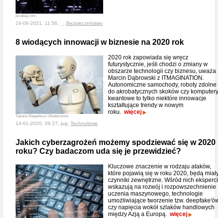
pixabay.com
24-06-2021, 11:56, _,
Bezpieczeństwo
8 wiodących innowacji w biznesie na 2020 rok
2020 rok zapowiada się wręcz
futurystycznie, jeśli chodzi o zmiany w
obszarze technologii czy biznesu, uważa
Marcin Dąbrowski z ITMAGINATION.
Autonomiczne samochody, roboty zdolne
do akrobatycznych skoków czy komputer
kwantowe to tylko niektóre innowacje
kształtujące trendy w nowym
roku.
więcej
Tatiana Shepeleva / Shutterstock
14-01-2020, 09:27, jug,
Technologie
Jakich cyberzagrożeń możemy spodziewać się w 2020
roku? Czy badaczom uda się je przewidzieć?
Kluczowe znaczenie w rodzaju ataków,
które pojawią się w roku 2020, będą miał
czynniki zewnętrzne. Wśród nich eksperci
wskazują na rozwój i rozpowszechnienie
uczenia maszynowego, technologie
umożliwiające tworzenie tzw. deepfake'ów
czy napięcia wokół szlaków handlowych
między Azją a Europą.
więcej