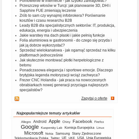
Pomówienie w internecie - jak szybko zareagować?
Przeszczep włosów w Turcji: jak planowanie 3D, DHI i
Sapphire FUE zmieniają leczenie
Zrób to sam czy wynajmij infobrokera? Porównanie
kosztów i czasu researchu B2B
Leady B2B dla specjalistycznych sektorów: IT, produkcja,
edukacja, energia i ubezpieczenia
Jakie warstwy ma dach płaski i jakie pełnią funkcje
Folia aluminiowa w gastronomii - do czego się przyda i
jak ją dobrze wykorzystać?
Sprzedaż wielokanałowa - jak ogarnąć sprzedaż na kilku
platformach jednocześnie
Jak skutecznie montować płotki herpetologiczne z
betonu
Ponadczasowa elegancja i sportowe emocje. Dlaczego
brytyjska legenda motoryzacji wciąż zachwyca?
Frezer CNC Holandia - jak praca na nowoczesnych
obrabiarkach nowej generacji przyciąga najlepszych
specjalistów?
Zapytaj o ofertę
Najpopularniejsze tematy artykułów
Apple
Facebook
Android
Allegro
Chiny
Firefox
Google
Komisja Europejska
Kaspersky Lab
Linux
Microsoft
Samsung
Stany Zjednoczone
Nokia
UE
USA
Unia Europejska
Telekomunikacja Polska
Twitter
UKE