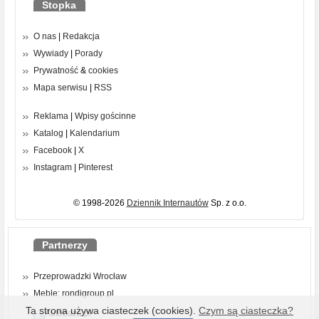
Stopka
O nas
|
Redakcja
Wywiady
|
Porady
Prywatność
&
cookies
Mapa serwisu
|
RSS
Reklama
|
Wpisy gościnne
Katalog
|
Kalendarium
Facebook
|
X
Instagram
|
Pinterest
© 1998-2026
Dziennik Internautów
Sp. z o.o.
Partnerzy
Przeprowadzki Wrocław
Meble: rondigroup.pl
Ta strona używa ciasteczek (cookies).
Czym są ciasteczka?