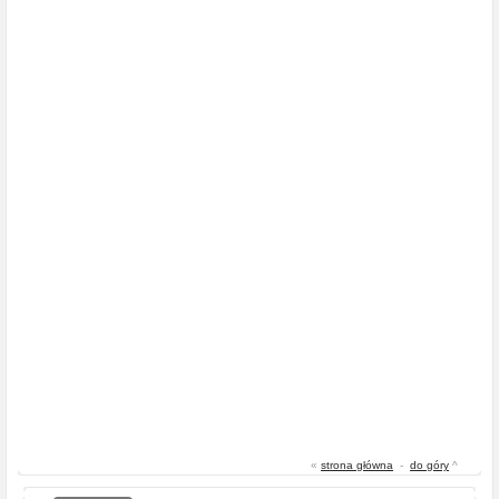
«
strona główna
-
do góry
^