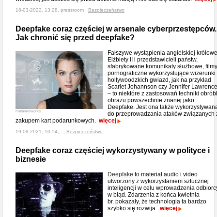
18-03-2022, 13:28, pressroom ,
Bezpieczeństwo
Deepfake coraz częściej w arsenale cyberprzestępców.
Jak chronić się przed deepfake?
Fałszywe wystąpienia angielskiej królowe
Elżbiety II i przedstawicieli państw,
sfabrykowane komunikaty służbowe, film
pornograficzne wykorzystujące wizerunki
hollywoodzkich gwiazd, jak na przykład
Scarlet Johannson czy Jennifer Lawrenc
– to niektóre z zastosowań techniki obrób
obrazu powszechnie znanej jako
Deepfake. Jest ona także wykorzystywan
metamorworks
do przeprowadzania ataków związanych 
zakupem kart podarunkowych.
więcej
19-08-2021, 10:54, _,
Bezpieczeństwo
Deepfake coraz częściej wykorzystywany w polityce i
biznesie
Deepfake
to materiał audio i video
utworzony z wykorzystaniem sztucznej
inteligencji w celu wprowadzenia odbiorc
w błąd. Zdarzenia z końca kwietnia
br. pokazały, że technologia ta bardzo
szybko się rozwija.
więcej