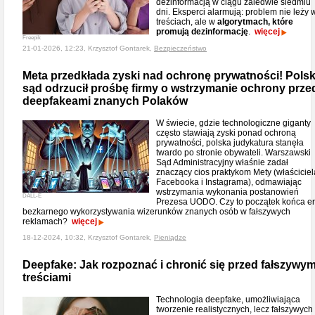
dezinformacją w ciągu zaledwie siedmiu
dni. Eksperci alarmują: problem nie leży 
treściach, ale w
algorytmach, które
promują dezinformację
.
więcej
Freepik
21-01-2026, 12:23, Krzysztof Gontarek,
Bezpieczeństwo
Meta przedkłada zyski nad ochronę prywatności! Polsk
sąd odrzucił prośbę firmy o wstrzymanie ochrony prze
deepfakeami znanych Polaków
W świecie, gdzie technologiczne giganty
często stawiają zyski ponad ochroną
prywatności, polska judykatura stanęła
twardo po stronie obywateli. Warszawski
Sąd Administracyjny właśnie zadał
znaczący cios praktykom Mety (właściciel
Facebooka i Instagrama), odmawiając
wstrzymania wykonania postanowień
DALL-E
Prezesa UODO. Czy to początek końca e
bezkarnego wykorzystywania wizerunków znanych osób w fałszywych
reklamach?
więcej
18-12-2024, 10:32, Krzysztof Gontarek,
Pieniądze
Deepfake: Jak rozpoznać i chronić się przed fałszywym
treściami
Technologia deepfake, umożliwiająca
tworzenie realistycznych, lecz fałszywych