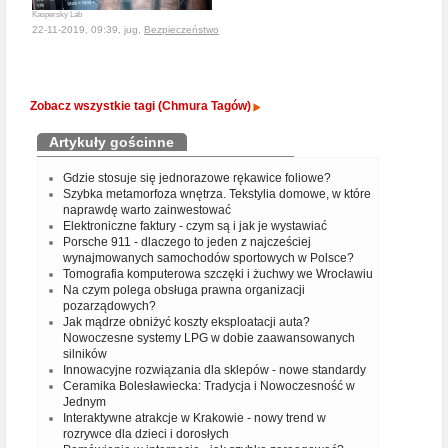
Kaspersky Lab
22-11-2019, 09:39, jug,
Bezpieczeństwo
Zobacz wszystkie tagi (Chmura Tagów)
Artykuły gościnne
Gdzie stosuje się jednorazowe rękawice foliowe?
Szybka metamorfoza wnętrza. Tekstylia domowe, w które
naprawdę warto zainwestować
Elektroniczne faktury - czym są i jak je wystawiać
Porsche 911 - dlaczego to jeden z najcześciej
wynajmowanych samochodów sportowych w Polsce?
Tomografia komputerowa szczęki i żuchwy we Wrocławiu
Na czym polega obsługa prawna organizacji
pozarządowych?
Jak mądrze obniżyć koszty eksploatacji auta?
Nowoczesne systemy LPG w dobie zaawansowanych
silników
Innowacyjne rozwiązania dla sklepów - nowe standardy
Ceramika Bolesławiecka: Tradycja i Nowoczesność w
Jednym
Interaktywne atrakcje w Krakowie - nowy trend w
rozrywce dla dzieci i dorosłych