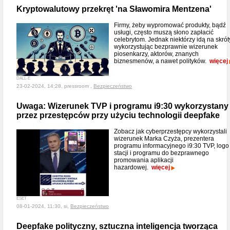
Kryptowalutowy przekręt 'na Sławomira Mentzena'
Firmy, żeby wypromować produkty, bądź
usługi, często muszą słono zapłacić
celebrytom. Jednak niektórzy idą na skrót
wykorzystując bezprawnie wizerunek
piosenkarzy, aktorów, znanych
biznesmenów, a nawet polityków.
więcej
DALL-E
23-02-2024, 14:28, pressroom ,
Bezpieczeństwo
Uwaga: Wizerunek TVP i programu i9:30 wykorzystany
przez przestępców przy użyciu technologii deepfake
Zobacz jak cyberprzestępcy wykorzystali
wizerunek Marka Czyża, prezentera
programu informacyjnego i9:30 TVP, logo
stacji i programu do bezprawnego
promowania aplikacji
hazardowej.
więcej
ESET
08-01-2024, 11:30, si,
Bezpieczeństwo
Deepfake polityczny, sztuczna inteligencja tworząca