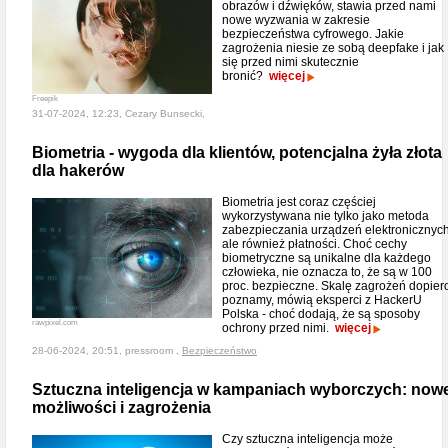
obrazów i dźwięków, stawia przed nami
nowe wyzwania w zakresie
bezpieczeństwa cyfrowego. Jakie
zagrożenia niesie ze sobą deepfake i jak
się przed nimi skutecznie
bronić?
więcej
Freepik
31-07-2024, 12:23, Cezary Bunsecki,
Biometria - wygoda dla klientów, potencjalna żyła złota
dla hakerów
Biometria jest coraz częściej
wykorzystywana nie tylko jako metoda
zabezpieczania urządzeń elektronicznych
ale również płatności. Choć cechy
biometryczne są unikalne dla każdego
człowieka, nie oznacza to, że są w 100
proc. bezpieczne. Skalę zagrożeń dopier
poznamy, mówią eksperci z HackerU
Polska - choć dodają, że są sposoby
rawpixel.com
ochrony przed nimi.
więcej
28-06-2024, 20:51, pressroom ,
Bezpieczeństwo
Sztuczna inteligencja w kampaniach wyborczych: now
możliwości i zagrożenia
Czy sztuczna inteligencja może