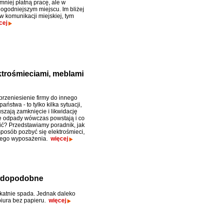
mniej płatną pracę, ale w
dogodniejszym miejscu. Im bliżej
w komunikacji miejskiej, tym
cej
ektrośmieciami, meblami
przeniesienie firmy do innego
państwa - to tylko kilka sytuacji,
szają zamknięcie i likwidację
ie odpady wówczas powstają i co
bić? Przedstawiamy poradnik, jak
sposób pozbyć się elektrośmieci,
arego wyposażenia.
więcej
awdopodobne
ikatnie spada. Jednak daleko
biura bez papieru.
więcej