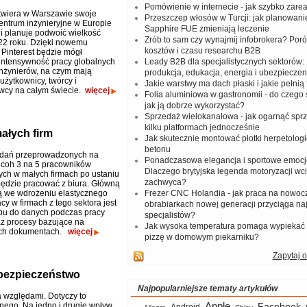
Pomówienie w internecie - jak szybko zar
otwiera w Warszawie swoje
Przeszczep włosów w Turcji: jak planowanie
entrum inżynieryjne w Europie
Sapphire FUE zmieniają leczenie
i planuje podwoić wielkość
Zrób to sam czy wynajmij infobrokera? Por
22 roku. Dzięki nowemu
kosztów i czasu researchu B2B
 Pinterest będzie mógł
intensywność pracy globalnych
Leady B2B dla specjalistycznych sektorów: I
nżynierów, na czym mają
produkcja, edukacja, energia i ubezpieczen
użytkownicy, twórcy i
Jakie warstwy ma dach płaski i jakie pełnią 
wcy na całym świecie.
więcej
Folia aluminiowa w gastronomii - do czego s
jak ją dobrze wykorzystać?
Sprzedaż wielokanałowa - jak ogarnąć spr
kilku platformach jednocześnie
ałych firm
Jak skutecznie montować płotki herpetologi
betonu
dań przeprowadzonych na
Ponadczasowa elegancja i sportowe emocj
icoh
3 na 5 pracowników
Dlaczego brytyjska legenda motoryzacji wc
ych w małych firmach po ustaniu
zachwyca?
ędzie pracować z biura. Główną
 we wdrożeniu elastycznego
Frezer CNC Holandia - jak praca na nowoc
y w firmach z tego sektora jest
obrabiarkach nowej generacji przyciąga na
pu do danych podczas pracy
specjalistów?
az procesy bazujące na
Jak wysoka temperatura pomaga wypiekać
ch dokumentach.
więcej
pizzę w domowym piekarniku?
Zapytaj o
i bezpieczeństwo
Najpopularniejsze tematy artykułów
 względami. Dotyczy to
Apple
znego. Na jedno i drugie wpływ
Facebook