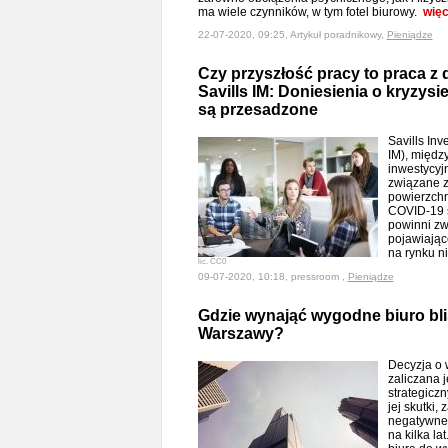
ma wiele czynników, w tym fotel biurowy.
więc
22-07-2020, 09:25, Artykuł poradnikowy,
Pieniądze
Czy przyszłość pracy to praca z
Savills IM: Doniesienia o kryzys
są przesadzone
Savills In
IM), międ
inwestycyj
związane z
powierzchn
COVID-19 s
powinni z
pojawiając
na rynku n
lic. CC0
09-07-2020, 10:18, pressroom ,
Pieniądze
Gdzie wynająć wygodne biuro bl
Warszawy?
Decyzja o 
zaliczana j
strategiczn
jej skutki,
negatywne,
na kilka la