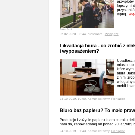
przyjęłoby 
lepszym i 
przystankó
lepiej.
wię
Adobe Stock
06-02-2020, 08:44, pressroom ,
Pieniądze
Likwidacja biura - co zrobić z el
i wyposażeniem?
Upadłość, 
miasta lub 
które wymu
biura. Jak
z nimi zro
w legalny 
mebli i st
24-10-2019, 10:00, Komunikat firmy,
Pieniądze
Biuro bez papieru? To mało pr
Produkcja i zużycie papieru ksero co roku del
nam do, zapowiadanej od ponad 20 lat, wizji 
24-10-2019, 07:43, Komunikat firmy,
Pieniądze