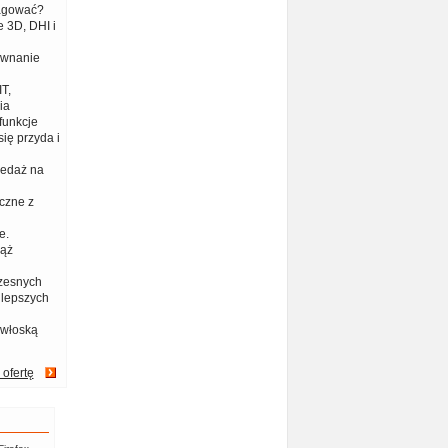
eagować?
 3D, DHI i
ównanie
T,
ia
funkcje
ię przyda i
zedaż na
czne z
e.
iąż
zesnych
jlepszych
 włoską
 ofertę