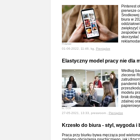
Pinterest 
pierwsze c
Środkowej 
biura w 20
oddziałowi
zwiększyć 
zespołów i
skorzystać 
reklamoda
Pinterest
01-06-2022, 11:46, kg,
Pieniądze
Elastyczny model pracy nie dla m
Według ba
zlecenie R
zatrudnion
pandemii b
przeszkodą
modelu prac
brak dostę
zdalnej or
papierowy
lic. CC0
27-05-2021, 13:33, pressroom ,
Pieniądze
Krzesło do biura - styl, wygoda 
Praca przy biurku bywa męcząca pod wieloma
zarówno obciążenia psychicznego, jak i fizyc