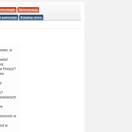
echnologie
Motoryzacja
i patronaty
Katalog stron
mowe, w
tawiać
ej
w Polsce?
 we
i
a?
nsowanych
we
czesność w
end w