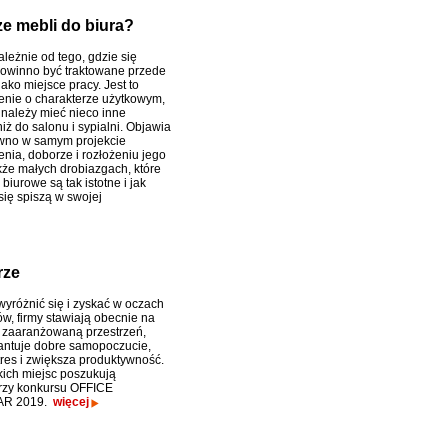
e mebli do biura?
ależnie od tego, gdzie się
powinno być traktowane przede
ako miejsce pracy. Jest to
nie o charakterze użytkowym,
 należy mieć nieco inne
iż do salonu i sypialni. Objawia
ówno w samym projekcie
nia, doborze i rozłożeniu jego
akże małych drobiazgach, które
iurowe są tak istotne i jak
się spiszą w swojej
rze
wyróżnić się i zyskać w oczach
w, firmy stawiają obecnie na
e zaaranżowaną przestrzeń,
antuje dobre samopoczucie,
tres i zwiększa produktywność.
kich miejsc poszukują
rzy konkursu OFFICE
R 2019.
więcej