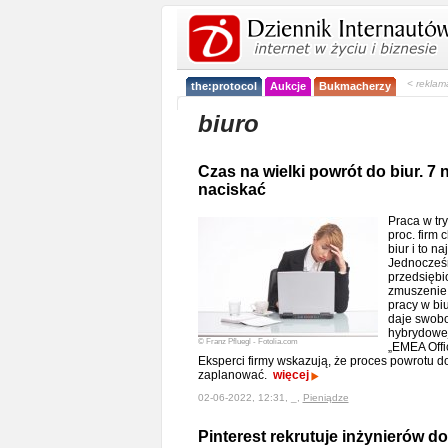
< reklam
the:protocol
Aukcje
Bukmacherzy
biuro
Czas na wielki powrót do biur. 7 n
naciskać
Praca w tr
proc. firm
biur i to n
Jednocześn
przedsiębi
zmuszenie 
pracy w bi
daje swobo
hybrydowej
© Franz Pfluegl - Fotolia.com
„EMEA Offi
Eksperci firmy wskazują, że proces powrotu d
zaplanować.
więcej
02-06-2022, 12:31, _,
Pieniądze
Pinterest rekrutuje inżynierów d