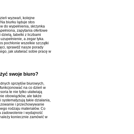
dzień wyzwań, kolejne
Na biurku ląduje stos
 do wypełnienia, skrzynka
pełniona, zapytania ofertowe
 dzielą, tabelki z liczbami
uzupełnienie, a zegar tyka.
s pochłonie wszelkie szczątki
ęci, sprawdź nasze porady
ego, jak ułatwiać sobie pracę w
żyć swoje biuro?
dnych sprzętów biurowych,
t funkcjonować na co dzień w
soria te nie tylko ułatwiają
e obowiązków, ale także
i systematyzują takie działania,
wizowanie i przechowywanie
nego rodzaju materiałów. Co
a zadowolenie i wydajność
 należy koniecznie zamówić w