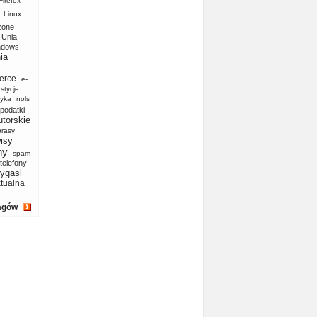
Firefox
Linux
zone
Unia
ndows
ia
erce
e-
stycje
yka
nols
podatki
utorskie
prasy
isy
ny
spam
telefony
ygasl
ktualna
agów