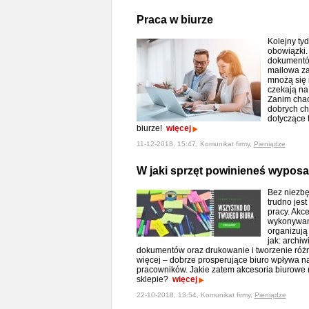
Praca w biurze
Kolejny ty
obowiązki. 
dokumentów
mailowa za
mnożą się i
czekają na 
Zanim chao
dobrych ch
dotyczące t
biurze!
więcej
11-12-2018, 15:47, Komunikat firmy,
Pieniądze
W jaki sprzęt powinieneś wyposa
Bez niezbę
trudno jes
pracy. Akce
wykonywani
organizują 
jak: archi
dokumentów oraz drukowanie i tworzenie róż
więcej – dobrze prosperujące biuro wpływa n
pracowników. Jakie zatem akcesoria biurowe
sklepie?
więcej
22-10-2018, 13:54, Komunikat firmy,
Pieniądze