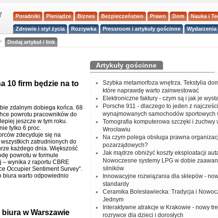
Poradniki
Pieniądze
Biznes
Bezpieczeństwo
Prawo
Dom
Nauka i T
Zdrowie i styl życia
Rozrywka
Pressroom i artykuły gościnne
Wydarzenia 
a
Dodaj artykuł / link
Artykuły gościnne
a 10 firm będzie na to
Szybka metamorfoza wnętrza. Tekstylia do
które naprawdę warto zainwestować
Elektroniczne faktury - czym są i jak je wys
Porsche 911 - dlaczego to jeden z najcześci
ybie zdalnym dobiega końca. 68
wynajmowanych samochodów sportowych 
 chce powrotu pracowników do
ajlepiej jeszcze w tym roku.
Tomografia komputerowa szczęki i żuchwy
ie tylko 6 proc.
Wrocławiu
orców zdecyduje się na
Na czym polega obsługa prawna organizacj
wszystkich zatrudnionych do
pozarządowych?
urze każdego dnia. Większość
Jak mądrze obniżyć koszty eksploatacji aut
dę powrotu w formule
Nowoczesne systemy LPG w dobie zaawa
 – wynika z raportu CBRE
silników
ce Occupier Sentiment Survey”.
o biura warto odpowiednio
Innowacyjne rozwiązania dla sklepów - no
standardy
Ceramika Bolesławiecka: Tradycja i Nowo
Jednym
Interaktywne atrakcje w Krakowie - nowy tr
o biura w Warszawie
rozrywce dla dzieci i dorosłych