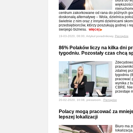
biura do w
większości 
nieruchomo
centrum zakorkowane od rana do późnych go
doskonałą alternatywę – Wola, dzielnica położ
świetnie z nim oraz z innymi dzielnicami skom
przedsiębiorców, którzy poszukują godnej i re
swojego biznesu.
więcej
19-03-2020, 08:00, Artykuł poradnikowy,
Pieniądze
86% Polaków liczy na kilka dni p
tygodniu. Pozostały czas chcą s
Zdecydowa
pracownikó
zdalnej pr
tygodniu (
pracować p
wynika z b
CBRE. Nie 
przestaje 
20-02-2020, 10:08, pressroom ,
Pieniądze
Polacy mogą pracować za mniejsz
lepszej lokalizacji
Biuro ma z
lokalizacja