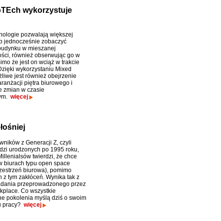
opTEch wykorzystuje
ologie pozwalają większej
b jednocześnie zobaczyć
budynku w mieszanej
ości, również obserwując go w
mimo że jest on wciąż w trakcie
 Dzięki wykorzystaniu Mixed
żliwe jest również obejrzenie
aranżacji piętra biurowego i
 zmian w czasie
tym.
więcej
łośniej
ników z Generacji Z, czyli
dzi urodzonych po 1995 roku,
illenialsów twierdzi, że chce
 biurach typu open space
rzestrzeń biurowa), pomimo
 z tym zakłóceń. Wynika tak z
dania przeprowadzonego przez
kplace. Co wszystkie
e pokolenia myślą dziś o swoim
u pracy?
więcej