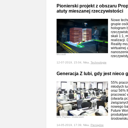
Pionierski projekt z obszaru Pr
atuty mieszanej rzeczywistości
Nowe techn
grupie osó
hologram 
rzeczywist
skali 1:1, 
realizacji.
Reality mo
wirtualnej 
nanoszenie
Microsoft
rzeczywis
12-07-2019, 15:04, Nika,
Technologie
Generacja Z lubi, gdy jest nieco g
55% pracow
młodych lu
oraz 56% M
pracować w
(otwarta p
związanych
nowego ba
Future Wor
produktywn
KPG_Payless / Shutterstock
środowisk
14-05-2019, 17:39, Nika,
Pieniądze