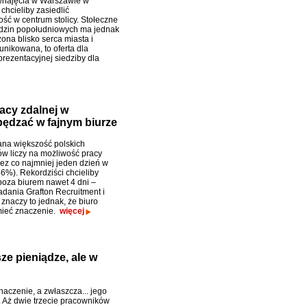
ynajęcia w Warszawie w
chcieliby zasiedlić
ść w centrum stolicy. Stołeczne
dzin popołudniowych ma jednak
ona blisko serca miasta i
unikowana, to oferta dla
prezentacyjnej siedziby dla
racy zdalnej w
pędzać w fajnym biurze
na większość polskich
w liczy na możliwość pracy
zez co najmniej jeden dzień w
86%). Rekordziści chcieliby
oza biurem nawet 4 dni –
adania Grafton Recruitment i
znaczy to jednak, że biuro
mieć znaczenie.
więcej
e pieniądze, ale w
naczenie, a zwłaszcza... jego
. Aż dwie trzecie pracowników