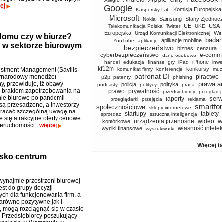
Android
Allegro
Chiny
ej
Google
Komisja Europejska
Kaspersky Lab
Microsoft
Samsung
Stany Zjednoc
Nokia
UE
USA
Telekomunikacja Polska
Twitter
UKE
Europejska
Wi
Urząd Komunikacji Elektronicznej
 domu czy w biurze?
badan
aplikacje mobilne
YouTube
aplikacje
ie w sektorze biurowym
bezpieczeństwo
biznes
cenzura
cyberbezpieczeństwo
e-comm
dane osobowe
iPhone
handel
edukacja
finanse
gry
iPad
inwe
kf12m
konkursy
vestment Management (Savills
komunikat firmy
konferencje
muz
patronat DI
zynarodowy menedżer
piractwo
p2p
patenty
phishing
ny, przewiduje, iż obawy
prawa a
policja
polityka
podcasty
politycy
praca
 brakiem zapotrzebowania na
prawo
prywatność
przedsiębiorcy
przegląd 
ie biurowe po pandemii
serw
raporty
przeglądarki
przejęcia
reklama
ą przesadzone, a inwestorzy
smartfo
społecznościowe
sklepy internetowe
wracać szczególną uwagę na
startupy
tablety
sprzedaż
sztuczna inteligencja
e się atrakcyjne oferty cenowe
w
urządzenia przenośne
wideo
komórkowe
ieruchomości.
więcej
własność intele
wyniki finansowe
wyszukiwarki
Więcej t
isko centrum
wynajmie przestrzeni biurowej
est do grupy decyzji
ych dla funkcjonowania firm, a
 zarówno pozytywne jak i
 mogą rozciągnąć się w czasie
t. Przedsiębiorcy poszukujący