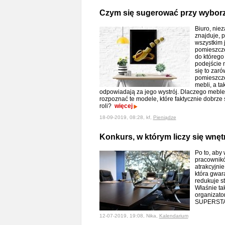
Czym się sugerować przy wyborz
Biuro, niez
znajduje, 
wszystkim j
pomieszcze
do którego
podejście n
się to zar
pomieszcze
mebli, a t
odpowiadają za jego wystrój. Dlaczego meble b
rozpoznać te modele, które faktycznie dobrze 
roli?
więcej
18-09-2019, 08:28, kf,
Pieniądze
Konkurs, w którym liczy się wnęt
Po to, aby 
pracownikó
atrakcyjni
która gwar
redukuje s
Właśnie ta
organizato
SUPERSTA
12-07-2019, 19:08, Nika,
Kalendarium