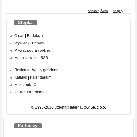
«
strona główna
-
do góry
^
Stopka
O nas
|
Redakcja
Wywiady
|
Porady
Prywatność
&
cookies
Mapa serwisu
|
RSS
Reklama
|
Wpisy gościnne
Katalog
|
Kalendarium
Facebook
|
X
Instagram
|
Pinterest
© 1998-2026
Dziennik Internautów
Sp. z o.o.
Partnerzy