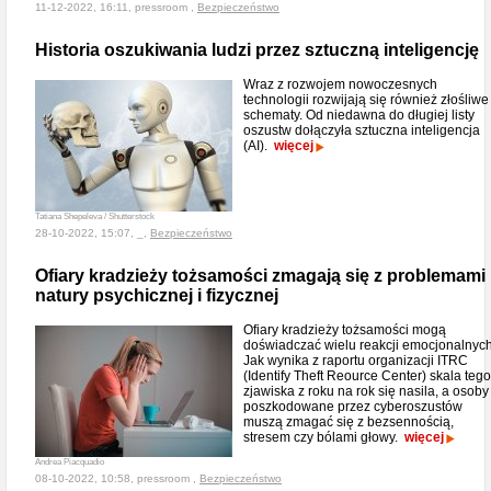
11-12-2022, 16:11, pressroom ,
Bezpieczeństwo
Historia oszukiwania ludzi przez sztuczną inteligencję
Wraz z rozwojem nowoczesnych
technologii rozwijają się również złośliwe
schematy. Od niedawna do długiej listy
oszustw dołączyła sztuczna inteligencja
(AI).
więcej
Tatiana Shepeleva / Shutterstock
28-10-2022, 15:07, _,
Bezpieczeństwo
Ofiary kradzieży tożsamości zmagają się z problemami
natury psychicznej i fizycznej
Ofiary kradzieży tożsamości mogą
doświadczać wielu reakcji emocjonalnych
Jak wynika z raportu organizacji ITRC
(Identify Theft Reource Center) skala tego
zjawiska z roku na rok się nasila, a osoby
poszkodowane przez cyberoszustów
muszą zmagać się z bezsennością,
stresem czy bólami głowy.
więcej
Andrea Piacquadio
08-10-2022, 10:58, pressroom ,
Bezpieczeństwo