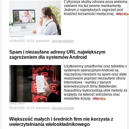
Cyfryzacja służby zdrowia poza wieloma
zaletami ma też pewne mankamenty.
Jednym z największych zagrożeń jest
kradzież tożsamości medycznej.
więcej
metamorworks
12-08-2022, 13:12, pressroom ,
Bezpieczeństwo
Spam i niezaufane adresy URL największym
zagrożeniem dla systemów Android
Użytkownicy smartfonów oraz tabletów z
systemem operacyjnym Android są
najczęściej narażeni na spam oraz ataki
realizowane poprzez niezaufane strony
internetowe - wynika z danych
telemetrycznych firmy Bitdefender.
Napastnicy wykorzystują obie metody ze
względu na łatwość wdrożenia oraz
niewielkie koszty.
więcej
Lindsey LaMont
09-08-2022, 16:13, pressroom ,
Bezpieczeństwo
Większość małych i średnich firm nie korzysta z
uwierzytelniania wieloskładnikowego