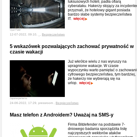
luksusowych hoteli, padła ofiarą
cyberataku. Hakerzy stojący za incydent
przyznali, że hotelowy gigant posiada
bardzo słabe systemy bezpieczeństwa
IT.
więcej
Upal Patel
12-07-2022, 09:10, _,
Bezpieczeństwo
5 wskazówek pozwalających zachować prywatność w
czasie wakacji
Już wkrótce wielu z nas wyruszy na
upragnione wakacje. W czasie
wypoczynku warto pamiętać o zachowani
cyfrowego bezpieczeństwa, tym bardziej,
że hakerzy nie wybierają się na
urlop.
więcej
Japanexperterna
24-06-2022, 17:29, pressroom ,
Bezpieczeństwo
Masz telefon z Androidem? Uważaj na SMS-y
Firma Bitdefender na podstawie 7-
dniowego badania sporządziła listę
najczęstszych wektorów ataków