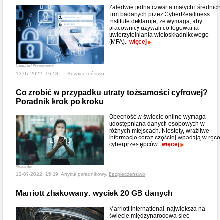
Zaledwie jedna czwarta małych i średnic
firm badanych przez Cyber​​Readiness
Institute deklaruje, że wymaga, aby
pracownicy używali do logowania
uwierzytelniania wieloskładnikowego
(MFA).
więcej
Nata-Lia / Shutterstock
13-07-2022, 16:58, _,
Bezpieczeństwo
Co zrobić w przypadku utraty tożsamości cyfrowej?
Poradnik krok po kroku
Obecność w świecie online wymaga
udostępniana danych osobowych w
różnych miejscach. Niestety, wrażliwe
informacje coraz częściej wpadają w ręce
cyberprzestępców.
więcej
Alexander
12-07-2022, 15:19, Artykuł poradnikowy,
Bezpieczeństwo
Marriott zhakowany: wyciek 20 GB danych
Marriott International, największa na
świecie międzynarodowa sieć