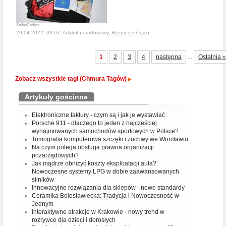
StefanCoders
29-04-2022, 09:07, Artykuł poradnikowy,
Bezpieczeństwo
...
1
2
3
4
następna
Ostatnia »
Zobacz wszystkie tagi (Chmura Tagów)
Artykuły gościnne
Elektroniczne faktury - czym są i jak je wystawiać
Porsche 911 - dlaczego to jeden z najcześciej
wynajmowanych samochodów sportowych w Polsce?
Tomografia komputerowa szczęki i żuchwy we Wrocławiu
Na czym polega obsługa prawna organizacji
pozarządowych?
Jak mądrze obniżyć koszty eksploatacji auta?
Nowoczesne systemy LPG w dobie zaawansowanych
silników
Innowacyjne rozwiązania dla sklepów - nowe standardy
Ceramika Bolesławiecka: Tradycja i Nowoczesność w
Jednym
Interaktywne atrakcje w Krakowie - nowy trend w
rozrywce dla dzieci i dorosłych