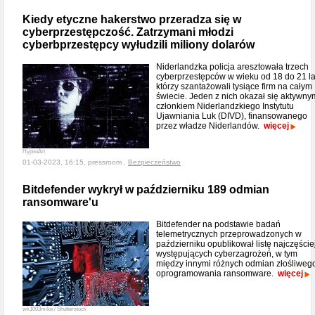
Kiedy etyczne hakerstwo przeradza się w
cyberprzestępczość. Zatrzymani młodzi
cyberbprzestępcy wyłudzili miliony dolarów
Niderlandzka policja aresztowała trzech
cyberprzestępców w wieku od 18 do 21 la
którzy szantażowali tysiące firm na całym
świecie. Jeden z nich okazał się aktywny
członkiem Niderlandzkiego Instytutu
Ujawniania Luk (DIVD), finansowanego
przez władze Niderlandów.
więcej
HypnoArt
01-03-2023, 16:15, pressroom ,
Bezpieczeństwo
Bitdefender wykrył w październiku 189 odmian
ransomware'u
Bitdefender na podstawie badań
telemetrycznych przeprowadzonych w
październiku opublikował listę najczęście
występujących cyberzagrożeń, w tym
między innymi różnych odmian złośliweg
oprogramowania ransomware.
więcej
wk1003mike / Shutterstock