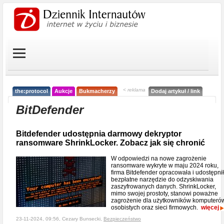
< reklama
the:protocol
Aukcje
Bukmacherzy
Dodaj artykuł / link
BitDefender
Bitdefender udostępnia darmowy dekryptor
ransomware ShrinkLocker. Zobacz jak się chronić
W odpowiedzi na nowe zagrożenie
ransomware wykryte w maju 2024 roku,
firma Bitdefender opracowała i udostępni
bezpłatne narzędzie do odzyskiwania
zaszyfrowanych danych. ShrinkLocker,
mimo swojej prostoty, stanowi poważne
zagrożenie dla użytkowników komputeró
osobistych oraz sieci firmowych.
więcej
23-11-2024, 09:56, Cezary Bunsecki,
Bezpieczeństwo