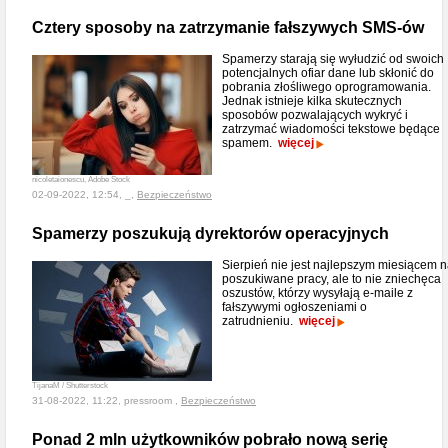
Cztery sposoby na zatrzymanie fałszywych SMS-ów
Spamerzy starają się wyłudzić od swoich
potencjalnych ofiar dane lub skłonić do
pobrania złośliwego oprogramowania.
Jednak istnieje kilka skutecznych
sposobów pozwalających wykryć i
zatrzymać wiadomości tekstowe będące
spamem.
więcej
nicoletaionescu, Adobe Stock
02-09-2022, 12:54, _,
Bezpieczeństwo
Spamerzy poszukują dyrektorów operacyjnych
Sierpień nie jest najlepszym miesiącem 
poszukiwane pracy, ale to nie zniechęca
oszustów, którzy wysyłają e-maile z
fałszywymi ogłoszeniami o
zatrudnieniu.
więcej
TijanaM / Shutterstock
31-08-2022, 11:22, pressroom ,
Bezpieczeństwo
Ponad 2 mln użytkowników pobrało nową serię