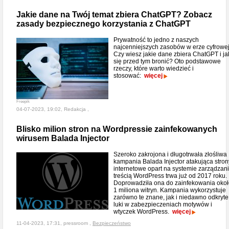
Jakie dane na Twój temat zbiera ChatGPT? Zobacz
zasady bezpiecznego korzystania z ChatGPT
Prywatność to jedno z naszych
najcenniejszych zasobów w erze cyfrowej
Czy wiesz jakie dane zbiera ChatGPT i ja
się przed tym bronić? Oto podstawowe
rzeczy, które warto wiedzieć i
stosować:
więcej
Freepik
04-07-2023, 19:02, Redakcja ,
Blisko milion stron na Wordpressie zainfekowanych
wirusem Balada Injector
Szeroko zakrojona i długotrwała złośliwa
kampania Balada Injector atakująca stron
internetowe opart na systemie zarządzan
treścią WordPress trwa już od 2017 roku.
Doprowadziła ona do zainfekowania oko
1 miliona witryn. Kampania wykorzystuje
zarówno te znane, jak i niedawno odkryte
luki w zabezpieczeniach motywów i
wtyczek WordPress.
więcej
11-04-2023, 17:31, pressroom ,
Bezpieczeństwo