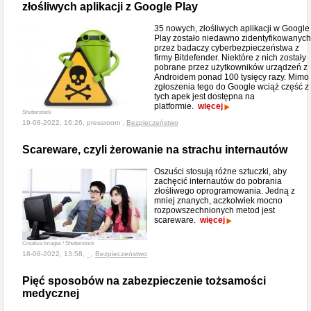
złośliwych aplikacji z Google Play
35 nowych, złośliwych aplikacji w Google
Play zostało niedawno zidentyfikowanych
przez badaczy cyberbezpieczeństwa z
firmy Bitdefender. Niektóre z nich zostały
pobrane przez użytkowników urządzeń z
Androidem ponad 100 tysięcy razy. Mimo
zgłoszenia tego do Google wciąż część z
tych apek jest dostępna na
platformie.
więcej
Shutterstock
19-08-2022, 16:26, pressroom ,
Bezpieczeństwo
Scareware, czyli żerowanie na strachu internautów
Oszuści stosują różne sztuczki, aby
zachęcić internautów do pobrania
złośliwego oprogramowania. Jedną z
mniej znanych, aczkolwiek mocno
rozpowszechnionych metod jest
scareware.
więcej
Creativa Images / Shutterstock
18-08-2022, 13:58, _,
Bezpieczeństwo
Pięć sposobów na zabezpieczenie tożsamości
medycznej