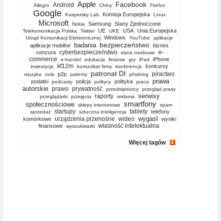
Apple
Facebook
Android
Allegro
Chiny
Firefox
Google
Komisja Europejska
Kaspersky Lab
Linux
Microsoft
Samsung
Stany Zjednoczone
Nokia
UE
USA
Unia Europejska
Telekomunikacja Polska
Twitter
UKE
Windows
Urząd Komunikacji Elektronicznej
YouTube
aplikacje
bezpieczeństwo
badania
aplikacje mobilne
biznes
cyberbezpieczeństwo
e-
cenzura
dane osobowe
commerce
iPhone
e-handel
edukacja
finanse
gry
iPad
kf12m
konkursy
inwestycje
komunikat firmy
konferencje
patronat DI
piractwo
p2p
muzyka
nols
patenty
phishing
prawa
podatki
policja
polityka
podcasty
politycy
praca
autorskie
prawo
prywatność
przedsiębiorcy
przegląd prasy
serwisy
raporty
przeglądarki
przejęcia
reklama
smartfony
społecznościowe
sklepy internetowe
spam
startupy
tablety
telefony
sprzedaż
sztuczna inteligencja
wygasl
urządzenia przenośne
wideo
komórkowe
wyniki
własność intelektualna
finansowe
wyszukiwarki
Więcej tagów