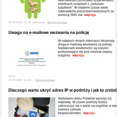
skierowanych przeciwko użytkownikom
mobilnych urządzeń z „zielonym
ludzikiem”. W ostatnim czasie wiele
cyberataków jest przeprowadzanych za
pomocą SMS-ów.
więcej
25-05-2022, 10:40, pressroom ,
Bezpieczeństwo
Uwaga na e-mailowe wezwania na policję
W ostatnich dniach internauci otrzymują
drogą e-mailową wezwania na policję.
Nadawcami wiadomości są oszuści
podszywający się pod rodzime organy
ścigania.
więcej
Marken
12-05-2022, 11:43, _,
Bezpieczeństwo
Dlaczego warto ukryć adres IP w podróży i jak to zrobi
Niebawem wielu Polaków wyruszy na
majówkę. W czasie podróży trzeba
zatroszczyć się o wiele szczegółów, w ty
również cyfrowe
bezpieczeństwo.
więcej