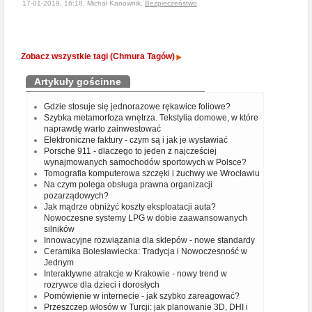
17-01-2019, 16:18, Michał Kanownik,
Bezpieczeństwo
Zobacz wszystkie tagi (Chmura Tagów)
Artykuły gościnne
Gdzie stosuje się jednorazowe rękawice foliowe?
Szybka metamorfoza wnętrza. Tekstylia domowe, w które
naprawdę warto zainwestować
Elektroniczne faktury - czym są i jak je wystawiać
Porsche 911 - dlaczego to jeden z najcześciej
wynajmowanych samochodów sportowych w Polsce?
Tomografia komputerowa szczęki i żuchwy we Wrocławiu
Na czym polega obsługa prawna organizacji
pozarządowych?
Jak mądrze obniżyć koszty eksploatacji auta?
Nowoczesne systemy LPG w dobie zaawansowanych
silników
Innowacyjne rozwiązania dla sklepów - nowe standardy
Ceramika Bolesławiecka: Tradycja i Nowoczesność w
Jednym
Interaktywne atrakcje w Krakowie - nowy trend w
rozrywce dla dzieci i dorosłych
Pomówienie w internecie - jak szybko zareagować?
Przeszczep włosów w Turcji: jak planowanie 3D, DHI i