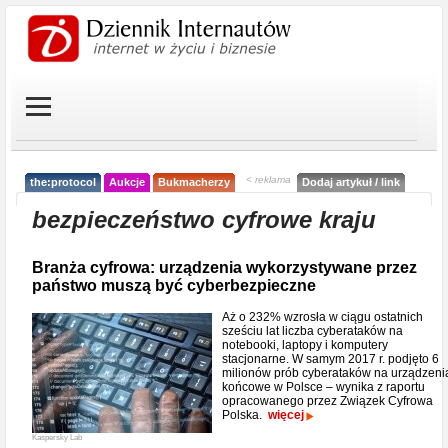
< reklama
the:protocol
Aukcje
Bukmacherzy
Dodaj artykuł / link
bezpieczeństwo cyfrowe kraju
Branża cyfrowa: urządzenia wykorzystywane przez
państwo muszą być cyberbezpieczne
Aż o 232% wzrosła w ciągu ostatnich
sześciu lat liczba cyberataków na
notebooki, laptopy i komputery
stacjonarne. W samym 2017 r. podjęto 6
milionów prób cyberataków na urządzeni
końcowe w Polsce – wynika z raportu
opracowanego przez Związek Cyfrowa
Polska.
więcej
Kaspersky Lab