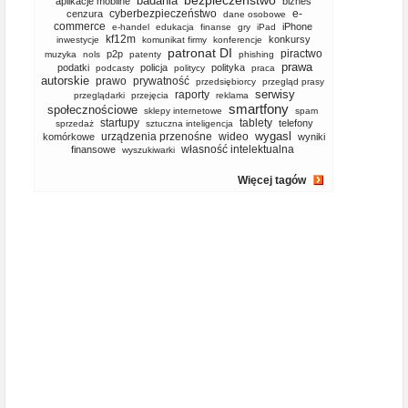
bezpieczeństwo
badania
aplikacje mobilne
biznes
cyberbezpieczeństwo
e-
cenzura
dane osobowe
commerce
iPhone
e-handel
edukacja
finanse
gry
iPad
kf12m
konkursy
inwestycje
komunikat firmy
konferencje
patronat DI
piractwo
p2p
muzyka
nols
patenty
phishing
prawa
podatki
policja
polityka
podcasty
politycy
praca
autorskie
prawo
prywatność
przedsiębiorcy
przegląd prasy
serwisy
raporty
przeglądarki
przejęcia
reklama
smartfony
społecznościowe
sklepy internetowe
spam
startupy
tablety
telefony
sprzedaż
sztuczna inteligencja
wygasl
urządzenia przenośne
wideo
komórkowe
wyniki
własność intelektualna
finansowe
wyszukiwarki
Więcej tagów