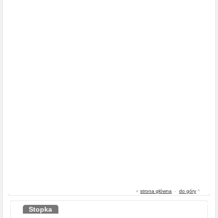
«
strona główna
-
do góry
^
Stopka