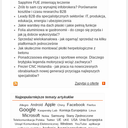
Sapphire FUE zmieniają leczenie
Zrób to sam czy wynajmij infobrokera? Porównanie
kosztów i czasu researchu B2B
Leady B2B dla specjalistycznych sektorów: IT, produkcja,
edukacja, energia i ubezpieczenia
Jakie warstwy ma dach płaski i jakie pełnią funkcje
Folia aluminiowa w gastronomii - do czego się przyda i
jak ją dobrze wykorzystać?
Sprzedaż wielokanałowa - jak ogarnąć sprzedaż na kilku
platformach jednocześnie
Jak skutecznie montować płotki herpetologiczne z
betonu
Ponadczasowa elegancja i sportowe emocje. Dlaczego
brytyjska legenda motoryzacji wciąż zachwyca?
Frezer CNC Holandia - jak praca na nowoczesnych
obrabiarkach nowej generacji przyciąga najlepszych
specjalistów?
Zapytaj o ofertę
Najpopularniejsze tematy artykułów
Apple
Facebook
Android
Allegro
Chiny
Firefox
Google
Komisja Europejska
Kaspersky Lab
Linux
Microsoft
Samsung
Stany Zjednoczone
Nokia
UE
USA
Unia Europejska
Telekomunikacja Polska
Twitter
UKE
Windows
Urząd Komunikacji Elektronicznej
YouTube
aplikacje