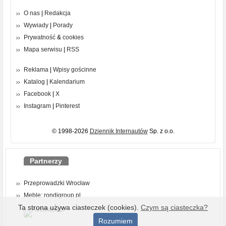
O nas
|
Redakcja
Wywiady
|
Porady
Prywatność
&
cookies
Mapa serwisu
|
RSS
Reklama
|
Wpisy gościnne
Katalog
|
Kalendarium
Facebook
|
X
Instagram
|
Pinterest
© 1998-2026
Dziennik Internautów
Sp. z o.o.
Partnerzy
Przeprowadzki Wrocław
Meble: rondigroup.pl
Ta strona używa ciasteczek (cookies).
Czym są ciasteczka?
Rozumiem