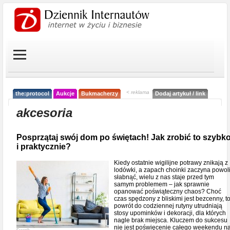
< reklama
the:protocol
Aukcje
Bukmacherzy
Dodaj artykuł / link
akcesoria
Posprzątaj swój dom po świętach! Jak zrobić to szybk
i praktycznie?
Kiedy ostatnie wigilijne potrawy znikają z
lodówki, a zapach choinki zaczyna powol
słabnąć, wielu z nas staje przed tym
samym problemem – jak sprawnie
opanować poświąteczny chaos? Choć
czas spędzony z bliskimi jest bezcenny, t
powrót do codziennej rutyny utrudniają
stosy upominków i dekoracji, dla których
nagle brak miejsca. Kluczem do sukcesu
nie jest poświęcenie całego weekendu n