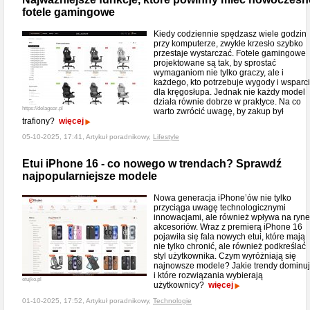
fotele gamingowe
Kiedy codziennie spędzasz wiele godzin
przy komputerze, zwykłe krzesło szybko
przestaje wystarczać. Fotele gamingowe
projektowane są tak, by sprostać
wymaganiom nie tylko graczy, ale i
każdego, kto potrzebuje wygody i wsparc
dla kręgosłupa. Jednak nie każdy model
działa równie dobrze w praktyce. Na co
https://delagear.pl
warto zwrócić uwagę, by zakup był
trafiony?
więcej
05-10-2025, 17:41, Artykuł poradnikowy,
Lifestyle
Etui iPhone 16 - co nowego w trendach? Sprawdź
najpopularniejsze modele
Nowa generacja iPhone’ów nie tylko
przyciąga uwagę technologicznymi
innowacjami, ale również wpływa na ryn
akcesoriów. Wraz z premierą iPhone 16
pojawiła się fala nowych etui, które mają
nie tylko chronić, ale również podkreślać
styl użytkownika. Czym wyróżniają się
najnowsze modele? Jakie trendy dominu
i które rozwiązania wybierają
etujko.pl
użytkownicy?
więcej
01-10-2025, 17:52, Artykuł poradnikowy,
Technologie