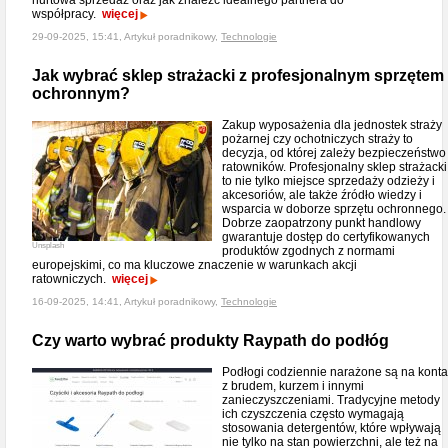
hurtowa sprzedaż oraz jak znaleźć idealnego partnera do
współpracy.
więcej
29-09-2025, 15:41, Artykuł poradnikowy,
Technologie
Jak wybrać sklep strażacki z profesjonalnym sprzętem
ochronnym?
Zakup wyposażenia dla jednostek straży
pożarnej czy ochotniczych straży to
decyzja, od której zależy bezpieczeństwo
ratowników. Profesjonalny sklep strażacki
to nie tylko miejsce sprzedaży odzieży i
akcesoriów, ale także źródło wiedzy i
wsparcia w doborze sprzętu ochronnego.
Dobrze zaopatrzony punkt handlowy
gwarantuje dostęp do certyfikowanych
Unsplash
produktów zgodnych z normami
europejskimi, co ma kluczowe znaczenie w warunkach akcji
ratowniczych.
więcej
16-09-2025, 14:41, Artykuł poradnikowy,
Technologie
Czy warto wybrać produkty Raypath do podłóg
Podłogi codziennie narażone są na konta
z brudem, kurzem i innymi
zanieczyszczeniami. Tradycyjne metody
ich czyszczenia często wymagają
stosowania detergentów, które wpływają
nie tylko na stan powierzchni, ale też na