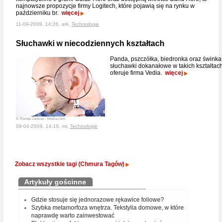
najnowsze propozycje firmy Logitech, które pojawią się na rynku w
październiku br.
więcej
11-09-2009, 14:26, ark,
Technologie
Słuchawki w niecodziennych kształtach
Panda, pszczółka, biedronka oraz świnka
słuchawki dokanałowe w takich kształtac
oferuje firma Vedia.
więcej
© Renee Jansoa - fotolia.com
09-04-2009, 14:16, mr,
Technologie
Zobacz wszystkie tagi (Chmura Tagów)
Artykuły gościnne
Gdzie stosuje się jednorazowe rękawice foliowe?
Szybka metamorfoza wnętrza. Tekstylia domowe, w które
naprawdę warto zainwestować