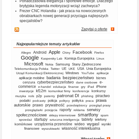
Ponadczasowa elegancja i sportowe emocje. Dlaczego
brytyjska legenda motoryzacji wciąż zachwyca?
Frezer CNC Holandia - jak praca na nowoczesnych
obrabiarkach nowej generacji przyciąga najlepszych
specjalistów?
Zapytaj o ofertę
Najpopularniejsze tematy artykułów
Apple
Facebook
Android
Allegro
Chiny
Firefox
Google
Komisja Europejska
Kaspersky Lab
Linux
Microsoft
Samsung
Stany Zjednoczone
Nokia
UE
USA
Unia Europejska
Telekomunikacja Polska
Twitter
UKE
Windows
Urząd Komunikacji Elektronicznej
YouTube
aplikacje
bezpieczeństwo
badania
aplikacje mobilne
biznes
cyberbezpieczeństwo
e-
cenzura
dane osobowe
commerce
iPhone
e-handel
edukacja
finanse
gry
iPad
kf12m
konkursy
inwestycje
komunikat firmy
konferencje
patronat DI
piractwo
p2p
muzyka
nols
patenty
phishing
prawa
podatki
policja
polityka
podcasty
politycy
praca
autorskie
prawo
prywatność
przedsiębiorcy
przegląd prasy
serwisy
raporty
przeglądarki
przejęcia
reklama
smartfony
społecznościowe
sklepy internetowe
spam
startupy
tablety
telefony
sprzedaż
sztuczna inteligencja
wygasl
urządzenia przenośne
wideo
komórkowe
wyniki
własność intelektualna
finansowe
wyszukiwarki