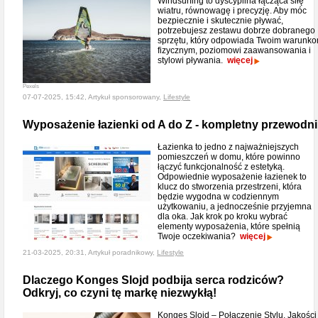
Windsurfing to dyscyplina łącząca siłę
wiatru, równowagę i precyzję. Aby móc
bezpiecznie i skutecznie pływać,
potrzebujesz zestawu dobrze dobranego
sprzętu, który odpowiada Twoim warunk
fizycznym, poziomowi zaawansowania i
stylowi pływania.
więcej
Pexels
07-07-2025, 15:42, Artykuł sponsorowany,
Lifestyle
Wyposażenie łazienki od A do Z - kompletny przewodni
Łazienka to jedno z najważniejszych
pomieszczeń w domu, które powinno
łączyć funkcjonalność z estetyką.
Odpowiednie wyposażenie łazienek to
klucz do stworzenia przestrzeni, która
będzie wygodna w codziennym
użytkowaniu, a jednocześnie przyjemna
dla oka. Jak krok po kroku wybrać
elementy wyposażenia, które spełnią
Twoje oczekiwania?
więcej
21-03-2025, 20:31, Artykuł poradnikowy,
Lifestyle
Dlaczego Konges Slojd podbija serca rodziców?
Odkryj, co czyni tę markę niezwykłą!
Konges Slojd – Połączenie Stylu, Jakości 