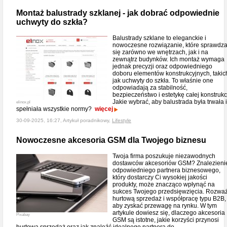
Montaż balustrady szklanej - jak dobrać odpowiednie
uchwyty do szkła?
Balustrady szklane to eleganckie i
nowoczesne rozwiązanie, które sprawdz
się zarówno we wnętrzach, jak i na
zewnątrz budynków. Ich montaż wymaga
jednak precyzji oraz odpowiedniego
doboru elementów konstrukcyjnych, takic
jak uchwyty do szkła. To właśnie one
odpowiadają za stabilność,
bezpieczeństwo i estetykę całej konstrukcj
Jakie wybrać, aby balustrada była trwała i
elinox.pl
spełniała wszystkie normy?
więcej
30-09-2025, 16:27, Artykuł poradnikowy,
Lifestyle
Nowoczesne akcesoria GSM dla Twojego biznesu
Twoja firma poszukuje niezawodnych
dostawców akcesoriów GSM? Znalezieni
odpowiedniego partnera biznesowego,
który dostarczy Ci wysokiej jakości
produkty, może znacząco wpłynąć na
sukces Twojego przedsięwzięcia. Rozwa
hurtową sprzedaż i współpracę typu B2B,
aby zyskać przewagę na rynku. W tym
artykule dowiesz się, dlaczego akcesoria
Pixabay
GSM są istotne, jakie korzyści przynosi