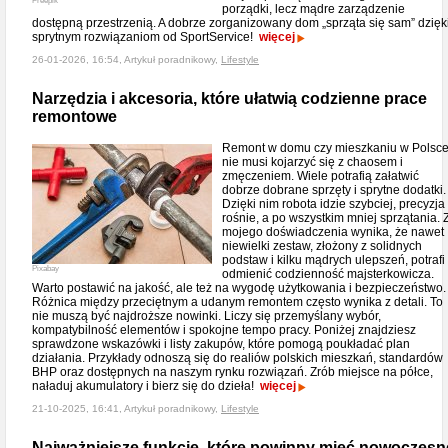
Freepik
porządki, lecz mądre zarządzenie
dostępną przestrzenią. A dobrze zorganizowany dom „sprząta się sam” dzięk
sprytnym rozwiązaniom od SportService!
więcej
26-01-2026, 16:54, Artykuł poradnikowy,
Lifestyle
Narzędzia i akcesoria, które ułatwią codzienne prace
remontowe
Remont w domu czy mieszkaniu w Polsc
nie musi kojarzyć się z chaosem i
zmęczeniem. Wiele potrafią załatwić
dobrze dobrane sprzęty i sprytne dodatki.
Dzięki nim robota idzie szybciej, precyzja
rośnie, a po wszystkim mniej sprzątania. 
mojego doświadczenia wynika, że nawet
niewielki zestaw, złożony z solidnych
podstaw i kilku mądrych ulepszeń, potrafi
Pixabay
odmienić codzienność majsterkowicza.
Warto postawić na jakość, ale też na wygodę użytkowania i bezpieczeństwo.
Różnica między przeciętnym a udanym remontem często wynika z detali. To
nie muszą być najdroższe nowinki. Liczy się przemyślany wybór,
kompatybilność elementów i spokojne tempo pracy. Poniżej znajdziesz
sprawdzone wskazówki i listy zakupów, które pomogą poukładać plan
działania. Przykłady odnoszą się do realiów polskich mieszkań, standardów
BHP oraz dostępnych na naszym rynku rozwiązań. Zrób miejsce na półce,
naładuj akumulatory i bierz się do dzieła!
więcej
21-10-2025, 16:41, Artykuł poradnikowy,
Lifestyle
Najważniejsze funkcje, które powinny mieć nowoczesn