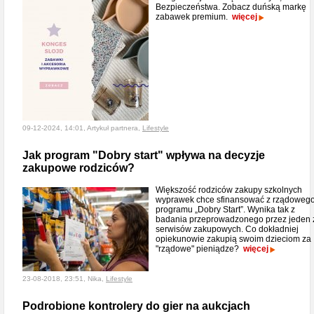
Bezpieczeństwa. Zobacz duńską markę
zabawek premium.
więcej
09-12-2024, 14:01, Artykuł partnera,
Lifestyle
Jak program "Dobry start" wpływa na decyzje
zakupowe rodziców?
Większość rodziców zakupy szkolnych
wyprawek chce sfinansować z rządoweg
programu „Dobry Start”. Wynika tak z
badania przeprowadzonego przez jeden 
serwisów zakupowych. Co dokładniej
opiekunowie zakupią swoim dzieciom za
"rządowe" pieniądze?
więcej
23-08-2018, 23:51, Nika,
Lifestyle
Podrobione kontrolery do gier na aukcjach