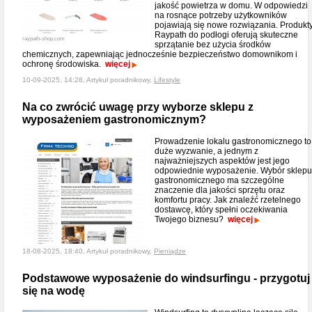
jakość powietrza w domu. W odpowiedzi
na rosnące potrzeby użytkowników
pojawiają się nowe rozwiązania. Produkt
Raypath do podłogi oferują skuteczne
raypath-shop.com
sprzątanie bez użycia środków
chemicznych, zapewniając jednocześnie bezpieczeństwo domownikom i
ochronę środowiska.
więcej
10-09-2025, 14:28, Artykuł poradnikowy,
Lifestyle
Na co zwrócić uwagę przy wyborze sklepu z
wyposażeniem gastronomicznym?
Prowadzenie lokalu gastronomicznego to
duże wyzwanie, a jednym z
najważniejszych aspektów jest jego
odpowiednie wyposażenie. Wybór sklepu
gastronomicznego ma szczególne
znaczenie dla jakości sprzętu oraz
komfortu pracy. Jak znaleźć rzetelnego
dostawcę, który spełni oczekiwania
Twojego biznesu?
więcej
18-08-2025, 18:40, Artykuł poradnikowy,
Pieniądze
Podstawowe wyposażenie do windsurfingu - przygotuj
się na wodę