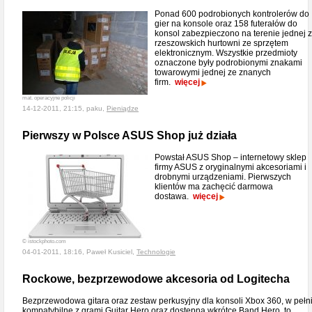
Ponad 600 podrobionych kontrolerów do
gier na konsole oraz 158 futerałów do
konsol zabezpieczono na terenie jednej z
rzeszowskich hurtowni ze sprzętem
elektronicznym. Wszystkie przedmioty
oznaczone były podrobionymi znakami
towarowymi jednej ze znanych
firm.
więcej
mat. operacyjne policji
14-12-2011, 21:15, paku,
Pieniądze
Pierwszy w Polsce ASUS Shop już działa
Powstał ASUS Shop – internetowy sklep
firmy ASUS z oryginalnymi akcesoriami i
drobnymi urządzeniami. Pierwszych
klientów ma zachęcić darmowa
dostawa.
więcej
© istockphoto.com
04-01-2011, 18:16, Paweł Kusiciel,
Technologie
Rockowe, bezprzewodowe akcesoria od Logitecha
Bezprzewodowa gitara oraz zestaw perkusyjny dla konsoli Xbox 360, w pełn
kompatybilne z grami Guitar Hero oraz dostępną wkrótce Band Hero, to