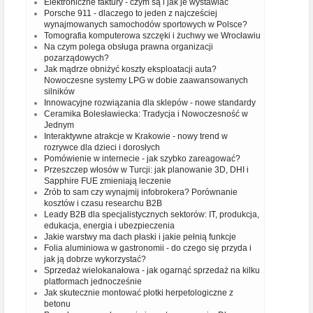
Elektroniczne faktury - czym są i jak je wystawiać
Porsche 911 - dlaczego to jeden z najcześciej
wynajmowanych samochodów sportowych w Polsce?
Tomografia komputerowa szczęki i żuchwy we Wrocławiu
Na czym polega obsługa prawna organizacji
pozarządowych?
Jak mądrze obniżyć koszty eksploatacji auta?
Nowoczesne systemy LPG w dobie zaawansowanych
silników
Innowacyjne rozwiązania dla sklepów - nowe standardy
Ceramika Bolesławiecka: Tradycja i Nowoczesność w
Jednym
Interaktywne atrakcje w Krakowie - nowy trend w
rozrywce dla dzieci i dorosłych
Pomówienie w internecie - jak szybko zareagować?
Przeszczep włosów w Turcji: jak planowanie 3D, DHI i
Sapphire FUE zmieniają leczenie
Zrób to sam czy wynajmij infobrokera? Porównanie
kosztów i czasu researchu B2B
Leady B2B dla specjalistycznych sektorów: IT, produkcja,
edukacja, energia i ubezpieczenia
Jakie warstwy ma dach płaski i jakie pełnią funkcje
Folia aluminiowa w gastronomii - do czego się przyda i
jak ją dobrze wykorzystać?
Sprzedaż wielokanałowa - jak ogarnąć sprzedaż na kilku
platformach jednocześnie
Jak skutecznie montować płotki herpetologiczne z
betonu