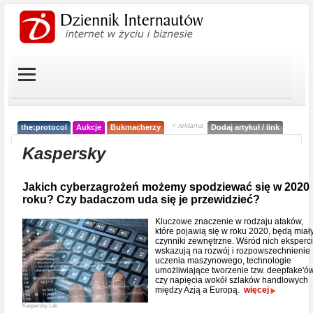
< reklama
the:protocol
Aukcje
Bukmacherzy
Dodaj artykuł / link
Kaspersky
Jakich cyberzagrożeń możemy spodziewać się w 2020
roku? Czy badaczom uda się je przewidzieć?
Kluczowe znaczenie w rodzaju ataków,
które pojawią się w roku 2020, będą miał
czynniki zewnętrzne. Wśród nich eksperci
wskazują na rozwój i rozpowszechnienie
uczenia maszynowego, technologie
umożliwiające tworzenie tzw. deepfake'ów
czy napięcia wokół szlaków handlowych
między Azją a Europą.
więcej
Kaspersky Lab