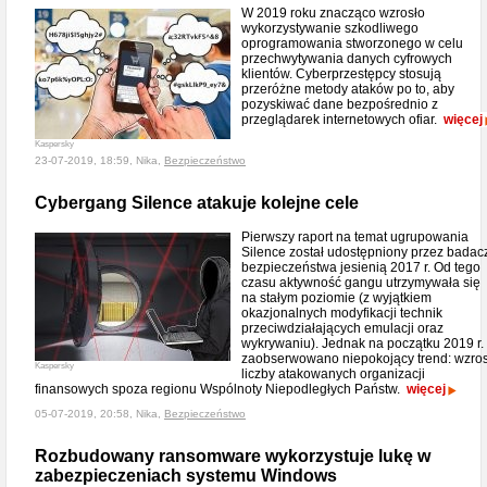
W 2019 roku znacząco wzrosło
wykorzystywanie szkodliwego
oprogramowania stworzonego w celu
przechwytywania danych cyfrowych
klientów. Cyberprzestępcy stosują
przeróżne metody ataków po to, aby
pozyskiwać dane bezpośrednio z
przeglądarek internetowych ofiar.
więcej
Kaspersky
23-07-2019, 18:59, Nika,
Bezpieczeństwo
Cybergang Silence atakuje kolejne cele
Pierwszy raport na temat ugrupowania
Silence został udostępniony przez badac
bezpieczeństwa jesienią 2017 r. Od tego
czasu aktywność gangu utrzymywała się
na stałym poziomie (z wyjątkiem
okazjonalnych modyfikacji technik
przeciwdziałających emulacji oraz
wykrywaniu). Jednak na początku 2019 r.
zaobserwowano niepokojący trend: wzros
Kaspersky
liczby atakowanych organizacji
finansowych spoza regionu Wspólnoty Niepodległych Państw.
więcej
05-07-2019, 20:58, Nika,
Bezpieczeństwo
Rozbudowany ransomware wykorzystuje lukę w
zabezpieczeniach systemu Windows