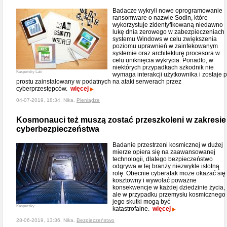
Badacze wykryli nowe oprogramowanie
ransomware o nazwie Sodin, które
wykorzystuje zidentyfikowaną niedawno
lukę dnia zerowego w zabezpieczeniach
systemu Windows w celu zwiększenia
poziomu uprawnień w zainfekowanym
systemie oraz architekturę procesora w
celu uniknięcia wykrycia. Ponadto, w
niektórych przypadkach szkodnik nie
Kaspersky Lab
wymaga interakcji użytkownika i zostaje 
prostu zainstalowany w podatnych na ataki serwerach przez
cyberprzestępców.
więcej
04-07-2019, 18:34, Nika,
Pieniądze
Kosmonauci też muszą zostać przeszkoleni w zakresie
cyberbezpieczeństwa
Badanie przestrzeni kosmicznej w dużej
mierze opiera się na zaawansowanej
technologii, dlatego bezpieczeństwo
odgrywa w tej branży niezwykle istotną
rolę. Obecnie cyberatak może okazać się
kosztowny i wywołać poważne
konsekwencje w każdej dziedzinie życia,
ale w przypadku przemysłu kosmicznego
jego skutki mogą być
Kaspersky
katastrofalne.
więcej
28-06-2019, 13:36, Nika,
Bezpieczeństwo