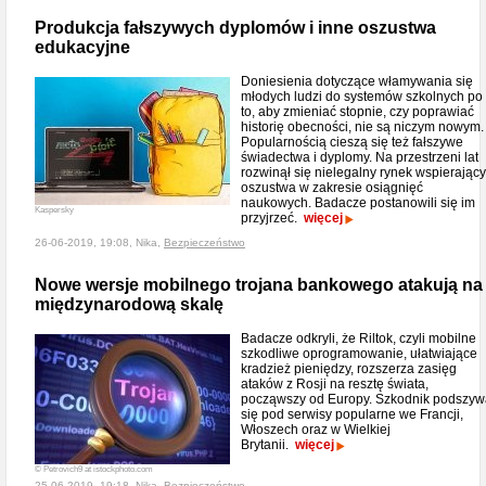
Produkcja fałszywych dyplomów i inne oszustwa
edukacyjne
Doniesienia dotyczące włamywania się
młodych ludzi do systemów szkolnych po
to, aby zmieniać stopnie, czy poprawiać
historię obecności, nie są niczym nowym.
Popularnością cieszą się też fałszywe
świadectwa i dyplomy. Na przestrzeni lat
rozwinął się nielegalny rynek wspierający
oszustwa w zakresie osiągnięć
naukowych. Badacze postanowili się im
Kaspersky
przyjrzeć.
więcej
26-06-2019, 19:08, Nika,
Bezpieczeństwo
Nowe wersje mobilnego trojana bankowego atakują na
międzynarodową skalę
Badacze odkryli, że Riltok, czyli mobilne
szkodliwe oprogramowanie, ułatwiające
kradzież pieniędzy, rozszerza zasięg
ataków z Rosji na resztę świata,
począwszy od Europy. Szkodnik podszyw
się pod serwisy popularne we Francji,
Włoszech oraz w Wielkiej
Brytanii.
więcej
© Petrovich9 at istockphoto.com
25-06-2019, 19:18, Nika,
Bezpieczeństwo