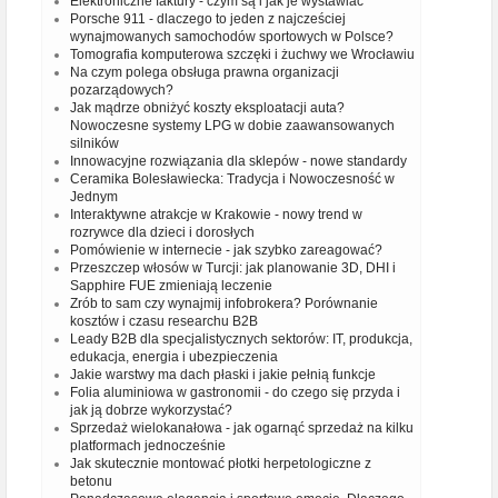
Elektroniczne faktury - czym są i jak je wystawiać
Porsche 911 - dlaczego to jeden z najcześciej
wynajmowanych samochodów sportowych w Polsce?
Tomografia komputerowa szczęki i żuchwy we Wrocławiu
Na czym polega obsługa prawna organizacji
pozarządowych?
Jak mądrze obniżyć koszty eksploatacji auta?
Nowoczesne systemy LPG w dobie zaawansowanych
silników
Innowacyjne rozwiązania dla sklepów - nowe standardy
Ceramika Bolesławiecka: Tradycja i Nowoczesność w
Jednym
Interaktywne atrakcje w Krakowie - nowy trend w
rozrywce dla dzieci i dorosłych
Pomówienie w internecie - jak szybko zareagować?
Przeszczep włosów w Turcji: jak planowanie 3D, DHI i
Sapphire FUE zmieniają leczenie
Zrób to sam czy wynajmij infobrokera? Porównanie
kosztów i czasu researchu B2B
Leady B2B dla specjalistycznych sektorów: IT, produkcja,
edukacja, energia i ubezpieczenia
Jakie warstwy ma dach płaski i jakie pełnią funkcje
Folia aluminiowa w gastronomii - do czego się przyda i
jak ją dobrze wykorzystać?
Sprzedaż wielokanałowa - jak ogarnąć sprzedaż na kilku
platformach jednocześnie
Jak skutecznie montować płotki herpetologiczne z
betonu