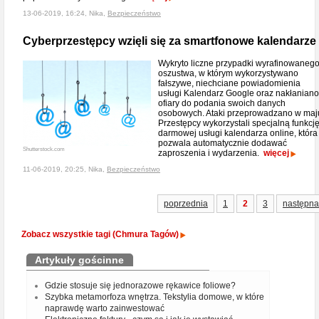
13-06-2019, 16:24, Nika,
Bezpieczeństwo
Cyberprzestępcy wzięli się za smartfonowe kalendarze
Wykryto liczne przypadki wyrafinowaneg
oszustwa, w którym wykorzystywano
fałszywe, niechciane powiadomienia
usługi Kalendarz Google oraz nakłaniano
ofiary do podania swoich danych
osobowych. Ataki przeprowadzano w maj
Przestępcy wykorzystali specjalną funkcj
darmowej usługi kalendarza online, która
pozwala automatycznie dodawać
Shutterstock.com
zaproszenia i wydarzenia.
więcej
11-06-2019, 20:25, Nika,
Bezpieczeństwo
poprzednia
1
2
3
następna
Zobacz wszystkie tagi (Chmura Tagów)
Artykuły gościnne
Gdzie stosuje się jednorazowe rękawice foliowe?
Szybka metamorfoza wnętrza. Tekstylia domowe, w które
naprawdę warto zainwestować