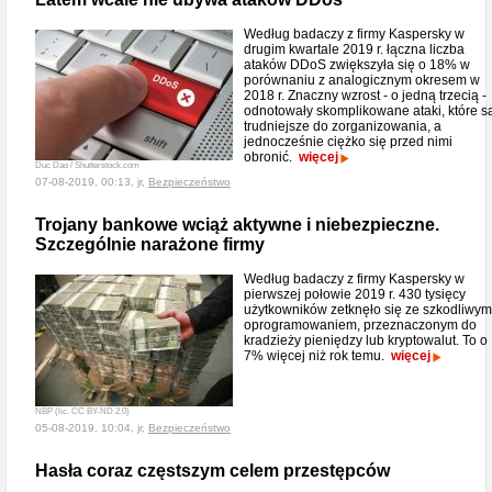
Według badaczy z firmy Kaspersky w
drugim kwartale 2019 r. łączna liczba
ataków DDoS zwiększyła się o 18% w
porównaniu z analogicznym okresem w
2018 r. Znaczny wzrost - o jedną trzecią -
odnotowały skomplikowane ataki, które s
trudniejsze do zorganizowania, a
jednocześnie ciężko się przed nimi
obronić.
więcej
Duc Dao / Shutterstock.com
07-08-2019, 00:13, jr,
Bezpieczeństwo
Trojany bankowe wciąż aktywne i niebezpieczne.
Szczególnie narażone firmy
Według badaczy z firmy Kaspersky w
pierwszej połowie 2019 r. 430 tysięcy
użytkowników zetknęło się ze szkodliwym
oprogramowaniem, przeznaczonym do
kradzieży pieniędzy lub kryptowalut. To o
7% więcej niż rok temu.
więcej
NBP (lic. CC BY-ND 2.0)
05-08-2019, 10:04, jr,
Bezpieczeństwo
Hasła coraz częstszym celem przestępców