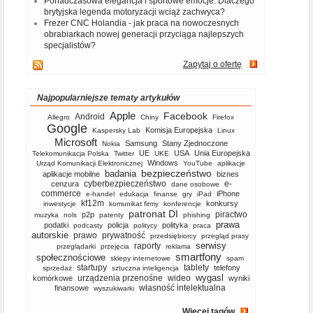
Ponadczasowa elegancja i sportowe emocje. Dlaczego
brytyjska legenda motoryzacji wciąż zachwyca?
Frezer CNC Holandia - jak praca na nowoczesnych
obrabiarkach nowej generacji przyciąga najlepszych
specjalistów?
Zapytaj o ofertę
Najpopularniejsze tematy artykułów
Apple
Facebook
Android
Allegro
Chiny
Firefox
Google
Komisja Europejska
Kaspersky Lab
Linux
Microsoft
Samsung
Stany Zjednoczone
Nokia
UE
USA
Unia Europejska
Telekomunikacja Polska
Twitter
UKE
Windows
Urząd Komunikacji Elektronicznej
YouTube
aplikacje
bezpieczeństwo
badania
aplikacje mobilne
biznes
cyberbezpieczeństwo
e-
cenzura
dane osobowe
commerce
iPhone
e-handel
edukacja
finanse
gry
iPad
kf12m
konkursy
inwestycje
komunikat firmy
konferencje
patronat DI
piractwo
p2p
muzyka
nols
patenty
phishing
prawa
podatki
policja
polityka
podcasty
politycy
praca
autorskie
prawo
prywatność
przedsiębiorcy
przegląd prasy
serwisy
raporty
przeglądarki
przejęcia
reklama
smartfony
społecznościowe
sklepy internetowe
spam
startupy
tablety
telefony
sprzedaż
sztuczna inteligencja
wygasl
urządzenia przenośne
wideo
komórkowe
wyniki
własność intelektualna
finansowe
wyszukiwarki
Więcej tagów