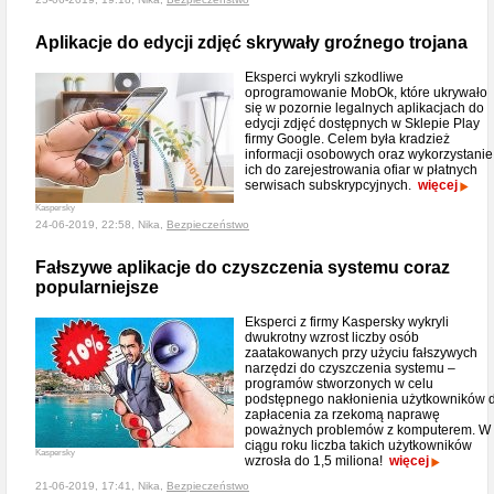
Aplikacje do edycji zdjęć skrywały groźnego trojana
Eksperci wykryli szkodliwe
oprogramowanie MobOk, które ukrywało
się w pozornie legalnych aplikacjach do
edycji zdjęć dostępnych w Sklepie Play
firmy Google. Celem była kradzież
informacji osobowych oraz wykorzystanie
ich do zarejestrowania ofiar w płatnych
serwisach subskrypcyjnych.
więcej
Kaspersky
24-06-2019, 22:58, Nika,
Bezpieczeństwo
Fałszywe aplikacje do czyszczenia systemu coraz
popularniejsze
Eksperci z firmy Kaspersky wykryli
dwukrotny wzrost liczby osób
zaatakowanych przy użyciu fałszywych
narzędzi do czyszczenia systemu –
programów stworzonych w celu
podstępnego nakłonienia użytkowników 
zapłacenia za rzekomą naprawę
poważnych problemów z komputerem. W
ciągu roku liczba takich użytkowników
Kaspersky
wzrosła do 1,5 miliona!
więcej
21-06-2019, 17:41, Nika,
Bezpieczeństwo