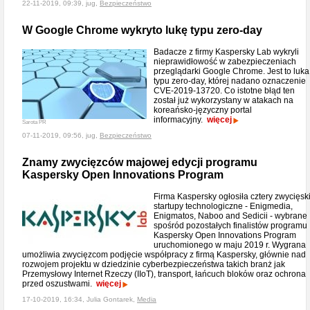
22-11-2019, 09:39, jug,
Bezpieczeństwo
W Google Chrome wykryto lukę typu zero-day
Badacze z firmy Kaspersky Lab wykryli
nieprawidłowość w zabezpieczeniach
przeglądarki Google Chrome. Jest to luka
typu zero-day, której nadano oznaczenie
CVE-2019-13720. Co istotne błąd ten
został już wykorzystany w atakach na
koreańsko-języczny portal
informacyjny.
więcej
Sarota PR
07-11-2019, 09:56, jug,
Bezpieczeństwo
Znamy zwycięzców majowej edycji programu
Kaspersky Open Innovations Program
Firma Kaspersky ogłosiła cztery zwycięsk
startupy technologiczne - Enigmedia,
Enigmatos, Naboo and Sedicii - wybrane
spośród pozostałych finalistów programu
Kaspersky Open Innovations Program
uruchomionego w maju 2019 r. Wygrana
umożliwia zwycięzcom podjęcie współpracy z firmą Kaspersky, głównie nad
rozwojem projektu w dziedzinie cyberbezpieczeństwa takich branż jak
Przemysłowy Internet Rzeczy (IIoT), transport, łańcuch bloków oraz ochrona
przed oszustwami.
więcej
17-10-2019, 16:34, Julia Gontarek,
Media