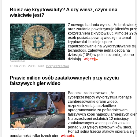
Boisz się kryptowaluty? A czy wiesz, czym ona
właściwie jest?
Z nowego badania wynika, że brak wiedz
oraz zaufania powstrzymuje klientów prz
korzystaniem z kryptowalut. Mimo że 29%
osób posiada pewną wiedzę na temat
kryptowalut i istnieje spore
zapotrzebowanie na wykorzystywanie tej
technologii, zaledwie jedna osoba na
dziesięć (10%) w pełni rozumie, jak one
działają.
więcej
Kaspersky Lab
18-06-2019, 23:10, Nika,
Bezpieczeństwo
Prawie milion osób zaatakowanych przy użyciu
fałszywych gier wideo
Badacze zaobserwowali, że
cyberprzestępcy wykorzystują rosnące
zainteresowanie grami wideo,
rozprzestrzeniając szkodliwe
oprogramowanie za pośrednictwem
fałszywych kopii najpopularniejszych gier
Na przestrzeni ostatnich 12 miesięcy
zaatakowanych w ten sposób zostało
ponad 930 tysięcy użytkowników sieci.
Kaspersky Lab
Ponad jedna trzecia ataków opierała się 
popularności tylko trzech gier.
więcej