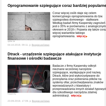
Oprogramowanie szpiegujące coraz bardziej popularn
Coraz więcej osób staje się celem
komercyjnego oprogramowania do tzw.
szpiegostwa domowego - stalkware.
Według badań firmy Kaspersky zagrożeń
jest o 35% w porównaniu z analogicznym
okresem w 2018 r. Pojawia się także cora
więcej wariantów takiego
oprogramowania.
więcej
spiber.de
04-10-2019, 09:11, jr,
Bezpieczeństwo
Dtrack - urządzenie szpiegujące atakujące instytucje
finansowe i ośrodki badawcze
Badacze z firmy Kaspersky odkryli
nieznane wcześniej narzędzie
szpiegujące, występujące pod nazwą
Dtrack, które jest wykorzystywane do
przesyłania oraz pobierania plików na
systemy ofiar, przechwytywania znaków
wprowadzanych z klawiatury i
przeprowadzania innych działań typowyc
dla szkodliwego narzędzia zdalnej
Kaspersky
administracji.
więcej
23-09-2019, 17:09, jr,
Bezpieczeństwo