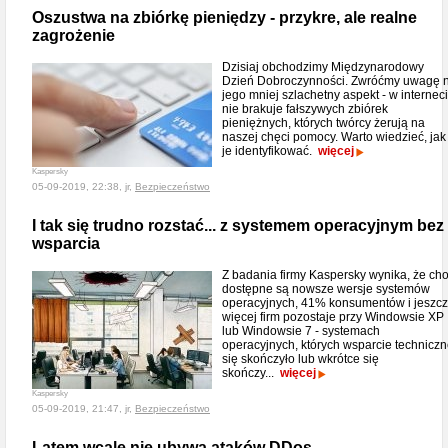
Oszustwa na zbiórkę pieniędzy - przykre, ale realne
zagrożenie
Dzisiaj obchodzimy Międzynarodowy
Dzień Dobroczynności. Zwróćmy uwagę 
jego mniej szlachetny aspekt - w internec
nie brakuje fałszywych zbiórek
pieniężnych, których twórcy żerują na
naszej chęci pomocy. Warto wiedzieć, jak
je identyfikować.
więcej
Kaspersky
05-09-2019, 22:38, jr,
Bezpieczeństwo
I tak się trudno rozstać... z systemem operacyjnym bez
wsparcia
Z badania firmy Kaspersky wynika, że ch
dostępne są nowsze wersje systemów
operacyjnych, 41% konsumentów i jeszc
więcej firm pozostaje przy Windowsie XP
lub Windowsie 7 - systemach
operacyjnych, których wsparcie technicz
się skończyło lub wkrótce się
skończy...
więcej
Kaspersky
05-09-2019, 21:47, jr,
Bezpieczeństwo
Latem wcale nie ubywa ataków DDos