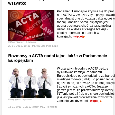
wszystko
Parlament Europejski szykuje się do prac
nad ACTA i w związku z tym przygotowan
specjalną stronę dotyczącą traktatu, coś 
rodzaju dossier. Sama inicjatywa jest
godna pochwały, choć już teraz można
uznać, że w dossier czegoś brakuje -
choćby informacji o pracach w
komisjach.
więcej
© Deyan Georgiev - Fotolia.com
22-02-2012, 10:41, Marcin Maj,
Pieniądze
Rozmowy o ACTA nadal tajne, także w Parlamencie
Europejskim
W przyszłym tygodniu o ACTA będzie
dyskutować komisja Parlamentu
Europejskiego odpowiedzialna za handel
międzynarodowy (INTA). To posiedzenie
będzie tajne, co nawiązuje do najgorszyc
tradycji związanych z ACTA. Jeszcze
gorsze jest to, że przewodniczący komisji
INTA nie potrafi (lub nie chce) powiedzieć
jaki jest powód prowadzenia rozmów za
© lisegagne istockphoto.com
zamkniętymi drzwiami.
więcej
15-11-2011, 10:31, Marcin Maj,
Pieniądze