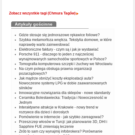
Zobacz wszystkie tagi (Chmura Tagów)
Artykuły gościnne
Gdzie stosuje się jednorazowe rękawice foliowe?
Szybka metamorfoza wnętrza. Tekstylia domowe, w które
naprawdę warto zainwestować
Elektroniczne faktury - czym są i jak je wystawiać
Porsche 911 - dlaczego to jeden z najcześciej
wynajmowanych samochodów sportowych w Polsce?
Tomografia komputerowa szczęki i żuchwy we Wrocławiu
Na czym polega obsługa prawna organizacji
pozarządowych?
Jak mądrze obniżyć koszty eksploatacji auta?
Nowoczesne systemy LPG w dobie zaawansowanych
silników
Innowacyjne rozwiązania dla sklepów - nowe standardy
Ceramika Bolesławiecka: Tradycja i Nowoczesność w
Jednym
Interaktywne atrakcje w Krakowie - nowy trend w
rozrywce dla dzieci i dorosłych
Pomówienie w internecie - jak szybko zareagować?
Przeszczep włosów w Turcji: jak planowanie 3D, DHI i
Sapphire FUE zmieniają leczenie
Zrób to sam czy wynajmij infobrokera? Porównanie