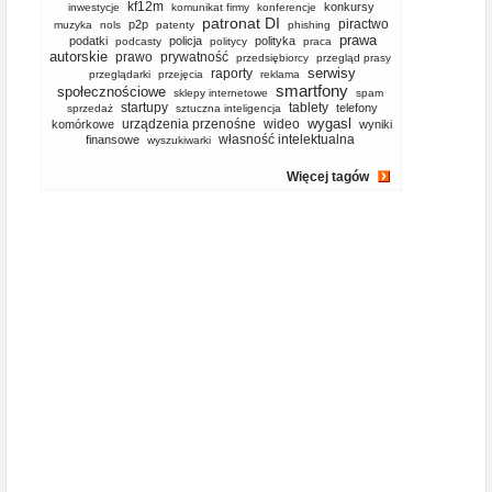
kf12m
konkursy
inwestycje
komunikat firmy
konferencje
patronat DI
piractwo
p2p
muzyka
nols
patenty
phishing
prawa
podatki
policja
polityka
podcasty
politycy
praca
autorskie
prawo
prywatność
przedsiębiorcy
przegląd prasy
serwisy
raporty
przeglądarki
przejęcia
reklama
smartfony
społecznościowe
sklepy internetowe
spam
startupy
tablety
telefony
sprzedaż
sztuczna inteligencja
wygasl
urządzenia przenośne
wideo
komórkowe
wyniki
własność intelektualna
finansowe
wyszukiwarki
Więcej tagów