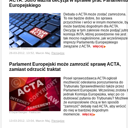
ACTA: Jutro ważna decyzja w sprawie prac Parlamentu
Europejskiego
Debata o ACTA może zostać zamrożona.
To nie będzie dobre, bo sprawa
przycichnie i wróci w innym momencie, b
może bardziej dogodnym dla ACTA.
Decyzję w tym zakresie może podjąć jutr
komisja INTA, której posiedzenie nie jest
tak mocno nagłośnione, jak wcześniejsze
imprezy Parlamentu Europejskiego
związane z ACTA.
więcej
© jowka23 - Fotolia.com
26-03-2012, 13:52, Marcin Maj,
Pieniądze
Parlament Europejski może zamrozić sprawę ACTA,
zamiast odrzucić traktat
Poseł sprawozdawca ACTA ogłosił
możliwość odesłania porozumienia do
Trybunału Sprawiedliwości także przez
Parlament Europejski. Wcześniej zrobiła 
jednak Komisja Europejska, więc po co
dublować pytania do Trybunału? Możliwe
że europosłowie chcą w ten sposób
"zamrozić" debatę nad ACTA, aby wrócić
do niej w bardziej dogodnym
© Deyan Georgiev - Fotolia.com
momencie.
więcej
13-03-2012, 13:04, Marcin Maj,
Pieniądze