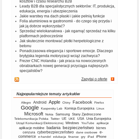
kosztów i czasu researchu B2B
Leady B2B dla specjalistycznych sektorów: IT, produkcja,
edukacja, energia i ubezpieczenia
Jakie warstwy ma dach płaski i jakie pełnią funkcje
Folia aluminiowa w gastronomii - do czego się przyda i
jak ją dobrze wykorzystać?
Sprzedaż wielokanałowa - jak ogarnąć sprzedaż na kilku
platformach jednocześnie
Jak skutecznie montować płotki herpetologiczne z
betonu
Ponadczasowa elegancja i sportowe emocje. Dlaczego
brytyjska legenda motoryzacji wciąż zachwyca?
Frezer CNC Holandia - jak praca na nowoczesnych
obrabiarkach nowej generacji przyciąga najlepszych
specjalistów?
Zapytaj o ofertę
Najpopularniejsze tematy artykułów
Apple
Facebook
Android
Allegro
Chiny
Firefox
Google
Komisja Europejska
Kaspersky Lab
Linux
Microsoft
Samsung
Stany Zjednoczone
Nokia
UE
USA
Unia Europejska
Telekomunikacja Polska
Twitter
UKE
Windows
Urząd Komunikacji Elektronicznej
YouTube
aplikacje
bezpieczeństwo
badania
aplikacje mobilne
biznes
cyberbezpieczeństwo
e-
cenzura
dane osobowe
commerce
iPhone
e-handel
edukacja
finanse
gry
iPad