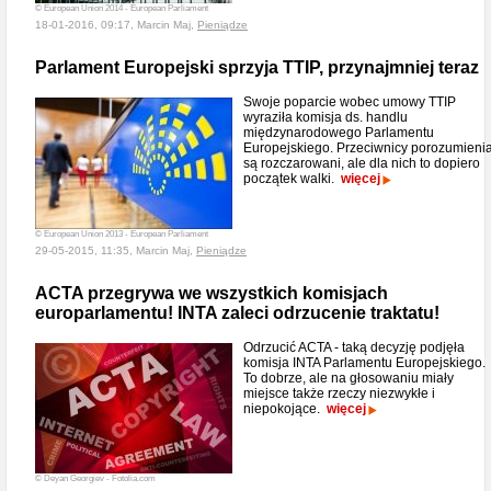
© European Union 2014 - European Parliament
18-01-2016, 09:17, Marcin Maj,
Pieniądze
Parlament Europejski sprzyja TTIP, przynajmniej teraz
Swoje poparcie wobec umowy TTIP
wyraziła komisja ds. handlu
międzynarodowego Parlamentu
Europejskiego. Przeciwnicy porozumieni
są rozczarowani, ale dla nich to dopiero
początek walki.
więcej
© European Union 2013 - European Parliament
29-05-2015, 11:35, Marcin Maj,
Pieniądze
ACTA przegrywa we wszystkich komisjach
europarlamentu! INTA zaleci odrzucenie traktatu!
Odrzucić ACTA - taką decyzję podjęła
komisja INTA Parlamentu Europejskiego.
To dobrze, ale na głosowaniu miały
miejsce także rzeczy niezwykłe i
niepokojące.
więcej
© Deyan Georgiev - Fotolia.com