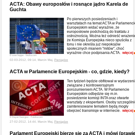
ACTA: Obawy europosłów i rosnące jądro Karela de
Guchta
Po pierwszych posiedzeniach i
warsztatach na temat ACTA w Parlamenci
Europejskim widać wyraźnie, że
europosłowie podchodzą do traktatu z
ostrożnością. Można też odnieść wrażeni
że Komisja Europejska nieco spuściła z
tonu i nie określa już niepokojów
społecznych mianem "mitów", choć
wyraźnie chce podpisania ACTA.
więcej
© sven hoppe - fotolia.com
02-03-2012, 09:14, Marcin Maj,
Pieniądze
ACTA w Parlamencie Europejskim - co, gdzie, kiedy?
Ten tydzień będzie obfitował w wydarzen
związane z kontrowersyjnym
porozumieniem ACTA. W Parlamencie
Europejskim odbędzie się m.in.
posiedzenie komisji INTA oraz otwarte
warsztaty z ekspertami. Osoby szczególn
zainteresowane tematem będą mogły
obejrzeć transmisje w internecie.
więcej
© Deyan Georgiev - Fotolia.com
27-02-2012, 14:44, Marcin Maj,
Pieniądze
Parlament Europejski bierze się za ACTA i mówi (prawie