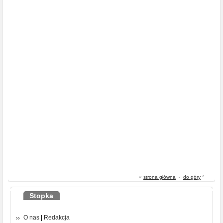
«
strona główna
-
do góry
^
Stopka
O nas
|
Redakcja