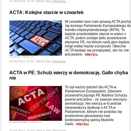
21-06-2012, 11:49, Marcin Maj,
Pieniądze
ACTA: Kolejne starcie w czwartek
W czwartek rano nad sprawą ACTA pochyl
się komisja Parlamentu Europejskiego ds
handlu międzynarodowego (INTA). To
będzie przedostatnie starcie w walce z
ACTA, potem zostaje tylko posiedzenie
plenarne PE, na którym swój głos będzie
mógł oddać każdy europoseł. Obecnie
ACTA wydaje się przegrywać, ale nic nie
jest pewne.
więcej
© jowka23 - Fotolia.com
19-06-2012, 11:41, Marcin Maj,
Pieniądze
ACTA w PE: Schulz wierzy w demokrację, Gallo chyba
nie
To był ważny tydzień dla ACTA w
Parlamencie Europejskim. Zdaniem
przewodniczącego PE Martina Schulza
pewne jest jedno - że zawsze zwycięży
demokracja. Nie wierzą w to jednak
obserwatorzy dyskusji o ACTA w
Parlamencie, którym nie podoba się
przełożenie głosowania nad
kontrowersyjną opinią Marielle
© Deyan Georgiev - Fotolia.com
Gallo.
więcej
27-04-2012, 10:07, Marcin Maj,
Pieniądze