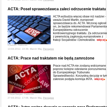
ACTA: Poseł sprawozdawca zaleci odrzucenie traktatu
ACTA wzbudza więcej obaw niż nadziei -
uważa David Martin, europoseł
sprawozdawca ds. ACTA. Wczoraj ogłosił
on, że będzie rekomendował Parlamento
Europejskiemu odrzucenie
kontrowersyjnego traktatu. Za odrzuceni
z pewnością zagłosują europosłowie z
frakcji Socjalistów i Demokratów.
więcej
© jowka23 - Fotolia.com
13-04-2012, 10:39, Marcin Maj,
Pieniądze
ACTA: Prace nad traktatem nie będą zamrożone
Prace nad ACTA nie zostaną wstrzymane
poprzez kolejne odesłanie porozumienia
do Europejskiego Trybunału
Sprawiedliwości. Korzystną decyzję w ty
zakresie podjęła komisja INTA.
więcej
© Deyan Georgiev - Fotolia.com
27-03-2012, 17:06, Marcin Maj,
Pieniądze