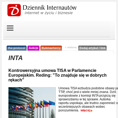
< reklama
the:protocol
Aukcje
Bukmacherzy
Dodaj artykuł / link
INTA
Kontrowersyjna umowa TISA w Parlamencie
Europejskim. Reding: "To znajduje się w dobrych
rękach"
Umowa TISA wzbudza podobne obawy ja
TTIP, choć jest o wiele mniej znana. Dziś
europosłowie z komisji INTA przyjrzą się
sprawozdaniu w tej sprawie. Autorka
raportu uspokaja, ale trudno zapomnieć o
wcześniejszych obawach wobec
porozumienia.
więcej