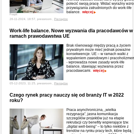
polecić swoją pracę. Widać wyraźny wzro
przywiązania zatrudnionych do work-life
balance.
więcej
Freepik
26-11-2024, 18:57, pressroom ,
Pieniądze
Work-life balance. Nowe wyzwania dla pracodawców w
ramach prawodawstwa UE
Brak równowagi między pracą a życiem
prywatnym może mieć jednak poważne
konsekwencje. UE – w ramach walki z
wypaleniem zawodowym i pracoholizme
- wprowadza nowe zasady work-life
balance, stawiając wyzwania przez
pracodawcami.
więcej
05-12-2023, 11:25, pressroom ,
Pieniądze
Czego rynek pracy nauczy się od branży IT w 2022
roku?
Praca asynchroniczna, „wielka
rezygnacja”, jasna komunikacja
szczegółów projektów już na etapie
rekrutacji czy benefity wspierające tzw.
„digital well-being” – to tylko niektóre z
trendów na rynku pracy tech, które będą