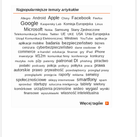
Najpopularniejsze tematy artykułów
Apple
Facebook
Android
Allegro
Chiny
Firefox
Google
Komisja Europejska
Kaspersky Lab
Linux
Microsoft
Samsung
Stany Zjednoczone
Nokia
UE
USA
Unia Europejska
Telekomunikacja Polska
Twitter
UKE
Windows
Urząd Komunikacji Elektronicznej
YouTube
aplikacje
bezpieczeństwo
badania
aplikacje mobilne
biznes
cyberbezpieczeństwo
e-
cenzura
dane osobowe
commerce
iPhone
e-handel
edukacja
finanse
gry
iPad
kf12m
konkursy
inwestycje
komunikat firmy
konferencje
patronat DI
piractwo
p2p
muzyka
nols
patenty
phishing
prawa
podatki
policja
polityka
podcasty
politycy
praca
autorskie
prawo
prywatność
przedsiębiorcy
przegląd prasy
serwisy
raporty
przeglądarki
przejęcia
reklama
smartfony
społecznościowe
sklepy internetowe
spam
startupy
tablety
telefony
sprzedaż
sztuczna inteligencja
wygasl
urządzenia przenośne
wideo
komórkowe
wyniki
własność intelektualna
finansowe
wyszukiwarki
Więcej tagów