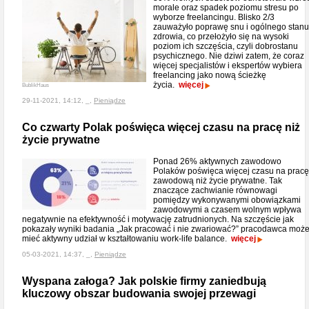
morale oraz spadek poziomu stresu po
wyborze freelancingu. Blisko 2/3
zauważyło poprawę snu i ogólnego stanu
zdrowia, co przełożyło się na wysoki
poziom ich szczęścia, czyli dobrostanu
psychicznego. Nie dziwi zatem, że coraz
więcej specjalistów i ekspertów wybiera
freelancing jako nową ścieżkę
życia.
więcej
BublikHaus
29-11-2021, 14:12, _,
Pieniądze
Co czwarty Polak poświęca więcej czasu na pracę niż
życie prywatne
Ponad 26% aktywnych zawodowo
Polaków poświęca więcej czasu na pracę
zawodową niż życie prywatne. Tak
znaczące zachwianie równowagi
pomiędzy wykonywanymi obowiązkami
zawodowymi a czasem wolnym wpływa
negatywnie na efektywność i motywację zatrudnionych. Na szczęście jak
pokazały wyniki badania „Jak pracować i nie zwariować?” pracodawca moż
mieć aktywny udział w kształtowaniu work-life balance.
więcej
05-03-2021, 14:37, _,
Pieniądze
Wyspana załoga? Jak polskie firmy zaniedbują
kluczowy obszar budowania swojej przewagi