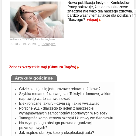
Nowa publikacja Instytutu Kontekstów
Pracy pokazuje, że sen ma kluczowe
znacznie nie tylko dla naszego zdrowia. 
bardzo ważny temat także dla polskich fir
Dlaczego?
więcej
fotolia.com, 112959567 | Autor: leszekglasner
30-10-2019, 20:55, _,
Pieniądze
Zobacz wszystkie tagi (Chmura Tagów)
Artykuły gościnne
Gdzie stosuje się jednorazowe rękawice foliowe?
Szybka metamorfoza wnętrza. Tekstylia domowe, w które
naprawdę warto zainwestować
Elektroniczne faktury - czym są i jak je wystawiać
Porsche 911 - dlaczego to jeden z najcześciej
wynajmowanych samochodów sportowych w Polsce?
Tomografia komputerowa szczęki i żuchwy we Wrocławiu
Na czym polega obsługa prawna organizacji
pozarządowych?
Jak mądrze obniżyć koszty eksploatacji auta?