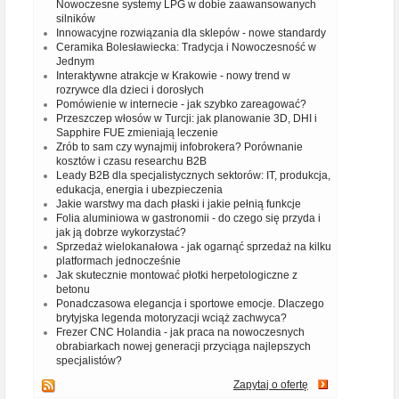
Nowoczesne systemy LPG w dobie zaawansowanych
silników
Innowacyjne rozwiązania dla sklepów - nowe standardy
Ceramika Bolesławiecka: Tradycja i Nowoczesność w
Jednym
Interaktywne atrakcje w Krakowie - nowy trend w
rozrywce dla dzieci i dorosłych
Pomówienie w internecie - jak szybko zareagować?
Przeszczep włosów w Turcji: jak planowanie 3D, DHI i
Sapphire FUE zmieniają leczenie
Zrób to sam czy wynajmij infobrokera? Porównanie
kosztów i czasu researchu B2B
Leady B2B dla specjalistycznych sektorów: IT, produkcja,
edukacja, energia i ubezpieczenia
Jakie warstwy ma dach płaski i jakie pełnią funkcje
Folia aluminiowa w gastronomii - do czego się przyda i
jak ją dobrze wykorzystać?
Sprzedaż wielokanałowa - jak ogarnąć sprzedaż na kilku
platformach jednocześnie
Jak skutecznie montować płotki herpetologiczne z
betonu
Ponadczasowa elegancja i sportowe emocje. Dlaczego
brytyjska legenda motoryzacji wciąż zachwyca?
Frezer CNC Holandia - jak praca na nowoczesnych
obrabiarkach nowej generacji przyciąga najlepszych
specjalistów?
Zapytaj o ofertę