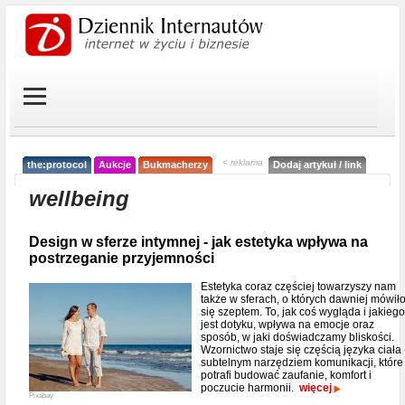
< reklama
the:protocol
Aukcje
Bukmacherzy
Dodaj artykuł / link
wellbeing
Design w sferze intymnej - jak estetyka wpływa na
postrzeganie przyjemności
Estetyka coraz częściej towarzyszy nam
także w sferach, o których dawniej mówił
się szeptem. To, jak coś wygląda i jakiego
jest dotyku, wpływa na emocje oraz
sposób, w jaki doświadczamy bliskości.
Wzornictwo staje się częścią języka ciała 
subtelnym narzędziem komunikacji, które
potrafi budować zaufanie, komfort i
poczucie harmonii.
więcej
Pixabay