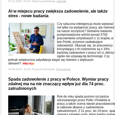
07-11-2025, 19:19, Artykuł poradnikowy,
Lifestyle
AI w miejscu pracy zwiększa zadowolenie, ale także
stres - nowe badania
Czy sztuczna inteligencja może wpływać
nie tylko na wydajność pracy, ale również
na nasze szczęście? Globalne badanie
przeprowadzone wśród ponad 3700
pracowników umysłowych z 11 krajów, w
tym Polski, przynosi zaskakujące
odpowiedzi. Okazuje się, że pracownicy
korzystający z AI codziennie są o 34%
bardziej zadowoleni z pracy niż ci, którzy
Jabra
ogóle nie używają tej technologii. Czy
jednak zwiększona satysfakcja wiąże się również z większym
stresem?
więcej
24-06-2025, 19:30, Krzysztof Gontarek,
Technologie
Spada zadowolenie z pracy w Polsce. Wymiar pracy
zdalnej ma na nie znaczący wpływ już dla 74 proc.
zatrudnionych
Rok do roku spada poziom szczęścia
odczuwanego przez Polki i Polaków w
pracy, a także ocena starań pracodawcó
w zakresie dbania o zadowolenie
zatrudnionych. Z 31 proc. do 19 proc. spa
również odsetek osób, które byłyby goto