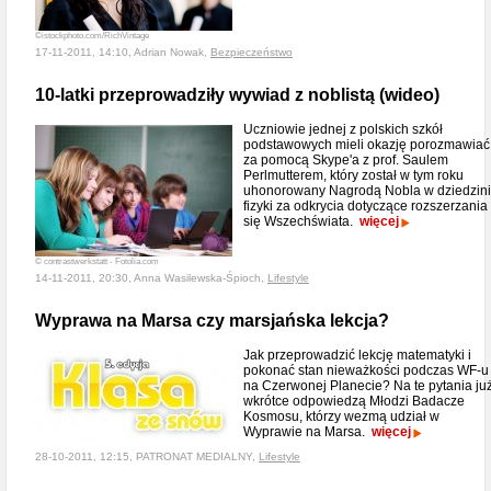
©istockphoto.com/RichVintage
17-11-2011, 14:10, Adrian Nowak,
Bezpieczeństwo
10-latki przeprowadziły wywiad z noblistą (wideo)
Uczniowie jednej z polskich szkół
podstawowych mieli okazję porozmawiać
za pomocą Skype'a z prof. Saulem
Perlmutterem, który został w tym roku
uhonorowany Nagrodą Nobla w dziedzin
fizyki za odkrycia dotyczące rozszerzania
się Wszechświata.
więcej
© contrastwerkstatt - Fotolia.com
14-11-2011, 20:30, Anna Wasilewska-Śpioch,
Lifestyle
Wyprawa na Marsa czy marsjańska lekcja?
Jak przeprowadzić lekcję matematyki i
pokonać stan nieważkości podczas WF-u
na Czerwonej Planecie? Na te pytania ju
wkrótce odpowiedzą Młodzi Badacze
Kosmosu, którzy wezmą udział w
Wyprawie na Marsa.
więcej
28-10-2011, 12:15, PATRONAT MEDIALNY,
Lifestyle