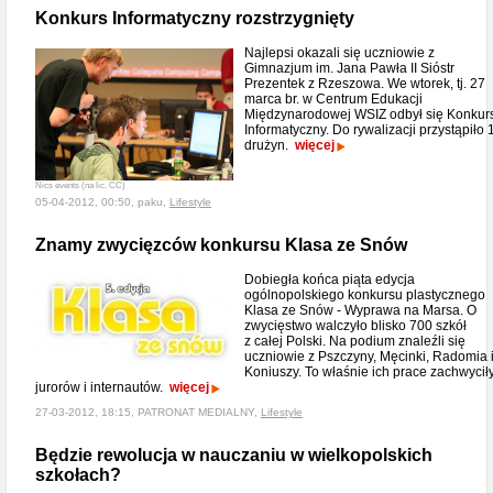
Konkurs Informatyczny rozstrzygnięty
Najlepsi okazali się uczniowie z
Gimnazjum im. Jana Pawła II Sióstr
Prezentek z Rzeszowa. We wtorek, tj. 27
marca br. w Centrum Edukacji
Międzynarodowej WSIZ odbył się Konkur
Informatyczny. Do rywalizacji przystąpiło 
drużyn.
więcej
Nics events (na lic. CC)
05-04-2012, 00:50, paku,
Lifestyle
Znamy zwycięzców konkursu Klasa ze Snów
Dobiegła końca piąta edycja
ogólnopolskiego konkursu plastycznego
Klasa ze Snów - Wyprawa na Marsa. O
zwycięstwo walczyło blisko 700 szkół
z całej Polski. Na podium znaleźli się
uczniowie z Pszczyny, Męcinki, Radomia 
Koniuszy. To właśnie ich prace zachwycił
jurorów i internautów.
więcej
27-03-2012, 18:15, PATRONAT MEDIALNY,
Lifestyle
Będzie rewolucja w nauczaniu w wielkopolskich
szkołach?