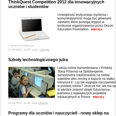
ThinkQuest Competition 2012 dla innowacyjnych
uczniów i studentów
Umiejętność krytycznego myślenia i
komunikatywność mogą być głównymi
zaletami, które pomogą wygrać w
konkursie organizowanym przez Oracle
Education Foundation.
więcej
© adaszku at istockphoto.com
27-09-2011, 12:53, paku,
Lifestyle
Szkoły technologicznego jutra
Lekcja online transmitowana z Polskiej
Stacji Polarnej na Spitsbergenie,
samodzielne lokalizowanie na niebie
satelitów albo nocleg w kajucie na statku
Horyzont II - czy tak wygląda rzeczywisto
w polskiej szkole? Jeszcze nie, ale ma si
to wkrótce zmienić dzięki Eduscience,
jednemu z największych projektów
edukacyjnych w Polsce.
więcej
Extra Ketchup
08-09-2011, 13:46, aws,
Lifestyle
Programy dla uczniów i nauczycieli - nowy sklep na