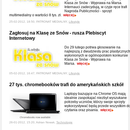
Klasa ze Snów - Wyprawa na Marsa.
Internauci zadecydują, w czyje ręce trafi
Nagroda Publiczności - sprzęt
multimedialny o wartości 8 tys. zł.
więcej
25-02-2012, 18:50, PATRONAT MEDIALNY,
Lifestyle
Zagłosuj na Klasę ze Snów - rusza Plebiscyt
Internetowy
Do 29 lutego potrwa głosowanie na
najlepszą z dwudziestu prac plastycznyc
wyłonionych w ogólnopolskim konkursie
Klasa ze Snów - Wyprawa na
Marsa.
więcej
05-02-2012, 16:47, PATRONAT MEDIALNY,
Lifestyle
27 tys. chromebooków trafi do amerykańskich szkół
Laptopy bazujące na Chrome OS mają
idealnie zaspokajać niezbyt wyszukane
potrzeby uczniów, którzy swoje sprzęty
wykorzystywać będą przede wszystkim d
czytania oraz pisania.
więcej
26-01-2012, 15:20, Adrian Nowak,
Technologie