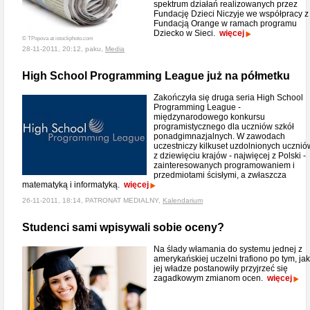
spektrum działań realizowanych przez
Fundację Dzieci Niczyje we współpracy z
Fundacją Orange w ramach programu
Dziecko w Sieci.
więcej
© TPopova at istockphoto.com
28-11-2011, 20:12, paku,
Media
High School Programming League już na półmetku
Zakończyła się druga seria High School
Programming League -
międzynarodowego konkursu
programistycznego dla uczniów szkół
ponadgimnazjalnych. W zawodach
uczestniczy kilkuset uzdolnionych ucznió
z dziewięciu krajów - najwięcej z Polski -
zainteresowanych programowaniem i
przedmiotami ścisłymi, a zwłaszcza
matematyką i informatyką.
więcej
26-11-2011, 18:14, PATRONAT MEDIALNY,
Kalendarium
Studenci sami wpisywali sobie oceny?
Na ślady włamania do systemu jednej z
amerykańskiej uczelni trafiono po tym, jak
jej władze postanowiły przyjrzeć się
zagadkowym zmianom ocen.
więcej