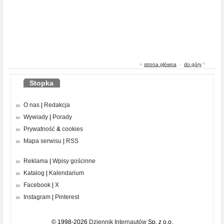
«
strona główna
-
do góry
^
Stopka
O nas
|
Redakcja
Wywiady
|
Porady
Prywatność
&
cookies
Mapa serwisu
|
RSS
Reklama
|
Wpisy gościnne
Katalog
|
Kalendarium
Facebook
|
X
Instagram
|
Pinterest
© 1998-2026
Dziennik Internautów
Sp. z o.o.