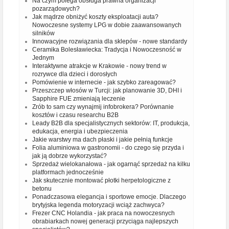
Na czym polega obsługa prawna organizacji
pozarządowych?
Jak mądrze obniżyć koszty eksploatacji auta?
Nowoczesne systemy LPG w dobie zaawansowanych
silników
Innowacyjne rozwiązania dla sklepów - nowe standardy
Ceramika Bolesławiecka: Tradycja i Nowoczesność w
Jednym
Interaktywne atrakcje w Krakowie - nowy trend w
rozrywce dla dzieci i dorosłych
Pomówienie w internecie - jak szybko zareagować?
Przeszczep włosów w Turcji: jak planowanie 3D, DHI i
Sapphire FUE zmieniają leczenie
Zrób to sam czy wynajmij infobrokera? Porównanie
kosztów i czasu researchu B2B
Leady B2B dla specjalistycznych sektorów: IT, produkcja,
edukacja, energia i ubezpieczenia
Jakie warstwy ma dach płaski i jakie pełnią funkcje
Folia aluminiowa w gastronomii - do czego się przyda i
jak ją dobrze wykorzystać?
Sprzedaż wielokanałowa - jak ogarnąć sprzedaż na kilku
platformach jednocześnie
Jak skutecznie montować płotki herpetologiczne z
betonu
Ponadczasowa elegancja i sportowe emocje. Dlaczego
brytyjska legenda motoryzacji wciąż zachwyca?
Frezer CNC Holandia - jak praca na nowoczesnych
obrabiarkach nowej generacji przyciąga najlepszych