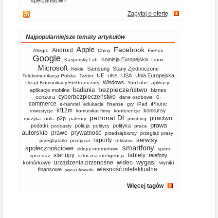
specjalistów?
Zapytaj o ofertę
Najpopularniejsze tematy artykułów
Apple
Facebook
Android
Allegro
Chiny
Firefox
Google
Komisja Europejska
Kaspersky Lab
Linux
Microsoft
Samsung
Stany Zjednoczone
Nokia
UE
USA
Unia Europejska
Telekomunikacja Polska
Twitter
UKE
Windows
Urząd Komunikacji Elektronicznej
YouTube
aplikacje
bezpieczeństwo
badania
aplikacje mobilne
biznes
cyberbezpieczeństwo
e-
cenzura
dane osobowe
commerce
iPhone
e-handel
edukacja
finanse
gry
iPad
kf12m
konkursy
inwestycje
komunikat firmy
konferencje
patronat DI
piractwo
p2p
muzyka
nols
patenty
phishing
prawa
podatki
policja
polityka
podcasty
politycy
praca
autorskie
prawo
prywatność
przedsiębiorcy
przegląd prasy
serwisy
raporty
przeglądarki
przejęcia
reklama
smartfony
społecznościowe
sklepy internetowe
spam
startupy
tablety
telefony
sprzedaż
sztuczna inteligencja
wygasl
urządzenia przenośne
wideo
komórkowe
wyniki
własność intelektualna
finansowe
wyszukiwarki
Więcej tagów