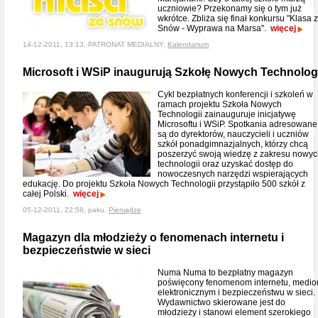
uczniowie? Przekonamy się o tym już
wkrótce. Zbliża się finał konkursu "Klasa 
Snów - Wyprawa na Marsa".
więcej
14-12-2011, 13:13, PATRONAT MEDIALNY,
Kalendarium
Microsoft i WSiP inaugurują Szkołę Nowych Technologi
Cykl bezpłatnych konferencji i szkoleń w
ramach projektu Szkoła Nowych
Technologii zainauguruje inicjatywę
Microsoftu i WSiP. Spotkania adresowane
są do dyrektorów, nauczycieli i uczniów
szkół ponadgimnazjalnych, którzy chcą
poszerzyć swoją wiedzę z zakresu nowy
technologii oraz uzyskać dostęp do
nowoczesnych narzędzi wspierających
edukację. Do projektu Szkoła Nowych Technologii przystąpiło 500 szkół z
całej Polski.
więcej
05-12-2011, 22:58, paku,
Pieniądze
Magazyn dla młodzieży o fenomenach internetu i
bezpieczeństwie w sieci
Numa Numa to bezpłatny magazyn
poświęcony fenomenom internetu, medi
elektronicznym i bezpieczeństwu w sieci.
Wydawnictwo skierowane jest do
młodzieży i stanowi element szerokiego