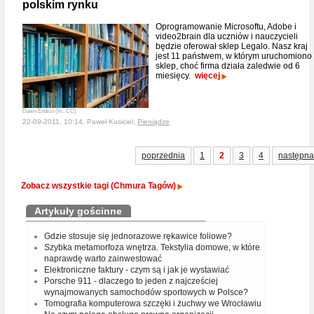
polskim rynku
Oprogramowanie Microsoftu, Adobe i
video2brain dla uczniów i nauczycieli
będzie oferował sklep Legalo. Nasz kraj
jest 11 państwem, w którym uruchomiono
sklep, choć firma działa zaledwie od 6
miesięcy.
więcej
Dawn Endico (lic. CC)
22-09-2011, 10:14, Paweł Kusiciel,
Pieniądze
poprzednia
1
2
3
4
następna
Zobacz wszystkie tagi (Chmura Tagów)
Artykuły gościnne
Gdzie stosuje się jednorazowe rękawice foliowe?
Szybka metamorfoza wnętrza. Tekstylia domowe, w które
naprawdę warto zainwestować
Elektroniczne faktury - czym są i jak je wystawiać
Porsche 911 - dlaczego to jeden z najcześciej
wynajmowanych samochodów sportowych w Polsce?
Tomografia komputerowa szczęki i żuchwy we Wrocławiu