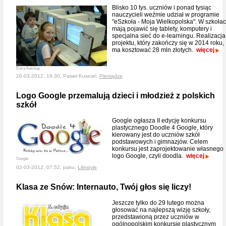
Blisko 10 tys. uczniów i ponad tysiąc
nauczycieli weźmie udział w programie
"eSzkoła - Moja Wielkopolska". W szkoła
mają pojawić się tablety, komputery i
specjalna sieć do e-learningu. Realizacja
projektu, który zakończy się w 2014 roku,
ma kosztować 28 mln złotych.
więcej
Extra Ketchup
20-03-2012, 19:30, Paweł Kusiciel,
Pieniądze
Logo Google przemalują dzieci i młodzież z polskich
szkół
Google ogłasza II edycję konkursu
plastycznego Doodle 4 Google, który
kierowany jest do uczniów szkół
podstawowych i gimnazjów. Celem
konkursu jest zaprojektowanie własnego
logo Google, czyli doodla.
więcej
Google
02-03-2012, 07:52, paku,
Lifestyle
Klasa ze Snów: Internauto, Twój głos się liczy!
Jeszcze tylko do 29 lutego można
głosować na najlepszą wizję szkoły,
przedstawioną przez uczniów w
ogólnopolskim konkursie plastycznym