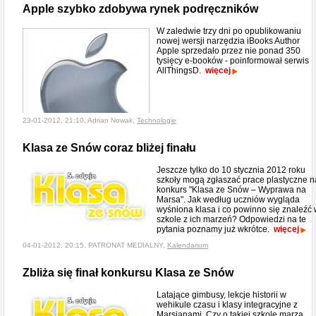
Apple szybko zdobywa rynek podręczników
W zaledwie trzy dni po opublikowaniu
nowej wersji narzędzia iBooks Author
Apple sprzedało przez nie ponad 350
tysięcy e-booków - poinformował serwis
AllThingsD.
więcej
23-01-2012, 21:10, Adrian Nowak,
Technologie
Klasa ze Snów coraz bliżej finału
Jeszcze tylko do 10 stycznia 2012 roku
szkoły mogą zgłaszać prace plastyczne n
konkurs "Klasa ze Snów – Wyprawa na
Marsa". Jak według uczniów wygląda
wyśniona klasa i co powinno się znaleźć
szkole z ich marzeń? Odpowiedzi na te
pytania poznamy już wkrótce.
więcej
04-01-2012, 20:15, PATRONAT MEDIALNY,
Kalendarium
Zbliża się finał konkursu Klasa ze Snów
Latające gimbusy, lekcje historii w
wehikule czasu i klasy integracyjne z
Marsjanami. Czy o takiej szkole marzą