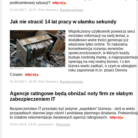
podbramkowej sytuacji?
więcej
21-04-2017, 12:57, Piotr Surmacz,
Bezpieczeństwo
Jak nie stracić 14 lat pracy w ułamku sekundy
Współczesny użytkownik powierza sieci
mnóstwo informacji na swój temat, a
dodatkowo wiele treści generuje już
właściwie tylko online. To naturalna
konsekwencja rozwoju serwisów
społecznościowych, w których każdy
buduje osobistą markę, a najpopularniejs
opierają na niej realny biznes. I o ten
biznes warto zadbać, o czym w ubiegłym
Bart Everson
roku zapomniał m.in. pisarz Dennis
Cooper.
więcej
31-03-2017, 16:33, Piotr Surmacz,
Bezpieczeństwo
Agencje ratingowe będą obniżać noty firm ze słabym
zabezpieczeniem IT
Bezpieczeństwo IT przestało być jedynie „aspektem” biznesu - dziś w wielu
przypadkach stanowi jego rdzeń i podstawę płynnego działania. Potwierdza
to ostatnie rekomendacje światowych agencji ratingowych.
więcej
19-01-2016, 13:40, pressroom ,
Pieniądze