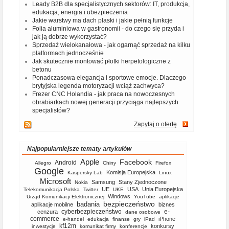
Leady B2B dla specjalistycznych sektorów: IT, produkcja,
edukacja, energia i ubezpieczenia
Jakie warstwy ma dach płaski i jakie pełnią funkcje
Folia aluminiowa w gastronomii - do czego się przyda i
jak ją dobrze wykorzystać?
Sprzedaż wielokanałowa - jak ogarnąć sprzedaż na kilku
platformach jednocześnie
Jak skutecznie montować płotki herpetologiczne z
betonu
Ponadczasowa elegancja i sportowe emocje. Dlaczego
brytyjska legenda motoryzacji wciąż zachwyca?
Frezer CNC Holandia - jak praca na nowoczesnych
obrabiarkach nowej generacji przyciąga najlepszych
specjalistów?
Zapytaj o ofertę
Najpopularniejsze tematy artykułów
Apple
Facebook
Android
Allegro
Chiny
Firefox
Google
Komisja Europejska
Kaspersky Lab
Linux
Microsoft
Samsung
Stany Zjednoczone
Nokia
UE
USA
Unia Europejska
Telekomunikacja Polska
Twitter
UKE
Windows
Urząd Komunikacji Elektronicznej
YouTube
aplikacje
bezpieczeństwo
badania
aplikacje mobilne
biznes
cyberbezpieczeństwo
e-
cenzura
dane osobowe
commerce
iPhone
e-handel
edukacja
finanse
gry
iPad
kf12m
konkursy
inwestycje
komunikat firmy
konferencje