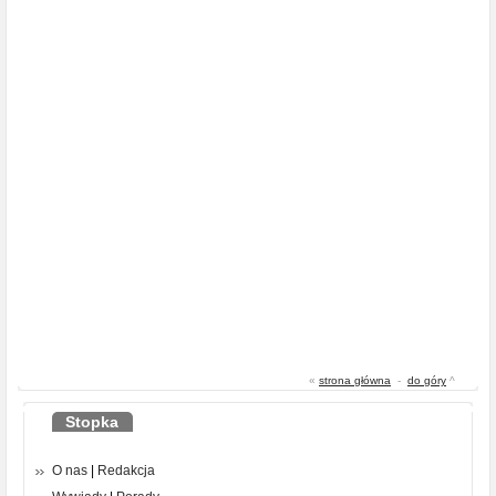
«
strona główna
-
do góry
^
Stopka
O nas
|
Redakcja