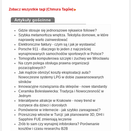
Zobacz wszystkie tagi (Chmura Tagów)
Artykuły gościnne
Gdzie stosuje się jednorazowe rękawice foliowe?
Szybka metamorfoza wnętrza. Tekstylia domowe, w które
naprawdę warto zainwestować
Elektroniczne faktury - czym są i jak je wystawiać
Porsche 911 - dlaczego to jeden z najcześciej
wynajmowanych samochodów sportowych w Polsce?
Tomografia komputerowa szczęki i żuchwy we Wrocławiu
Na czym polega obsługa prawna organizacji
pozarządowych?
Jak mądrze obniżyć koszty eksploatacji auta?
Nowoczesne systemy LPG w dobie zaawansowanych
silników
Innowacyjne rozwiązania dla sklepów - nowe standardy
Ceramika Bolesławiecka: Tradycja i Nowoczesność w
Jednym
Interaktywne atrakcje w Krakowie - nowy trend w
rozrywce dla dzieci i dorosłych
Pomówienie w internecie - jak szybko zareagować?
Przeszczep włosów w Turcji: jak planowanie 3D, DHI i
Sapphire FUE zmieniają leczenie
Zrób to sam czy wynajmij infobrokera? Porównanie
kosztów i czasu researchu B2B