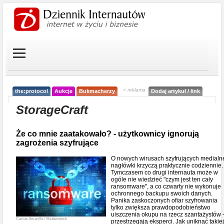
< reklama
the:protocol
Aukcje
Bukmacherzy
Dodaj artykuł / link
StorageCraft
Że co mnie zaatakowało? - użytkownicy ignorują
zagrożenia szyfrujące
O nowych wirusach szyfrujących medialn
nagłówki krzyczą praktycznie codziennie.
Tymczasem co drugi internauta może w
ogóle nie wiedzieć "czym jest ten cały
ransomware", a co czwarty nie wykonuje
ochronnego backupu swoich danych.
Panika zaskoczonych ofiar szyfrowania
tylko zwiększa prawdopodobieństwo
uiszczenia okupu na rzecz szantażystów 
Carlos Amarillo / Shutterstock
przestrzegają eksperci. Jak uniknąć takiej