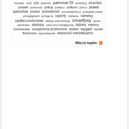
patronat DI
piractwo
p2p
muzyka
nols
patenty
phishing
prawa
podatki
policja
polityka
podcasty
politycy
praca
autorskie
prawo
prywatność
przedsiębiorcy
przegląd prasy
serwisy
raporty
przeglądarki
przejęcia
reklama
smartfony
społecznościowe
sklepy internetowe
spam
startupy
tablety
telefony
sprzedaż
sztuczna inteligencja
wygasl
urządzenia przenośne
wideo
komórkowe
wyniki
własność intelektualna
finansowe
wyszukiwarki
Więcej tagów